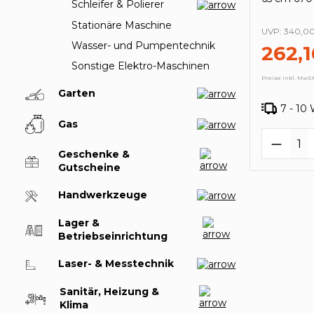
Schleifer & Polierer
Stationäre Maschine
UVP:
340,0
Wasser- und Pumpentechnik
262,1
Sonstige Elektro-Maschinen
Preise inkl. MwSt
Garten
7 - 10
Gas
Produk
Geschenke &
Gutscheine
Handwerkzeuge
Lager &
Betriebseinrichtung
Laser- & Messtechnik
Sanitär, Heizung &
Klima