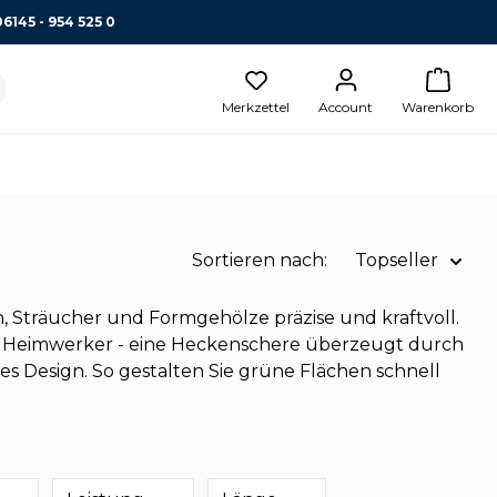
06145 - 954 525 0
Merkzettel
Account
Warenkorb
Sortieren nach:
Topseller
Name A-Z
 Sträucher und Formgehölze präzise und kraftvoll.
ter Heimwerker - eine Heckenschere überzeugt durch
Name Z-A
s Design. So gestalten Sie grüne Flächen schnell
Preis aufsteigend
Topseller
Preis absteigend