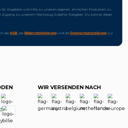
dir Angebote und Infos zu unseren eigenen, ähnlichen Produkten zu
ich Zugang zu unserem Werkzeug-Zubehör-Ratgeber. Du kannst dieser
ich die
, die
und die
zur
AGB
Widerrufsbelehrung
Datenschutzerklärung
ODEN
WIR VERSENDEN NACH