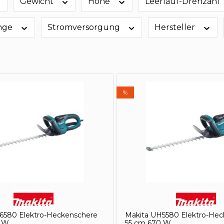
Gewicht
Höhe
Leerlauf-Drehzahl
änge
Stromversorgung
Hersteller
%
6580 Elektro-Heckenschere
Makita UH5580 Elektro-Hec
0 W
55 cm 670 W