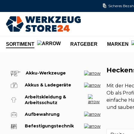
Sicheres Bezah
m Hauptinhalt springen
Zur Suche springen
Zur Hauptnavigation springen
SORTIMENT
RATGEBER
MARKEN
Hecken
Akku-Werkzeuge
Akkus & Ladegeräte
Mit der He
Ob als Pro
Arbeitskleidung &
einfache H
Arbeitsschutz
und sauber
Aufbewahrung
Befestigungstechnik