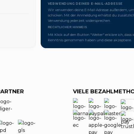
VERWENDUNG DEINER E-MAIL-ADRESSE
Wir verwenden deine E-Mail-Adresse außerdem, um 
schicken. Mit der Anmeldung erhältst du zusätzl
Verwendung jederzeit widersprechen.
RECHTLICHER HINWEIS
Mit Klick auf den Button "Weiter" erkläre ich, dass 
Kenntnis genommen haben und diese akzeptiere.
PARTNER
VIELE BEZAHLMETH