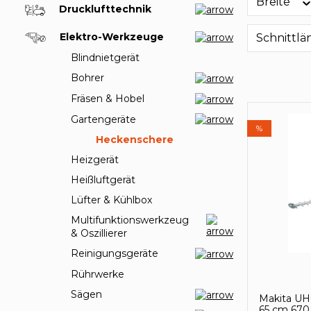
Breite
Drucklufttechnik
Elektro-Werkzeuge
Schnittl
Blindnietgerät
Bohrer
Fräsen & Hobel
Gartengeräte
%
Heckenschere
Heizgerät
Heißluftgerät
Lüfter & Kühlbox
Multifunktionswerkzeug
& Oszillierer
Reinigungsgeräte
Rührwerke
Sägen
Makita UH
65 cm 67