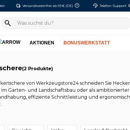
len
Versandkostenfrei ab 99€ (DE)
Telefon-Support:
AKTIONEN
BONUSWERKSTATT
schere
(2 Produkte)
ckenschere von Werkzeugstore24 schneiden Sie Hecken,
fi im Garten- und Landschaftsbau oder als ambitionier
andhabung, effiziente Schnittleistung und ergonomische
.