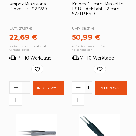
Knipex Präzisions-
Knipex Gummi-Pinzette
Pinzette - 923229
ESD Edelstahl 112 mm -
922113ESD
UVP:
27,97 €
UVP:
68,31 €
22,69 €
50,99 €
Preise inkl. MwSt., ggf. zzgl.
Preise inkl. MwSt., ggf. zzgl.
Versandkosten
Versandkosten
7 - 10 Werktage
7 - 10 Werktage
Produkt Anzahl: Gib den gewünschten 
Produkt Anzahl: Gi
IN DEN WARENKORB
IN DEN WARENKOR