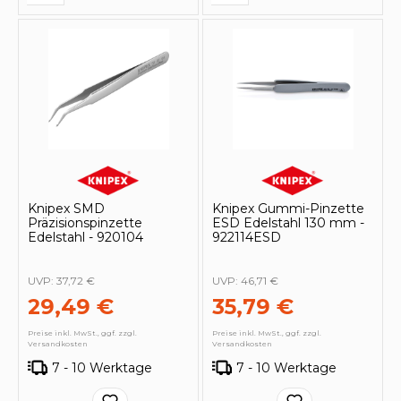
Knipex SMD
Knipex Gummi-Pinzette
Präzisionspinzette
ESD Edelstahl 130 mm -
Edelstahl - 920104
922114ESD
UVP:
37,72 €
UVP:
46,71 €
29,49 €
35,79 €
Preise inkl. MwSt., ggf. zzgl.
Preise inkl. MwSt., ggf. zzgl.
Versandkosten
Versandkosten
7 - 10 Werktage
7 - 10 Werktage