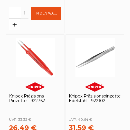
Produkt Anzahl: Gib den gewünschten 
IN DEN WARENKORB
Knipex Präzisions-
Knipex Präzisionspinzette
Pinzette - 922762
Edelstahl - 922102
UVP:
33,32 €
UVP:
40,64 €
26,49 €
31,59 €