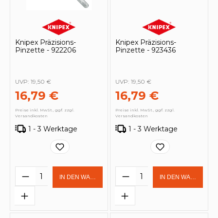
Knipex Präzisions-
Knipex Präzisions-
Pinzette - 922206
Pinzette - 923436
UVP:
19,50 €
UVP:
19,50 €
16,79 €
16,79 €
Preise inkl. MwSt., ggf. zzgl.
Preise inkl. MwSt., ggf. zzgl.
Versandkosten
Versandkosten
1 - 3 Werktage
1 - 3 Werktage
Produkt Anzahl: Gib den gewünschten 
Produkt Anzahl: Gi
IN DEN WARENKORB
IN DEN WARENKOR