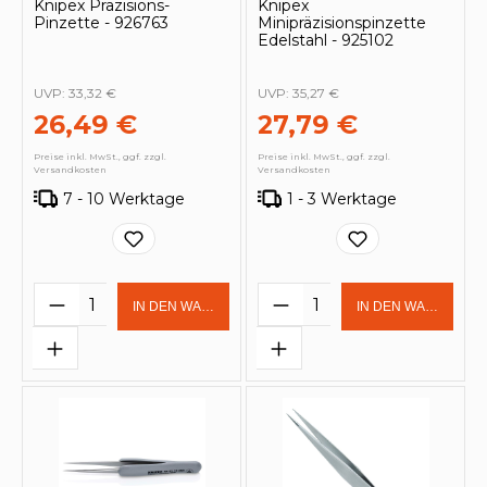
Knipex Präzisions-
Knipex
Pinzette - 926763
Minipräzisionspinzette
Edelstahl - 925102
UVP:
33,32 €
UVP:
35,27 €
26,49 €
27,79 €
Preise inkl. MwSt., ggf. zzgl.
Preise inkl. MwSt., ggf. zzgl.
Versandkosten
Versandkosten
7 - 10 Werktage
1 - 3 Werktage
Produkt Anzahl: Gib den gewünschten 
Produkt Anzahl: Gi
IN DEN WARENKORB
IN DEN WARENKOR