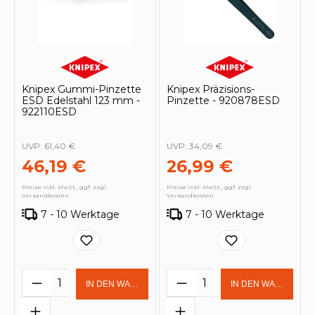
Knipex Gummi-Pinzette
Knipex Präzisions-
ESD Edelstahl 123 mm -
Pinzette - 920878ESD
922110ESD
UVP:
61,40 €
UVP:
34,09 €
46,19 €
26,99 €
Preise inkl. MwSt., ggf. zzgl.
Preise inkl. MwSt., ggf. zzgl.
Versandkosten
Versandkosten
7 - 10 Werktage
7 - 10 Werktage
Produkt Anzahl: Gib den gewünschten 
Produkt Anzahl: Gi
IN DEN WARENKORB
IN DEN WARENKOR