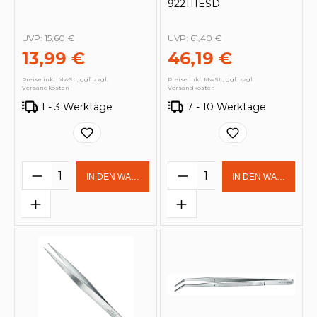
922111ESD
UVP:
15,60 €
UVP:
61,40 €
13,99 €
46,19 €
Preise inkl. MwSt., ggf. zzgl.
Preise inkl. MwSt., ggf. zzgl.
Versandkosten
Versandkosten
1 - 3 Werktage
7 - 10 Werktage
Produkt Anzahl: Gib den gewünschten 
Produkt Anzahl: Gi
IN DEN WARENKORB
IN DEN WARENKOR