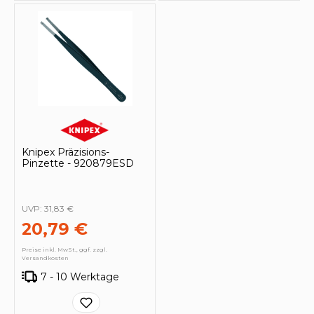
Knipex Präzisions-
Pinzette - 920879ESD
UVP:
31,83 €
20,79 €
Preise inkl. MwSt., ggf. zzgl.
Versandkosten
7 - 10 Werktage