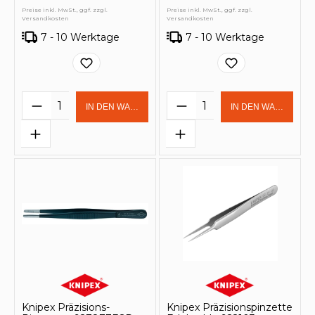
Preise inkl. MwSt., ggf. zzgl.
Preise inkl. MwSt., ggf. zzgl.
Versandkosten
Versandkosten
7 - 10 Werktage
7 - 10 Werktage
Produkt Anzahl: Gib den gewünschten 
Produkt Anzahl: Gi
IN DEN WARENKORB
IN DEN WARENKOR
Knipex Präzisions-
Knipex Präzisionspinzette