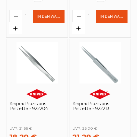
Produkt Anzahl: Gib den gewünschten 
Produkt Anzahl: Gi
IN DEN WARENKORB
IN DEN WARENKOR
Knipex Präzisions-
Knipex Präzisions-
Pinzette - 922204
Pinzette - 922213
UVP:
21,66 €
UVP:
26,00 €