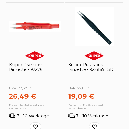
Knipex Präzisions-
Knipex Präzisions-
Pinzette - 922761
Pinzette - 922869ESD
UVP:
33,32 €
UVP:
22,85 €
26,49 €
19,09 €
Preise inkl. MwSt., ggf. zzgl.
Preise inkl. MwSt., ggf. zzgl.
Versandkosten
Versandkosten
7 - 10 Werktage
7 - 10 Werktage