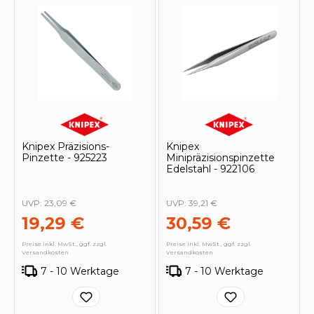
Knipex Präzisions-
Knipex
Pinzette - 925223
Minipräzisionspinzette
Edelstahl - 922106
UVP:
23,09 €
UVP:
39,21 €
19,29 €
30,59 €
Preise inkl. MwSt., ggf. zzgl.
Preise inkl. MwSt., ggf. zzgl.
Versandkosten
Versandkosten
7 - 10 Werktage
7 - 10 Werktage