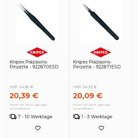
Knipex Präzisions-
Knipex Präzisions-
Pinzette - 922870ESD
Pinzette - 922871ESD
UVP:
24,69 €
UVP:
24,32 €
20,39 €
20,09 €
Preise inkl. MwSt., ggf. zzgl.
Preise inkl. MwSt., ggf. zzgl.
Versandkosten
Versandkosten
7 - 10 Werktage
1 - 3 Werktage