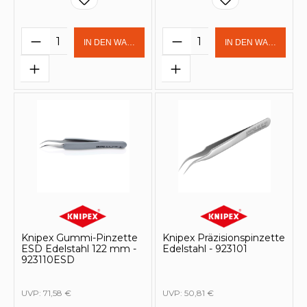
Produkt Anzahl: Gib den gewünschten 
Produkt Anzahl: Gi
IN DEN WARENKORB
IN DEN WARENKOR
Knipex Gummi-Pinzette
Knipex Präzisionspinzette
ESD Edelstahl 122 mm -
Edelstahl - 923101
923110ESD
UVP:
71,58 €
UVP:
50,81 €