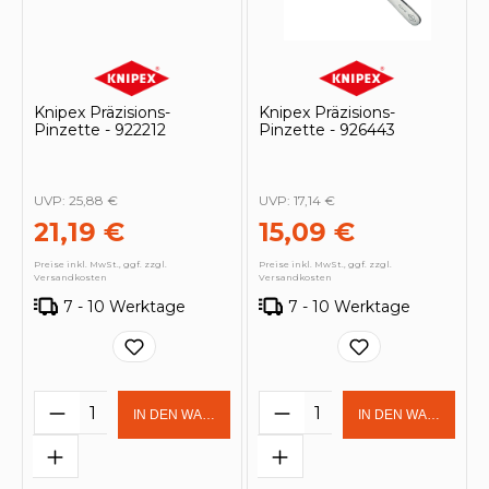
Knipex Präzisions-
Knipex Präzisions-
Pinzette - 922212
Pinzette - 926443
UVP:
25,88 €
UVP:
17,14 €
21,19 €
15,09 €
Preise inkl. MwSt., ggf. zzgl.
Preise inkl. MwSt., ggf. zzgl.
Versandkosten
Versandkosten
7 - 10 Werktage
7 - 10 Werktage
Produkt Anzahl: Gib den gewünschten 
Produkt Anzahl: Gi
IN DEN WARENKORB
IN DEN WARENKOR