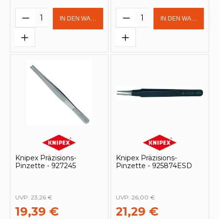
Produkt Anzahl: Gib den gewünschten 
Produkt Anzahl: Gi
IN DEN WARENKORB
IN DEN WARENKOR
Knipex Präzisions-
Knipex Präzisions-
Pinzette - 927245
Pinzette - 925874ESD
UVP:
23,26 €
UVP:
26,00 €
19,39 €
21,29 €