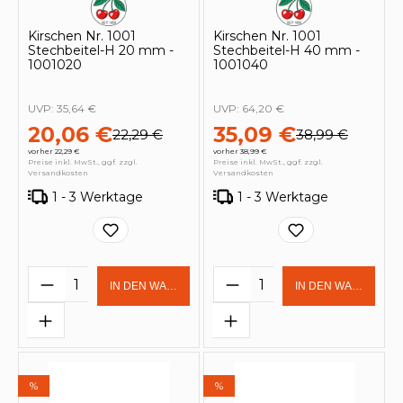
Kirschen Nr. 1001
Kirschen Nr. 1001
Stechbeitel-H 20 mm -
Stechbeitel-H 40 mm -
1001020
1001040
UVP:
35,64 €
UVP:
64,20 €
20,06 €
35,09 €
22,29 €
38,99 €
vorher 22,29 €
vorher 38,99 €
Preise inkl. MwSt., ggf. zzgl.
Preise inkl. MwSt., ggf. zzgl.
Versandkosten
Versandkosten
1 - 3 Werktage
1 - 3 Werktage
Produkt Anzahl: Gib den gewünschten 
Produkt Anzahl: Gi
IN DEN WARENKORB
IN DEN WARENKOR
%
%