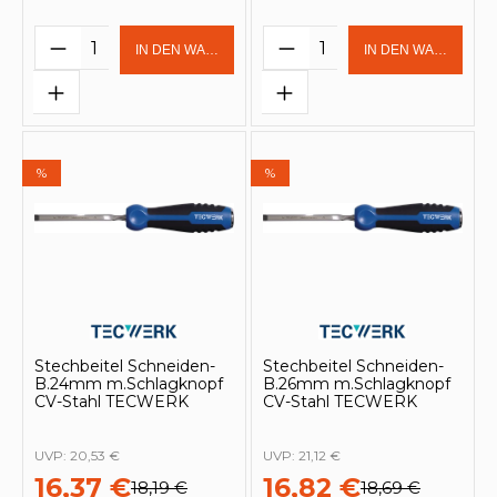
Produkt Anzahl: Gib den gewünschten 
Produkt Anzahl: Gi
IN DEN WARENKORB
IN DEN WARENKOR
%
%
Stechbeitel Schneiden-
Stechbeitel Schneiden-
B.24mm m.Schlagknopf
B.26mm m.Schlagknopf
CV-Stahl TECWERK
CV-Stahl TECWERK
UVP:
20,53 €
UVP:
21,12 €
16,37 €
16,82 €
18,19 €
18,69 €