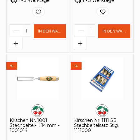
1 - 3 Werktage
1 - 3 Werktage
Produkt Anzahl: Gib den gewünschten 
Produkt Anzahl: Gi
IN DEN WARENKORB
IN DEN WARENKOR
%
%
Kirschen Nr. 1001
Kirschen Nr. 1111 SB
Stechbeitel-H 14 mm -
Stechbeitelsatz 6tlg.
1001014
1111000