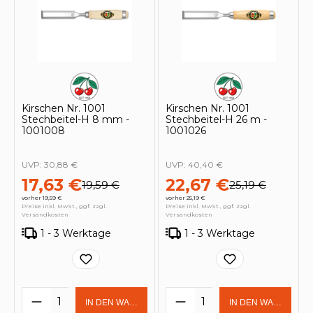
Kirschen Nr. 1001
Kirschen Nr. 1001
Stechbeitel-H 8 mm -
Stechbeitel-H 26 m -
1001008
1001026
UVP:
30,88 €
UVP:
40,40 €
17,63 €
22,67 €
19,59 €
25,19 €
vorher 19,59 €
vorher 25,19 €
Preise inkl. MwSt., ggf. zzgl.
Preise inkl. MwSt., ggf. zzgl.
Versandkosten
Versandkosten
1 - 3 Werktage
1 - 3 Werktage
Produkt Anzahl: Gib den gewünschten 
Produkt Anzahl: Gi
IN DEN WARENKORB
IN DEN WARENKOR