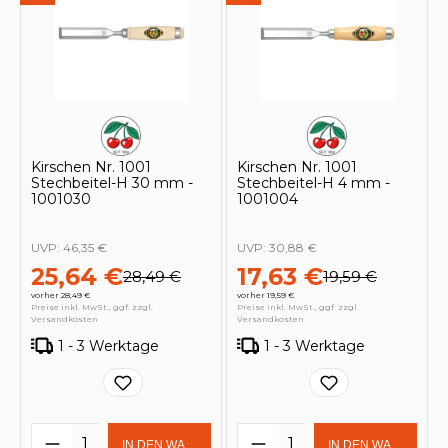
Kirschen Nr. 1001
Kirschen Nr. 1001
Stechbeitel-H 30 mm -
Stechbeitel-H 4 mm -
1001030
1001004
UVP:
46,35 €
UVP:
30,88 €
25,64 €
17,63 €
28,49 €
19,59 €
vorher 28,49 €
vorher 19,59 €
Preise inkl. MwSt., ggf. zzgl.
Preise inkl. MwSt., ggf. zzgl.
Versandkosten
Versandkosten
1 - 3 Werktage
1 - 3 Werktage
Produkt Anzahl: Gib den gewünschten 
Produkt Anzahl: Gi
IN DEN WARENKORB
IN DEN WARENKOR