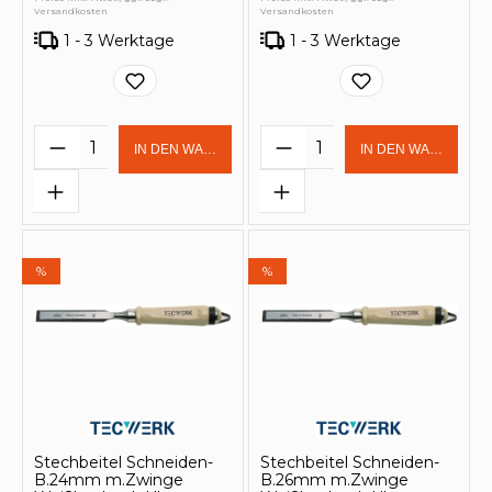
Versandkosten
Versandkosten
1 - 3 Werktage
1 - 3 Werktage
Produkt Anzahl: Gib den gewünschten 
Produkt Anzahl: Gi
IN DEN WARENKORB
IN DEN WARENKOR
%
%
Stechbeitel Schneiden-
Stechbeitel Schneiden-
B.24mm m.Zwinge
B.26mm m.Zwinge