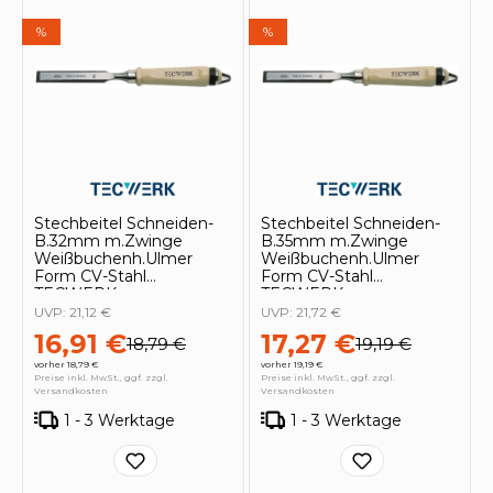
%
%
Stechbeitel Schneiden-
Stechbeitel Schneiden-
B.32mm m.Zwinge
B.35mm m.Zwinge
Weißbuchenh.Ulmer
Weißbuchenh.Ulmer
Form CV-Stahl
Form CV-Stahl
TECWERK
TECWERK
UVP:
21,12 €
UVP:
21,72 €
16,91 €
17,27 €
18,79 €
19,19 €
vorher 18,79 €
vorher 19,19 €
Preise inkl. MwSt., ggf. zzgl.
Preise inkl. MwSt., ggf. zzgl.
Versandkosten
Versandkosten
1 - 3 Werktage
1 - 3 Werktage