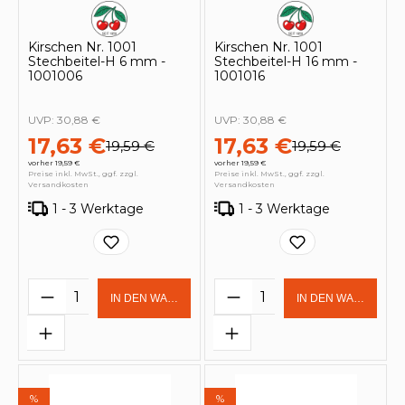
Kirschen Nr. 1001
Kirschen Nr. 1001
Stechbeitel-H 6 mm -
Stechbeitel-H 16 mm -
1001006
1001016
UVP:
30,88 €
UVP:
30,88 €
17,63 €
17,63 €
19,59 €
19,59 €
vorher 19,59 €
vorher 19,59 €
Preise inkl. MwSt., ggf. zzgl.
Preise inkl. MwSt., ggf. zzgl.
Versandkosten
Versandkosten
1 - 3 Werktage
1 - 3 Werktage
Produkt Anzahl: Gib den gewünschten 
Produkt Anzahl: Gi
IN DEN WARENKORB
IN DEN WARENKOR
%
%