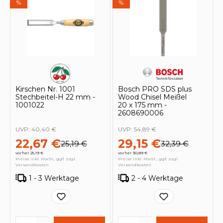
%
%
Kirschen Nr. 1001
Bosch PRO SDS plus
Stechbeitel-H 22 mm -
Wood Chisel Meißel
1001022
20 x 175 mm -
2608690006
UVP:
40,40 €
UVP:
54,89 €
22,67 €
29,15 €
25,19 €
32,39 €
vorher 25,19 €
vorher 30,89 €
Preise inkl. MwSt., ggf. zzgl.
Preise inkl. MwSt., ggf. zzgl.
Versandkosten
Versandkosten
1 - 3 Werktage
2 - 4 Werktage