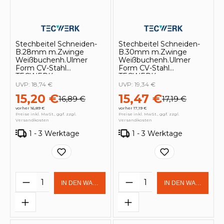
Stechbeitel Schneiden-
Stechbeitel Schneiden-
B.28mm m.Zwinge
B.30mm m.Zwinge
Weißbuchenh.Ulmer
Weißbuchenh.Ulmer
Form CV-Stahl
Form CV-Stahl
TECWERK
TECWERK
UVP:
18,74 €
UVP:
19,34 €
15,20 €
15,47 €
16,89 €
17,19 €
vorher 16,89 €
vorher 17,19 €
Preise inkl. MwSt., ggf. zzgl.
Preise inkl. MwSt., ggf. zzgl.
Versandkosten
Versandkosten
1 - 3 Werktage
1 - 3 Werktage
Produkt Anzahl: Gib den gewünschten 
Produkt Anzahl: Gi
IN DEN WARENKORB
IN DEN WARENKOR