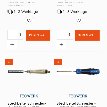
Preise inkl. MwSt., ggf. zzgl.
Preise inkl. MwSt., ggf. zzgl.
Versandkosten
Versandkosten
1 - 3 Werktage
1 - 3 Werktage
Produkt Anzahl: Gib den gewünschten 
Produkt Anzahl: Gi
IN DEN WARENKORB
IN DEN WARENKOR
%
%
Stechbeitel Schneiden-
Stechbeitel Schneiden-