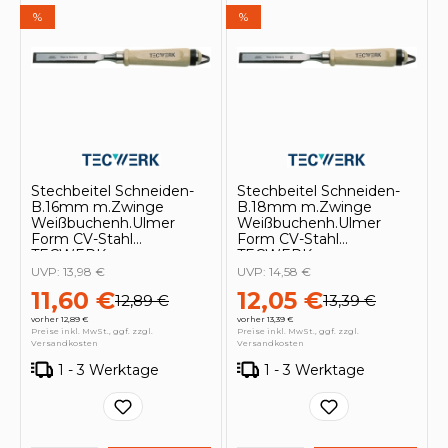
%
%
Stechbeitel Schneiden-
Stechbeitel Schneiden-
B.16mm m.Zwinge
B.18mm m.Zwinge
Weißbuchenh.Ulmer
Weißbuchenh.Ulmer
Form CV-Stahl
Form CV-Stahl
TECWERK
TECWERK
UVP:
13,98 €
UVP:
14,58 €
11,60 €
12,05 €
12,89 €
13,39 €
vorher 12,89 €
vorher 13,39 €
Preise inkl. MwSt., ggf. zzgl.
Preise inkl. MwSt., ggf. zzgl.
Versandkosten
Versandkosten
1 - 3 Werktage
1 - 3 Werktage