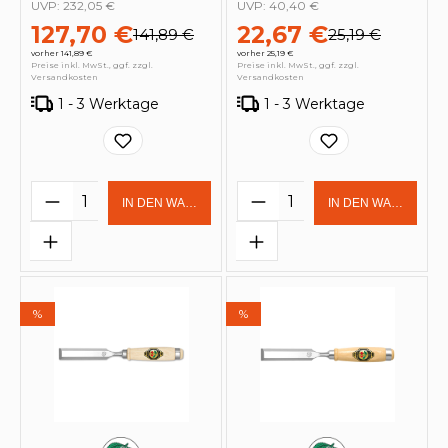
UVP:
232,05 €
UVP:
40,40 €
127,70 €
22,67 €
141,89 €
25,19 €
vorher 141,89 €
vorher 25,19 €
Preise inkl. MwSt., ggf. zzgl.
Preise inkl. MwSt., ggf. zzgl.
Versandkosten
Versandkosten
1 - 3 Werktage
1 - 3 Werktage
Produkt Anzahl: Gib den gewünschten 
Produkt Anzahl: Gi
IN DEN WARENKORB
IN DEN WARENKOR
%
%