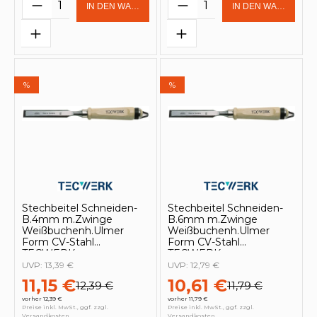
Produkt Anzahl: Gib den gewünschten 
Produkt Anzahl: Gi
IN DEN WARENKORB
IN DEN WARENKOR
%
%
Stechbeitel Schneiden-
Stechbeitel Schneiden-
B.4mm m.Zwinge
B.6mm m.Zwinge
Weißbuchenh.Ulmer
Weißbuchenh.Ulmer
Form CV-Stahl
Form CV-Stahl
TECWERK
TECWERK
UVP:
13,39 €
UVP:
12,79 €
11,15 €
10,61 €
12,39 €
11,79 €
vorher 12,39 €
vorher 11,79 €
Preise inkl. MwSt., ggf. zzgl.
Preise inkl. MwSt., ggf. zzgl.
Versandkosten
Versandkosten