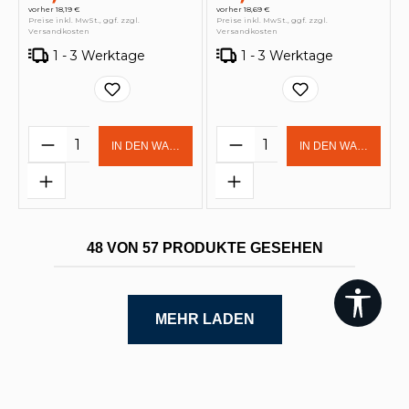
vorher 18,19 €
vorher 18,69 €
Preise inkl. MwSt., ggf. zzgl.
Preise inkl. MwSt., ggf. zzgl.
Versandkosten
Versandkosten
1 - 3 Werktage
1 - 3 Werktage
Produkt Anzahl: Gib den gewünschten 
Produkt Anzahl: Gi
IN DEN WARENKORB
IN DEN WARENKOR
48 VON 57 PRODUKTE GESEHEN
Werk
MEHR LADEN