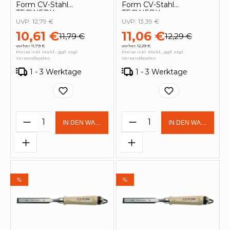
Form CV-Stahl
Form CV-Stahl
TECWERK
TECWERK
UVP:
12,79 €
UVP:
13,39 €
10,61 €
11,06 €
11,79 €
12,29 €
vorher 11,79 €
vorher 12,29 €
Preise inkl. MwSt., ggf. zzgl.
Preise inkl. MwSt., ggf. zzgl.
Versandkosten
Versandkosten
1 - 3 Werktage
1 - 3 Werktage
Produkt Anzahl: Gib den gewünschten 
Produkt Anzahl: Gi
IN DEN WARENKORB
IN DEN WARENKOR
%
%