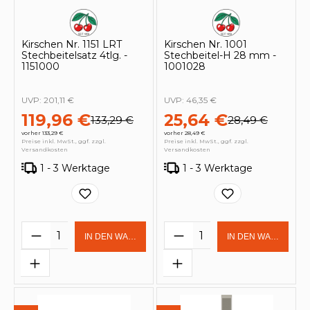
Kirschen Nr. 1151 LRT
Kirschen Nr. 1001
Stechbeitelsatz 4tlg. -
Stechbeitel-H 28 mm -
1151000
1001028
UVP:
201,11 €
UVP:
46,35 €
119,96 €
25,64 €
133,29 €
28,49 €
vorher 133,29 €
vorher 28,49 €
Preise inkl. MwSt., ggf. zzgl.
Preise inkl. MwSt., ggf. zzgl.
Versandkosten
Versandkosten
1 - 3 Werktage
1 - 3 Werktage
Produkt Anzahl: Gib den gewünschten 
Produkt Anzahl: Gi
IN DEN WARENKORB
IN DEN WARENKOR