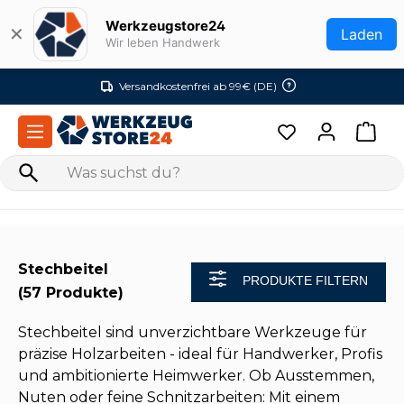
Zum Hauptinhalt springen
Werkzeugstore24
✕
Laden
Wir leben Handwerk
Versandkostenfrei ab 99€ (DE)
Stechbeitel
PRODUKTE FILTERN
(57 Produkte)
Stechbeitel sind unverzichtbare Werkzeuge für
präzise Holzarbeiten - ideal für Handwerker, Profis
und ambitionierte Heimwerker. Ob Ausstemmen,
Nuten oder feine Schnitzarbeiten: Mit einem