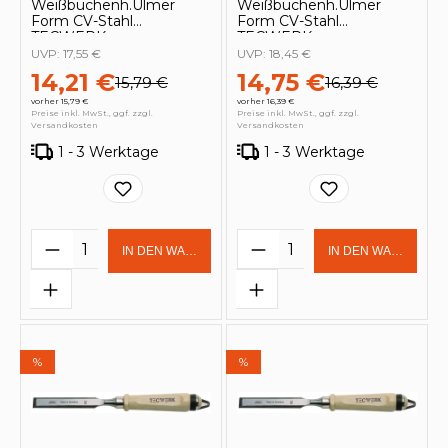
Weißbuchenh.Ulmer
Weißbuchenh.Ulmer
Form CV-Stahl
Form CV-Stahl
TECWERK
TECWERK
UVP:
17,55 €
UVP:
18,45 €
14,21 €
14,75 €
15,79 €
16,39 €
vorher 15,79 €
vorher 16,39 €
Preise inkl. MwSt., ggf. zzgl.
Preise inkl. MwSt., ggf. zzgl.
Versandkosten
Versandkosten
1 - 3 Werktage
1 - 3 Werktage
Produkt Anzahl: Gib den gewünschten 
Produkt Anzahl: Gi
IN DEN WARENKORB
IN DEN WARENKOR
%
%