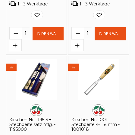
1 - 3 Werktage
1 - 3 Werktage
Produkt Anzahl: Gib den gewünschten 
Produkt Anzahl: Gi
IN DEN WARENKORB
IN DEN WARENKOR
%
%
Kirschen Nr. 1195 SB
Kirschen Nr. 1001
Stechbeitelsatz 4tlg. -
Stechbeitel-H 18 mm -
1195000
1001018