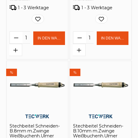
1 - 3 Werktage
1 - 3 Werktage
Produkt Anzahl: Gib den gewünschten 
Produkt Anzahl: Gi
IN DEN WARENKORB
IN DEN WARENKOR
%
%
Stechbeitel Schneiden-
Stechbeitel Schneiden-
B.8mm m.Zwinge
B.10mm m.Zwinge
Weißbuchenh.Ulmer
Weißbuchenh.Ulmer