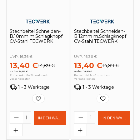
Stechbeitel Schneiden-
Stechbeitel Schneiden-
B.10mm m.Schlagknopf
B.12mm m.Schlagknopf
CV-Stahl TECWERK
CV-Stahl TECWERK
UVP:
16,36 €
UVP:
16,36 €
13,40 €
13,40 €
14,89 €
14,89 €
vorher 14,89 €
vorher 14,89 €
Preise inkl. MwSt., ggf. zzgl.
Preise inkl. MwSt., ggf. zzgl.
Versandkosten
Versandkosten
1 - 3 Werktage
1 - 3 Werktage
Produkt Anzahl: Gib den gewünschten 
Produkt Anzahl: Gi
IN DEN WARENKORB
IN DEN WARENKOR