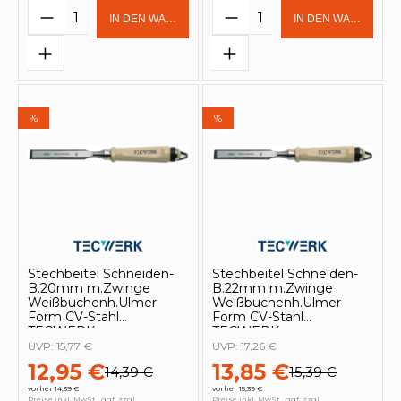
Produkt Anzahl: Gib den gewünschten 
Produkt Anzahl: Gi
IN DEN WARENKORB
IN DEN WARENKOR
%
%
Stechbeitel Schneiden-
Stechbeitel Schneiden-
B.20mm m.Zwinge
B.22mm m.Zwinge
Weißbuchenh.Ulmer
Weißbuchenh.Ulmer
Form CV-Stahl
Form CV-Stahl
TECWERK
TECWERK
UVP:
15,77 €
UVP:
17,26 €
12,95 €
13,85 €
14,39 €
15,39 €
vorher 14,39 €
vorher 15,39 €
Preise inkl. MwSt., ggf. zzgl.
Preise inkl. MwSt., ggf. zzgl.