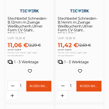
Stechbeitel Schneiden-
Stechbeitel Schneiden-
B.12mm m.Zwinge
B.14mm m.Zwinge
Weißbuchenh.Ulmer
Weißbuchenh.Ulmer
Form CV-Stahl
Form CV-Stahl
TECWERK
TECWERK
UVP:
13,39 €
UVP:
13,69 €
11,06 €
11,42 €
12,29 €
12,69 €
vorher 12,29 €
vorher 12,69 €
Preise inkl. MwSt., ggf. zzgl.
Preise inkl. MwSt., ggf. zzgl.
Versandkosten
Versandkosten
1 - 3 Werktage
1 - 3 Werktage
Produkt Anzahl: Gib den gewünschten 
Produkt Anzahl: Gi
IN DEN WARENKORB
IN DEN WARENKOR