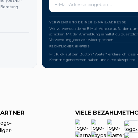
ine (06145 -
 Beratung.
VERWENDUNG DEINER E-MAIL-ADRESSE
Wir verwenden deine E-Mail-Adresse außerdem, um 
schicken. Mit der Anmeldung erhältst du zusätzl
Verwendung jederzeit widersprechen.
RECHTLICHER HINWEIS
Mit Klick auf den Button "Weiter" erkläre ich, dass 
Kenntnis genommen haben und diese akzeptiere.
PARTNER
VIELE BEZAHLMETH