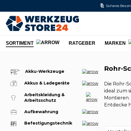
Sicheres Bezah
m Hauptinhalt springen
Zur Suche springen
Zur Hauptnavigation springen
SORTIMENT
RATGEBER
MARKEN
Rohr-S
Akku-Werkzeuge
Akkus & Ladegeräte
Die Rohr-Sc
ideal zum 
Arbeitskleidung &
Montieren. 
Arbeitsschutz
Entdecke h
Aufbewahrung
Befestigungstechnik