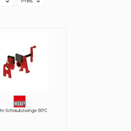
r
Preis
hr-Schraubzwinge BPC