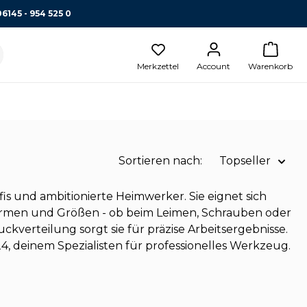
06145 - 954 525 0
Merkzettel
Account
Warenkorb
Sortieren nach:
Topseller
Name A-Z
s und ambitionierte Heimwerker. Sie eignet sich
Formen und Größen - ob beim Leimen, Schrauben oder
Name Z-A
kverteilung sorgt sie für präzise Arbeitsergebnisse.
Preis aufsteigend
deinem Spezialisten für professionelles Werkzeug.
Topseller
Preis absteigend