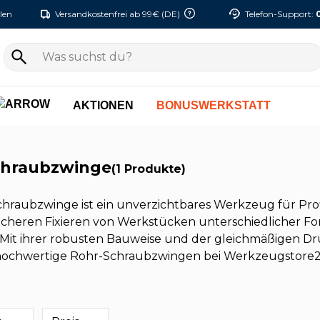
len
Versandkostenfrei ab 99€ (DE)
Telefon-Support:
AKTIONEN
BONUSWERKSTATT
chraubzwinge
(1 Produkte)
hraubzwinge ist ein unverzichtbares Werkzeug für Profi
sicheren Fixieren von Werkstücken unterschiedlicher 
Mit ihrer robusten Bauweise und der gleichmäßigen Druc
ochwertige Rohr-Schraubzwingen bei Werkzeugstore24, 