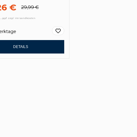
26 €
29,99 €
., ggf. zzgl. Versandkosten
Werktage
DETAILS