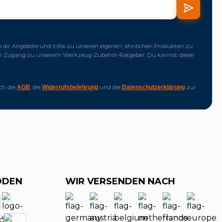
dir Angebote und Infos zu unseren eigenen, ähnlichen Produkten zu
ich Zugang zu unserem Werkzeug-Zubehör-Ratgeber. Du kannst dieser
ich die
, die
und die
zur
AGB
Widerrufsbelehrung
Datenschutzerklärung
ODEN
WIR VERSENDEN NACH