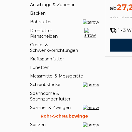
Anschläge & Zubehör
27,
ab
Backen
Preise inkl. MwSt
Bohrfutter
1 - 3 
Drehfutter -
Planscheiben
Greifer &
Schwenkvorrichtungen
Kraftspannfutter
Lünetten
Messmittel & Messgeräte
Schraubstöcke
Spanndorne &
Spannzangenfutter
Spanner & Zwingen
Rohr-Schraubzwinge
Spitzen