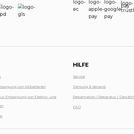
HILFE
n
Service
tsorgung von Altbatterien
Zahlung & Versand
zur Entsorgung von Elektro- und
Reklamation / Reparatur / Gewähr
en
FAQ
er