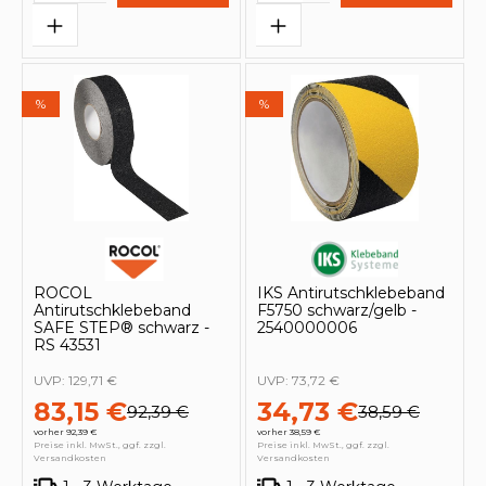
%
%
ROCOL
IKS Antirutschklebeband
Antirutschklebeband
F5750 schwarz/gelb -
SAFE STEP® schwarz -
2540000006
RS 43531
UVP:
129,71 €
UVP:
73,72 €
83,15 €
34,73 €
92,39 €
38,59 €
vorher 92,39 €
vorher 38,59 €
Preise inkl. MwSt., ggf. zzgl.
Preise inkl. MwSt., ggf. zzgl.
Versandkosten
Versandkosten