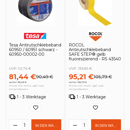
Tesa Antirutschklebeband
ROCOL
60950 / 60951 schwarz -
Antirutschklebeband
60950-00002-00
SAFE STEP® gelb
fluoreszierend - RS 43540
UVP:
92,76 €
UVP:
136,85 €
81,44 €
95,21 €
90,49 €
105,79 €
vorher 90,49 €
vorher 105,79 €
Preise inkl. MwSt., ggf. zzgl.
Preise inkl. MwSt., ggf. zzgl.
Versandkosten
Versandkosten
1 - 3 Werktage
1 - 3 Werktage
Produkt Anzahl: Gib den gewünschten 
Produkt Anzahl: Gi
IN DEN WARENKORB
IN DEN WARENKOR