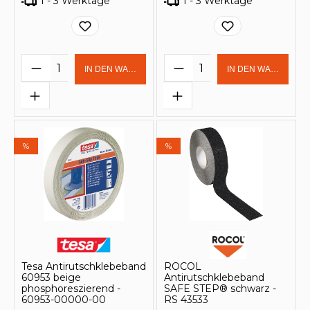
1 - 3 Werktage
1 - 3 Werktage
Produkt Anzahl: Gib den gewünschten 
Produkt Anzahl: Gi
IN DEN WARENKORB
IN DEN WARENKOR
%
%
Tesa Antirutschklebeband
ROCOL
60953 beige
Antirutschklebeband
phosphoreszierend -
SAFE STEP® schwarz -
60953-00000-00
RS 43533