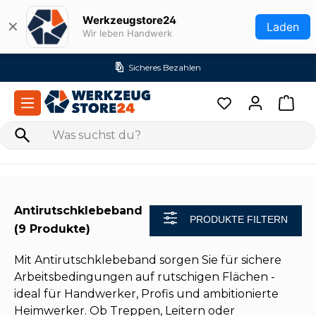
Zum Hauptinhalt springen
Werkzeugstore24
✕
Laden
Wir leben Handwerk
Versandkostenfrei ab 99€ (DE)
Antirutschklebeband
PRODUKTE FILTERN
(9 Produkte)
Mit Antirutschklebeband sorgen Sie für sichere
Arbeitsbedingungen auf rutschigen Flächen -
ideal für Handwerker, Profis und ambitionierte
Heimwerker. Ob Treppen, Leitern oder