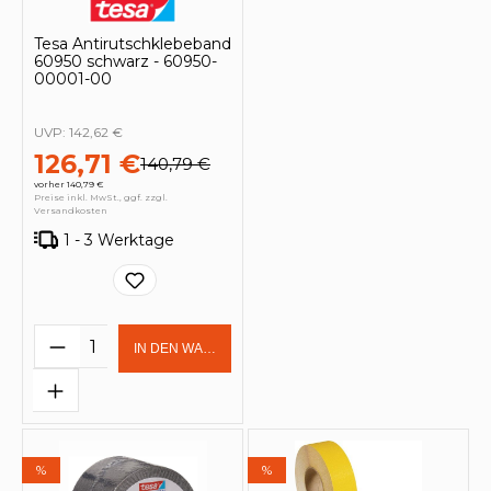
Tesa Antirutschklebeband
60950 schwarz - 60950-
00001-00
UVP:
142,62 €
126,71 €
140,79 €
vorher 140,79 €
Preise inkl. MwSt., ggf. zzgl.
Versandkosten
1 - 3 Werktage
Produkt Anzahl: Gib den gewünschten 
IN DEN WARENKORB
%
%