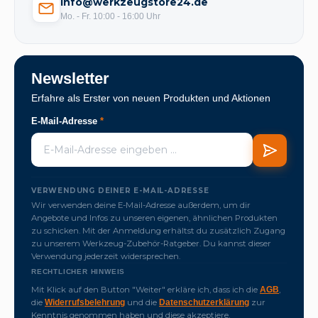
info@werkzeugstore24.de
Mo. - Fr. 10:00 - 16:00 Uhr
Newsletter
Erfahre als Erster von neuen Produkten und Aktionen
E-Mail-Adresse
*
VERWENDUNG DEINER E-MAIL-ADRESSE
Wir verwenden deine E-Mail-Adresse außerdem, um dir
Angebote und Infos zu unseren eigenen, ähnlichen Produkten
zu schicken. Mit der Anmeldung erhältst du zusätzlich Zugang
zu unserem Werkzeug-Zubehör-Ratgeber. Du kannst dieser
Verwendung jederzeit widersprechen.
RECHTLICHER HINWEIS
Mit Klick auf den Button "Weiter" erkläre ich, dass ich die
,
AGB
die
und die
zur
Widerrufsbelehrung
Datenschutzerklärung
Kenntnis genommen haben und diese akzeptiere.