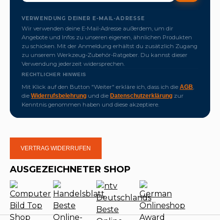
VERWENDUNG DEINER E-MAIL-ADRESSE
Wir verwenden deine E-Mail-Adresse außerdem, um dir
Angebote und Infos zu unseren eigenen, ähnlichen Produkten
zu schicken. Mit der Anmeldung erhältst du zusätzlich Zugang
zu unserem Werkzeug-Zubehör-Ratgeber. Du kannst dieser
Verwendung jederzeit widersprechen.
RECHTLICHER HINWEIS
Mit Klick auf den Button "Weiter" erkläre ich, dass ich die
,
AGB
die
und die
zur
Widerrufsbelehrung
Datenschutzerklärung
Kenntnis genommen haben und diese akzeptiere.
VERTRAG WIDERRUFEN
AUSGEZEICHNETER SHOP