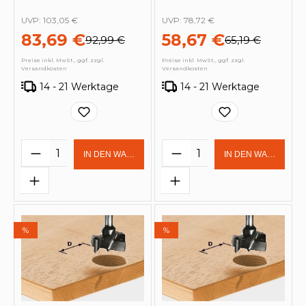
UVP:
103,05 €
UVP:
78,72 €
83,69 €
58,67 €
92,99 €
65,19 €
Preise inkl. MwSt., ggf. zzgl.
Preise inkl. MwSt., ggf. zzgl.
Versandkosten
Versandkosten
14 - 21 Werktage
14 - 21 Werktage
Produkt Anzahl: Gib den gewünschten 
Produkt Anzahl: Gi
IN DEN WARENKORB
IN DEN WARENKOR
%
%