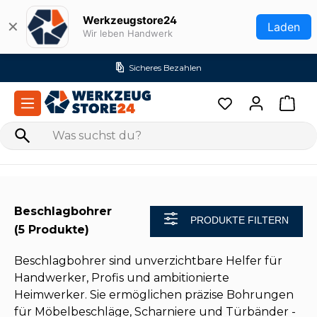
Zum Hauptinhalt springen
Werkzeugstore24
✕
Laden
Wir leben Handwerk
res Bezahlen
Versandk
Beschlagbohrer
PRODUKTE FILTERN
(5 Produkte)
Beschlagbohrer sind unverzichtbare Helfer für
Handwerker, Profis und ambitionierte
Heimwerker. Sie ermöglichen präzise Bohrungen
für Möbelbeschläge, Scharniere und Türbänder -