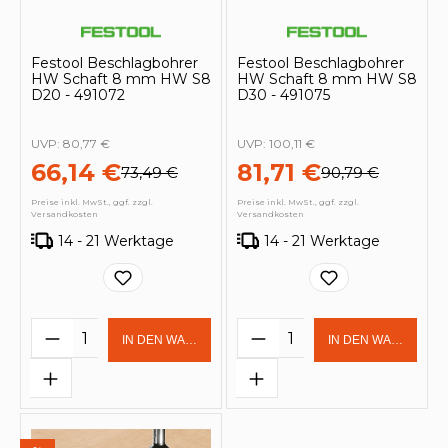
Festool Beschlagbohrer
Festool Beschlagbohrer
HW Schaft 8 mm HW S8
HW Schaft 8 mm HW S8
D20 - 491072
D30 - 491075
UVP:
80,77 €
UVP:
100,11 €
66,14 €
81,71 €
73,49 €
90,79 €
Preise inkl. MwSt., ggf. zzgl.
Preise inkl. MwSt., ggf. zzgl.
Versandkosten
Versandkosten
14 - 21 Werktage
14 - 21 Werktage
Produkt Anzahl: Gib den gewünschten 
Produkt Anzahl: Gi
IN DEN WARENKORB
IN DEN WARENKOR