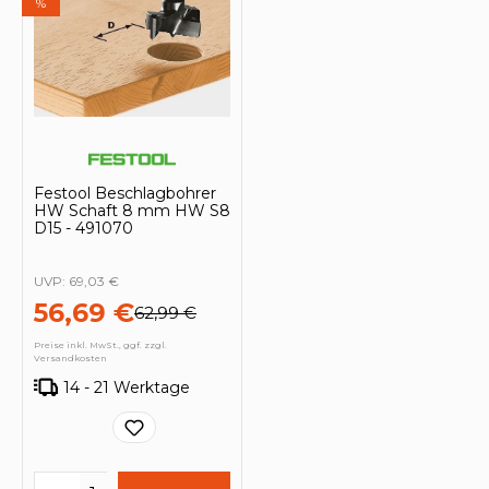
%
Festool Beschlagbohrer
HW Schaft 8 mm HW S8
D15 - 491070
UVP:
69,03 €
56,69 €
62,99 €
Preise inkl. MwSt., ggf. zzgl.
Versandkosten
14 - 21 Werktage
Produkt Anzahl: Gib den gewünschten 