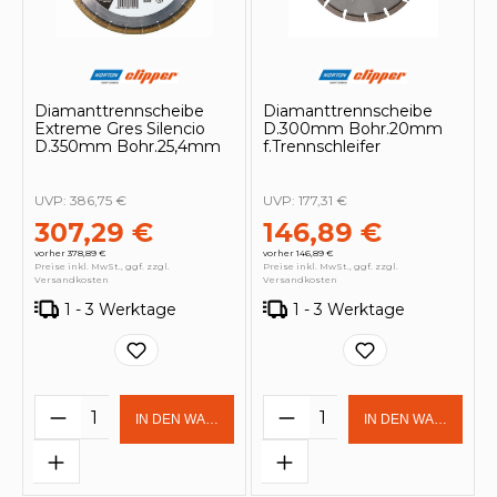
Diamanttrennscheibe
Diamanttrennscheibe
Extreme Gres Silencio
D.300mm Bohr.20mm
D.350mm Bohr.25,4mm
f.Trennschleifer
UVP:
386,75 €
UVP:
177,31 €
307,29 €
146,89 €
vorher 378,89 €
vorher 146,89 €
Preise inkl. MwSt., ggf. zzgl.
Preise inkl. MwSt., ggf. zzgl.
Versandkosten
Versandkosten
1 - 3 Werktage
1 - 3 Werktage
Produkt Anzahl: Gib den gewünschten 
Produkt Anzahl: Gi
IN DEN WARENKORB
IN DEN WARENKOR