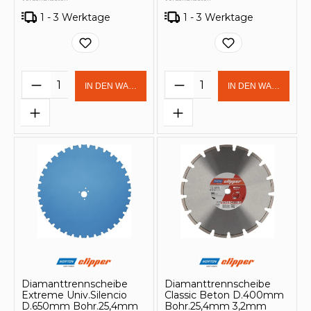
1 - 3 Werktage
1 - 3 Werktage
Produkt Anzahl: Gib den gewünschten 
Produkt Anzahl: Gi
IN DEN WARENKORB
IN DEN WARENKOR
Diamanttrennscheibe
Diamanttrennscheibe
Extreme Univ.Silencio
Classic Beton D.400mm
D.650mm Bohr.25,4mm
Bohr.25,4mm 3,2mm