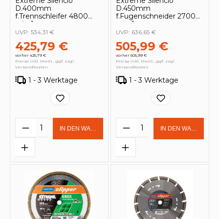
Extreme Silencio
Extreme Silencio
D.400mm
D.450mm
f.Trennschleifer 4800
f.Fugenschneider 2700
min-1
min-1
UVP:
534,31 €
UVP:
636,65 €
425,79 €
505,99 €
vorher 425,79 €
vorher 505,99 €
Preise inkl. MwSt., ggf. zzgl.
Preise inkl. MwSt., ggf. zzgl.
Versandkosten
Versandkosten
1 - 3 Werktage
1 - 3 Werktage
Produkt Anzahl: Gib den gewünschten 
Produkt Anzahl: Gi
IN DEN WARENKORB
IN DEN WARENKOR