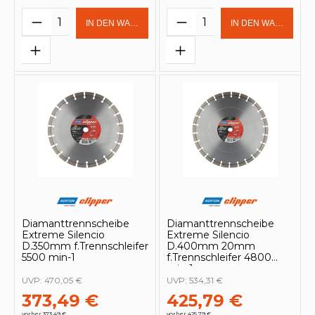
Produkt Anzahl: Gib den gewünschten 
Produkt Anzahl: Gi
IN DEN WARENKORB
IN DEN WARENKOR
Diamanttrennscheibe
Diamanttrennscheibe
Extreme Silencio
Extreme Silencio
D.350mm f.Trennschleifer
D.400mm 20mm
5500 min-1
f.Trennschleifer 4800
min-1
UVP:
470,05 €
UVP:
534,31 €
373,49 €
425,79 €
vorher 373,49 €
vorher 425,79 €