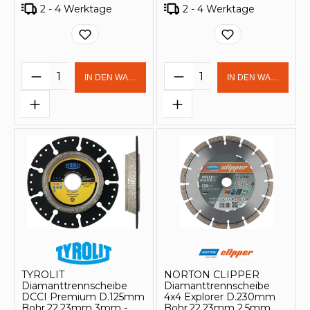
2 - 4 Werktage
2 - 4 Werktage
Produkt Anzahl: Gib den gewünschten 
Produkt Anzahl: Gi
IN DEN WARENKORB
IN DEN WARENKOR
TYROLIT
NORTON CLIPPER
Diamanttrennscheibe
Diamanttrennscheibe
DCCI Premium D.125mm
4x4 Explorer D.230mm
Bohr.22,23mm 3mm -
Bohr.22,23mm 2,5mm