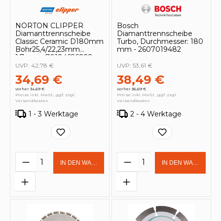
NORTON CLIPPER
Bosch
Diamanttrennscheibe
Diamanttrennscheibe
Classic Ceramic D180mm
Turbo, Durchmesser: 180
Bohr25,4/22,23mm
mm - 2607019482
1,7mm - 70184626828
UVP:
42,78 €
UVP:
53,61 €
34,69 €
38,49 €
vorher 34,69 €
vorher 36,69 €
Preise inkl. MwSt., ggf. zzgl.
Preise inkl. MwSt., ggf. zzgl.
Versandkosten
Versandkosten
1 - 3 Werktage
2 - 4 Werktage
Produkt Anzahl: Gib den gewünschten 
Produkt Anzahl: Gi
IN DEN WARENKORB
IN DEN WARENKOR