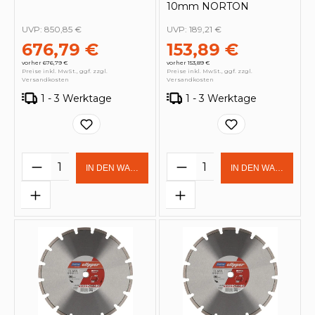
10mm NORTON
UVP:
850,85 €
UVP:
189,21 €
676,79 €
153,89 €
vorher 676,79 €
vorher 153,89 €
Preise inkl. MwSt., ggf. zzgl.
Preise inkl. MwSt., ggf. zzgl.
Versandkosten
Versandkosten
1 - 3 Werktage
1 - 3 Werktage
Produkt Anzahl: Gib den gewünschten 
Produkt Anzahl: Gi
IN DEN WARENKORB
IN DEN WARENKOR