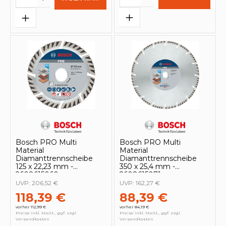
Bosch PRO Multi
Bosch PRO Multi
Material
Material
Diamanttrennscheibe
Diamanttrennscheibe
125 x 22,23 mm -
350 x 25,4 mm -
2608615060
2608615071
UVP:
206,52 €
UVP:
162,27 €
118,39 €
88,39 €
vorher 112,99 €
vorher 84,19 €
Preise inkl. MwSt., ggf. zzgl.
Preise inkl. MwSt., ggf. zzgl.
Versandkosten
Versandkosten