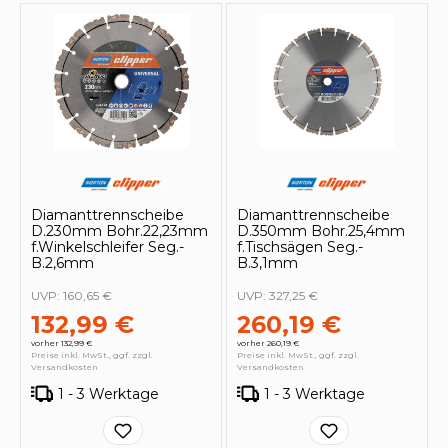
Diamanttrennscheibe
Diamanttrennscheibe
D.230mm Bohr.22,23mm
D.350mm Bohr.25,4mm
f.Winkelschleifer Seg.-
f.Tischsägen Seg.-
B.2,6mm
B.3,1mm
UVP:
160,65 €
UVP:
327,25 €
132,99 €
260,19 €
vorher 132,99 €
vorher 260,19 €
Preise inkl. MwSt., ggf. zzgl.
Preise inkl. MwSt., ggf. zzgl.
Versandkosten
Versandkosten
1 - 3 Werktage
1 - 3 Werktage