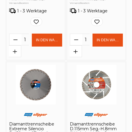
Versandkosten
Versandkosten
1 - 3 Werktage
1 - 3 Werktage
Produkt Anzahl: Gib den gewünschten 
Produkt Anzahl: Gi
IN DEN WARENKORB
IN DEN WARENKOR
Diamanttrennscheibe
Diamanttrennscheibe
Extreme Silencio
D.115mm Seg.-H.8mm