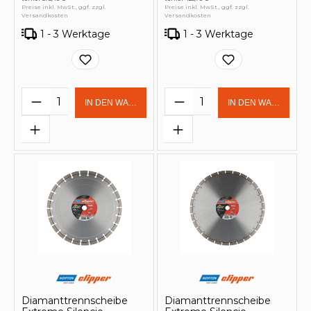
Preise inkl. MwSt., ggf. zzgl.
Preise inkl. MwSt., ggf. zzgl.
Versandkosten
Versandkosten
1 - 3 Werktage
1 - 3 Werktage
Produkt Anzahl: Gib den gewünschten 
Produkt Anzahl: Gi
IN DEN WARENKORB
IN DEN WARENKOR
Diamanttrennscheibe
Diamanttrennscheibe