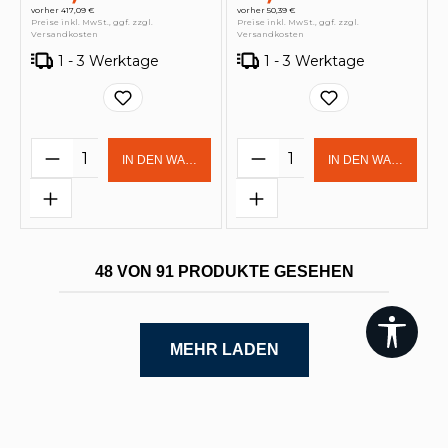
vorher 417,09 €
vorher 50,39 €
Preise inkl. MwSt., ggf. zzgl.
Preise inkl. MwSt., ggf. zzgl.
Versandkosten
Versandkosten
1 - 3 Werktage
1 - 3 Werktage
Produkt Anzahl: Gib den gewünschten 
Produkt Anzahl: Gi
IN DEN WARENKORB
IN DEN WARENKOR
48 VON 91 PRODUKTE GESEHEN
Werk
MEHR LADEN