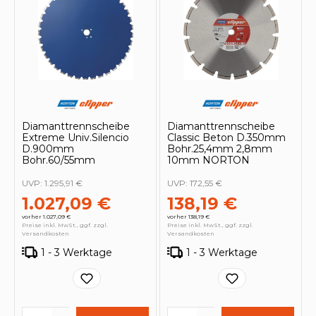
Diamanttrennscheibe
Diamanttrennscheibe
Extreme Univ.Silencio
Classic Beton D.350mm
D.900mm
Bohr.25,4mm 2,8mm
Bohr.60/55mm
10mm NORTON
UVP:
1.295,91 €
UVP:
172,55 €
1.027,09 €
138,19 €
vorher 1.027,09 €
vorher 138,19 €
Preise inkl. MwSt., ggf. zzgl.
Preise inkl. MwSt., ggf. zzgl.
Versandkosten
Versandkosten
1 - 3 Werktage
1 - 3 Werktage