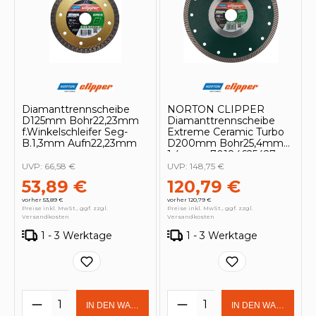
Diamanttrennscheibe
NORTON CLIPPER
D125mm Bohr22,23mm
Diamanttrennscheibe
f.Winkelschleifer Seg-
Extreme Ceramic Turbo
B.1,3mm Aufn22,23mm
D200mm Bohr25,4mm
1,4mm - 70184625427
UVP:
66,58 €
UVP:
148,75 €
53,89 €
120,79 €
vorher 53,89 €
vorher 120,79 €
Preise inkl. MwSt., ggf. zzgl.
Preise inkl. MwSt., ggf. zzgl.
Versandkosten
Versandkosten
1 - 3 Werktage
1 - 3 Werktage
Produkt Anzahl: Gib den gewünschten 
Produkt Anzahl: Gi
IN DEN WARENKORB
IN DEN WARENKOR