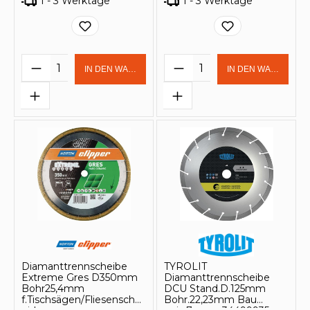
1 - 3 Werktage
1 - 3 Werktage
Produkt Anzahl: Gib den gewünschten 
Produkt Anzahl: Gi
IN DEN WARENKORB
IN DEN WARENKOR
Diamanttrennscheibe
TYROLIT
Extreme Gres D350mm
Diamanttrennscheibe
Bohr25,4mm
DCU Stand.D.125mm
f.Tischsägen/Fliesenschn
Bohr.22,23mm Bau