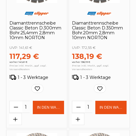
Diamanttrennscheibe
Diamanttrennscheibe
Classic Beton D.300mm
Classic Beton D.350mm
Bohr.25,4mm 2,8mm
Bohr.20mm 2,8mm
10mm NORTON
10mm NORTON
UVP:
141,61 €
UVP:
172,55 €
117,29 €
138,19 €
vorher 141,61 €
vorher 138,19 €
Preise inkl. MwSt., ggf. zzgl.
Preise inkl. MwSt., ggf. zzgl.
Versandkosten
Versandkosten
1 - 3 Werktage
1 - 3 Werktage
Produkt Anzahl: Gib den gewünschten 
Produkt Anzahl: Gi
IN DEN WARENKORB
IN DEN WARENKOR