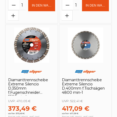
Produkt Anzahl: Gib den gewünschten 
Produkt Anzahl: Gi
IN DEN WARENKORB
IN DEN WARENKOR
Diamanttrennscheibe
Diamanttrennscheibe
Extreme Silencio
Extreme Silencio
D.350mm
D.400mm f.Tischsägen
f.Fugenschneider
4800 min-1
5500min-¹
UVP:
470,05 €
UVP:
522,41 €
373,49 €
417,09 €
vorher 373,49 €
vorher 417,09 €
Preise inkl. MwSt., ggf. zzgl.
Preise inkl. MwSt., ggf. zzgl.