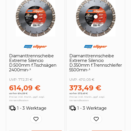
Diamanttrennscheibe
Diamanttrennscheibe
Extreme Silencio
Extreme Silencio
D.500mm f.Tischsägen
D.350mm f.Trennschleifer
2400min-¹
5500min-¹
UVP:
772,31 €
UVP:
470,05 €
614,09 €
373,49 €
vorher 614,09 €
vorher 373,49 €
Preise inkl. MwSt., ggf. zzgl.
Preise inkl. MwSt., ggf. zzgl.
Versandkosten
Versandkosten
1 - 3 Werktage
1 - 3 Werktage