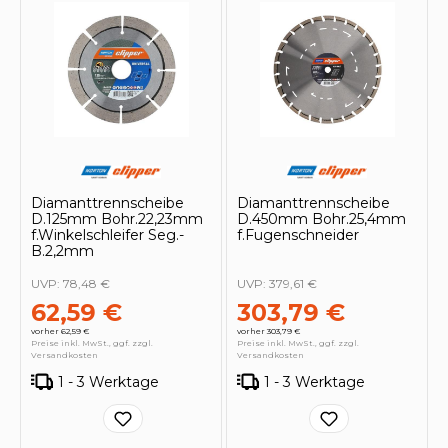
Diamanttrennscheibe
Diamanttrennscheibe
D.125mm Bohr.22,23mm
D.450mm Bohr.25,4mm
f.Winkelschleifer Seg.-
f.Fugenschneider
B.2,2mm
UVP:
78,48 €
UVP:
379,61 €
62,59 €
303,79 €
vorher 62,59 €
vorher 303,79 €
Preise inkl. MwSt., ggf. zzgl.
Preise inkl. MwSt., ggf. zzgl.
Versandkosten
Versandkosten
1 - 3 Werktage
1 - 3 Werktage