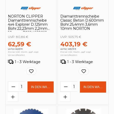
NORTON CLIPPER
Diamanttrennscheibe
Diamanttrennscheibe
Classic Beton D.600mm
4x4 Explorer D.125mm
Bohr.25,4mm 3,6mm
Bohr.22,23mm 2,2mm
10mm NORTON
10mm - 70184602019
UVP:
80,86 €
UVP:
505,75 €
62,59 €
403,19 €
vorher 62,59 €
vorher 403,19 €
Preise inkl. MwSt., ggf. zzgl.
Preise inkl. MwSt., ggf. zzgl.
Versandkosten
Versandkosten
1 - 3 Werktage
1 - 3 Werktage
Produkt Anzahl: Gib den gewünschten 
Produkt Anzahl: Gi
IN DEN WARENKORB
IN DEN WARENKOR