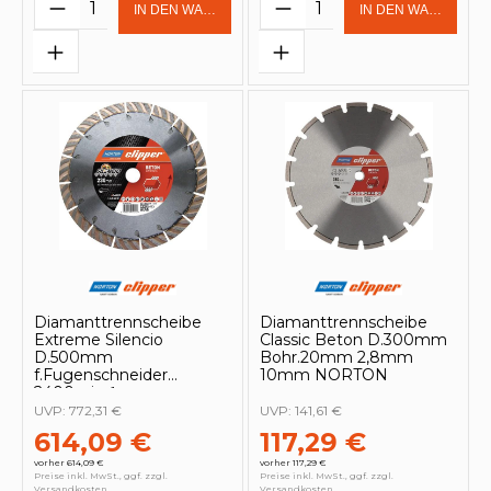
Produkt Anzahl: Gib den gewünschten 
Produkt Anzahl: Gi
IN DEN WARENKORB
IN DEN WARENKOR
Diamanttrennscheibe
Diamanttrennscheibe
Extreme Silencio
Classic Beton D.300mm
D.500mm
Bohr.20mm 2,8mm
f.Fugenschneider
10mm NORTON
2400min-¹
UVP:
772,31 €
UVP:
141,61 €
614,09 €
117,29 €
vorher 614,09 €
vorher 117,29 €
Preise inkl. MwSt., ggf. zzgl.
Preise inkl. MwSt., ggf. zzgl.
Versandkosten
Versandkosten