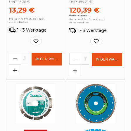
UVP:
15,35 €
UVP:
189,21 €
13,29 €
120,39 €
vorher 120,39 €
Preise inkl. MwSt., ggf. zzgl.
Preise inkl. MwSt., ggf. zzgl.
Versandkosten
Versandkosten
1 - 3 Werktage
1 - 3 Werktage
Produkt Anzahl: Gib den gewünschten 
Produkt Anzahl: Gi
IN DEN WARENKORB
IN DEN WARENKOR