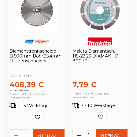
Diamanttrennscheibe
Makita Diamantsch.
D.500mm Bohr.25,4mm
115x22,23 DIAMAK - D-
f.Fugenschneider
80070
UVP:
510,51 €
408,39 €
7,79 €
vorher 408,39 €
Preise inkl. MwSt., ggf. zzgl.
Preise inkl. MwSt., ggf. zzgl.
Versandkosten
Versandkosten
7 - 10 Werktage
1 - 3 Werktage
Produkt Anzahl: Gi
Produkt Anzahl: Gib den gewünschten 
IN DEN WARENKOR
IN DEN WARENKORB