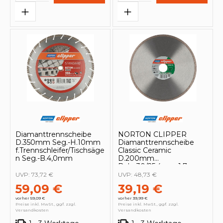
Diamanttrennscheibe
NORTON CLIPPER
D.350mm Seg.-H.10mm
Diamanttrennscheibe
f.Trennschleifer/Tischsäge
Classic Ceramic
n Seg.-B.4,0mm
D.200mm
Bohr.30/25,4mm 1,7mm -
70184626829
UVP:
73,72 €
UVP:
48,73 €
59,09 €
39,19 €
vorher 59,09 €
vorher 39,99 €
Preise inkl. MwSt., ggf. zzgl.
Preise inkl. MwSt., ggf. zzgl.
Versandkosten
Versandkosten