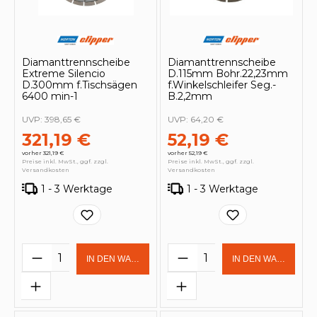
Diamanttrennscheibe
Diamanttrennscheibe
Extreme Silencio
D.115mm Bohr.22,23mm
D.300mm f.Tischsägen
f.Winkelschleifer Seg.-
6400 min-1
B.2,2mm
UVP:
398,65 €
UVP:
64,20 €
321,19 €
52,19 €
vorher 321,19 €
vorher 52,19 €
Preise inkl. MwSt., ggf. zzgl.
Preise inkl. MwSt., ggf. zzgl.
Versandkosten
Versandkosten
1 - 3 Werktage
1 - 3 Werktage
Produkt Anzahl: Gib den gewünschten 
Produkt Anzahl: Gi
IN DEN WARENKORB
IN DEN WARENKOR