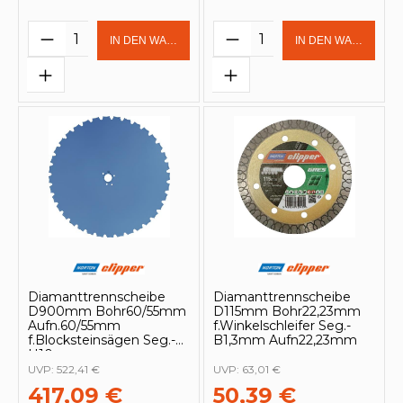
Produkt Anzahl: Gib den gewünschten 
Produkt Anzahl: Gi
IN DEN WARENKORB
IN DEN WARENKOR
Diamanttrennscheibe
Diamanttrennscheibe
D900mm Bohr60/55mm
D115mm Bohr22,23mm
Aufn.60/55mm
f.Winkelschleifer Seg.-
f.Blocksteinsägen Seg.-
B1,3mm Aufn22,23mm
H10mm
UVP:
522,41 €
UVP:
63,01 €
417,09 €
50,39 €