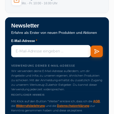
Mo. - Fr. 10:00 - 16:00 Uhr
Newsletter
Erfahre als Erster von neuen Produkten und Aktionen
E-Mail-Adresse
*
VERWENDUNG DEINER E-MAIL-ADRESSE
Wir verwenden deine E-Mail-Adresse außerdem, um dir
Angebote und Infos zu unseren eigenen, ähnlichen Produkten
zu schicken. Mit der Anmeldung erhältst du zusätzlich Zugang
zu unserem Werkzeug-Zubehör-Ratgeber. Du kannst dieser
Verwendung jederzeit widersprechen.
RECHTLICHER HINWEIS
Mit Klick auf den Button "Weiter" erkläre ich, dass ich die
,
AGB
die
und die
zur
Widerrufsbelehrung
Datenschutzerklärung
Kenntnis genommen haben und diese akzeptiere.