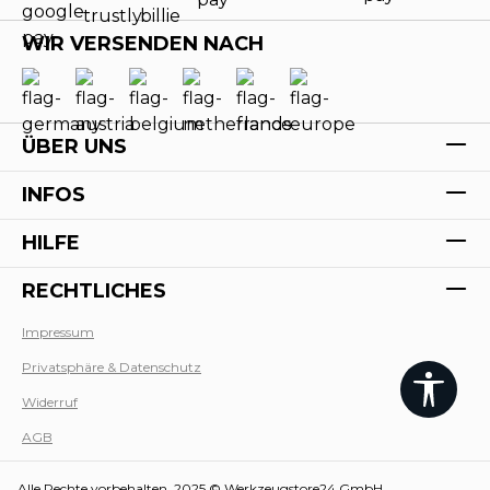
WIR VERSENDEN NACH
ÜBER UNS
INFOS
HILFE
RECHTLICHES
Impressum
Privatsphäre & Datenschutz
Werk
Widerruf
AGB
Alle Rechte vorbehalten. 2025 © Werkzeugstore24 GmbH