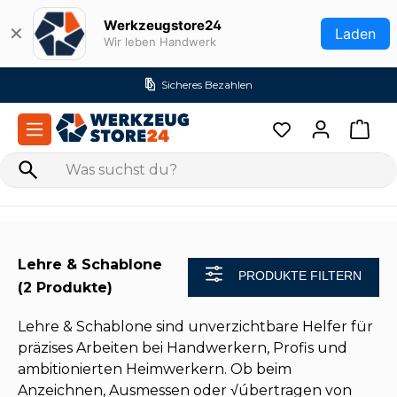
Zum Hauptinhalt springen
Werkzeugstore24
✕
Laden
Wir leben Handwerk
Sicheres Bezahlen
Lehre & Schablone
PRODUKTE FILTERN
(2 Produkte)
Lehre & Schablone sind unverzichtbare Helfer für
präzises Arbeiten bei Handwerkern, Profis und
ambitionierten Heimwerkern. Ob beim
Anzeichnen, Ausmessen oder √úbertragen von