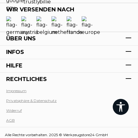
WIR VERSENDEN NACH
ÜBER UNS
INFOS
HILFE
RECHTLICHES
Impressum
Privatsphäre & Datenschutz
Werk
Widerruf
AGB
Alle Rechte vorbehalten. 2025 © Werkzeugstore24 GmbH