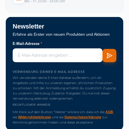
Mo. - Fr. 10:00 - 16:00 Uhr
Newsletter
Erfahre als Erster von neuen Produkten und Aktionen
E-Mail-Adresse
*
VERWENDUNG DEINER E-MAIL-ADRESSE
Wir verwenden deine E-Mail-Adresse außerdem, um dir
Angebote und Infos zu unseren eigenen, ähnlichen Produkten
zu schicken. Mit der Anmeldung erhältst du zusätzlich Zugang
zu unserem Werkzeug-Zubehör-Ratgeber. Du kannst dieser
Verwendung jederzeit widersprechen.
RECHTLICHER HINWEIS
Mit Klick auf den Button "Weiter" erkläre ich, dass ich die
,
AGB
die
und die
zur
Widerrufsbelehrung
Datenschutzerklärung
Kenntnis genommen haben und diese akzeptiere.