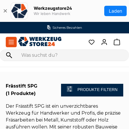
Zum Hauptinhalt springen
Werkzeugstore24
✕
Laden
Wir leben Handwerk
Sicheres Bezahlen
Frässtift SPG
PRODUKTE FILTERN
(1 Produkte)
Der Frässtift SPG ist ein unverzichtbares
Werkzeug für Handwerker und Profis, die präzise
Fräsarbeiten bei Metall, Kunststoff oder Holz
ausführen wollen. Mit seiner robusten Bauweise