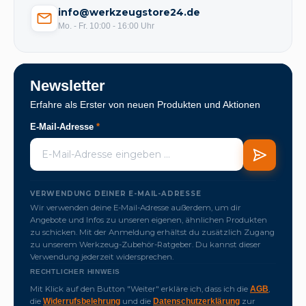
info@werkzeugstore24.de
Mo. - Fr. 10:00 - 16:00 Uhr
Newsletter
Erfahre als Erster von neuen Produkten und Aktionen
E-Mail-Adresse
*
VERWENDUNG DEINER E-MAIL-ADRESSE
Wir verwenden deine E-Mail-Adresse außerdem, um dir
Angebote und Infos zu unseren eigenen, ähnlichen Produkten
zu schicken. Mit der Anmeldung erhältst du zusätzlich Zugang
zu unserem Werkzeug-Zubehör-Ratgeber. Du kannst dieser
Verwendung jederzeit widersprechen.
RECHTLICHER HINWEIS
Mit Klick auf den Button "Weiter" erkläre ich, dass ich die
,
AGB
die
und die
zur
Widerrufsbelehrung
Datenschutzerklärung