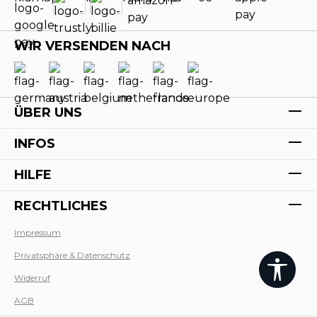
WIR VERSENDEN NACH
ÜBER UNS
INFOS
HILFE
RECHTLICHES
Impressum
Privatsphäre & Datenschutz
Werk
Widerruf
AGB