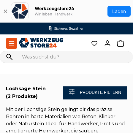
Zum Hauptinhalt springen
Werkzeugstore24
✕
Laden
Wir leben Handwerk
Sicheres Bezahlen
Lochsäge Stein
PRODUKTE FILTERN
(2 Produkte)
Mit der Lochsäge Stein gelingt dir das präzise
Bohren in harte Materialien wie Beton, Klinker
oder Naturstein. Ideal für Handwerker, Profis und
ambitionierte Heimwerker, die saubere