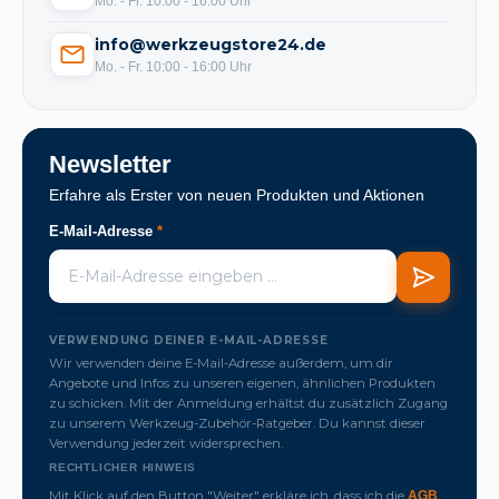
Mo. - Fr. 10:00 - 16:00 Uhr
info@werkzeugstore24.de
Mo. - Fr. 10:00 - 16:00 Uhr
Newsletter
Erfahre als Erster von neuen Produkten und Aktionen
E-Mail-Adresse
*
VERWENDUNG DEINER E-MAIL-ADRESSE
Wir verwenden deine E-Mail-Adresse außerdem, um dir
Angebote und Infos zu unseren eigenen, ähnlichen Produkten
zu schicken. Mit der Anmeldung erhältst du zusätzlich Zugang
zu unserem Werkzeug-Zubehör-Ratgeber. Du kannst dieser
Verwendung jederzeit widersprechen.
RECHTLICHER HINWEIS
Mit Klick auf den Button "Weiter" erkläre ich, dass ich die
,
AGB