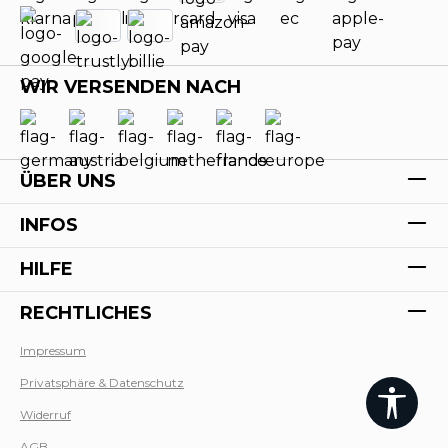
WIR VERSENDEN NACH
ÜBER UNS
INFOS
HILFE
RECHTLICHES
Impressum
Privatsphäre & Datenschutz
Werk
Widerruf
AGB