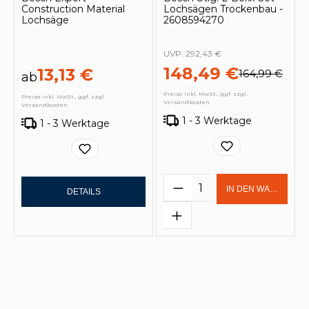
Construction Material
Lochsägen Trockenbau -
Lochsäge
2608594270
UVP:
292,43 €
148,49 €
13,13 €
164,99 €
ab
Preise inkl. MwSt., ggf. zzgl.
Preise inkl. MwSt., ggf. zzgl.
Versandkosten
Versandkosten
1 - 3 Werktage
1 - 3 Werktage
Produkt Anzahl: Gi
IN DEN WARENKOR
DETAILS