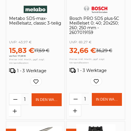
Metabo SDS-max-
Bosch PRO SDS plus-5C
Meißelsatz, classic 3-teilig
Meißelset 0; 40; 20x250;
260; 250 mm -
2607019159
UVP:
43,97 €
UVP:
69,27 €
15,83 €
32,66 €
17,59 €
36,29 €
vorher 17,59 €
Preise inkl. MwSt., ggf. zzgl.
Preise inkl. MwSt., ggf. zzgl.
Versandkosten
Versandkosten
1 - 3 Werktage
1 - 3 Werktage
Produkt Anzahl: Gi
Produkt Anzahl: Gib den gewünschten 
IN DEN WARENKOR
IN DEN WARENKORB