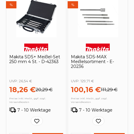
%
%
Makita SDS+ Meißel-Set
Makita SDS-MAX
250 mm 4 St. - D-42363
Meißelsortiment - E-
20236
UVP:
26,54 €
UVP:
129,71 €
18,26 €
100,16 €
20,29 €
111,29 €
Preise inkl. MwSt., ggf. zzgl.
Preise inkl. MwSt., ggf. zzgl.
Versandkosten
Versandkosten
7 - 10 Werktage
7 - 10 Werktage