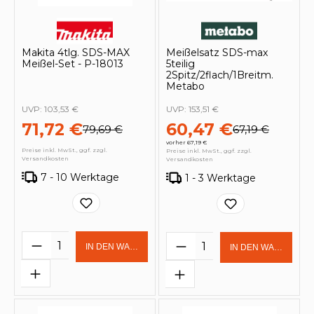
Makita 4tlg. SDS-MAX
Meißelsatz SDS-max
Meißel-Set - P-18013
5teilig
2Spitz/2flach/1Breitm.
Metabo
UVP:
103,53 €
UVP:
153,51 €
71,72 €
60,47 €
79,69 €
67,19 €
vorher 67,19 €
Preise inkl. MwSt., ggf. zzgl.
Preise inkl. MwSt., ggf. zzgl.
Versandkosten
Versandkosten
7 - 10 Werktage
1 - 3 Werktage
Produkt Anzahl: Gib den gewünschten 
Produkt Anzahl: Gi
IN DEN WARENKORB
IN DEN WARENKOR