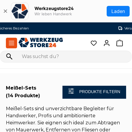
Zum Hauptinhalt springen
Werkzeugstore24
✕
Laden
Wir leben Handwerk
Versandkostenfrei ab 99€ (DE)
Meißel-Sets
PRODUKTE FILTERN
(14 Produkte)
Meißel-Sets sind unverzichtbare Begleiter für
Handwerker, Profis und ambitionierte
Heimwerker. Sie eignen sich ideal zum Abtragen
von Mauerwerk, Entfernen von Fliesen oder