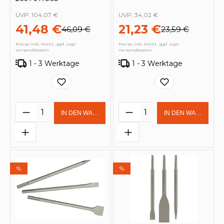
UVP:
104,07 €
UVP:
34,02 €
41,48 €
21,23 €
46,09 €
23,59 €
Preise inkl. MwSt., ggf. zzgl.
Preise inkl. MwSt., ggf. zzgl.
Versandkosten
Versandkosten
1 - 3 Werktage
1 - 3 Werktage
Produkt Anzahl: Gib den gewünschten 
Produkt Anzahl: Gi
IN DEN WARENKORB
IN DEN WARENKOR
%
%