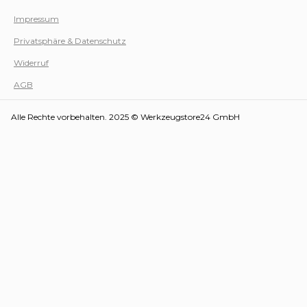
Impressum
Privatsphäre & Datenschutz
Werk
Widerruf
AGB
Alle Rechte vorbehalten. 2025 © Werkzeugstore24 GmbH