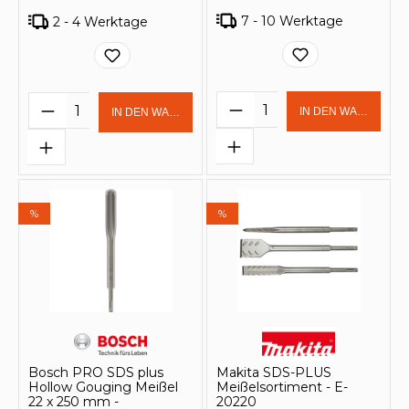
7 - 10 Werktage
2 - 4 Werktage
Produkt Anzahl: Gi
Produkt Anzahl: Gib den gewünschten 
IN DEN WARENKOR
IN DEN WARENKORB
%
%
Bosch PRO SDS plus
Makita SDS-PLUS
Hollow Gouging Meißel
Meißelsortiment - E-
22 x 250 mm -
20220