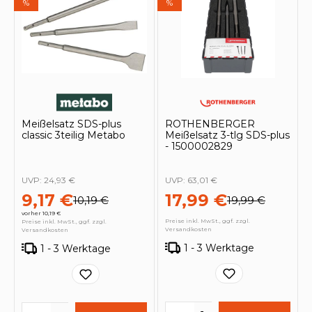
%
%
Meißelsatz SDS-plus
ROTHENBERGER
classic 3teilig Metabo
Meißelsatz 3-tlg SDS-plus
- 1500002829
UVP:
24,93 €
UVP:
63,01 €
9,17 €
17,99 €
10,19 €
19,99 €
vorher 10,19 €
Preise inkl. MwSt., ggf. zzgl.
Preise inkl. MwSt., ggf. zzgl.
Versandkosten
Versandkosten
1 - 3 Werktage
1 - 3 Werktage