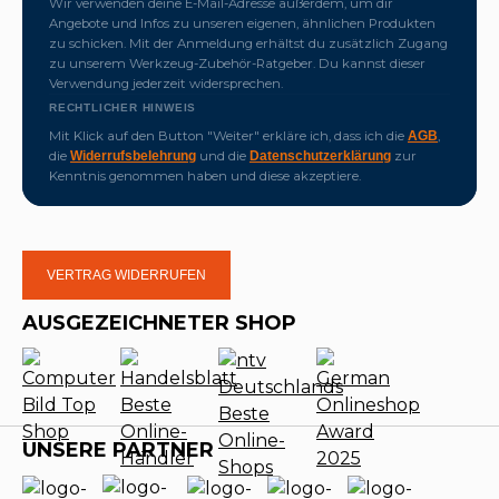
Wir verwenden deine E-Mail-Adresse außerdem, um dir
Angebote und Infos zu unseren eigenen, ähnlichen Produkten
zu schicken. Mit der Anmeldung erhältst du zusätzlich Zugang
zu unserem Werkzeug-Zubehör-Ratgeber. Du kannst dieser
Verwendung jederzeit widersprechen.
RECHTLICHER HINWEIS
Mit Klick auf den Button "Weiter" erkläre ich, dass ich die
,
AGB
die
und die
zur
Widerrufsbelehrung
Datenschutzerklärung
Kenntnis genommen haben und diese akzeptiere.
VERTRAG WIDERRUFEN
AUSGEZEICHNETER SHOP
UNSERE PARTNER