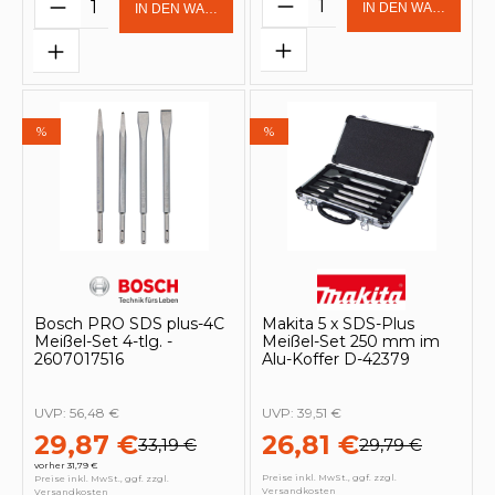
Produkt Anzahl: Gi
Produkt Anzahl: Gib den gewünschten 
IN DEN WARENKOR
IN DEN WARENKORB
%
%
Bosch PRO SDS plus-4C
Makita 5 x SDS-Plus
Meißel-Set 4-tlg. -
Meißel-Set 250 mm im
2607017516
Alu-Koffer D-42379
UVP:
56,48 €
UVP:
39,51 €
29,87 €
26,81 €
33,19 €
29,79 €
vorher 31,79 €
Preise inkl. MwSt., ggf. zzgl.
Preise inkl. MwSt., ggf. zzgl.
Versandkosten
Versandkosten