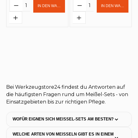
Produkt Anzahl: Gib den gewünschten 
Produkt Anzahl: Gi
IN DEN WARENKORB
IN DEN WARENKOR
Bei Werkzeugstore24 findest du Antworten auf
die häufigsten Fragen rund um Meißel-Sets - von
Einsatzgebieten bis zur richtigen Pflege.
WOFÜR EIGNEN SICH MEISSEL-SETS AM BESTEN?
WELCHE ARTEN VON MEISSELN GIBT ES IN EINEM S