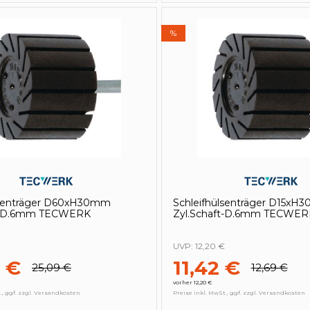
%
lsenträger D60xH30mm
Schleifhülsenträger D15xH
ft-D.6mm TECWERK
Zyl.Schaft-D.6mm TECWER
UVP:
12,20 €
 €
11,42 €
25,09 €
12,69 €
vorher 12,20 €
., ggf. zzgl. Versandkosten
Preise inkl. MwSt., ggf. zzgl. Versandkosten