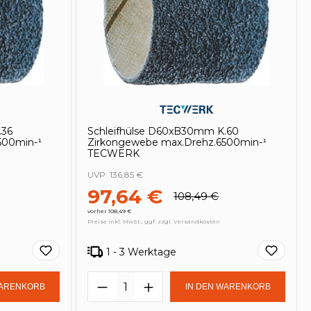
.36
Schleifhülse D60xB30mm K.60
500min-¹
Zirkongewebe max.Drehz.6500min-¹
TECWERK
UVP:
136,85 €
97,64 €
108,49 €
vorher 108,49 €
Preise inkl. MwSt., ggf. zzgl. Versandkosten
1 - 3 Werktage
in oder benutze die Schaltflächen um
Gib den gewünschten Wert ein oder be
Produkt Anzahl: Gib den ge
WARENKORB
IN DEN WARENKORB