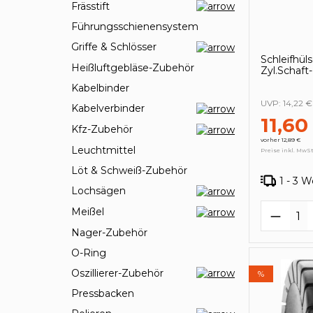
Frässtift
Führungsschienensystem
Griffe & Schlösser
Schleifhü
Heißluftgebläse-Zubehör
Zyl.Scha
Kabelbinder
UVP:
14,22 €
Kabelverbinder
11,60
Kfz-Zubehör
vorher 12,89 €
Leuchtmittel
Preise inkl. MwSt
Löt & Schweiß-Zubehör
1 - 3 
Lochsägen
Produk
Meißel
Nager-Zubehör
O-Ring
Oszillierer-Zubehör
%
Pressbacken