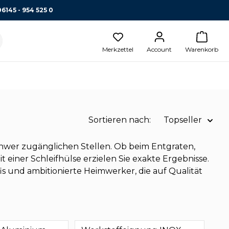
06145 - 954 525 0
Merkzettel
Account
Warenkorb
Sortieren nach:
Topseller
Name A-Z
 schwer zugänglichen Stellen. Ob beim Entgraten,
 einer Schleifhülse erzielen Sie exakte Ergebnisse.
Name Z-A
s und ambitionierte Heimwerker, die auf Qualität
Preis aufsteigend
Topseller
Preis absteigend