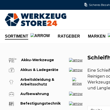
Sicheres Bezah
m Hauptinhalt springen
Zur Suche springen
Zur Hauptnavigation springen
SORTIMENT
RATGEBER
MARKEN
Schleif
Akku-Werkzeuge
Akkus & Ladegeräte
Eine Schlei
Reinigen od
Arbeitskleidung &
Werkzeugsto
Arbeitsschutz
und Langleb
Aufbewahrung
Befestigungstechnik