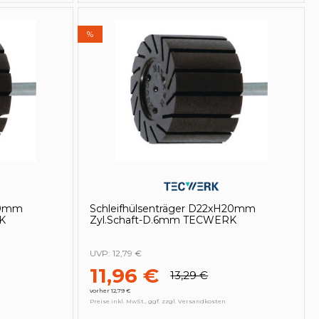
%
30mm
Schleifhülsenträger D22xH20mm
K
Zyl.Schaft-D.6mm TECWERK
UVP:
12,79 €
11,96 €
13,29 €
vorher 12,79 €
Preise inkl. MwSt., ggf. zzgl. Versandkosten