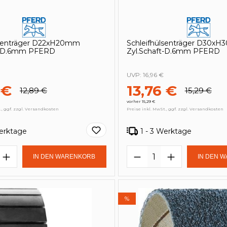
lsenträger D22xH20mm
Schleifhülsenträger D30x
ft-D.6mm PFERD
Zyl.Schaft-D.6mm PFERD
UVP:
16,96 €
 €
13,76 €
12,89 €
15,29 €
vorher 15,29 €
., ggf. zzgl. Versandkosten
Preise inkl. MwSt., ggf. zzgl. Versandkosten
Werktage
1 - 3 Werktage
t Anzahl: Gib den gewünschten Wert e
Produkt Anzahl: 
IN DEN WARENKORB
IN DEN 
%