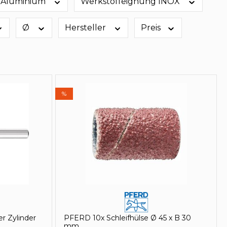
 Aluminium
Werkstoffeignung INOX
Ø
Hersteller
Preis
%
r Zylinder
PFERD 10x Schleifhülse Ø 45 x B 30
mm