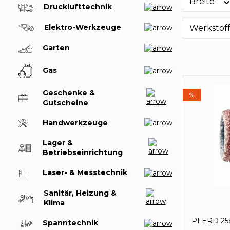
Breite
Drucklufttechnik
Elektro-Werkzeuge
Werkstof
Garten
Gas
Geschenke &
%
Gutscheine
Handwerkzeuge
Lager &
Betriebseinrichtung
Laser- & Messtechnik
Sanitär, Heizung &
Klima
PFERD 25x
Spanntechnik