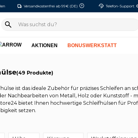
len
Versandkostenfrei ab 99€ (DE)
Telefon-Support:
AKTIONEN
BONUSWERKSTATT
hülse
(49 Produkte)
fhülse ist das ideale Zubehör für präzises Schleifen an
er Nachbearbeiten von Metall, Holz oder Kunststoff - mit
re24 bietet Ihnen hochwertige Schleifhülsen für Profi
igkeit setzen.