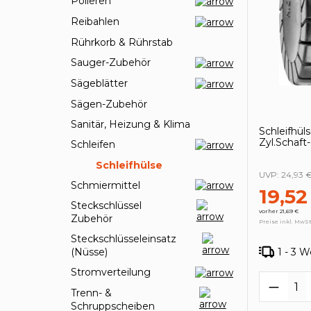
Polieren
Reibahlen
Rührkorb & Rührstab
Sauger-Zubehör
Sägeblätter
Sägen-Zubehör
Sanitär, Heizung & Klima
Schleifhü
Zyl.Scha
Schleifen
Schleifhülse
UVP:
24,93 
Schmiermittel
19,52
Steckschlüssel
vorher 21,69 €
Zubehör
Preise inkl. MwSt
Steckschlüsseleinsatz
1 - 3 
(Nüsse)
Stromverteilung
Produk
Trenn- &
Schruppscheiben