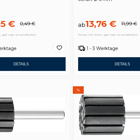
95 €
13,76 €
0,49 €
11,99 €
ab
., ggf. zzgl. Versandkosten
Preise inkl. MwSt., ggf. zzgl. Versandkosten
Werktage
1 - 3 Werktage
DETAILS
DETAILS
%