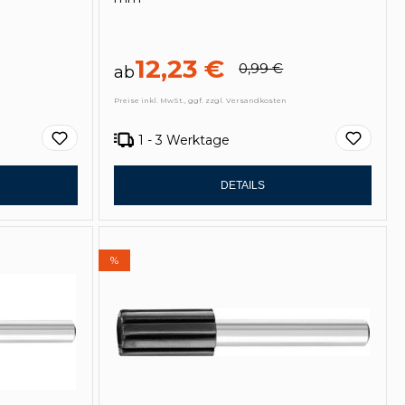
12,23 €
0,99 €
ab
Preise inkl. MwSt., ggf. zzgl. Versandkosten
1 - 3 Werktage
DETAILS
%