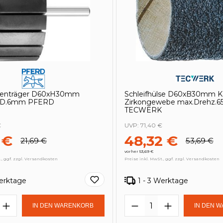
lsenträger D60xH30mm
Schleifhülse D60xB30mm K
ft-D.6mm PFERD
Zirkongewebe max.Drehz.6
TECWERK
€
UVP:
71,40 €
 €
48,32 €
21,69 €
53,69 €
vorher 53,69 €
., ggf. zzgl. Versandkosten
Preise inkl. MwSt., ggf. zzgl. Versandkosten
Werktage
1 - 3 Werktage
t Anzahl: Gib den gewünschten Wert e
Produkt Anzahl: 
IN DEN WARENKORB
IN DEN 