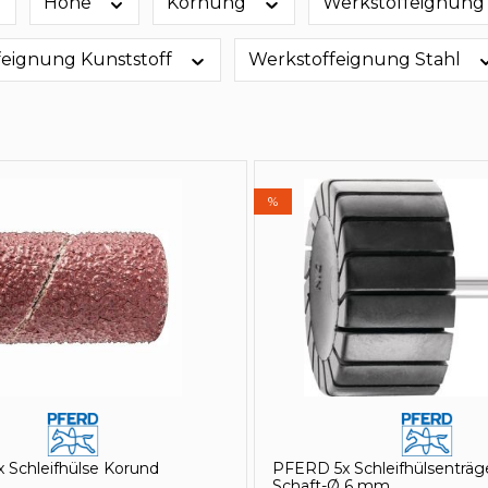
Höhe
Körnung
Werkstoffeignung
feignung Kunststoff
Werkstoffeignung Stahl
%
 Schleifhülse Korund
PFERD 5x Schleifhülsenträge
Schaft-Ø 6 mm