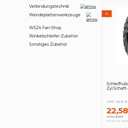
Verbindungstechnik
%
Wendeplattenwerkzeuge
WS24 Fan-Shop
Winkelschleifer-Zubehör
Sonstiges Zubehör
Schleifhü
Zyl.Scha
UVP:
26,12 €
22,58
vorher 25,09 €
Preise inkl. MwSt