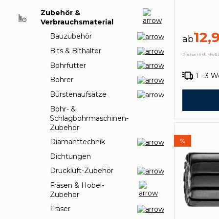
Zubehör &
Verbrauchsmaterial
12,
Bauzubehör
ab
Bits & Bithalter
Preise inkl. MwSt
Bohrfutter
1 - 3 
Bohrer
Bürstenaufsätze
Bohr- &
Schlagbohrmaschinen-
Zubehör
%
Diamanttechnik
Dichtungen
Druckluft-Zubehör
Fräsen & Hobel-
Zubehör
Fräser