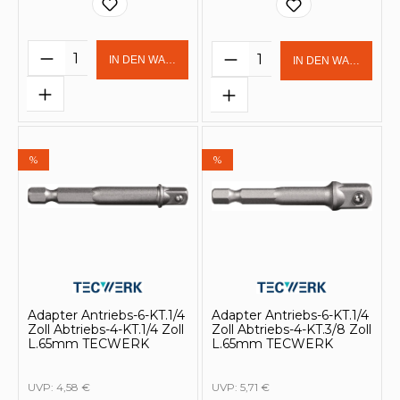
Produkt Anzahl: Gib den gewünschten 
Produkt Anzahl: Gi
IN DEN WARENKORB
IN DEN WARENKOR
%
%
Adapter Antriebs-6-KT.1/4
Adapter Antriebs-6-KT.1/4
Zoll Abtriebs-4-KT.1/4 Zoll
Zoll Abtriebs-4-KT.3/8 Zoll
L.65mm TECWERK
L.65mm TECWERK
UVP:
4,58 €
UVP:
5,71 €