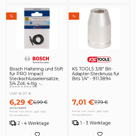
%
%
Bosch Haltering und Stift
KS TOOLS 3/8" Bit-
für PRO Impact
Adapter-Stecknuss für
Steckschlüsseleinsätze,
Bits 1/4" - 911.3894
3/4 Zoll, 4‑tlg. -
2608003067
UVP:
8,07 €
6,29 €
7,01 €
6,99 €
7,79 €
vorher 6,69 €
Preise inkl. MwSt., ggf. zzgl.
Preise inkl. MwSt., ggf. zzgl.
Versandkosten
Versandkosten
1 - 3 Werktage
2 - 4 Werktage