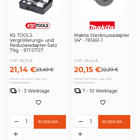
KS TOOLS
Makita Stecknussadapter
Vergrößerungs- und
1/4" - 191A51-1
Reduzieradapter-Satz
7tlg. - 917.0707
UVP:
63,12 €
UVP:
26,42 €
21,14 €
20,15 €
23,49 €
22,39 €
Preise inkl. MwSt., ggf. zzgl.
Preise inkl. MwSt., ggf. zzgl.
Versandkosten
Versandkosten
1 - 3 Werktage
7 - 10 Werktage
Produkt Anzahl: Gib den gewünschten 
Produkt Anzahl: Gi
IN DEN WARENKORB
IN DEN WARENKOR