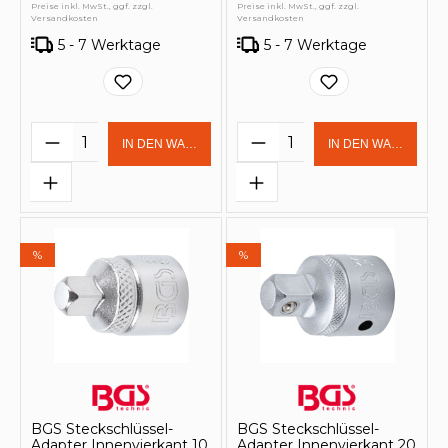
Preise inkl. MwSt., ggf. zzgl.
Preise inkl. MwSt., ggf. zzgl.
Versandkosten
Versandkosten
5 - 7 Werktage
5 - 7 Werktage
Produkt Anzahl: Gib den gewünschten 
Produkt Anzahl: Gi
IN DEN WARENKORB
IN DEN WARENKOR
%
%
BGS Steckschlüssel-
BGS Steckschlüssel-
Adapter Innenvierkant 10
Adapter Innenvierkant 20