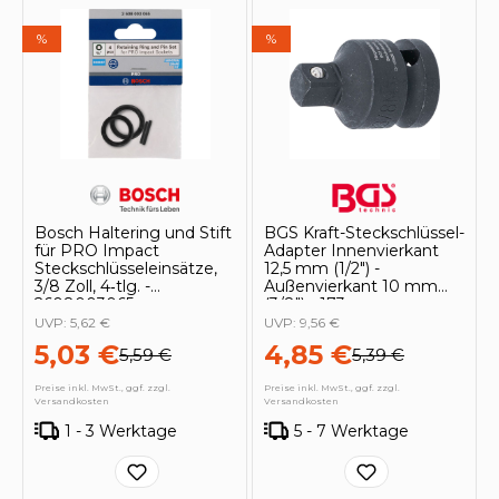
%
%
Bosch Haltering und Stift
BGS Kraft-Steckschlüssel-
für PRO Impact
Adapter Innenvierkant
Steckschlüsseleinsätze,
12,5 mm (1/2") -
3/8 Zoll, 4‑tlg. -
Außenvierkant 10 mm
2608003065
(3/8") - 173
UVP:
5,62 €
UVP:
9,56 €
5,03 €
4,85 €
5,59 €
5,39 €
Preise inkl. MwSt., ggf. zzgl.
Preise inkl. MwSt., ggf. zzgl.
Versandkosten
Versandkosten
1 - 3 Werktage
5 - 7 Werktage