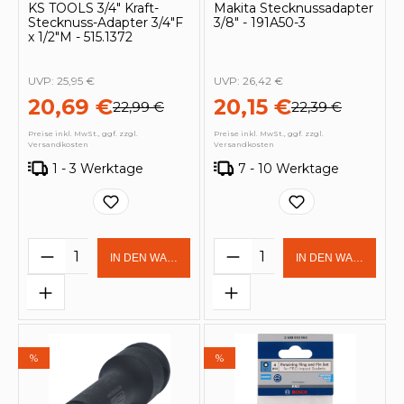
KS TOOLS 3/4" Kraft-
Makita Stecknussadapter
Stecknuss-Adapter 3/4"F
3/8" - 191A50-3
x 1/2"M - 515.1372
UVP:
25,95 €
UVP:
26,42 €
20,69 €
20,15 €
22,99 €
22,39 €
Preise inkl. MwSt., ggf. zzgl.
Preise inkl. MwSt., ggf. zzgl.
Versandkosten
Versandkosten
1 - 3 Werktage
7 - 10 Werktage
Produkt Anzahl: Gib den gewünschten 
Produkt Anzahl: Gi
IN DEN WARENKORB
IN DEN WARENKOR
%
%