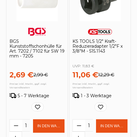
BGS
KS TOOLS 1/2" Kraft-
Kunststoffschonhülle für
Reduzieradapter 1/2"F x
Art. 7202 / 7102 für SW 19
3/8"M - 515.1143
mm - 7205
UVP:
11,83 €
2,69 €
11,06 €
2,99 €
12,29 €
Preise inkl. MwSt., ggf. zzgl.
Preise inkl. MwSt., ggf. zzgl.
Versandkosten
Versandkosten
5 - 7 Werktage
1 - 3 Werktage
Produkt Anzahl: Gib den gewünschten 
Produkt Anzahl: Gi
IN DEN WARENKORB
IN DEN WARENKOR