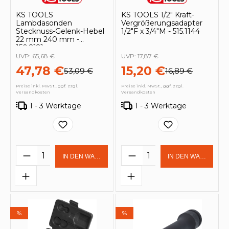
KS TOOLS
KS TOOLS 1/2" Kraft-
Lambdasonden
Vergrößerungsadapter
Stecknuss-Gelenk-Hebel
1/2"F x 3/4"M - 515.1144
22 mm 240 mm -
150.2121
UVP:
65,68 €
UVP:
17,87 €
47,78 €
15,20 €
53,09 €
16,89 €
Preise inkl. MwSt., ggf. zzgl.
Preise inkl. MwSt., ggf. zzgl.
Versandkosten
Versandkosten
1 - 3 Werktage
1 - 3 Werktage
Produkt Anzahl: Gib den gewünschten 
Produkt Anzahl: Gi
IN DEN WARENKORB
IN DEN WARENKOR
%
%