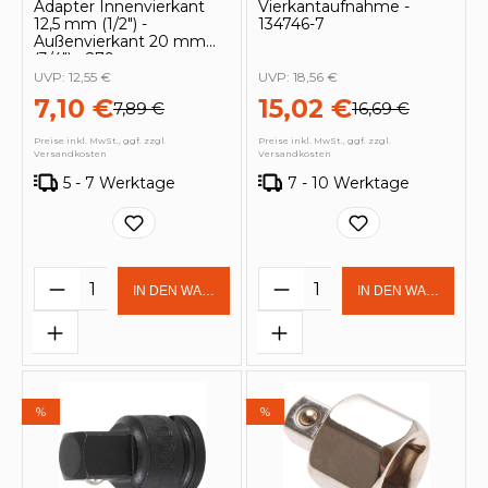
Adapter Innenvierkant
Vierkantaufnahme -
12,5 mm (1/2") -
134746-7
Außenvierkant 20 mm
(3/4") - 279
UVP:
12,55 €
UVP:
18,56 €
7,10 €
15,02 €
7,89 €
16,69 €
Preise inkl. MwSt., ggf. zzgl.
Preise inkl. MwSt., ggf. zzgl.
Versandkosten
Versandkosten
5 - 7 Werktage
7 - 10 Werktage
Produkt Anzahl: Gib den gewünschten 
Produkt Anzahl: Gi
IN DEN WARENKORB
IN DEN WARENKOR
%
%