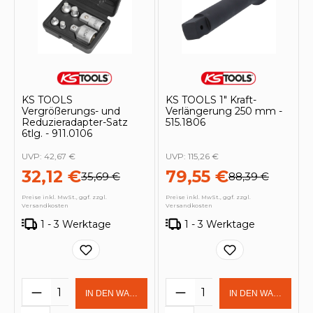
KS TOOLS
KS TOOLS 1" Kraft-
Vergrößerungs- und
Verlängerung 250 mm -
Reduzieradapter-Satz
515.1806
6tlg. - 911.0106
UVP:
42,67 €
UVP:
115,26 €
32,12 €
79,55 €
35,69 €
88,39 €
Preise inkl. MwSt., ggf. zzgl.
Preise inkl. MwSt., ggf. zzgl.
Versandkosten
Versandkosten
1 - 3 Werktage
1 - 3 Werktage
Produkt Anzahl: Gib den gewünschten 
Produkt Anzahl: Gi
IN DEN WARENKORB
IN DEN WARENKOR