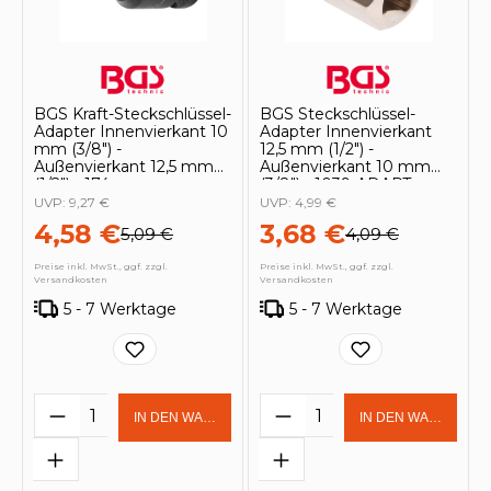
BGS Kraft-Steckschlüssel-
BGS Steckschlüssel-
Adapter Innenvierkant 10
Adapter Innenvierkant
mm (3/8") -
12,5 mm (1/2") -
Außenvierkant 12,5 mm
Außenvierkant 10 mm
(1/2") - 174
(3/8") - 1039-ADAPT
UVP:
9,27 €
UVP:
4,99 €
4,58 €
3,68 €
5,09 €
4,09 €
Preise inkl. MwSt., ggf. zzgl.
Preise inkl. MwSt., ggf. zzgl.
Versandkosten
Versandkosten
5 - 7 Werktage
5 - 7 Werktage
Produkt Anzahl: Gib den gewünschten 
Produkt Anzahl: Gi
IN DEN WARENKORB
IN DEN WARENKOR