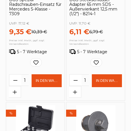
Radschrauben-Einsatz für
Adapter 65 mm SDS -
Mercedes S-Klasse -
Außenvierkant 12,5 mm
7309
(1/2") - 8214-1
UVP:
17,12 €
UVP:
11,70 €
9,35 €
6,11 €
10,39 €
6,79 €
Preise inkl. MwSt., ggf. zzgl.
Preise inkl. MwSt., ggf. zzgl.
Versandkosten
Versandkosten
5 - 7 Werktage
5 - 7 Werktage
Produkt Anzahl: Gib den gewünschten 
Produkt Anzahl: Gi
IN DEN WARENKORB
IN DEN WARENKOR
%
%