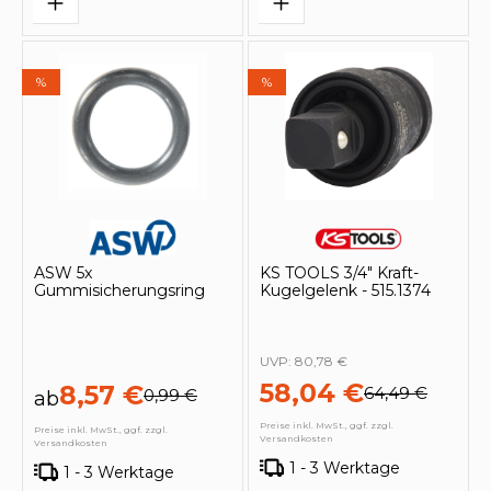
%
%
ASW 5x
KS TOOLS 3/4" Kraft-
Gummisicherungsring
Kugelgelenk - 515.1374
UVP:
80,78 €
58,04 €
8,57 €
64,49 €
0,99 €
ab
Preise inkl. MwSt., ggf. zzgl.
Preise inkl. MwSt., ggf. zzgl.
Versandkosten
Versandkosten
1 - 3 Werktage
1 - 3 Werktage