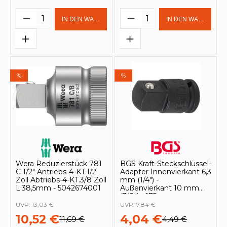
Produkt Anzahl: Gib den gewünschten 
Produkt Anzahl: Gi
IN DEN WARENKORB
IN DEN WARENKOR
%
%
Wera Reduzierstück 781
BGS Kraft-Steckschlüssel-
C 1/2" Antriebs-4-KT.1/2
Adapter Innenvierkant 6,3
Zoll Abtriebs-4-KT.3/8 Zoll
mm (1/4") -
L.38,5mm - 5042674001
Außenvierkant 10 mm
(3/8") - 172
UVP:
13,03 €
UVP:
7,84 €
10,52 €
4,04 €
11,69 €
4,49 €