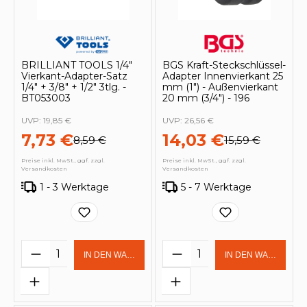
BRILLIANT TOOLS 1/4"
BGS Kraft-Steckschlüssel-
Vierkant-Adapter-Satz
Adapter Innenvierkant 25
1/4" + 3/8" + 1/2" 3tlg. -
mm (1") - Außenvierkant
BT053003
20 mm (3/4") - 196
UVP:
19,85 €
UVP:
26,56 €
7,73 €
14,03 €
8,59 €
15,59 €
Preise inkl. MwSt., ggf. zzgl.
Preise inkl. MwSt., ggf. zzgl.
Versandkosten
Versandkosten
1 - 3 Werktage
5 - 7 Werktage
Produkt Anzahl: Gib den gewünschten 
Produkt Anzahl: Gi
IN DEN WARENKORB
IN DEN WARENKOR