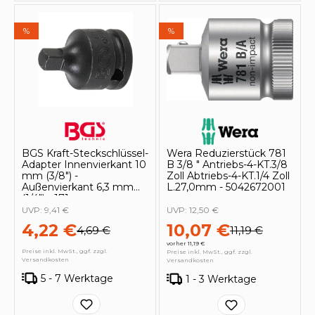
%
%
BGS Kraft-Steckschlüssel-
Wera Reduzierstück 781
Adapter Innenvierkant 10
B 3/8 " Antriebs-4-KT.3/8
mm (3/8") -
Zoll Abtriebs-4-KT.1/4 Zoll
Außenvierkant 6,3 mm
L.27,0mm - 5042672001
(1/4") - 171
UVP:
9,41 €
UVP:
12,50 €
4,22 €
10,07 €
4,69 €
11,19 €
vorher 11,19 €
Preise inkl. MwSt., ggf. zzgl.
Preise inkl. MwSt., ggf. zzgl.
Versandkosten
Versandkosten
5 - 7 Werktage
1 - 3 Werktage