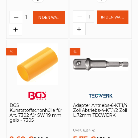
Produkt Anzahl: Gi
Produkt Anzahl: Gib den gewünschten 
IN DEN WARENKOR
IN DEN WARENKORB
%
%
BGS
Adapter Antriebs-6-KT.1/4
Kunststoffschonhülle für
Zoll Abtriebs-4-KT.1/2 Zoll
Art. 7302 für SW 19 mm
L.72mm TECWERK
gelb - 7305
UVP:
6,84 €