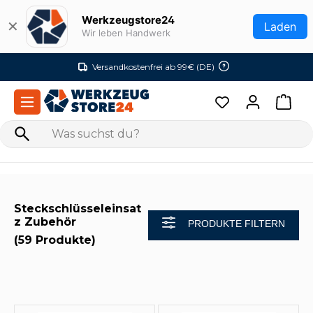
Zum Hauptinhalt springen
Werkzeugstore24
✕
Laden
Wir leben Handwerk
Versandkostenfrei ab 99€ (DE)
Steckschlüsseleinsat
z Zubehör
PRODUKTE FILTERN
(59 Produkte)