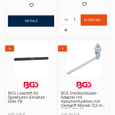
Produkt Anzahl: Gi
IN DEN WARENKOR
DETAILS
%
%
BGS Lösestift für
BGS Steckschlüssel-
Spiralnuten-Einsätze -
Adapter mit
5264-TB
Ratschenfunktion mit
Gleitgriff Abtrieb 12,5 mm
(1/2") - 71047
UVP:
11,55 €
UVP:
64,21 €