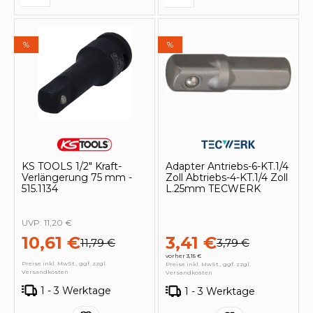
%
%
KS TOOLS 1/2" Kraft-
Adapter Antriebs-6-KT.1/4
Verlängerung 75 mm -
Zoll Abtriebs-4-KT.1/4 Zoll
515.1134
L.25mm TECWERK
UVP:
11,20 €
10,61 €
3,41 €
11,79 €
3,79 €
vorher 3,15 €
Preise inkl. MwSt., ggf. zzgl.
Preise inkl. MwSt., ggf. zzgl.
Versandkosten
Versandkosten
1 - 3 Werktage
1 - 3 Werktage