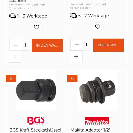
vorher 11,69 €
Preise inkl. MwSt., ggf. zzgl.
Preise inkl. MwSt., ggf. zzgl.
Versandkosten
Versandkosten
5 - 7 Werktage
1 - 3 Werktage
Produkt Anzahl: Gi
Produkt Anzahl: Gib den gewünschten 
IN DEN WARENKOR
IN DEN WARENKORB
%
%
BGS Kraft-Steckschlüssel-
Makita Adapter 1/2"