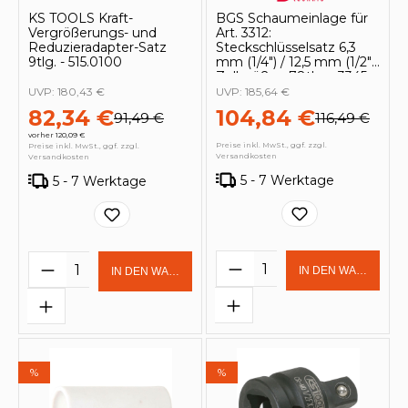
KS TOOLS Kraft-
BGS Schaumeinlage für
Vergrößerungs- und
Art. 3312:
Reduzieradapter-Satz
Steckschlüsselsatz 6,3
9tlg. - 515.0100
mm (1/4") / 12,5 mm (1/2")
Zollgrößen 78tlg. - 3345
UVP:
180,43 €
UVP:
185,64 €
82,34 €
104,84 €
91,49 €
116,49 €
vorher 120,09 €
Preise inkl. MwSt., ggf. zzgl.
Preise inkl. MwSt., ggf. zzgl.
Versandkosten
Versandkosten
5 - 7 Werktage
5 - 7 Werktage
Produkt Anzahl: Gi
Produkt Anzahl: Gib den gewünschten 
IN DEN WARENKOR
IN DEN WARENKORB
%
%