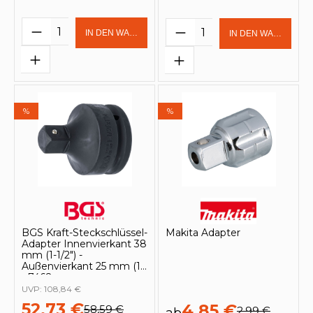
Produkt Anzahl: Gib den gewünschten 
Produkt Anzahl: Gi
IN DEN WARENKORB
IN DEN WARENKOR
%
%
BGS Kraft-Steckschlüssel-
Makita Adapter
Adapter Innenvierkant 38
mm (1-1/2") -
Außenvierkant 25 mm (1")
- 7468
UVP:
108,84 €
52,73 €
4,85 €
58,59 €
2,99 €