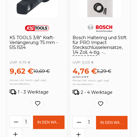
KS TOOLS 3/8" Kraft-
Bosch Haltering und Stift
Verlängerung 75 mm -
für PRO Impact
515.1534
Steckschlüsseleinsätze,
1/4 Zoll, 4‑tlg. -
2608003064
UVP:
9,79 €
UVP:
5,03 €
9,62 €
4,76 €
10,69 €
5,29 €
vorher 5,19 €
Preise inkl. MwSt., ggf. zzgl.
Preise inkl. MwSt., ggf. zzgl.
Versandkosten
Versandkosten
1 - 3 Werktage
2 - 4 Werktage
Produkt Anzahl: Gib den gewünschten 
Produkt Anzahl: Gi
IN DEN WARENKORB
IN DEN WARENKOR