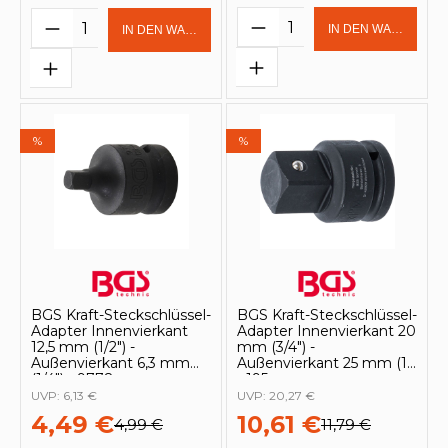
Produkt Anzahl: Gi
Produkt Anzahl: Gib den gewünschten 
IN DEN WARENKOR
IN DEN WARENKORB
%
%
BGS Kraft-Steckschlüssel-
BGS Kraft-Steckschlüssel-
Adapter Innenvierkant
Adapter Innenvierkant 20
12,5 mm (1/2") -
mm (3/4") -
Außenvierkant 6,3 mm
Außenvierkant 25 mm (1")
(1/4") - 9778
- 195
UVP:
6,13 €
UVP:
20,27 €
4,49 €
10,61 €
4,99 €
11,79 €