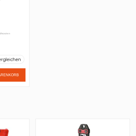
ndkosten
ergleichen
WARENKORB