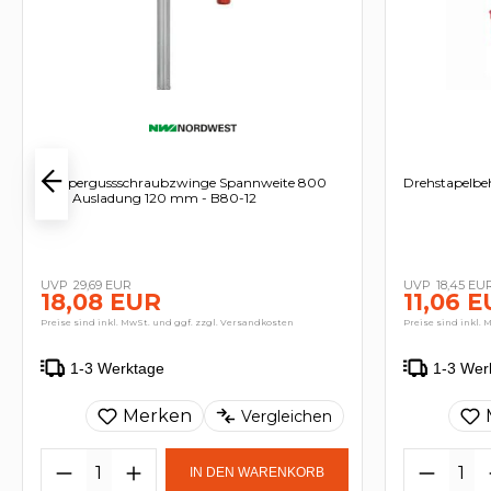
Tempergussschraubzwinge Spannweite 800
Drehstapelbeh
mm Ausladung 120 mm - B80-12
29,69 EUR
18,45 EU
18,08 EUR
11,06 
Preise sind inkl. MwSt. und ggf. zzgl. Versandkosten
Preise sind inkl. 
1-3 Werktage
1-3 Wer
Merken
Vergleichen
IN DEN WARENKORB