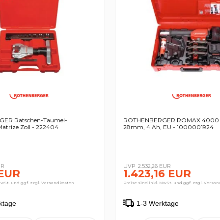
ER Ratschen-Taumel-
ROTHENBERGER ROMAX 4000 Se
Matrize Zoll - 222404
28mm, 4 Ah, EU - 1000001924
UR
2.532,26 EUR
 EUR
1.423,16 EUR
MwSt. und ggf. zzgl. Versandkosten
Preise sind inkl. MwSt. und ggf. zzgl. Versa
ktage
1-3 Werktage