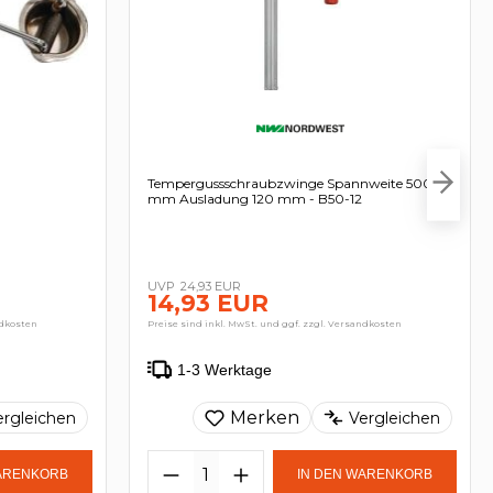
Tempergussschraubzwinge Spannweite 500
mm Ausladung 120 mm - B50-12
24,93 EUR
14,93 EUR
ndkosten
Preise sind inkl. MwSt. und ggf. zzgl. Versandkosten
1-3 Werktage
Merken
ergleichen
Vergleichen
WARENKORB
IN DEN WARENKORB