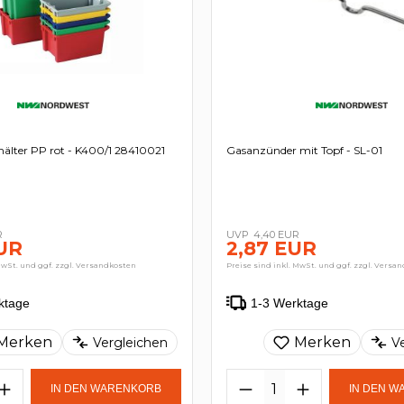
älter PP rot - K400/1 28410021
Gasanzünder mit Topf - SL-01
R
4,40 EUR
EUR
2,87 EUR
MwSt. und ggf. zzgl. Versandkosten
Preise sind inkl. MwSt. und ggf. zzgl. Versa
ktage
1-3 Werktage
Merken
Merken
Vergleichen
V
IN DEN WARENKORB
IN DEN 