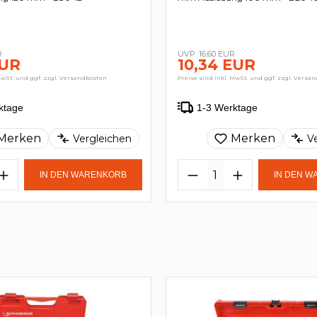
R
16,60 EUR
EUR
10,34 EUR
MwSt. und ggf. zzgl. Versandkosten
Preise sind inkl. MwSt. und ggf. zzgl. Versa
ktage
1-3 Werktage
Merken
Merken
Vergleichen
V
IN DEN WARENKORB
IN DEN 