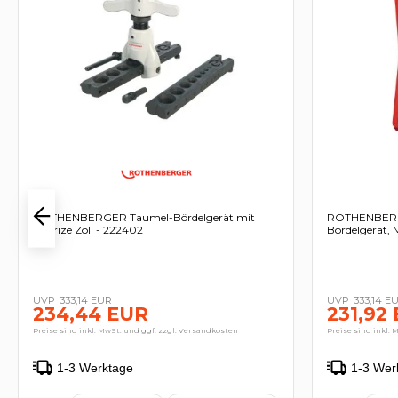
ROTHENBERGER Taumel-Bördelgerät mit
ROTHENBERG
Matrize Zoll - 222402
Bördelgerät, 
333,14 EUR
333,14 E
234,44 EUR
231,92
Preise sind inkl. MwSt. und ggf. zzgl. Versandkosten
Preise sind inkl. 
1-3 Werktage
1-3 Wer