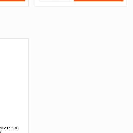
nweite 200
0