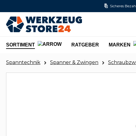
Sicheres Bezah
m Hauptinhalt springen
Zur Suche springen
Zur Hauptnavigation springen
SORTIMENT
RATGEBER
MARKEN
Spanntechnik
Spanner & Zwingen
Schraubzw