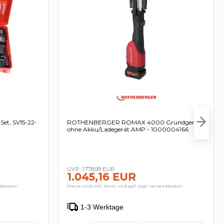
t, SV15-22-
ROTHENBERGER ROMAX 4000 Grundgerät
ohne Akku/Ladegerät AMP - 1000004166
1.778,99 EUR
1.045,16 EUR
ndkosten
Preise sind inkl. MwSt. und ggf. zzgl. Versandkosten
1-3 Werktage