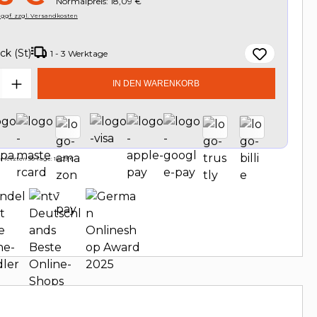
Normalpreis: 18,09 €
, ggf. zzgl. Versandkosten
ck (St)
1 - 3 Werktage
t Anzahl: Gib den gewünschten Wert e
IN DEN WARENKORB
 letzten 30 Tage: 18,09 €