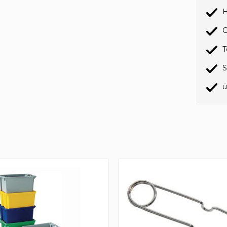
H
G
T
S
ü