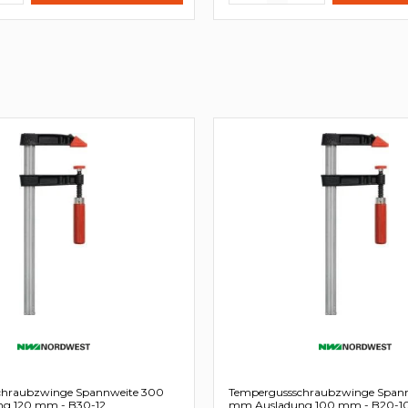
chraubzwinge Spannweite 300
Tempergussschraubzwinge Span
g 120 mm - B30-12
mm Ausladung 100 mm - B20-1