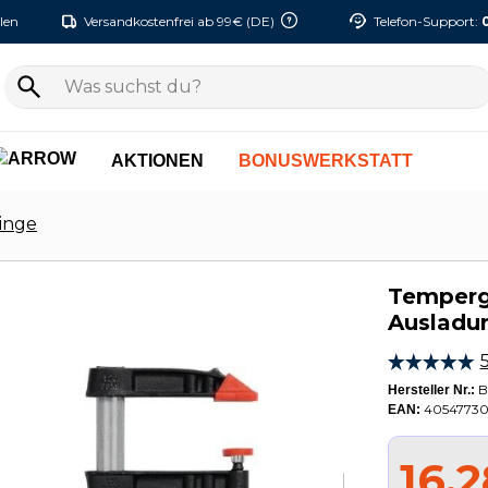
len
Versandkostenfrei ab 99€ (DE)
Telefon-Support:
AKTIONEN
BONUSWERKSTATT
inge
Temperg
Ausladu
B
Hersteller Nr.:
40547730
EAN:
16,