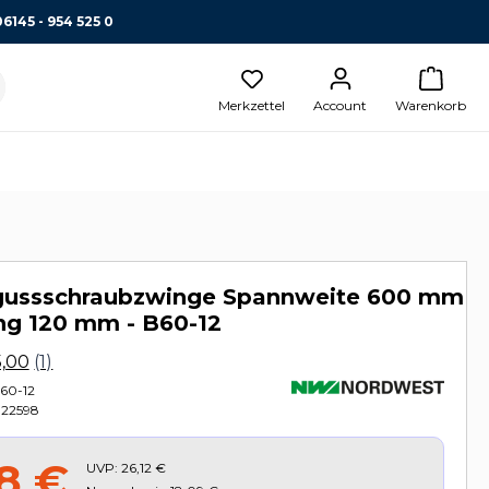
06145 - 954 525 0
Merkzettel
Account
Warenkorb
ussschraubzwinge Spannweite 600 mm
ng 120 mm - B60-12
60-12
22598
28 €
UVP:
26,12 €