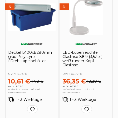
%
%
Deckel L400xB280mm
LED-Lupenleuchte
grau Polystyrol
Glaslinse 88,9 (3,5Zoll)
f.Drehstapelbehälter
weiß runder Kopf
Glaslinse
UVP:
17,73 €
UVP:
67,77 €
10,61 €
36,35 €
11,79 €
40,39 €
vorher 11,79 €
vorher 40,39 €
Preise inkl. MwSt., ggf. zzgl.
Preise inkl. MwSt., ggf. zzgl.
Versandkosten
Versandkosten
1 - 3 Werktage
1 - 3 Werktage