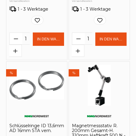
Versandkosten
Versandkosten
1 - 3 Werktage
1 - 3 Werktage
Produkt Anzahl: Gib den gewünschten 
Produkt Anzahl: Gi
IN DEN WARENKORB
IN DEN WARENKOR
%
%
Schlüsselringe ID 13,6mm
Magnetmessstativ R.
AD 16mm STA vern.
200mm Gesamt-H.
310mm Haftkraft 500 N -