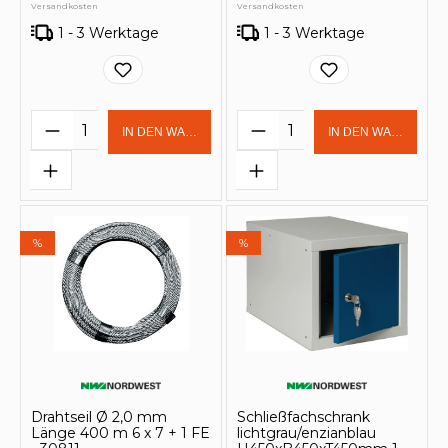
Versandkosten
Versandkosten
1 - 3 Werktage
1 - 3 Werktage
Produkt Anzahl: Gib den gewünschten 
Produkt Anzahl: Gi
IN DEN WARENKORB
IN DEN WARENKOR
%
%
Drahtseil Ø 2,0 mm
Schließfachschrank
Länge 400 m 6 x 7 + 1 FE
lichtgrau/enzianblau