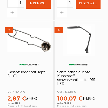
Produkt Anzahl: Gib den gewünschten 
Produkt Anzahl: Gi
IN DEN WARENKORB
IN DEN WARENKOR
%
%
Gasanzünder mit Topf -
Schreibtischleuchte
SL-01
Kunststoff
schwarz/anthrazit - 915
LED
UVP:
4,40 €
UVP:
172,55 €
2,87 €
100,07 €
3,19 €
111,19 €
vorher 3,19 €
vorher 111,19 €
Preise inkl. MwSt., ggf. zzgl.
Preise inkl. MwSt., ggf. zzgl.