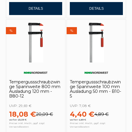
DETAILS
DETAILS
%
%
Tempergussschraubzwin
Tempergussschraubzwin
ge Spannweite 800 mm
ge Spannweite 100 mm
Ausladung 120 mm -
Ausladung 50 mm - B10-
B80-12
5
UVP:
29,69 €
UVP:
7,08 €
18,08 €
4,40 €
20,09 €
4,89 €
vorher 20,09 €
vorher 4,89 €
Preise inkl. MwSt., ggf. zzgl.
Preise inkl. MwSt., ggf. zzgl.
Versandkosten
Versandkosten