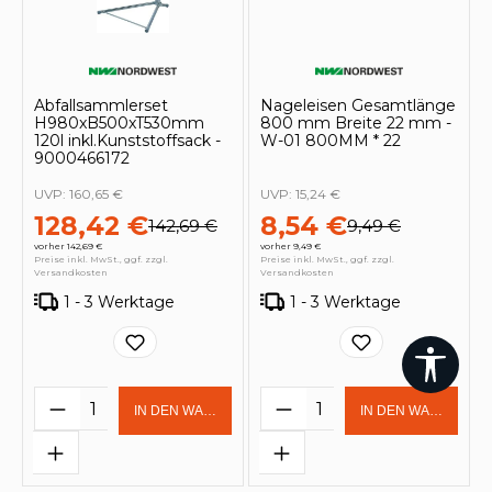
Abfallsammlerset
Nageleisen Gesamtlänge
H980xB500xT530mm
800 mm Breite 22 mm -
120l inkl.Kunststoffsack -
W-01 800MM * 22
9000466172
UVP:
160,65 €
UVP:
15,24 €
128,42 €
8,54 €
142,69 €
9,49 €
vorher 142,69 €
vorher 9,49 €
Preise inkl. MwSt., ggf. zzgl.
Preise inkl. MwSt., ggf. zzgl.
Versandkosten
Versandkosten
1 - 3 Werktage
1 - 3 Werktage
Werk
Produkt Anzahl: Gib den gewünschten 
Produkt Anzahl: Gi
IN DEN WARENKORB
IN DEN WARENKOR