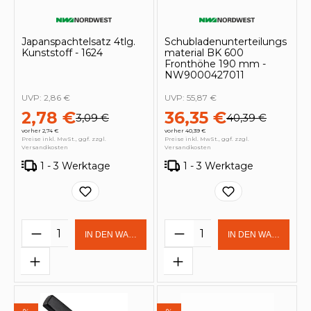
Japanspachtelsatz 4tlg.
Schubladenunterteilungs
Kunststoff - 1624
material BK 600
Fronthöhe 190 mm -
NW9000427011
UVP:
2,86 €
UVP:
55,87 €
2,78 €
36,35 €
3,09 €
40,39 €
vorher 2,74 €
vorher 40,39 €
Preise inkl. MwSt., ggf. zzgl.
Preise inkl. MwSt., ggf. zzgl.
Versandkosten
Versandkosten
1 - 3 Werktage
1 - 3 Werktage
Produkt Anzahl: Gib den gewünschten 
Produkt Anzahl: Gi
IN DEN WARENKORB
IN DEN WARENKOR