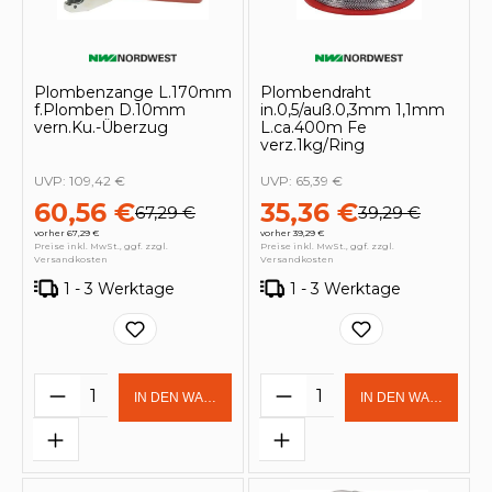
Plombenzange L.170mm
Plombendraht
f.Plomben D.10mm
in.0,5/auß.0,3mm 1,1mm
vern.Ku.-Überzug
L.ca.400m Fe
verz.1kg/Ring
UVP:
109,42 €
UVP:
65,39 €
60,56 €
35,36 €
67,29 €
39,29 €
vorher 67,29 €
vorher 39,29 €
Preise inkl. MwSt., ggf. zzgl.
Preise inkl. MwSt., ggf. zzgl.
Versandkosten
Versandkosten
1 - 3 Werktage
1 - 3 Werktage
Produkt Anzahl: Gib den gewünschten 
Produkt Anzahl: Gi
IN DEN WARENKORB
IN DEN WARENKOR