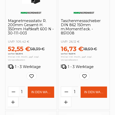
Magnetmessstativ R.
Taschenmessschieber
200mm Gesamt-H.
DIN 862 150mm
350mm Haftkraft 600 N -
m.Momentf.eck. -
30-111-003
851008
UVP:
109,42 €
UVP:
26,12 €
52,55 €
16,73 €
58,39 €
18,59 €
vorher 58,39 €
vorher 18,59 €
Preise inkl. MwSt., ggf. zzgl.
Preise inkl. MwSt., ggf. zzgl.
Versandkosten
Versandkosten
1 - 3 Werktage
1 - 3 Werktage
Produkt Anzahl: Gib den gewünschten 
Produkt Anzahl: Gi
IN DEN WARENKORB
IN DEN WARENKOR