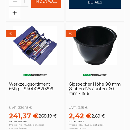
IN DEN WARENKORB
DETAILS
%
%
Werkzeugsortiment
Gipsbecher Höhe 90 mm
66tlg. - S4000820299
Ø oben:125 / unten: 60
mm - 1516
UVP:
339,15 €
UVP:
3,15 €
241,37 €
2,42 €
268,19 €
2,69 €
vorher 268,19 €
vorher 2,69 €
Preise inkl. MwSt., ggf. zzgl.
Preise inkl. MwSt., ggf. zzgl.
Versandkosten
Versandkosten