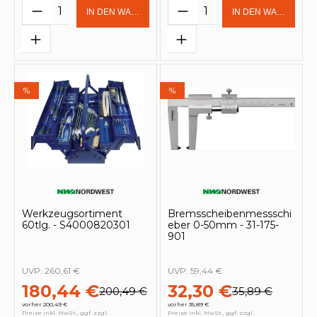
Produkt Anzahl: Gib den gewünschten 
Produkt Anzahl: Gi
IN DEN WARENKORB
IN DEN WARENKOR
%
%
Werkzeugsortiment
Bremsscheibenmessschi
60tlg. - S4000820301
eber 0-50mm - 31-175-
901
UVP:
260,61 €
UVP:
59,44 €
180,44 €
32,30 €
200,49 €
35,89 €
vorher 200,49 €
vorher 35,89 €
Preise inkl. MwSt., ggf. zzgl.
Preise inkl. MwSt., ggf. zzgl.