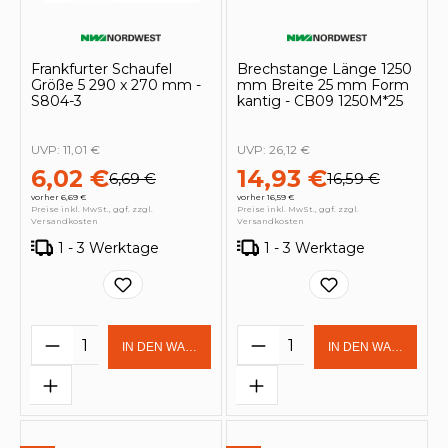
Frankfurter Schaufel
Brechstange Länge 1250
Größe 5 290 x 270 mm -
mm Breite 25 mm Form
S804-3
kantig - CB09 1250M*25
UVP:
11,01 €
UVP:
26,12 €
6,02 €
14,93 €
6,69 €
16,59 €
vorher 6,69 €
vorher 16,59 €
Preise inkl. MwSt., ggf. zzgl.
Preise inkl. MwSt., ggf. zzgl.
Versandkosten
Versandkosten
1 - 3 Werktage
1 - 3 Werktage
Produkt Anzahl: Gib den gewünschten 
Produkt Anzahl: Gi
IN DEN WARENKORB
IN DEN WARENKOR