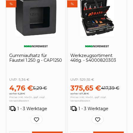
%
%
Gummiaufsatz für
Werkzeugsortiment
Fäustel 1.250 g - CAP1250
46tlg. - S4000820303
UVP:
5,36 €
UVP:
529,55 €
4,76 €
375,65 €
5,29 €
417,39 €
vorher 5,29 €
vorher 417,39 €
Preise inkl. MwSt., ggf. zzgl.
Preise inkl. MwSt., ggf. zzgl.
Versandkosten
Versandkosten
1 - 3 Werktage
1 - 3 Werktage