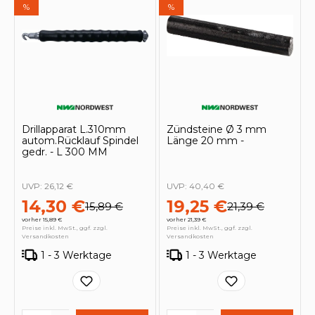
%
%
Drillapparat L.310mm
Zündsteine Ø 3 mm
autom.Rücklauf Spindel
Länge 20 mm -
gedr. - L 300 MM
UVP:
26,12 €
UVP:
40,40 €
14,30 €
19,25 €
15,89 €
21,39 €
vorher 15,89 €
vorher 21,39 €
Preise inkl. MwSt., ggf. zzgl.
Preise inkl. MwSt., ggf. zzgl.
Versandkosten
Versandkosten
1 - 3 Werktage
1 - 3 Werktage