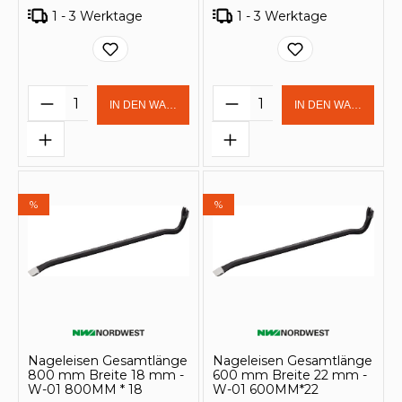
1 - 3 Werktage
1 - 3 Werktage
Produkt Anzahl: Gib den gewünschten 
Produkt Anzahl: Gi
IN DEN WARENKORB
IN DEN WARENKOR
%
%
Nageleisen Gesamtlänge
Nageleisen Gesamtlänge
800 mm Breite 18 mm -
600 mm Breite 22 mm -
W-01 800MM * 18
W-01 600MM*22