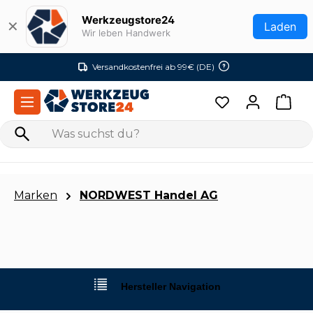
Zum Hauptinhalt springen
Werkzeugstore24
✕
Laden
Wir leben Handwerk
Versandkostenfrei ab 99€ (DE)
Marken
NORDWEST Handel AG
Hersteller Navigation