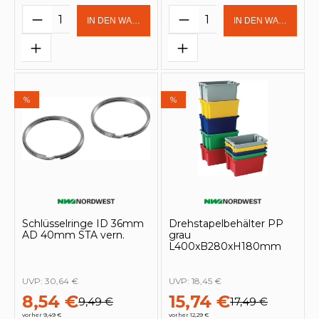
Produkt Anzahl: Gib den gewünschten 
Produkt Anzahl: Gi
IN DEN WARENKORB
IN DEN WARENKOR
%
%
Schlüsselringe ID 36mm
Drehstapelbehälter PP
AD 40mm STA vern.
grau
L400xB280xH180mm
UVP:
30,64 €
UVP:
18,45 €
8,54 €
15,74 €
9,49 €
17,49 €
vorher 9,49 €
vorher 12,29 €