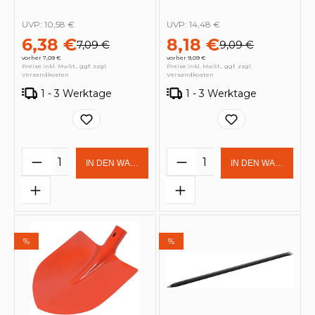
UVP:
10,58 €
UVP:
14,48 €
6,38 €
8,18 €
7,09 €
9,09 €
vorher 7,09 €
vorher 9,09 €
Preise inkl. MwSt., ggf. zzgl.
Preise inkl. MwSt., ggf. zzgl.
Versandkosten
Versandkosten
1 - 3 Werktage
1 - 3 Werktage
Produkt Anzahl: Gib den gewünschten 
Produkt Anzahl: Gi
IN DEN WARENKORB
IN DEN WARENKOR
%
%