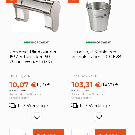
Universal-Blindzylinder
Eimer 9,5 l Stahlblech,
153215 Türdicken 50-
verzinkt silber - 01OK28
76mm vern. - 153215
UVP:
17,14 €
UVP:
249,90 €
10,07 €
103,31 €
11,19 €
114,79 €
vorher 11,29 €
vorher 111,49 €
Preise inkl. MwSt., ggf. zzgl.
Preise inkl. MwSt., ggf. zzgl.
Versandkosten
Versandkosten
1 - 3 Werktage
1 - 3 Werktage
Produkt Anzahl: Gib den gewünschten 
Produkt Anzahl: Gi