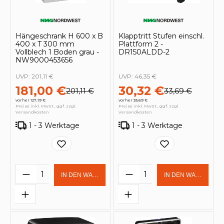
Hängeschrank H 600 x B
Klapptritt Stufen einschl.
400 x T 300 mm
Plattform 2 -
Vollblech 1 Boden grau -
DR150ALDD-2
NW9000453656
UVP:
201,11 €
UVP:
46,35 €
181,00 €
30,32 €
201,11 €
33,69 €
vorher 127,19 €
vorher 33,69 €
Preise inkl. MwSt., ggf. zzgl.
Preise inkl. MwSt., ggf. zzgl.
Versandkosten
Versandkosten
1 - 3 Werktage
1 - 3 Werktage
Produkt Anzahl: Gib den gewünschten 
Produkt Anzahl: Gi
IN DEN WARENKORB
IN DEN WARENKOR