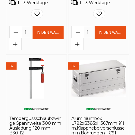
1 - 3 Werktage
1 - 3 Werktage
Produkt Anzahl: Gib den gewünschten 
Produkt Anzahl: Gi
IN DEN WARENKORB
IN DEN WARENKOR
%
%
Tempergussschraubzwin
Aluminiumbox
ge Spannweite 300 mm
L782xB385xH367mm 91l
Ausladung 120 mm -
m.Klapphebelverschlüsse
B30-12
n m.Bohrungen - C91