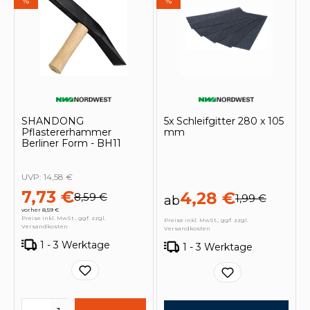
%
%
SHANDONG
5x Schleifgitter 280 x 105
Pflastererhammer
mm
Berliner Form - BH11
UVP:
14,58 €
7,73 €
4,28 €
8,59 €
1,99 €
ab
vorher 8,59 €
Preise inkl. MwSt., ggf. zzgl.
Preise inkl. MwSt., ggf. zzgl.
Versandkosten
Versandkosten
1 - 3 Werktage
1 - 3 Werktage
Produkt Anzahl: Gib den gewünschten 