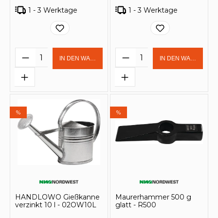
1 - 3 Werktage
1 - 3 Werktage
Produkt Anzahl: Gib den gewünschten 
Produkt Anzahl: Gi
IN DEN WARENKORB
IN DEN WARENKOR
%
%
HANDLOWO Gießkanne
Maurerhammer 500 g
verzinkt 10 l - 02OW10L
glatt - R500