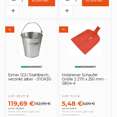
IN DEN WARENKORB
IN DEN WARENKOR
%
%
Eimer 12,5 l Stahlblech,
Holsteiner Schaufel
verzinkt silber - 01OK30
Größe 2 270 x 250 mm -
S804-4
UVP:
299,17 €
UVP:
11,01 €
119,69 €
5,48 €
132,99 €
6,09 €
vorher 132,99 €
vorher 6,09 €
Preise inkl. MwSt., ggf. zzgl.
Preise inkl. MwSt., ggf. zzgl.
Versandkosten
Versandkosten