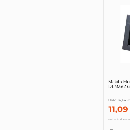
Makita Mu
DLM382 un
UVP:
14,64 €
11,09
Preise inkl. MwSt