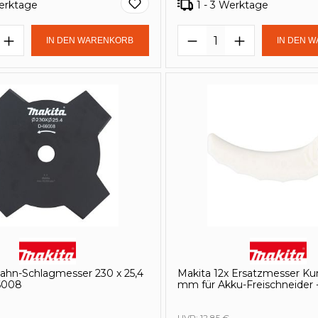
Werktage
1 - 3 Werktage
t Anzahl: Gib den gewünschten Wert e
Produkt Anzahl: 
IN DEN WARENKORB
IN DEN 
ahn-Schlagmesser 230 x 25,4
Makita 12x Ersatzmesser Kun
6008
mm für Akku-Freischneider 
UVP:
12,85 €