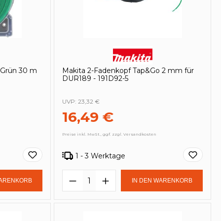
 Grün 30 m
Makita 2-Fadenkopf Tap&Go 2 mm für
DUR189 - 191D92-5
UVP:
23,32 €
16,49 €
Preise inkl. MwSt., ggf. zzgl. Versandkosten
1 - 3 Werktage
in oder benutze die Schaltflächen um
Gib den gewünschten Wert ein oder be
Produkt Anzahl: Gib den ge
WARENKORB
IN DEN WARENKORB