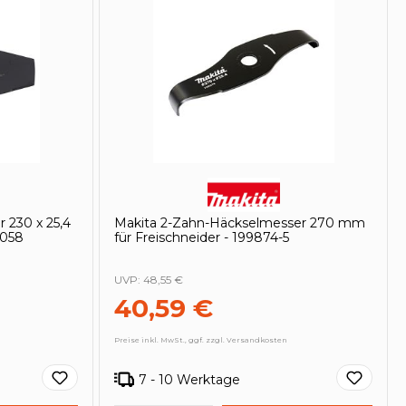
 230 x 25,4
Makita 2-Zahn-Häckselmesser 270 mm
6058
für Freischneider - 199874-5
UVP:
48,55 €
40,59 €
Preise inkl. MwSt., ggf. zzgl. Versandkosten
7 - 10 Werktage