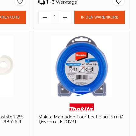
1 - 3 Werktage
in oder benutze die Schaltflächen um
Gib den gewünschten Wert ein oder be
Produkt Anzahl: Gib den ge
WARENKORB
IN DEN WARENKORB
ststoff 255
Makita Mähfaden Four-Leaf Blau 15 m Ø
- 198426-9
1,65 mm - E-01731