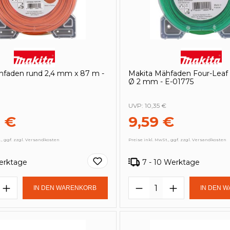
hfaden rund 2,4 mm x 87 m -
Makita Mähfaden Four-Leaf
Ø 2 mm - E-01775
UVP:
10,35 €
9 €
9,59 €
., ggf. zzgl. Versandkosten
Preise inkl. MwSt., ggf. zzgl. Versandkosten
Werktage
7 - 10 Werktage
t Anzahl: Gib den gewünschten Wert e
Produkt Anzahl: 
IN DEN WARENKORB
IN DEN 