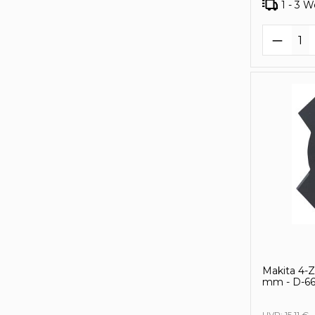
1 - 3 
Produk
Makita 4-Z
mm - D-6
UVP:
15,11 €