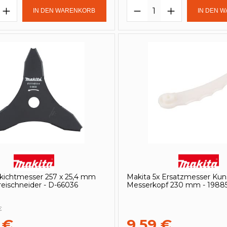
t Anzahl: Gib den gewünschten Wert e
Produkt Anzahl: 
IN DEN WARENKORB
IN DEN 
ckichtmesser 257 x 25,4 mm
Makita 5x Ersatzmesser Kuns
reischneider - D-66036
Messerkopf 230 mm - 19885
€
 €
9,59 €