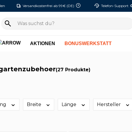
len
Versandkostenfrei ab 99€ (DE)
Telefon-Support:
AKTIONEN
BONUSWERKSTATT
 gartenzubehoer
(27 Produkte)
ung
Breite
Länge
Hersteller