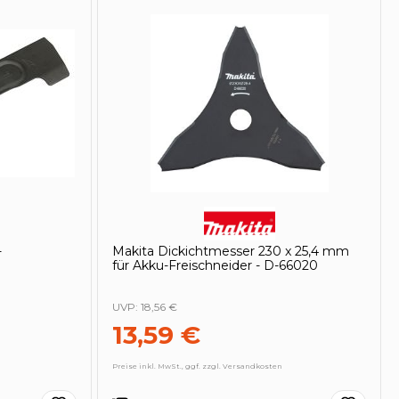
-
Makita Dickichtmesser 230 x 25,4 mm
für Akku-Freischneider - D-66020
UVP:
18,56 €
13,59 €
Preise inkl. MwSt., ggf. zzgl. Versandkosten