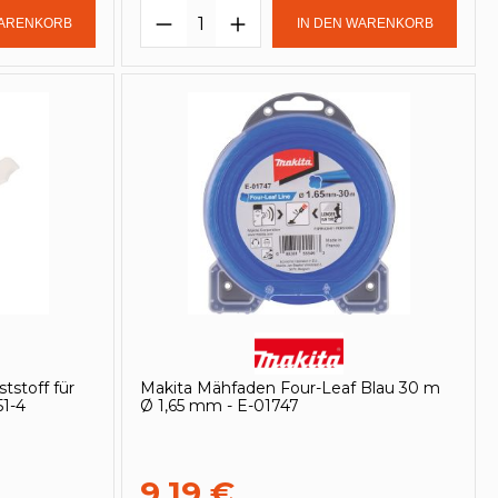
in oder benutze die Schaltflächen um
Gib den gewünschten Wert ein oder be
Produkt Anzahl: Gib den ge
WARENKORB
IN DEN WARENKORB
tstoff für
Makita Mähfaden Four-Leaf Blau 30 m
1-4
Ø 1,65 mm - E-01747
9,19 €