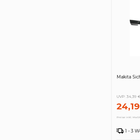
Makita Sic
UVP:
34,39 
24,19
Preise inkl. MwSt
1 - 3 