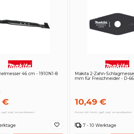
helmesser 46 cm - 1910N1-8
Makita 2-Zahn-Schlagmesser
mm für Freischneider - D-6
€
 €
10,49 €
., ggf. zzgl. Versandkosten
Preise inkl. MwSt., ggf. zzgl. Versandkosten
Werktage
7 - 10 Werktage