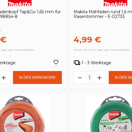
Fadenkopf Tap&Go 1,65 mm für
Makita Mähfaden rund 1,6 m
198854-8
Rasentrimmer - E-02733
€
 €
4,99 €
., ggf. zzgl. Versandkosten
Preise inkl. MwSt., ggf. zzgl. Versandkosten
Werktage
1 - 3 Werktage
t Anzahl: Gib den gewünschten Wert e
Produkt Anzahl: 
IN DEN WARENKORB
IN DEN 