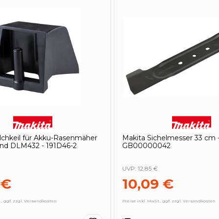
lchkeil für Akku-Rasenmäher
Makita Sichelmesser 33 cm 
d DLM432 - 191D46-2
GB00000042
UVP:
12,85 €
 €
10,09 €
., ggf. zzgl. Versandkosten
Preise inkl. MwSt., ggf. zzgl. Versandkosten