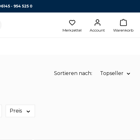
06145 - 954 525 0
Merkzettel
Account
Warenkorb
Sortieren nach:
Topseller
Name A-Z
Name Z-A
Preis
Preis aufsteigend
Topseller
Preis absteigend