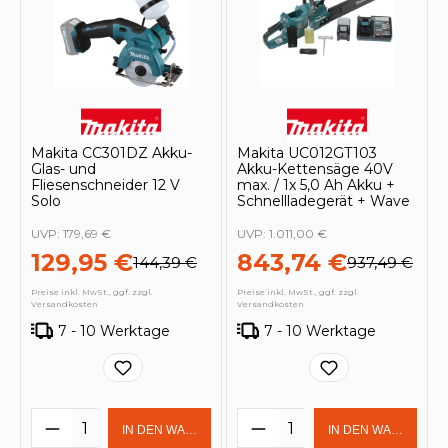
Makita CC301DZ Akku-
Makita UC012GT103
Glas- und
Akku-Kettensäge 40V
Fliesenschneider 12 V
max. / 1x 5,0 Ah Akku +
Solo
Schnellladegerät + Wave
UVP:
179,69 €
UVP:
1.011,00 €
129,95 €
843,74 €
144,39 €
937,49 €
Preise inkl. MwSt., ggf. zzgl.
Preise inkl. MwSt., ggf. zzgl.
Versandkosten
Versandkosten
7 - 10 Werktage
7 - 10 Werktage
Produkt Anzahl: Gib den gewünschten 
Produkt Anzahl: Gi
IN DEN WARENKORB
IN DEN WARENKOR