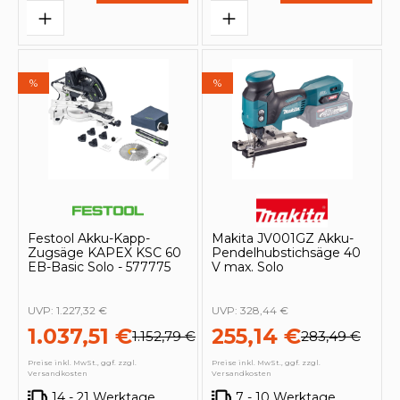
%
%
Festool Akku-Kapp-
Makita JV001GZ Akku-
Zugsäge KAPEX KSC 60
Pendelhubstichsäge 40
EB-Basic Solo - 577775
V max. Solo
UVP:
1.227,32 €
UVP:
328,44 €
1.037,51 €
255,14 €
1.152,79 €
283,49 €
Preise inkl. MwSt., ggf. zzgl.
Preise inkl. MwSt., ggf. zzgl.
Versandkosten
Versandkosten
14 - 21 Werktage
7 - 10 Werktage