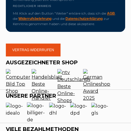
RECHTLICHER HINWEIS
Mit Klick auf den Button "Weiter" erkläre ich, dass ich die
,
AGB
die
und die
zur
Widerrufsbelehrung
Datenschutzerklärung
Kenntnis genommen haben und diese akzeptiere.
VERTRAG WIDERRUFEN
AUSGEZEICHNETER SHOP
UNSERE PARTNER
VIELE BEZAHLMETHODEN