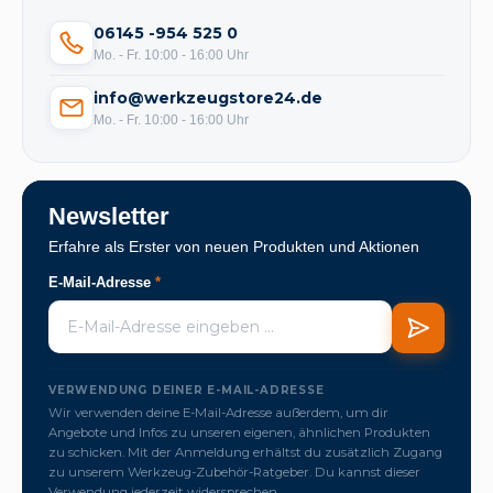
06145 -954 525 0
Mo. - Fr. 10:00 - 16:00 Uhr
info@werkzeugstore24.de
Mo. - Fr. 10:00 - 16:00 Uhr
Newsletter
Erfahre als Erster von neuen Produkten und Aktionen
E-Mail-Adresse
*
VERWENDUNG DEINER E-MAIL-ADRESSE
Wir verwenden deine E-Mail-Adresse außerdem, um dir
Angebote und Infos zu unseren eigenen, ähnlichen Produkten
zu schicken. Mit der Anmeldung erhältst du zusätzlich Zugang
zu unserem Werkzeug-Zubehör-Ratgeber. Du kannst dieser
Verwendung jederzeit widersprechen.