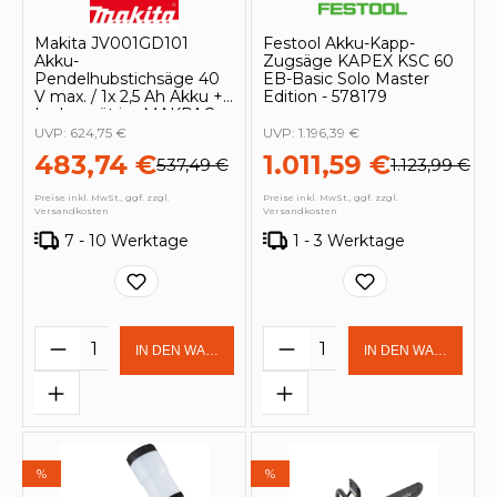
Makita JV001GD101
Festool Akku-Kapp-
Akku-
Zugsäge KAPEX KSC 60
Pendelhubstichsäge 40
EB-Basic Solo Master
V max. / 1x 2,5 Ah Akku +
Edition - 578179
Ladegerät im MAKPAC
UVP:
624,75 €
UVP:
1.196,39 €
483,74 €
1.011,59 €
537,49 €
1.123,99 €
Preise inkl. MwSt., ggf. zzgl.
Preise inkl. MwSt., ggf. zzgl.
Versandkosten
Versandkosten
7 - 10 Werktage
1 - 3 Werktage
Produkt Anzahl: Gib den gewünschten 
Produkt Anzahl: Gi
IN DEN WARENKORB
IN DEN WARENKOR
%
%