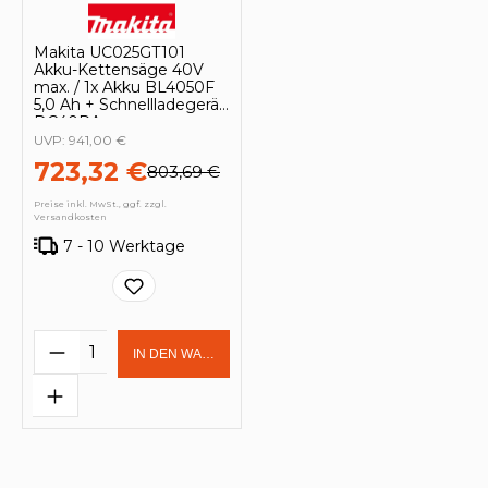
Makita UC025GT101
Akku-Kettensäge 40V
max. / 1x Akku BL4050F
5,0 Ah + Schnellladegerät
DC40RA
UVP:
941,00 €
723,32 €
803,69 €
Preise inkl. MwSt., ggf. zzgl.
Versandkosten
7 - 10 Werktage
Produkt Anzahl: Gib den gewünschten 
IN DEN WARENKORB