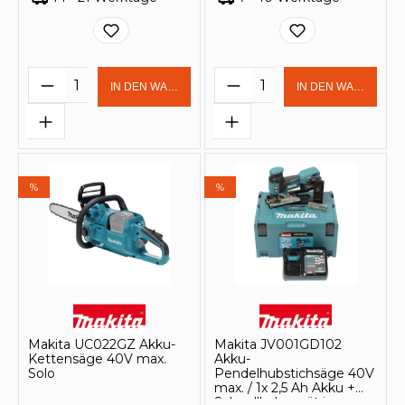
Produkt Anzahl: Gib den gewünschten 
Produkt Anzahl: Gi
IN DEN WARENKORB
IN DEN WARENKOR
%
%
Makita UC022GZ Akku-
Makita JV001GD102
Kettensäge 40V max.
Akku-
Solo
Pendelhubstichsäge 40V
max. / 1x 2,5 Ah Akku +
Schnellladegerät im