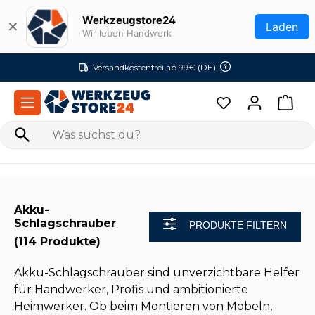
Zum Hauptinhalt springen
Werkzeugstore24
✕
Laden
Wir leben Handwerk
Versandkostenfrei ab 99€ (DE)
Akku-
Schlagschrauber
PRODUKTE FILTERN
(114 Produkte)
Akku-Schlagschrauber sind unverzichtbare Helfer
für Handwerker, Profis und ambitionierte
Heimwerker. Ob beim Montieren von Möbeln,