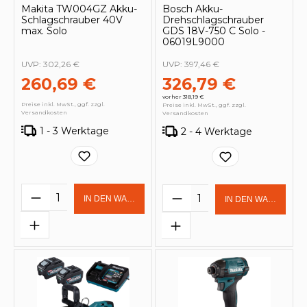
Makita TW004GZ Akku-
Bosch Akku-
Schlagschrauber 40V
Drehschlagschrauber
max. Solo
GDS 18V-750 C Solo -
06019L9000
UVP:
302,26 €
UVP:
397,46 €
260,69 €
326,79 €
vorher 318,19 €
Preise inkl. MwSt., ggf. zzgl.
Preise inkl. MwSt., ggf. zzgl.
Versandkosten
Versandkosten
1 - 3 Werktage
2 - 4 Werktage
Produkt Anzahl: Gib den gewünschten 
Produkt Anzahl: Gi
IN DEN WARENKORB
IN DEN WARENKOR