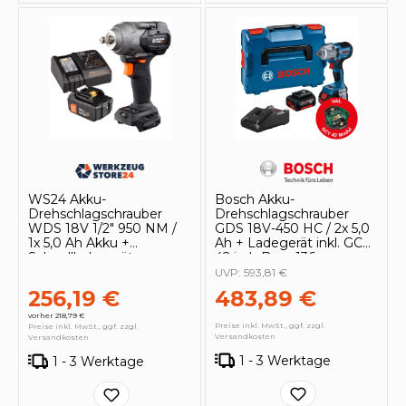
WS24 Akku-
Bosch Akku-
Drehschlagschrauber
Drehschlagschrauber
WDS 18V 1/2" 950 NM /
GDS 18V-450 HC / 2x 5,0
1x 5,0 Ah Akku +
Ah + Ladegerät inkl. GCY
Schnellladegerät
42 in L-Boxx 136
UVP:
593,81 €
256,19 €
483,89 €
vorher 218,79 €
Preise inkl. MwSt., ggf. zzgl.
Preise inkl. MwSt., ggf. zzgl.
Versandkosten
Versandkosten
1 - 3 Werktage
1 - 3 Werktage