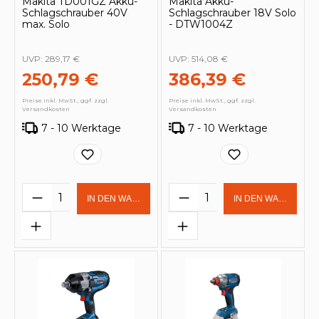
Makita TD001GZ Akku-
Makita Akku-
Schlagschrauber 40V
Schlagschrauber 18V Solo
max. Solo
- DTW1004Z
UVP:
289,17 €
UVP:
514,08 €
250,79 €
386,39 €
Preise inkl. MwSt., ggf. zzgl.
Preise inkl. MwSt., ggf. zzgl.
Versandkosten
Versandkosten
7 - 10 Werktage
7 - 10 Werktage
Produkt Anzahl: Gib den gewünschten 
Produkt Anzahl: Gi
IN DEN WARENKORB
IN DEN WARENKOR