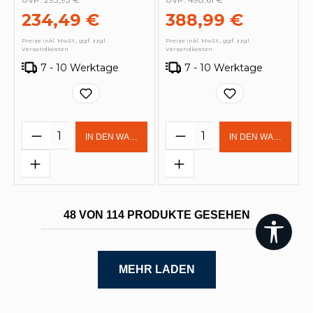
234,49 €
388,99 €
Preise inkl. MwSt., ggf. zzgl.
Preise inkl. MwSt., ggf. zzgl.
Versandkosten
Versandkosten
7 - 10 Werktage
7 - 10 Werktage
Produkt Anzahl: Gib den gewünschten 
Produkt Anzahl: Gi
IN DEN WARENKORB
IN DEN WARENKOR
48 VON 114 PRODUKTE GESEHEN
Werk
MEHR LADEN