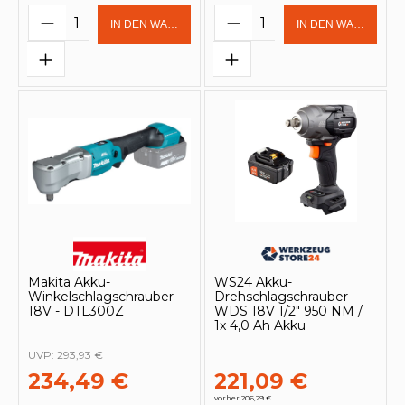
Produkt Anzahl: Gib den gewünschten 
Produkt Anzahl: Gi
IN DEN WARENKORB
IN DEN WARENKOR
Makita Akku-
WS24 Akku-
Winkelschlagschrauber
Drehschlagschrauber
18V - DTL300Z
WDS 18V 1/2" 950 NM /
1x 4,0 Ah Akku
UVP:
293,93 €
234,49 €
221,09 €
vorher 206,29 €