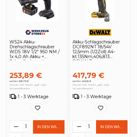
WS24 Akku-
Akku-Schlagschrauber
Drehschlagschrauber
DCF892NT 18/54V
WDS 18V 1/2" 950 NM /
12,5mm (1/2Zoll) A4-
1x 4,0 Ah Akku +
kt.135Nm,406,813
Schnellladegerät
DEWALT
253,89 €
417,79 €
vorher 205,79 €
vorher 410,55 €
Preise inkl. MwSt., ggf. zzgl.
Preise inkl. MwSt., ggf. zzgl.
Versandkosten
Versandkosten
1 - 3 Werktage
1 - 3 Werktage
Produkt Anzahl: Gib den gewünschten 
Produkt Anzahl: Gi
IN DEN WARENKORB
IN DEN WARENKOR