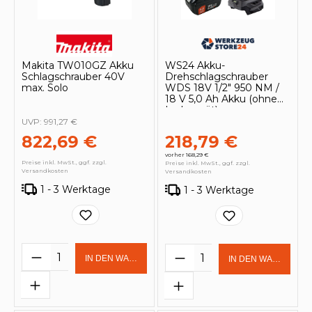
Makita TW010GZ Akku
WS24 Akku-
Schlagschrauber 40V
Drehschlagschrauber
max. Solo
WDS 18V 1/2" 950 NM /
18 V 5,0 Ah Akku (ohne
Ladegerät)
UVP:
991,27 €
822,69 €
218,79 €
vorher 168,29 €
Preise inkl. MwSt., ggf. zzgl.
Preise inkl. MwSt., ggf. zzgl.
Versandkosten
Versandkosten
1 - 3 Werktage
1 - 3 Werktage
Produkt Anzahl: Gib den gewünschten 
Produkt Anzahl: Gi
IN DEN WARENKORB
IN DEN WARENKOR