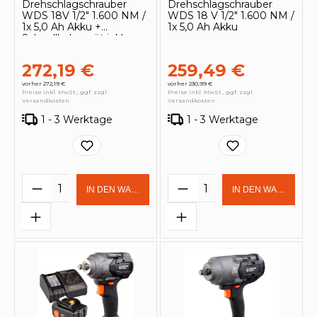
Drehschlagschrauber
Drehschlagschrauber
WDS 18V 1/2" 1.600 NM /
WDS 18 V 1/2" 1.600 NM /
1x 5,0 Ah Akku +
1x 5,0 Ah Akku
Schnellladegerät inkl.
Steckschlüsseleinsätze
272,19 €
259,49 €
vorher 272,19 €
vorher 230,99 €
Preise inkl. MwSt., ggf. zzgl.
Preise inkl. MwSt., ggf. zzgl.
Versandkosten
Versandkosten
1 - 3 Werktage
1 - 3 Werktage
Produkt Anzahl: Gib den gewünschten 
Produkt Anzahl: Gi
IN DEN WARENKORB
IN DEN WARENKOR