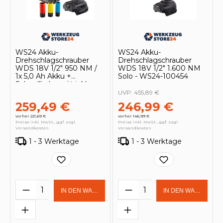
WS24 Akku-
WS24 Akku-
Drehschlagschrauber
Drehschlagschrauber
WDS 18V 1/2" 950 NM /
WDS 18V 1/2" 1.600 NM
1x 5,0 Ah Akku +
Solo - WS24-100454
Schnellladegerät inkl.
Steckschlüsseleinsätze
UVP:
455,89 €
259,49 €
246,99 €
vorher 221,69 €
vorher 146,99 €
Preise inkl. MwSt., ggf. zzgl.
Preise inkl. MwSt., ggf. zzgl.
Versandkosten
Versandkosten
1 - 3 Werktage
1 - 3 Werktage
Produkt Anzahl: Gib den gewünschten 
Produkt Anzahl: Gi
IN DEN WARENKORB
IN DEN WARENKOR