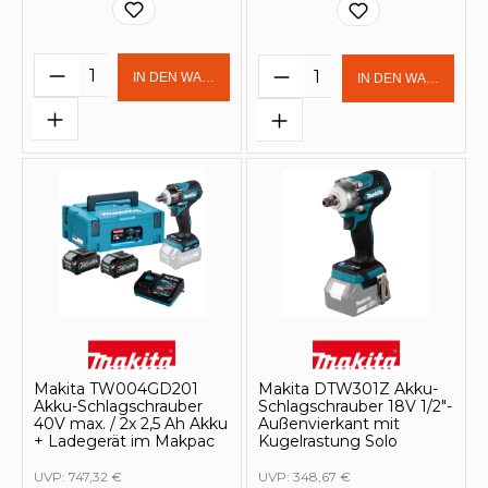
Produkt Anzahl: Gib den gewünschten 
Produkt Anzahl: Gi
IN DEN WARENKORB
IN DEN WARENKOR
Makita TW004GD201
Makita DTW301Z Akku-
Akku-Schlagschrauber
Schlagschrauber 18V 1/2"-
40V max. / 2x 2,5 Ah Akku
Außenvierkant mit
+ Ladegerät im Makpac
Kugelrastung Solo
UVP:
747,32 €
UVP:
348,67 €