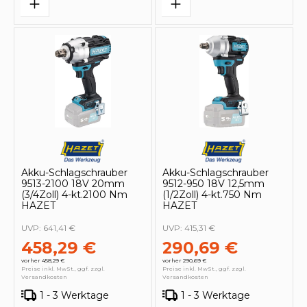
Akku-Schlagschrauber
Akku-Schlagschrauber
9513-2100 18V 20mm
9512-950 18V 12,5mm
(3/4Zoll) 4-kt.2100 Nm
(1/2Zoll) 4-kt.750 Nm
HAZET
HAZET
UVP:
641,41 €
UVP:
415,31 €
458,29 €
290,69 €
vorher 458,29 €
vorher 290,69 €
Preise inkl. MwSt., ggf. zzgl.
Preise inkl. MwSt., ggf. zzgl.
Versandkosten
Versandkosten
1 - 3 Werktage
1 - 3 Werktage