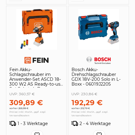
Fein Akku-
Bosch Akku-
Schlagschrauber im
Drehschlagschrauber
Anwender-Set ASCD 18-
GDX 18V-200 Solo in L-
300 W2 AS Ready-to-use
Boxx - 06019J2205
Set Solo in L-Boxx -
71151063000
UVP:
360,57 €
UVP:
230,86 €
309,89 €
192,29 €
vorher 259,99 €
vorher 213,79 €
Preise inkl. MwSt., ggf. zzgl.
Preise inkl. MwSt., ggf. zzgl.
Versandkosten
Versandkosten
1 - 3 Werktage
2 - 4 Werktage