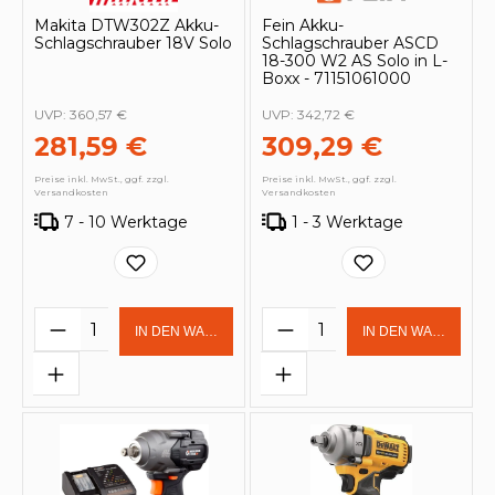
Makita DTW302Z Akku-
Fein Akku-
Schlagschrauber 18V Solo
Schlagschrauber ASCD
18-300 W2 AS Solo in L-
Boxx - 71151061000
UVP:
360,57 €
UVP:
342,72 €
281,59 €
309,29 €
Preise inkl. MwSt., ggf. zzgl.
Preise inkl. MwSt., ggf. zzgl.
Versandkosten
Versandkosten
7 - 10 Werktage
1 - 3 Werktage
Produkt Anzahl: Gib den gewünschten 
Produkt Anzahl: Gi
IN DEN WARENKORB
IN DEN WARENKOR