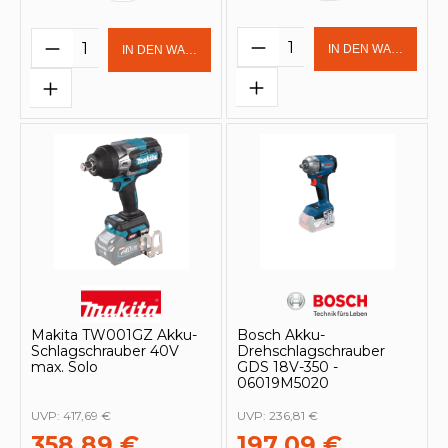
Produkt Anzahl: Gi
Produkt Anzahl: Gib den gewünschten 
IN DEN WARENKOR
IN DEN WARENKORB
Makita TW001GZ Akku-
Bosch Akku-
Schlagschrauber 40V
Drehschlagschrauber
max. Solo
GDS 18V-350 -
06019M5020
UVP:
417,69 €
UVP:
236,81 €
358,89 €
197,09 €