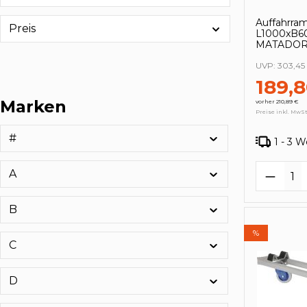
Auffahrra
Preis
L1000xB
MATADO
UVP:
303,45
189,
Marken
vorher 210,89 €
Preise inkl. MwSt
#
1 - 3 
Produk
A
B
%
C
D