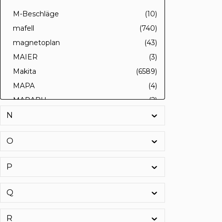
M-Beschläge
(10)
mafell
(740)
magnetoplan
(43)
MAIER
(3)
Makita
(6589)
MAPA
(4)
MARABU
(2)
MARSTON
(12)
N
Marston-Domsel
(1)
O
martor
(44)
MAS
(44)
P
Matador
(4)
mato
(16)
Q
Maul
(30)
mauser
(21)
R