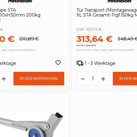
mpe STA
Tür Transport-/Montagewag
600xH30mm 200kg
XL STA Gesamt-Trgf.150k
R
 €
UVP:
505,75 €
80 €
313,64 €
210,89 €
348,49 
vorher 348,49 €
., ggf. zzgl. Versandkosten
Preise inkl. MwSt., ggf. zzgl. Versandkosten
Werktage
1 - 3 Werktage
t Anzahl: Gib den gewünschten Wert e
Produkt Anzahl: 
IN DEN WARENKORB
IN DEN 