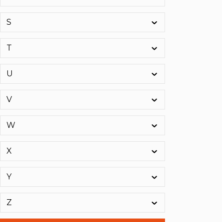
max4car
(13)
S
Maxion
(6)
MCC
(1)
T
Meindl
(31)
MEMO
(1)
U
MENZER
(12)
Mesto
(31)
V
META
(6)
Metabo
(277)
W
metallkraft
(6)
X
MEY
(15)
Mey Chair Systems GmbH
(2)
Y
MEYER
(2)
MILLER BY HONEYWELL
(8)
Z
MINDRAY
(1)