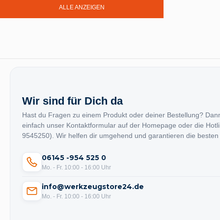
Mirka
(44)
ALLE ANZEIGEN
Moldex
(47)
Möller
(1)
MTH
(4)
müba
(15)
MÜLLER
(1)
MULTITUBO
(58)
Wir sind für Dich da
MYXAL
(1)
Hast du Fragen zu einem Produkt oder deiner Bestellung? Dan
einfach unser Kontaktformular auf der Homepage oder die Hotl
9545250). Wir helfen dir umgehend und garantieren die besten
06145 -954 525 0
Mo. - Fr. 10:00 - 16:00 Uhr
info@werkzeugstore24.de
Mo. - Fr. 10:00 - 16:00 Uhr