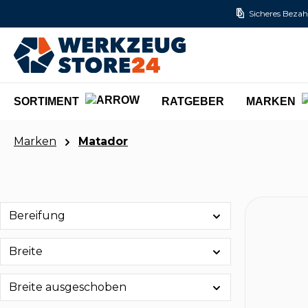
Sicheres Bezah
m Hauptinhalt springen
Zur Suche springen
Zur Hauptnavigation springen
SORTIMENT
RATGEBER
MARKEN
Marken
Matador
Bereifung
Breite
Breite ausgeschoben