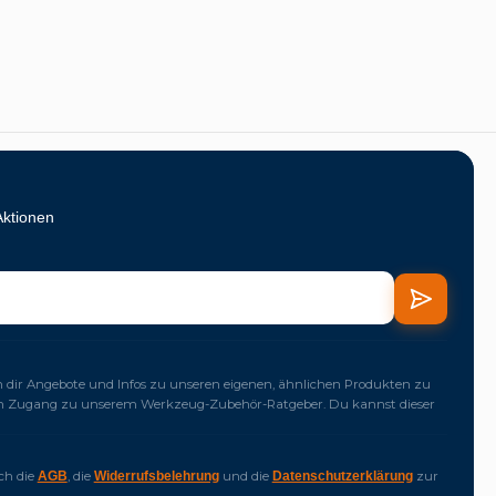
Aktionen
dir Angebote und Infos zu unseren eigenen, ähnlichen Produkten zu
ich Zugang zu unserem Werkzeug-Zubehör-Ratgeber. Du kannst dieser
ich die
, die
und die
zur
AGB
Widerrufsbelehrung
Datenschutzerklärung