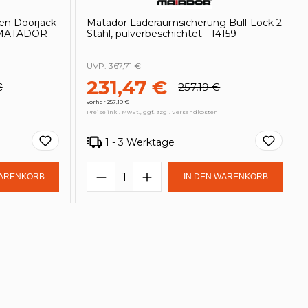
en Doorjack
Matador Laderaumsicherung Bull-Lock 2
g MATADOR
Stahl, pulverbeschichtet - 14159
UVP:
367,71 €
231,47 €
€
257,19 €
vorher 257,19 €
Preise inkl. MwSt., ggf. zzgl. Versandkosten
1 - 3 Werktage
in oder benutze die Schaltflächen um
Gib den gewünschten Wert ein oder be
Produkt Anzahl: Gib den ge
WARENKORB
IN DEN WARENKORB