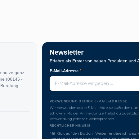
Newsletter
Erfahre als Erster von neuen Produkten und 
E-Mail-Adresse
*
n nutze ganz
ine (06145 -
 Beratung.
VERWENDUNG DEINER E-MAIL-ADRESSE
Wir verwenden deine E-Mail-Adresse außerdem, um 
schicken. Mit der Anmeldung erhältst du zusätzl
Verwendung jederzeit widersprechen.
RECHTLICHER HINWEIS
Mit Klick auf den Button "Weiter" erkläre ich, dass 