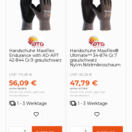
Handschuhe MaxiFlex
Handschuhe MaxiFlex®
Endurance with AD-APT
Ultimate™ 34-874 Gr.7
42-844 Gr.9 grau/schwarz
grau/schwarz
Nyl.m.Nitrilmikroschaum
UVP:
70,69 €
UVP:
59,26 €
56,09 €
47,79 €
vorher 56,09 €
vorher 47,79 €
Preise inkl. MwSt., ggf. zzgl.
Preise inkl. MwSt., ggf. zzgl.
Versandkosten
Versandkosten
1 - 3 Werktage
1 - 3 Werktage
Produkt Anzahl: Gib den gewünschten 
Produkt Anzahl: Gi