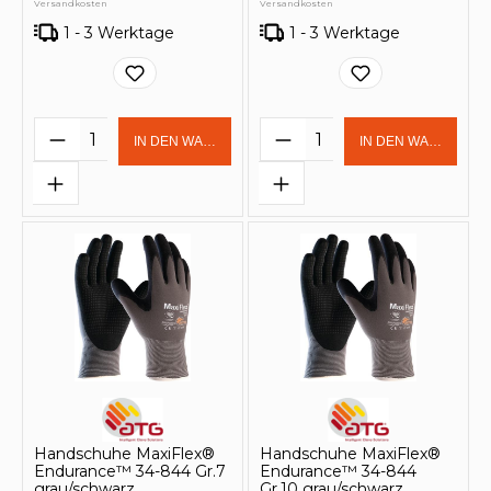
Versandkosten
Versandkosten
1 - 3 Werktage
1 - 3 Werktage
Produkt Anzahl: Gib den gewünschten 
Produkt Anzahl: Gi
IN DEN WARENKORB
IN DEN WARENKOR
Handschuhe MaxiFlex®
Handschuhe MaxiFlex®
Endurance™ 34-844 Gr.7
Endurance™ 34-844
grau/schwarz
Gr.10 grau/schwarz