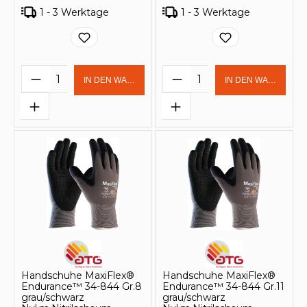
1 - 3 Werktage
1 - 3 Werktage
Produkt Anzahl: Gib den gewünschten 
Produkt Anzahl: Gi
IN DEN WARENKORB
IN DEN WARENKOR
Handschuhe MaxiFlex®
Handschuhe MaxiFlex®
Endurance™ 34-844 Gr.8
Endurance™ 34-844 Gr.11
grau/schwarz
grau/schwarz