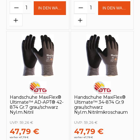
Produkt Anzahl: Gib den gewünschten 
Produkt Anzahl: Gi
IN DEN WARENKORB
IN DEN WARENKOR
Handschuhe MaxiFlex®
Handschuhe MaxiFlex®
Ultimate™ AD-APT® 42-
Ultimate™ 34-874 Gr.9
874 Gr.7 grau/schwarz
grau/schwarz
Nyl.m.Nitril
Nyl.m.Nitrilmikroschaum
UVP:
59,26 €
UVP:
59,26 €
47,79 €
47,79 €
vorher 47,79 €
vorher 47,79 €