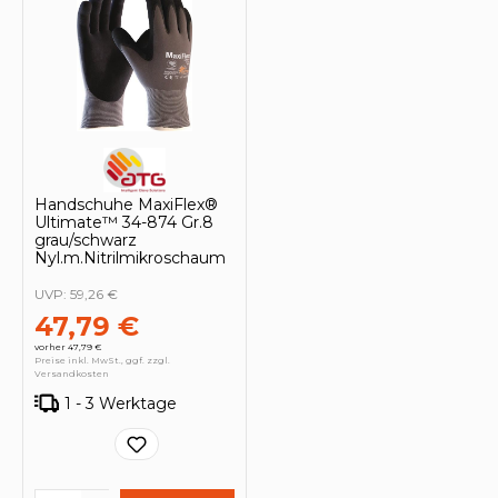
Handschuhe MaxiFlex®
Ultimate™ 34-874 Gr.8
grau/schwarz
Nyl.m.Nitrilmikroschaum
UVP:
59,26 €
47,79 €
vorher 47,79 €
Preise inkl. MwSt., ggf. zzgl.
Versandkosten
1 - 3 Werktage