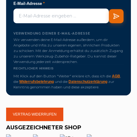
E-Mail-Adresse
*
VERWENDUNG DEINER E-MAIL-ADRESSE
Wir verwenden deine E-Mail-Adresse außerdem, um dir
Angebote und Infos zu unseren eigenen, ähnlichen Produkten
zu schicken. Mit der Anmeldung erhältst du zusätzlich Zugang
zu unserem Werkzeug-Zubehör-Ratgeber. Du kannst dieser
Verwendung jederzeit widersprechen.
RECHTLICHER HINWEIS
Mit Klick auf den Button "Weiter" erkläre ich, dass ich die
,
AGB
die
und die
zur
Widerrufsbelehrung
Datenschutzerklärung
Kenntnis genommen haben und diese akzeptiere.
VERTRAG WIDERRUFEN
AUSGEZEICHNETER SHOP