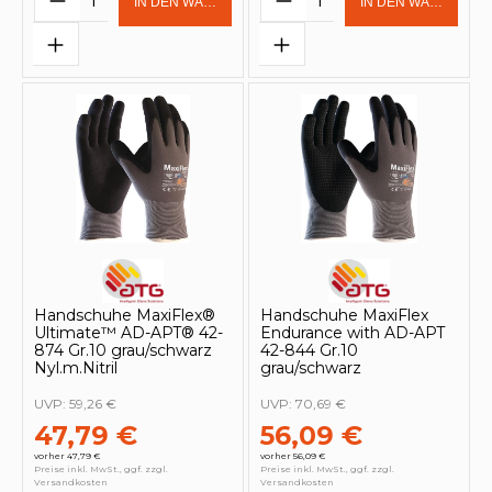
IN DEN WARENKORB
IN DEN WARENKOR
Handschuhe MaxiFlex®
Handschuhe MaxiFlex
Ultimate™ AD-APT® 42-
Endurance with AD-APT
874 Gr.10 grau/schwarz
42-844 Gr.10
Nyl.m.Nitril
grau/schwarz
UVP:
59,26 €
UVP:
70,69 €
47,79 €
56,09 €
vorher 47,79 €
vorher 56,09 €
Preise inkl. MwSt., ggf. zzgl.
Preise inkl. MwSt., ggf. zzgl.
Versandkosten
Versandkosten