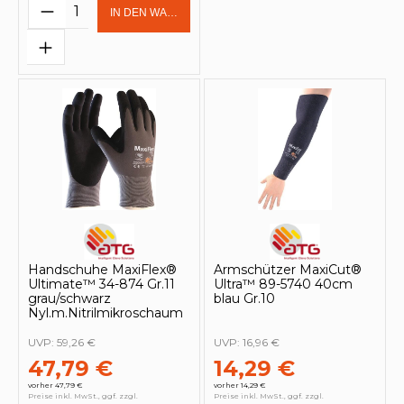
Produkt Anzahl: Gib den gewünschten 
IN DEN WARENKORB
Handschuhe MaxiFlex®
Armschützer MaxiCut®
Ultimate™ 34-874 Gr.11
Ultra™ 89-5740 40cm
grau/schwarz
blau Gr.10
Nyl.m.Nitrilmikroschaum
UVP:
59,26 €
UVP:
16,96 €
47,79 €
14,29 €
vorher 47,79 €
vorher 14,29 €
Preise inkl. MwSt., ggf. zzgl.
Preise inkl. MwSt., ggf. zzgl.