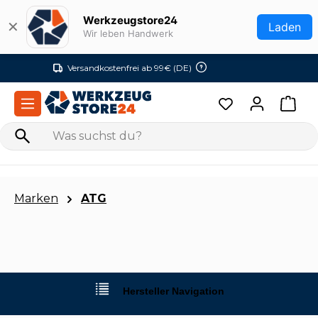
Zum Hauptinhalt springen
Werkzeugstore24
✕
Laden
Wir leben Handwerk
Versandkostenfrei ab 99€ (DE)
Marken
ATG
Hersteller Navigation