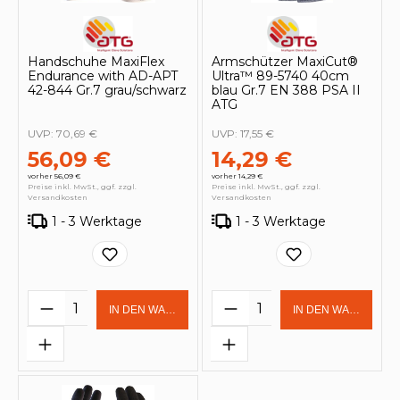
Handschuhe MaxiFlex
Armschützer MaxiCut®
Endurance with AD-APT
Ultra™ 89-5740 40cm
42-844 Gr.7 grau/schwarz
blau Gr.7 EN 388 PSA II
ATG
UVP:
70,69 €
UVP:
17,55 €
56,09 €
14,29 €
vorher 56,09 €
vorher 14,29 €
Preise inkl. MwSt., ggf. zzgl.
Preise inkl. MwSt., ggf. zzgl.
Versandkosten
Versandkosten
1 - 3 Werktage
1 - 3 Werktage
Produkt Anzahl: Gib den gewünschten 
Produkt Anzahl: Gi
IN DEN WARENKORB
IN DEN WARENKOR