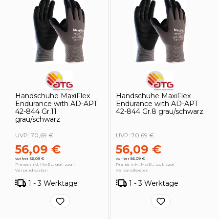
Handschuhe MaxiFlex
Handschuhe MaxiFlex
Endurance with AD-APT
Endurance with AD-APT
42-844 Gr.11
42-844 Gr.8 grau/schwarz
grau/schwarz
UVP:
70,69 €
UVP:
70,69 €
56,09 €
56,09 €
vorher 56,09 €
vorher 56,09 €
Preise inkl. MwSt., ggf. zzgl.
Preise inkl. MwSt., ggf. zzgl.
Versandkosten
Versandkosten
1 - 3 Werktage
1 - 3 Werktage