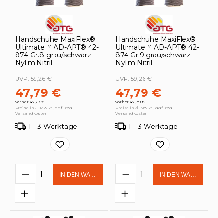
Handschuhe MaxiFlex®
Handschuhe MaxiFlex®
Ultimate™ AD-APT® 42-
Ultimate™ AD-APT® 42-
874 Gr.8 grau/schwarz
874 Gr.9 grau/schwarz
Nyl.m.Nitril
Nyl.m.Nitril
UVP:
59,26 €
UVP:
59,26 €
47,79 €
47,79 €
vorher 47,79 €
vorher 47,79 €
Preise inkl. MwSt., ggf. zzgl.
Preise inkl. MwSt., ggf. zzgl.
Versandkosten
Versandkosten
1 - 3 Werktage
1 - 3 Werktage
Produkt Anzahl: Gib den gewünschten 
Produkt Anzahl: Gi
IN DEN WARENKORB
IN DEN WARENKOR