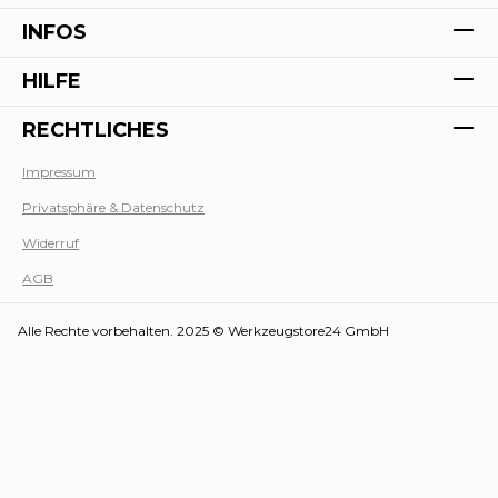
INFOS
HILFE
RECHTLICHES
Impressum
Privatsphäre & Datenschutz
Werk
Widerruf
AGB
Alle Rechte vorbehalten. 2025 © Werkzeugstore24 GmbH