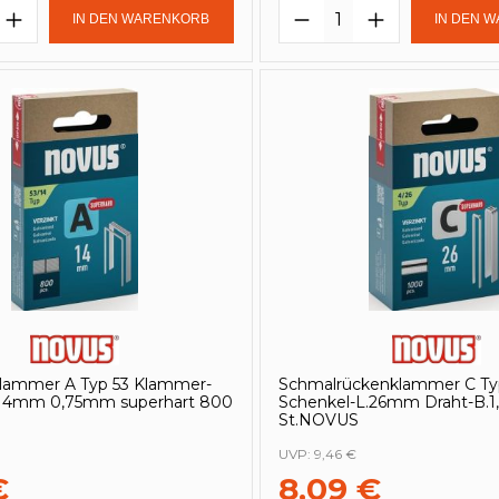
t Anzahl: Gib den gewünschten Wert e
Produkt Anzahl: 
IN DEN WARENKORB
IN DEN 
klammer A Typ 53 Klammer-
Schmalrückenklammer C T
 14mm 0,75mm superhart 800
Schenkel-L.26mm Draht-B.
St.NOVUS
UVP:
9,46 €
€
8,09 €