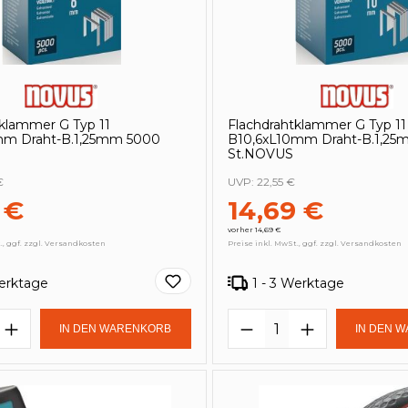
tklammer G Typ 11
Flachdrahtklammer G Typ 11
mm Draht-B.1,25mm 5000
B10,6xL10mm Draht-B.1,25
St.NOVUS
€
UVP:
22,55 €
 €
14,69 €
vorher 14,69 €
., ggf. zzgl. Versandkosten
Preise inkl. MwSt., ggf. zzgl. Versandkosten
Werktage
1 - 3 Werktage
t Anzahl: Gib den gewünschten Wert e
Produkt Anzahl: 
IN DEN WARENKORB
IN DEN 