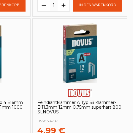
in oder benutze die Schaltflächen um
Gib den gewünschten Wert ein oder be
Produkt Anzahl: Gib den ge
WARENKORB
IN DEN WARENKORB
yp 4 B.6mm
Feindrahtklammer A Typ 53 Klammer-
1,1mm 1000
B.11,3mm 12mm 0,75mm superhart 800
St.NOVUS
UVP:
5,47 €
4,99 €