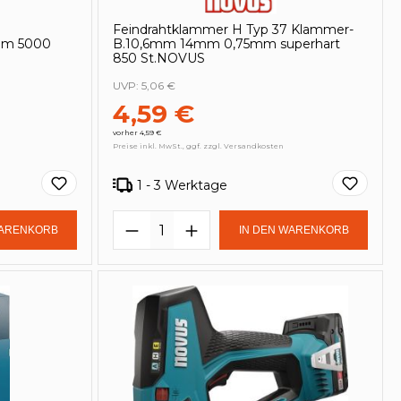
Feindrahtklammer H Typ 37 Klammer-
mm 5000
B.10,6mm 14mm 0,75mm superhart
850 St.NOVUS
UVP:
5,06 €
4,59 €
vorher 4,59 €
Preise inkl. MwSt., ggf. zzgl. Versandkosten
1 - 3 Werktage
in oder benutze die Schaltflächen um
Gib den gewünschten Wert ein oder be
Produkt Anzahl: Gib den ge
WARENKORB
IN DEN WARENKORB