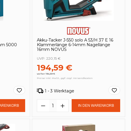
Akku-Tacker J-550 solo A 53/H 37 E 16
mm 5000
Klammerlänge 6-14mm Nagellänge
16mm NOVUS
UVP:
220,15 €
194,59 €
vorher 194,59 €
Preise inkl. MwSt., ggf. zzgl. Versandkosten
1 - 3 Werktage
in oder benutze die Schaltflächen um
Gib den gewünschten Wert ein oder be
Produkt Anzahl: Gib den ge
WARENKORB
IN DEN WARENKORB