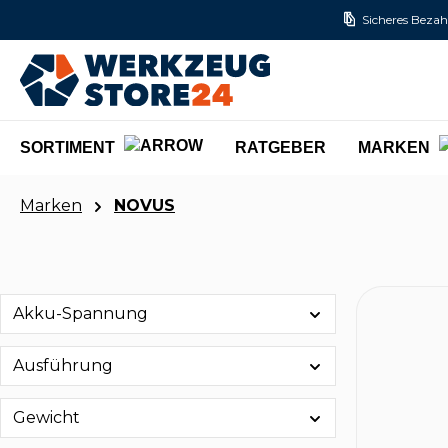
Sicheres Bezah
m Hauptinhalt springen
Zur Suche springen
Zur Hauptnavigation springen
SORTIMENT
RATGEBER
MARKEN
Marken
NOVUS
Akku-Spannung
Ausführung
Gewicht