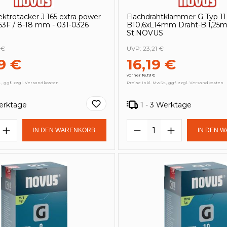
trotacker J 165 extra power
Flachdrahtklammer G Typ 11
, 53F / 8-18 mm - 031-0326
B10,6xL14mm Draht-B.1,25
St.NOVUS
 €
UVP:
23,21 €
9 €
16,19 €
vorher 16,19 €
., ggf. zzgl. Versandkosten
Preise inkl. MwSt., ggf. zzgl. Versandkosten
Werktage
1 - 3 Werktage
t Anzahl: Gib den gewünschten Wert e
Produkt Anzahl: 
IN DEN WARENKORB
IN DEN 