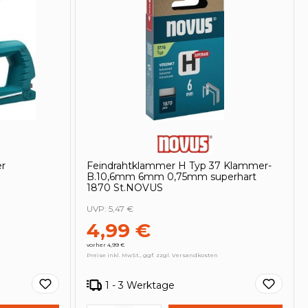
er
Feindrahtklammer H Typ 37 Klammer-
B.10,6mm 6mm 0,75mm superhart
1870 St.NOVUS
UVP:
5,47 €
4,99 €
vorher 4,99 €
Preise inkl. MwSt., ggf. zzgl. Versandkosten
1 - 3 Werktage