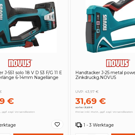
r J-551 solo 18 V D 53 F/G 11 E
Handtacker J-25 metal pow
rlänge 6-14mm Nagellänge
Zinkdruckg.NOVUS
€
UVP:
43,97 €
59 €
31,69 €
vorher 31,69 €
., ggf. zzgl. Versandkosten
Preise inkl. MwSt., ggf. zzgl. Versandkosten
Werktage
1 - 3 Werktage