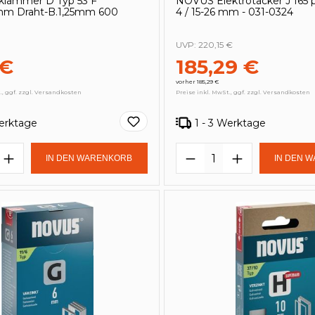
tklammer D Typ 53 F
NOVUS Elektrotacker J 165 
mm Draht-B.1,25mm 600
4 / 15-26 mm - 031-0324
UVP:
220,15 €
 €
185,29 €
vorher 185,29 €
., ggf. zzgl. Versandkosten
Preise inkl. MwSt., ggf. zzgl. Versandkosten
Werktage
1 - 3 Werktage
t Anzahl: Gib den gewünschten Wert e
Produkt Anzahl: 
IN DEN WARENKORB
IN DEN 