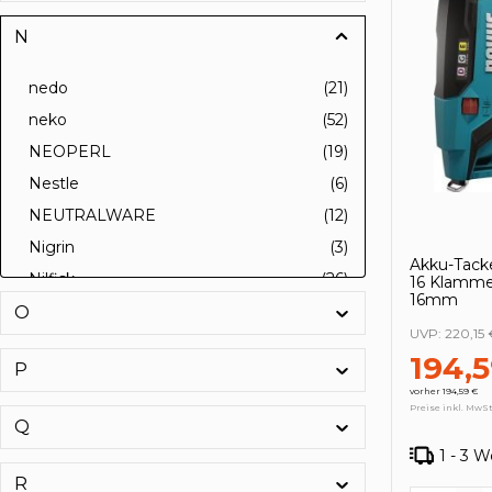
N
nedo
(21)
neko
(52)
NEOPERL
(19)
Nestle
(6)
NEUTRALWARE
(12)
Nigrin
(3)
Akku-Tacke
Nilfisk
(26)
16 Klamme
16mm
nissen
(4)
O
UVP:
220,15 
Nitras
(57)
194,
P
NKE
(74)
vorher 194,59 €
Nölle
(187)
Preise inkl. MwSt
Q
NÖLLE PROFI BRUSH
(1)
1 - 3 
Nölle Profi Brush Bürsten- und
(3)
R
Pinseltechnik e. K.