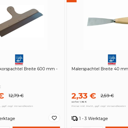
korspachtel Breite 600 mm -
Malerspachtel Breite 40 m
€
 €
2,33 €
12,79 €
2,59 €
vorher 1,96 €
., ggf. zzgl. Versandkosten
Preise inkl. MwSt., ggf. zzgl. Versandkosten
Werktage
1 - 3 Werktage