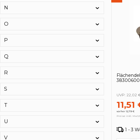
N
Hanseatischer Drahthandel GmbH
(7)
HANSGROHE
(3)
O
HANSI-Siebert GmbH & Co. KG
(43)
Härke
(10)
P
HAROMAC
(21)
Hase
(3)
Q
HAUG
(1)
Hazet
(359)
R
Flächende
HBS-BETZ
(35)
38300600
S
HDP Bauwerkzeuge
(4)
UVP:
22,02 
HDT
(1)
11,51
T
HECKMANN
(1)
vorher 12,79 €
HECO
(67)
Preise inkl. MwSt
U
HEDI
(12)
1 - 3 
hedue
(4)
V