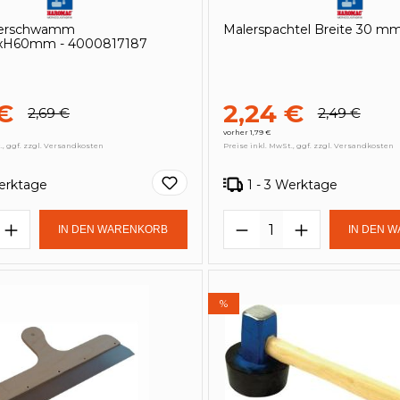
egerschwamm
Malerspachtel Breite 30 mm
5xH60mm - 4000817187
€
2,24 €
2,69 €
2,49 €
vorher 1,79 €
., ggf. zzgl. Versandkosten
Preise inkl. MwSt., ggf. zzgl. Versandkosten
Werktage
1 - 3 Werktage
t Anzahl: Gib den gewünschten Wert e
Produkt Anzahl: 
IN DEN WARENKORB
IN DEN 
%