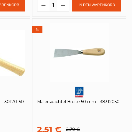
in oder benutze die Schaltflächen um
Gib den gewünschten Wert ein oder be
Produkt Anzahl: Gib den ge
WARENKORB
IN DEN WARENKORB
%
 - 30170150
Malerspachtel Breite 50 mm - 38312050
2,51 €
2,79 €