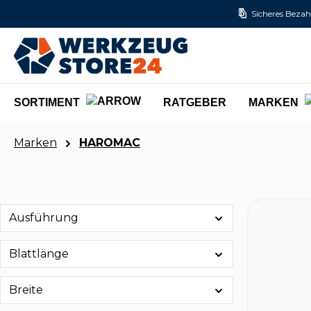
Sicheres Bezah
m Hauptinhalt springen
Zur Suche springen
Zur Hauptnavigation springen
SORTIMENT
RATGEBER
MARKEN
Marken
HAROMAC
Ausführung
Blattlänge
Breite