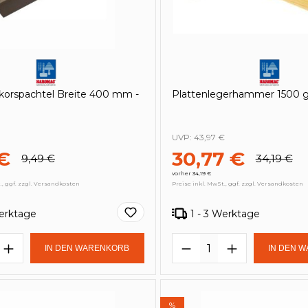
korspachtel Breite 400 mm -
Plattenlegerhammer 1500 g
UVP:
43,97 €
€
30,77 €
9,49 €
34,19 €
vorher 34,19 €
., ggf. zzgl. Versandkosten
Preise inkl. MwSt., ggf. zzgl. Versandkosten
Werktage
1 - 3 Werktage
t Anzahl: Gib den gewünschten Wert e
Produkt Anzahl: 
IN DEN WARENKORB
IN DEN 
%