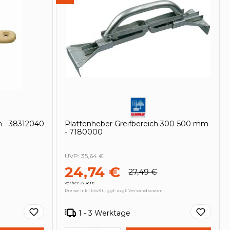
m - 38312040
Plattenheber Greifbereich 300-500 mm
- 7180000
UVP:
35,64 €
24,74 €
27,49 €
vorher 27,49 €
Preise inkl. MwSt., ggf. zzgl. Versandkosten
1 - 3 Werktage