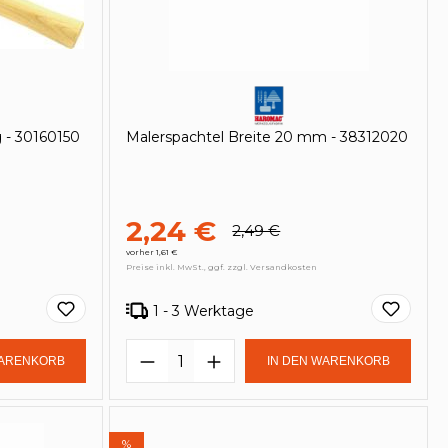
 - 30160150
Malerspachtel Breite 20 mm - 38312020
2,24 €
2,49 €
vorher 1,61 €
Preise inkl. MwSt., ggf. zzgl. Versandkosten
1 - 3 Werktage
in oder benutze die Schaltflächen um
Gib den gewünschten Wert ein oder be
Produkt Anzahl: Gib den ge
WARENKORB
IN DEN WARENKORB
%