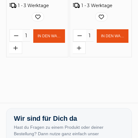
1 - 3 Werktage
1 - 3 Werktage
Produkt Anzahl: Gib den gewünschten 
Produkt Anzahl: Gi
IN DEN WARENKORB
IN DEN WARENKOR
Wir sind für Dich da
Hast du Fragen zu einem Produkt oder deiner
Bestellung? Dann nutze ganz einfach unser