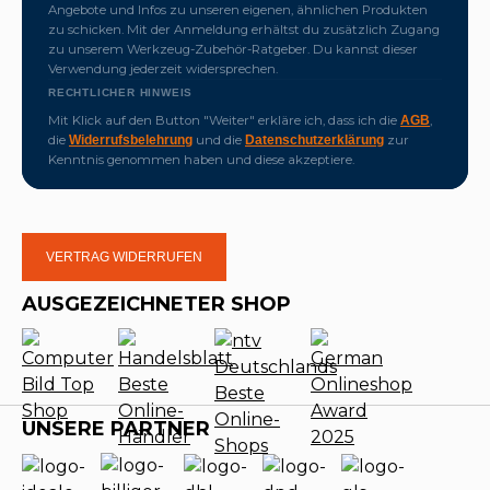
Angebote und Infos zu unseren eigenen, ähnlichen Produkten
zu schicken. Mit der Anmeldung erhältst du zusätzlich Zugang
zu unserem Werkzeug-Zubehör-Ratgeber. Du kannst dieser
Verwendung jederzeit widersprechen.
RECHTLICHER HINWEIS
Mit Klick auf den Button "Weiter" erkläre ich, dass ich die
,
AGB
die
und die
zur
Widerrufsbelehrung
Datenschutzerklärung
Kenntnis genommen haben und diese akzeptiere.
VERTRAG WIDERRUFEN
AUSGEZEICHNETER SHOP
UNSERE PARTNER