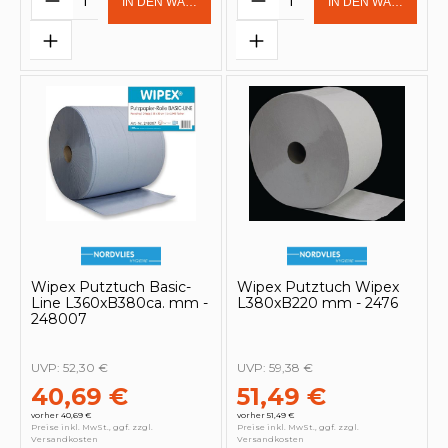
IN DEN WARENKORB
IN DEN WARENKOR
Wipex Putztuch Basic-
Wipex Putztuch Wipex
Line L360xB380ca. mm -
L380xB220 mm - 2476
248007
UVP:
52,30 €
UVP:
59,38 €
40,69 €
51,49 €
vorher 40,69 €
vorher 51,49 €
Preise inkl. MwSt., ggf. zzgl.
Preise inkl. MwSt., ggf. zzgl.
Versandkosten
Versandkosten