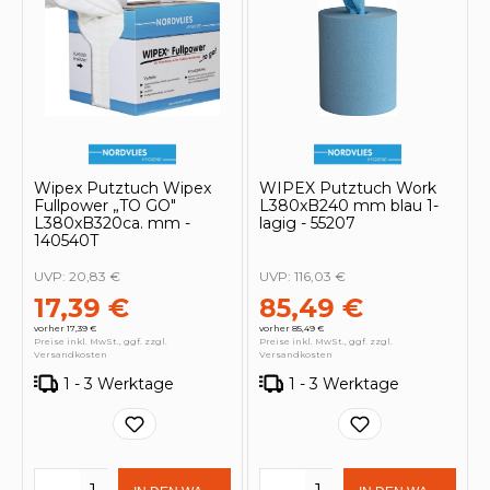
Wipex Putztuch Wipex
WIPEX Putztuch Work
Fullpower „TO GO"
L380xB240 mm blau 1-
L380xB320ca. mm -
lagig - 55207
140540T
UVP:
20,83 €
UVP:
116,03 €
17,39 €
85,49 €
vorher 17,39 €
vorher 85,49 €
Preise inkl. MwSt., ggf. zzgl.
Preise inkl. MwSt., ggf. zzgl.
Versandkosten
Versandkosten
1 - 3 Werktage
1 - 3 Werktage
Produkt Anzahl: Gib den gewünschten 
Produkt Anzahl: Gi