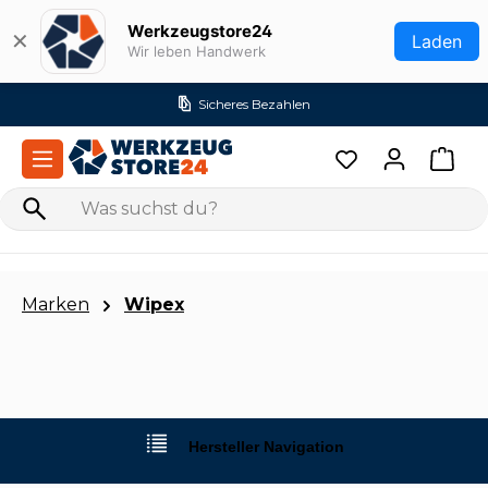
Zum Hauptinhalt springen
Werkzeugstore24
✕
Laden
Wir leben Handwerk
Sicheres Bezahlen
Marken
Wipex
Hersteller Navigation