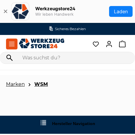
Zum Hauptinhalt springen
Werkzeugstore24
✕
Laden
Wir leben Handwerk
Sicheres Bezahlen
Marken
WSM
Hersteller Navigation