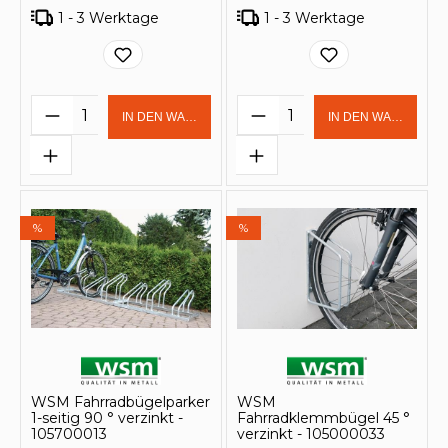
1 - 3 Werktage
1 - 3 Werktage
Produkt Anzahl: Gib den gewünschten 
Produkt Anzahl: Gi
IN DEN WARENKORB
IN DEN WARENKOR
%
%
WSM Fahrradbügelparker
WSM
1-seitig 90 ° verzinkt -
Fahrradklemmbügel 45 °
105700013
verzinkt - 105000033