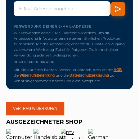
VERWENDUNG DEINER E-MAIL-ADRESSE
Wir verwenden deine E-Mail-Adresse außerdem, um dir
Angebote und Infos zu unseren eigenen, ähnlichen Produkten
zu schicken. Mit der Anmeldung erhältst du zusätzlich Zugang
zu unserem Werkzeug-Zubehör-Ratgeber. Du kannst dieser
Verwendung jederzeit widersprechen.
RECHTLICHER HINWEIS
Mit Klick auf den Button "Weiter" erkläre ich, dass ich die
,
AGB
die
und die
zur
Widerrufsbelehrung
Datenschutzerklärung
Kenntnis genommen haben und diese akzeptiere.
VERTRAG WIDERRUFEN
AUSGEZEICHNETER SHOP