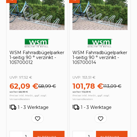
WSM Fahrradbügelparker
WSM Fahrradbügelparker
1-seitig 90 ° verzinkt -
1-seitig 90 ° verzinkt -
105700012
105700014
UVP:
97,52 €
UVP:
153,51 €
62,09 €
101,78 €
68,99 €
113,09 €
vorher 68,99 €
vorher 113,09 €
Preise inkl. MwSt., ggf. zzgl.
Preise inkl. MwSt., ggf. zzgl.
Versandkosten
Versandkosten
1 - 3 Werktage
1 - 3 Werktage
Produkt Anzahl: Gib den gewünschten 
Produkt Anzahl: Gi