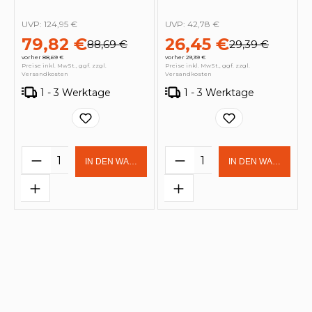
UVP:
124,95 €
UVP:
42,78 €
79,82 €
26,45 €
88,69 €
29,39 €
vorher 88,69 €
vorher 29,39 €
Preise inkl. MwSt., ggf. zzgl.
Preise inkl. MwSt., ggf. zzgl.
Versandkosten
Versandkosten
1 - 3 Werktage
1 - 3 Werktage
Produkt Anzahl: Gib den gewünschten 
Produkt Anzahl: Gi
IN DEN WARENKORB
IN DEN WARENKOR