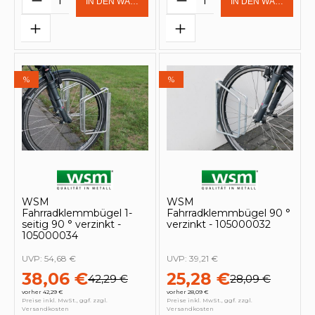
IN DEN WARENKORB
IN DEN WARENKOR
%
%
WSM
WSM
Fahrradklemmbügel 1-
Fahrradklemmbügel 90 °
seitig 90 ° verzinkt -
verzinkt - 105000032
105000034
UVP:
54,68 €
UVP:
39,21 €
38,06 €
25,28 €
42,29 €
28,09 €
vorher 42,29 €
vorher 28,09 €
Preise inkl. MwSt., ggf. zzgl.
Preise inkl. MwSt., ggf. zzgl.
Versandkosten
Versandkosten