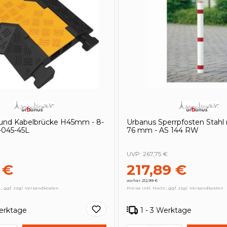
 und Kabelbrücke H45mm - 8-
Urbanus Sperrpfosten Stahl 
045-45L
76 mm - AS 144 RW
UVP:
267,75 €
 €
217,89 €
vorher 212,99 €
., ggf. zzgl. Versandkosten
Preise inkl. MwSt., ggf. zzgl. Versandkosten
Werktage
1 - 3 Werktage