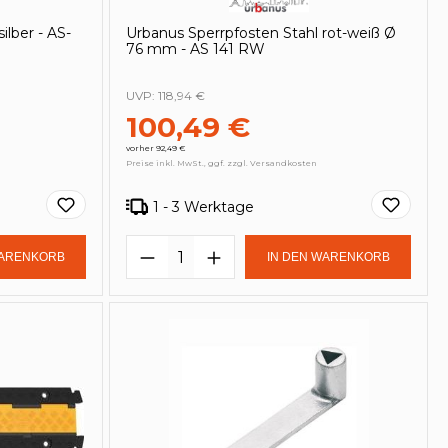
ilber - AS-
Urbanus Sperrpfosten Stahl rot-weiß Ø
76 mm - AS 141 RW
UVP:
118,94 €
100,49 €
vorher 92,49 €
Preise inkl. MwSt., ggf. zzgl. Versandkosten
1 - 3 Werktage
in oder benutze die Schaltflächen um
Gib den gewünschten Wert ein oder be
Produkt Anzahl: Gib den ge
WARENKORB
IN DEN WARENKORB