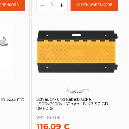
in oder benutze die Schaltflächen um
Gib den gewünschten Wert ein oder be
Produkt Anzahl: Gib den ge
WARENKORB
IN DEN WARENKORB
DIN 3223 mit
Schlauch- und Kabelbrücke
L900xB500xH50mm - 8-KB-SZ-GB-
050-005
UVP:
184,45 €
116,09 €