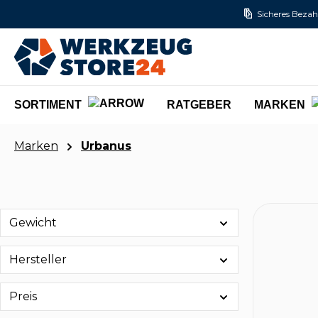
Sicheres Bezah
m Hauptinhalt springen
Zur Suche springen
Zur Hauptnavigation springen
SORTIMENT
RATGEBER
MARKEN
Marken
Urbanus
Gewicht
Hersteller
Preis