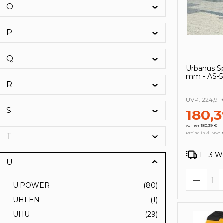
O
P
Q
Urbanus S
mm - AS-
R
UVP:
224,91 
S
180,3
vorher 180,39 €
Preise inkl. MwSt
T
1 - 3 
U
Produk
U.POWER
(80)
UHLEN
(1)
UHU
(29)