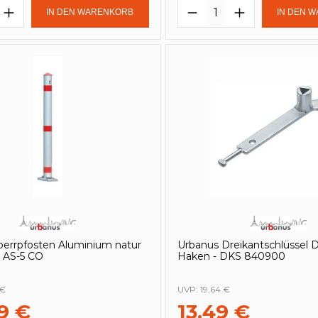
t Anzahl: Gib den gewünschten Wert e
Produkt Anzahl: 
IN DEN WARENKORB
IN DEN 
perrpfosten Aluminium natur
Urbanus Dreikantschlüssel 
 AS-5 CO
Haken - DKS 840900
 €
UVP:
19,64 €
9 €
13,49 €