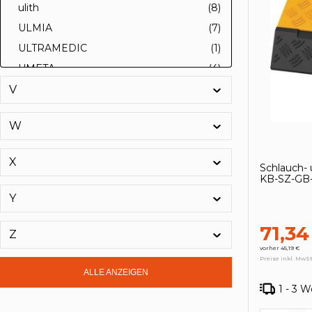
ulith
(8)
ULMIA
(7)
ULTRAMEDIC
(1)
UMETA
(4)
UNGER
(2)
V
unicraft
(2)
W
UNILUX
(8)
UNISPANN
(5)
X
Schlauch-
UNISTA
(10)
KB-SZ-GB-
Unitec
(1)
Y
Univet
(27)
71,34
Upat
(228)
Z
UPower
(71)
vorher 45,19 €
Preise inkl. MwSt
Urbanus
(13)
ALLE ANZEIGEN
1 - 3 
URKO
(20)
UVEX
(1)