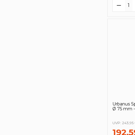
Produk
Urbanus S
Ø 75 mm -
UVP:
243,95
192,5