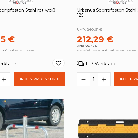
errpfosten Stahl rot-weiß -
Urbanus Sperrpfosten Stahl s
W
125
UVP:
260,61 €
65 €
212,29 €
vorher 207,49 €
., ggf. zzgl. Versandkosten
Preise inkl. MwSt., ggf. zzgl. Versandkosten
Werktage
1 - 3 Werktage
t Anzahl: Gib den gewünschten Wert e
Produkt Anzahl: 
IN DEN WARENKORB
IN DEN 