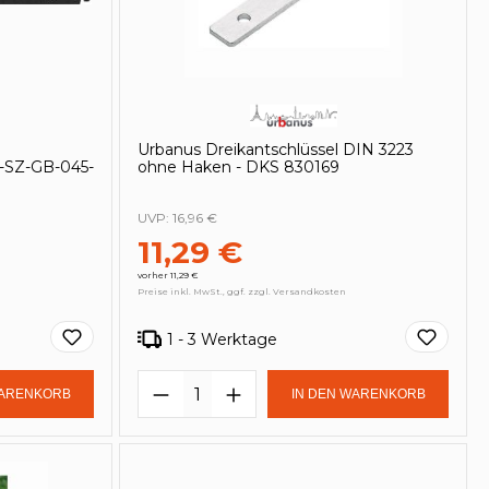
Urbanus Dreikantschlüssel DIN 3223
SZ-GB-045-
ohne Haken - DKS 830169
UVP:
16,96 €
11,29 €
vorher 11,29 €
Preise inkl. MwSt., ggf. zzgl. Versandkosten
1 - 3 Werktage
in oder benutze die Schaltflächen um
Gib den gewünschten Wert ein oder be
Produkt Anzahl: Gib den ge
WARENKORB
IN DEN WARENKORB