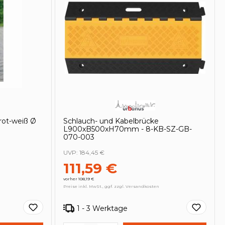
rot-weiß Ø
Schlauch- und Kabelbrücke
L900xB500xH70mm - 8-KB-SZ-GB-
070-003
UVP:
184,45 €
111,59 €
vorher 108,19 €
Preise inkl. MwSt., ggf. zzgl. Versandkosten
1 - 3 Werktage