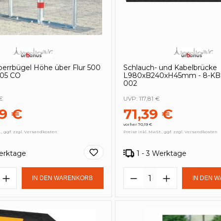
perrbügel Höhe über Flur 500
Schlauch- und Kabelbrücke
505 CO
L980xB240xH45mm - 8-KB-
002
€
UVP:
117,81 €
9 €
71,39 €
vorher 70,19 €
., ggf. zzgl. Versandkosten
Preise inkl. MwSt., ggf. zzgl. Versandkosten
Werktage
1 - 3 Werktage
t Anzahl: Gib den gewünschten Wert e
Produkt Anzahl: 
IN DEN WARENKORB
IN DEN 