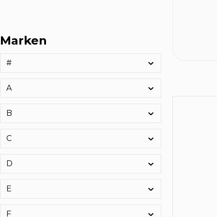
Marken
#
A
B
C
D
E
F