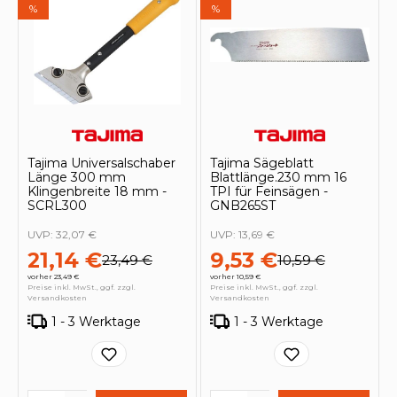
%
%
Tajima Universalschaber
Tajima Sägeblatt
Länge 300 mm
Blattlänge.230 mm 16
Klingenbreite 18 mm -
TPI für Feinsägen -
SCRL300
GNB265ST
UVP:
32,07 €
UVP:
13,69 €
21,14 €
9,53 €
23,49 €
10,59 €
vorher 23,49 €
vorher 10,59 €
Preise inkl. MwSt., ggf. zzgl.
Preise inkl. MwSt., ggf. zzgl.
Versandkosten
Versandkosten
1 - 3 Werktage
1 - 3 Werktage