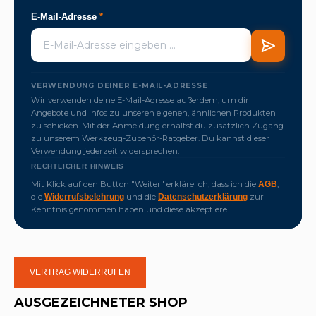
E-Mail-Adresse
*
VERWENDUNG DEINER E-MAIL-ADRESSE
Wir verwenden deine E-Mail-Adresse außerdem, um dir
Angebote und Infos zu unseren eigenen, ähnlichen Produkten
zu schicken. Mit der Anmeldung erhältst du zusätzlich Zugang
zu unserem Werkzeug-Zubehör-Ratgeber. Du kannst dieser
Verwendung jederzeit widersprechen.
RECHTLICHER HINWEIS
Mit Klick auf den Button "Weiter" erkläre ich, dass ich die
,
AGB
die
und die
zur
Widerrufsbelehrung
Datenschutzerklärung
Kenntnis genommen haben und diese akzeptiere.
VERTRAG WIDERRUFEN
AUSGEZEICHNETER SHOP