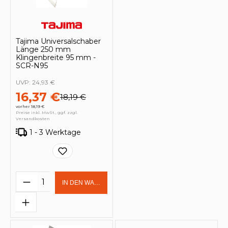
Tajima Universalschaber
Länge 250 mm
Klingenbreite 95 mm -
SCR-N95
UVP:
24,93 €
16,37 €
18,19 €
vorher 18,19 €
Preise inkl. MwSt., ggf. zzgl.
Versandkosten
1 - 3 Werktage
Produkt Anzahl: Gib den gewünschten 
IN DEN WARENKORB