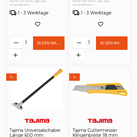
Preise inkl. MwSt., ggf. zzgl.
Preise inkl. MwSt., ggf. zzgl.
Versandkosten
Versandkosten
1 - 3 Werktage
1 - 3 Werktage
Produkt Anzahl: Gib den gewünschten 
Produkt Anzahl: Gi
IN DEN WARENKORB
IN DEN WARENKOR
%
%
Tajima Universalschaber
Tajima Cuttermesser
Länge 600 mm
Klingenbreite 18 mm