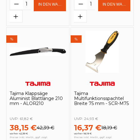
Produkt Anzahl: Gib den gewünschten 
Produkt Anzahl: Gi
IN DEN WARENKORB
IN DEN WARENKOR
%
%
Tajima Klappsäge
Tajima
Aluminist Blattlänge 210
Multifunktionsspachtel
mm - ALOR210
Breite 75 mm - SCR-M75
UVP:
61,82 €
UVP:
24,93 €
38,15 €
16,37 €
42,39 €
18,19 €
vorher 42,39 €
vorher 18,19 €
Preise inkl. MwSt., ggf. zzgl.
Preise inkl. MwSt., ggf. zzgl.