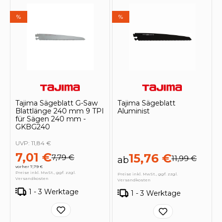
%
%
Tajima Sägeblatt G-Saw
Tajima Sägeblatt
Blattlänge 240 mm 9 TPI
Aluminist
für Sägen 240 mm -
GKBG240
UVP:
11,84 €
7,01 €
15,76 €
7,79 €
11,99 €
ab
vorher 7,79 €
Preise inkl. MwSt., ggf. zzgl.
Preise inkl. MwSt., ggf. zzgl.
Versandkosten
Versandkosten
1 - 3 Werktage
1 - 3 Werktage