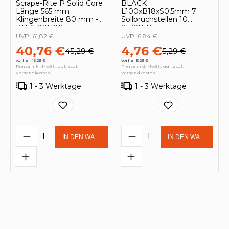
Scrape-Rite P Solid Core
BLACK
Länge 565 mm
L100xB18xS0,5mm 7
Klingenbreite 80 mm -
Sollbruchstellen 10
PHR500H80
St./SB-Karte
UVP:
61,82 €
UVP:
6,84 €
40,76 €
4,76 €
45,29 €
5,29 €
vorher 45,29 €
vorher 5,29 €
Preise inkl. MwSt., ggf. zzgl.
Preise inkl. MwSt., ggf. zzgl.
Versandkosten
Versandkosten
1 - 3 Werktage
1 - 3 Werktage
Produkt Anzahl: Gib den gewünschten 
Produkt Anzahl: Gi
IN DEN WARENKORB
IN DEN WARENKOR