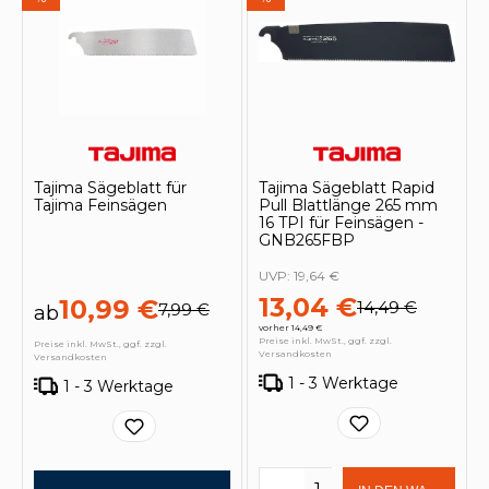
Tajima Sägeblatt für
Tajima Sägeblatt Rapid
Tajima Feinsägen
Pull Blattlänge 265 mm
16 TPI für Feinsägen -
GNB265FBP
UVP:
19,64 €
13,04 €
10,99 €
14,49 €
7,99 €
ab
vorher 14,49 €
Preise inkl. MwSt., ggf. zzgl.
Preise inkl. MwSt., ggf. zzgl.
Versandkosten
Versandkosten
1 - 3 Werktage
1 - 3 Werktage
Produkt Anzahl: Gi