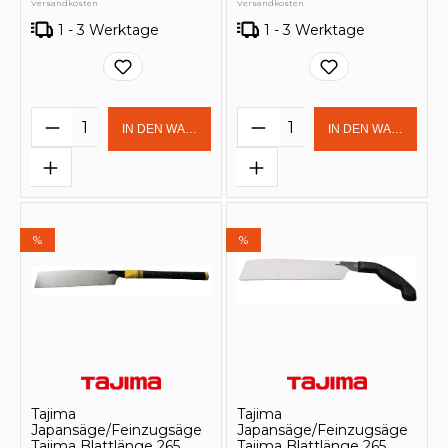
Versandkosten
Versandkosten
1 - 3 Werktage
1 - 3 Werktage
Produkt Anzahl: Gib den gewünschten 
Produkt Anzahl: Gi
IN DEN WARENKORB
IN DEN WARENKOR
%
%
Tajima
Tajima
Japansäge/Feinzugsäge
Japansäge/Feinzugsäge
Tajima Blattlänge 265
Tajima Blattlänge 265