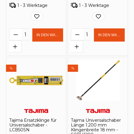
1 - 3 Werktage
1 - 3 Werktage
Produkt Anzahl: Gib den gewünschten 
Produkt Anzahl: Gi
IN DEN WARENKORB
IN DEN WARENKOR
%
%
Tajima Ersatzklinge für
Tajima Universalschaber
Universalschaber -
Länge 1.200 mm
LCB50SN
Klingenbreite 18 mm -