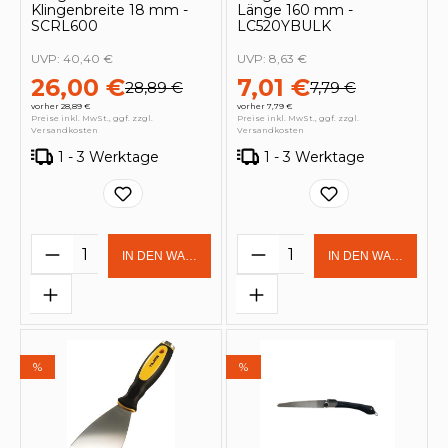
Klingenbreite 18 mm -
Länge 160 mm -
SCRL600
LC520YBULK
UVP:
40,40 €
UVP:
8,63 €
26,00 €
7,01 €
28,89 €
7,79 €
vorher 28,89 €
vorher 7,79 €
Preise inkl. MwSt., ggf. zzgl.
Preise inkl. MwSt., ggf. zzgl.
Versandkosten
Versandkosten
1 - 3 Werktage
1 - 3 Werktage
Produkt Anzahl: Gib den gewünschten 
Produkt Anzahl: Gi
IN DEN WARENKORB
IN DEN WARENKOR
%
%