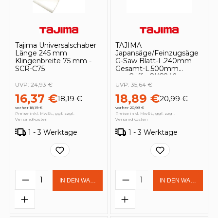
Tajima Universalschaber
TAJIMA
Länge 245 mm
Japansäge/Feinzugsäge
Klingenbreite 75 mm -
G-Saw Blatt-L.240mm
SCR-C75
Gesamt-L.500mm
ger.Griff - GKG240
UVP:
24,93 €
UVP:
35,64 €
16,37 €
18,89 €
18,19 €
20,99 €
vorher 18,19 €
vorher 20,99 €
Preise inkl. MwSt., ggf. zzgl.
Preise inkl. MwSt., ggf. zzgl.
Versandkosten
Versandkosten
1 - 3 Werktage
1 - 3 Werktage
Produkt Anzahl: Gib den gewünschten 
Produkt Anzahl: Gi
IN DEN WARENKORB
IN DEN WARENKOR