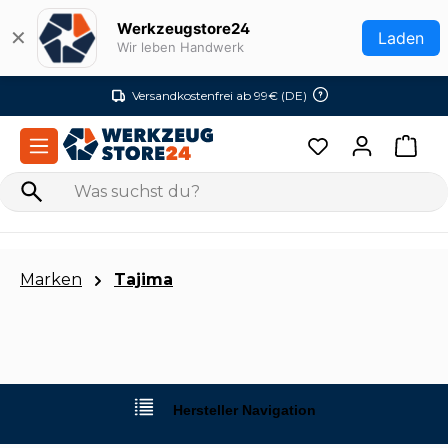
Zum Hauptinhalt springen
Werkzeugstore24
✕
Laden
Wir leben Handwerk
Versandkostenfrei ab 99€ (DE)
Marken
Tajima
Hersteller Navigation