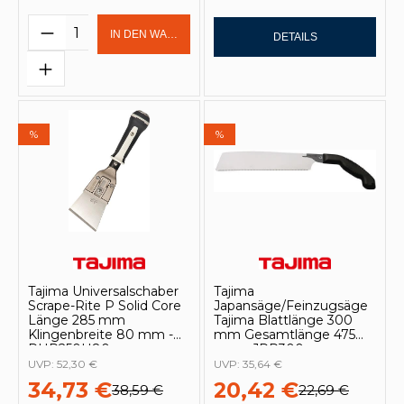
Produkt Anzahl: Gib den gewünschten 
IN DEN WARENKORB
DETAILS
%
%
Tajima Universalschaber
Tajima
Scrape-Rite P Solid Core
Japansäge/Feinzugsäge
Länge 285 mm
Tajima Blattlänge 300
Klingenbreite 80 mm -
mm Gesamtlänge 475
PHR250H80
mm - JPR300
UVP:
52,30 €
UVP:
35,64 €
34,73 €
20,42 €
38,59 €
22,69 €