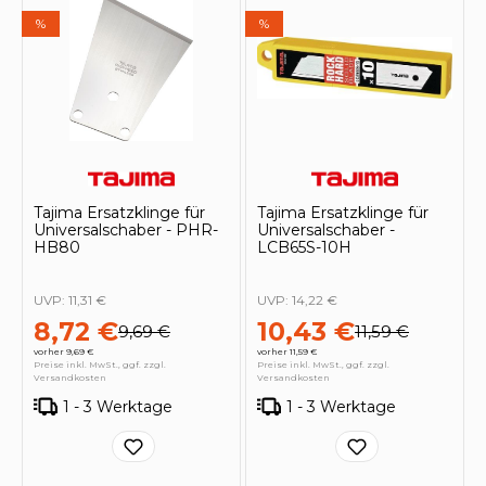
%
%
Tajima Ersatzklinge für
Tajima Ersatzklinge für
Universalschaber - PHR-
Universalschaber -
HB80
LCB65S-10H
UVP:
11,31 €
UVP:
14,22 €
8,72 €
10,43 €
9,69 €
11,59 €
vorher 9,69 €
vorher 11,59 €
Preise inkl. MwSt., ggf. zzgl.
Preise inkl. MwSt., ggf. zzgl.
Versandkosten
Versandkosten
1 - 3 Werktage
1 - 3 Werktage