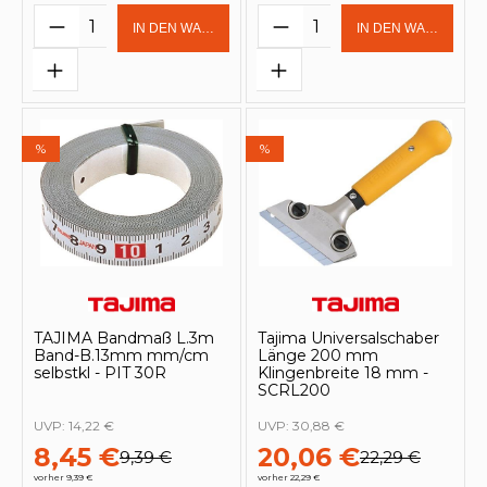
Produkt Anzahl: Gib den gewünschten 
Produkt Anzahl: Gi
IN DEN WARENKORB
IN DEN WARENKOR
%
%
TAJIMA Bandmaß L.3m
Tajima Universalschaber
Band-B.13mm mm/cm
Länge 200 mm
selbstkl - PIT 30R
Klingenbreite 18 mm -
SCRL200
UVP:
14,22 €
UVP:
30,88 €
8,45 €
20,06 €
9,39 €
22,29 €
vorher 9,39 €
vorher 22,29 €