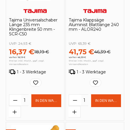
Tajima Universalschaber
Tajima Klappsäge
Länge 235 mm
Aluminist Blattlänge 240
Klingenbreite 50 mm -
mm - ALOR240
SCR-C50
UVP:
24,93 €
UVP:
65,39 €
16,37 €
41,75 €
18,19 €
46,39 €
vorher 18,19 €
vorher 46,39 €
Preise inkl. MwSt., ggf. zzgl.
Preise inkl. MwSt., ggf. zzgl.
Versandkosten
Versandkosten
1 - 3 Werktage
1 - 3 Werktage
Produkt Anzahl: Gib den gewünschten 
Produkt Anzahl: Gi
IN DEN WARENKORB
IN DEN WARENKOR