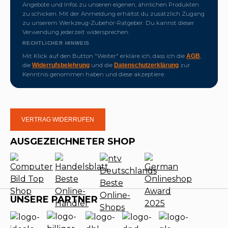
Angebote und Infos zu unseren eigenen, ähnlichen Produkten
zu schicken. Mit der Anmeldung erhältst du zusätzlich Zugang
zu unserem Werkzeug-Zubehör-Ratgeber. Du kannst dieser
Verwendung jederzeit widersprechen.
RECHTLICHER HINWEIS
Mit Klick auf den Button "Weiter" erkläre ich, dass ich die
,
AGB
die
und die
zur
Widerrufsbelehrung
Datenschutzerklärung
Kenntnis genommen haben und diese akzeptiere.
VERTRAG WIDERRUFEN
AUSGEZEICHNETER SHOP
UNSERE PARTNER