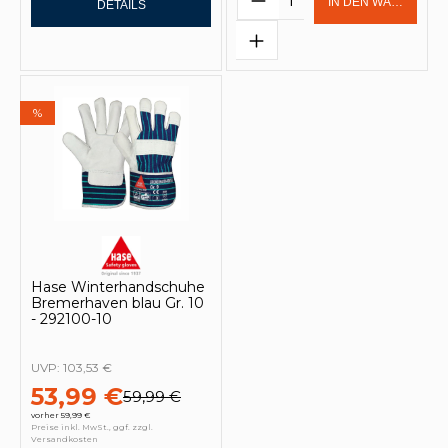
IN DEN WARENKOR
DETAILS
%
Hase Winterhandschuhe
Bremerhaven blau Gr. 10
- 292100-10
UVP:
103,53 €
53,99 €
59,99 €
vorher 59,99 €
Preise inkl. MwSt., ggf. zzgl.
Versandkosten