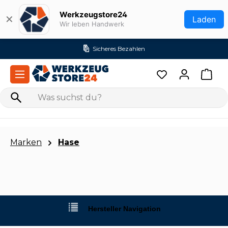
Zum Hauptinhalt springen
Werkzeugstore24
✕
Laden
Wir leben Handwerk
Sicheres Bezahlen
Marken
Hase
Hersteller Navigation