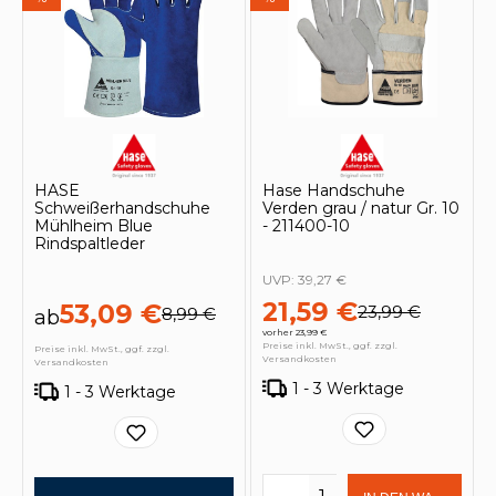
HASE
Hase Handschuhe
Schweißerhandschuhe
Verden grau / natur Gr. 10
Mühlheim Blue
- 211400-10
Rindspaltleder
UVP:
39,27 €
21,59 €
53,09 €
23,99 €
8,99 €
ab
vorher 23,99 €
Preise inkl. MwSt., ggf. zzgl.
Preise inkl. MwSt., ggf. zzgl.
Versandkosten
Versandkosten
1 - 3 Werktage
1 - 3 Werktage
Produkt Anzahl: Gi