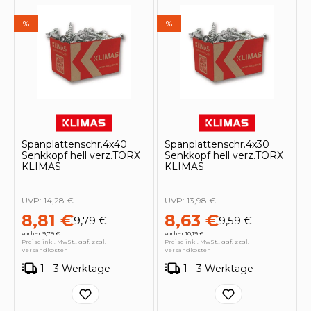
%
%
Spanplattenschr.4x40
Spanplattenschr.4x30
Senkkopf hell verz.TORX
Senkkopf hell verz.TORX
KLIMAS
KLIMAS
UVP:
14,28 €
UVP:
13,98 €
8,81 €
8,63 €
9,79 €
9,59 €
vorher 9,79 €
vorher 10,19 €
Preise inkl. MwSt., ggf. zzgl.
Preise inkl. MwSt., ggf. zzgl.
Versandkosten
Versandkosten
1 - 3 Werktage
1 - 3 Werktage