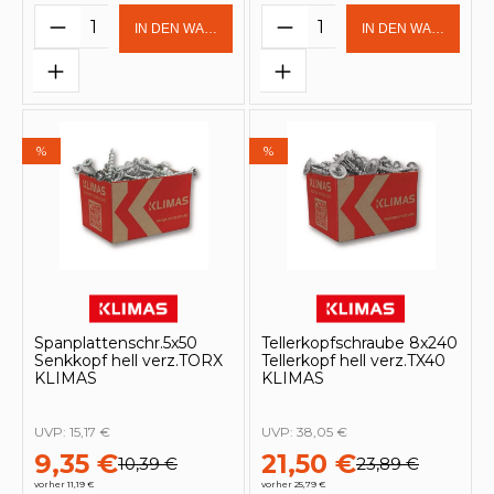
Produkt Anzahl: Gib den gewünschten 
Produkt Anzahl: Gi
IN DEN WARENKORB
IN DEN WARENKOR
%
%
Spanplattenschr.5x50
Tellerkopfschraube 8x240
Senkkopf hell verz.TORX
Tellerkopf hell verz.TX40
KLIMAS
KLIMAS
UVP:
15,17 €
UVP:
38,05 €
9,35 €
21,50 €
10,39 €
23,89 €
vorher 11,19 €
vorher 25,79 €