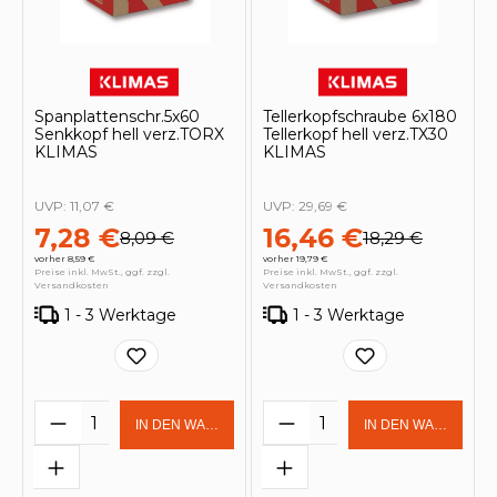
Spanplattenschr.5x60
Tellerkopfschraube 6x180
Senkkopf hell verz.TORX
Tellerkopf hell verz.TX30
KLIMAS
KLIMAS
UVP:
11,07 €
UVP:
29,69 €
7,28 €
16,46 €
8,09 €
18,29 €
vorher 8,59 €
vorher 19,79 €
Preise inkl. MwSt., ggf. zzgl.
Preise inkl. MwSt., ggf. zzgl.
Versandkosten
Versandkosten
1 - 3 Werktage
1 - 3 Werktage
Produkt Anzahl: Gib den gewünschten 
Produkt Anzahl: Gi
IN DEN WARENKORB
IN DEN WARENKOR