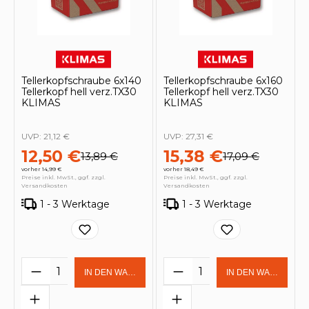
Tellerkopfschraube 6x140
Tellerkopfschraube 6x160
Tellerkopf hell verz.TX30
Tellerkopf hell verz.TX30
KLIMAS
KLIMAS
UVP:
21,12 €
UVP:
27,31 €
12,50 €
15,38 €
13,89 €
17,09 €
vorher 14,99 €
vorher 18,49 €
Preise inkl. MwSt., ggf. zzgl.
Preise inkl. MwSt., ggf. zzgl.
Versandkosten
Versandkosten
1 - 3 Werktage
1 - 3 Werktage
Produkt Anzahl: Gib den gewünschten 
Produkt Anzahl: Gi
IN DEN WARENKORB
IN DEN WARENKOR