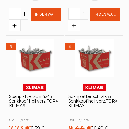
Produkt Anzahl: Gib den gewünschten 
Produkt Anzahl: Gi
IN DEN WARENKORB
IN DEN WARENKOR
%
%
Spanplattenschr.4x45
Spanplattenschr.4x35
Senkkopf hell verz.TORX
Senkkopf hell verz.TORX
KLIMAS
KLIMAS
UVP:
11,96 €
UVP:
15,47 €
7,73 €
9,44 €
8,59 €
10,49 €