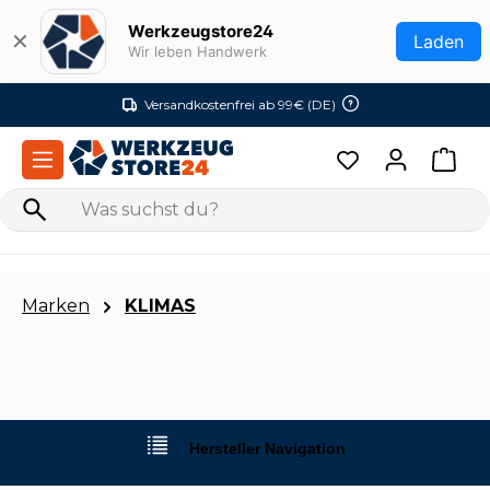
Zum Hauptinhalt springen
Werkzeugstore24
✕
Laden
Wir leben Handwerk
Versandkostenfrei ab 99€ (DE)
Marken
KLIMAS
Hersteller Navigation