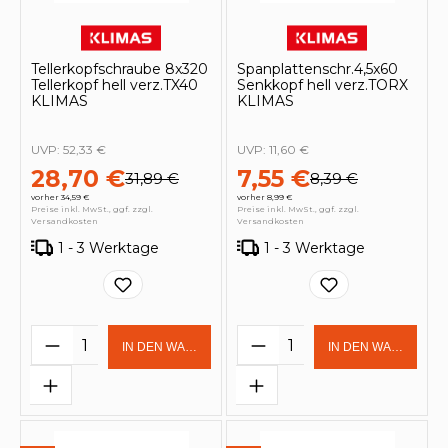
Tellerkopfschraube 8x320
Spanplattenschr.4,5x60
Tellerkopf hell verz.TX40
Senkkopf hell verz.TORX
KLIMAS
KLIMAS
UVP:
52,33 €
UVP:
11,60 €
28,70 €
7,55 €
31,89 €
8,39 €
vorher 34,59 €
vorher 8,99 €
Preise inkl. MwSt., ggf. zzgl.
Preise inkl. MwSt., ggf. zzgl.
Versandkosten
Versandkosten
1 - 3 Werktage
1 - 3 Werktage
Produkt Anzahl: Gib den gewünschten 
Produkt Anzahl: Gi
IN DEN WARENKORB
IN DEN WARENKOR