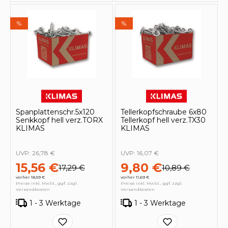
%
%
Spanplattenschr.5x120
Tellerkopfschraube 6x80
Senkkopf hell verz.TORX
Tellerkopf hell verz.TX30
KLIMAS
KLIMAS
UVP:
26,78 €
UVP:
16,07 €
15,56 €
9,80 €
17,29 €
10,89 €
vorher 18,59 €
vorher 11,69 €
Preise inkl. MwSt., ggf. zzgl.
Preise inkl. MwSt., ggf. zzgl.
Versandkosten
Versandkosten
1 - 3 Werktage
1 - 3 Werktage