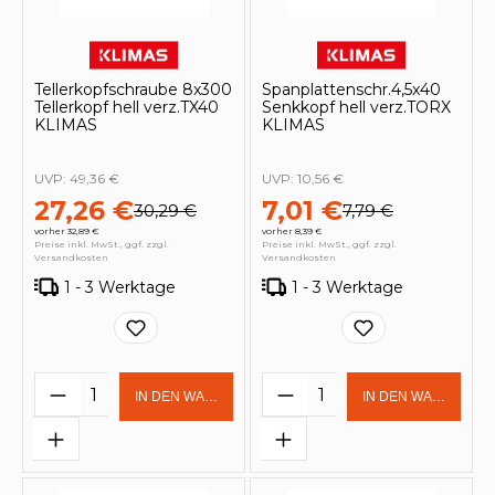
Tellerkopfschraube 8x300
Spanplattenschr.4,5x40
Tellerkopf hell verz.TX40
Senkkopf hell verz.TORX
KLIMAS
KLIMAS
UVP:
49,36 €
UVP:
10,56 €
27,26 €
7,01 €
30,29 €
7,79 €
vorher 32,89 €
vorher 8,39 €
Preise inkl. MwSt., ggf. zzgl.
Preise inkl. MwSt., ggf. zzgl.
Versandkosten
Versandkosten
1 - 3 Werktage
1 - 3 Werktage
Produkt Anzahl: Gib den gewünschten 
Produkt Anzahl: Gi
IN DEN WARENKORB
IN DEN WARENKOR