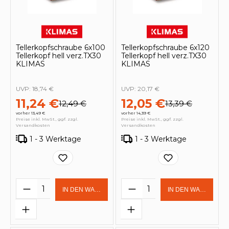
Tellerkopfschraube 6x100
Tellerkopfschraube 6x120
Tellerkopf hell verz.TX30
Tellerkopf hell verz.TX30
KLIMAS
KLIMAS
UVP:
18,74 €
UVP:
20,17 €
11,24 €
12,05 €
12,49 €
13,39 €
vorher 13,49 €
vorher 14,39 €
Preise inkl. MwSt., ggf. zzgl.
Preise inkl. MwSt., ggf. zzgl.
Versandkosten
Versandkosten
1 - 3 Werktage
1 - 3 Werktage
Produkt Anzahl: Gib den gewünschten 
Produkt Anzahl: Gi
IN DEN WARENKORB
IN DEN WARENKOR