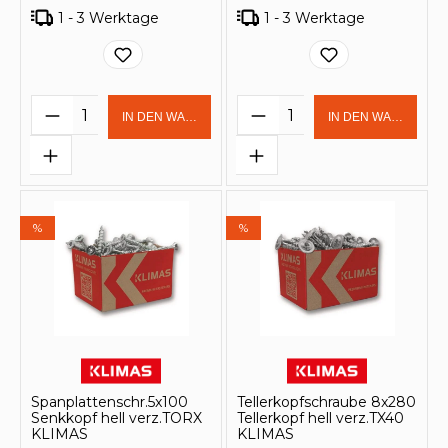
1 - 3 Werktage
1 - 3 Werktage
Produkt Anzahl: Gib den gewünschten 
Produkt Anzahl: Gi
IN DEN WARENKORB
IN DEN WARENKOR
%
%
Spanplattenschr.5x100
Tellerkopfschraube 8x280
Senkkopf hell verz.TORX
Tellerkopf hell verz.TX40
KLIMAS
KLIMAS