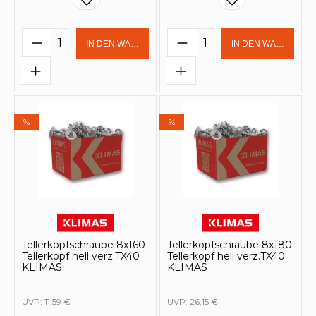
Produkt Anzahl: Gib den gewünschten 
Produkt Anzahl: Gi
IN DEN WARENKORB
IN DEN WARENKOR
%
%
Tellerkopfschraube 8x160
Tellerkopfschraube 8x180
Tellerkopf hell verz.TX40
Tellerkopf hell verz.TX40
KLIMAS
KLIMAS
UVP:
11,59 €
UVP:
26,15 €