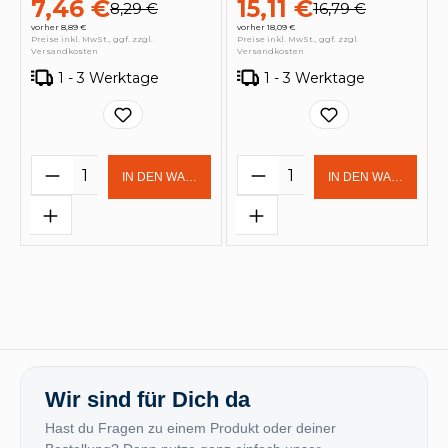
7,46 €
15,11 €
8,29 €
16,79 €
vorher 8,89 €
vorher 18,09 €
Preise inkl. MwSt., ggf. zzgl.
Preise inkl. MwSt., ggf. zzgl.
Versandkosten
Versandkosten
1 - 3 Werktage
1 - 3 Werktage
Produkt Anzahl: Gib den gewünschten 
Produkt Anzahl: Gi
IN DEN WARENKORB
IN DEN WARENKOR
Wir sind für Dich da
Hast du Fragen zu einem Produkt oder deiner