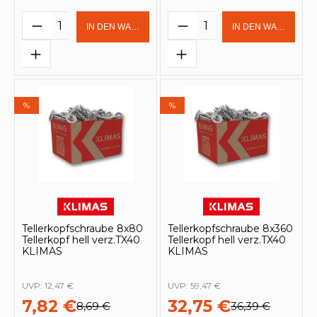
Produkt Anzahl: Gib den gewünschten 
Produkt Anzahl: Gi
IN DEN WARENKORB
IN DEN WARENKOR
%
%
Tellerkopfschraube 8x80
Tellerkopfschraube 8x360
Tellerkopf hell verz.TX40
Tellerkopf hell verz.TX40
KLIMAS
KLIMAS
UVP:
12,47 €
UVP:
59,47 €
7,82 €
32,75 €
8,69 €
36,39 €