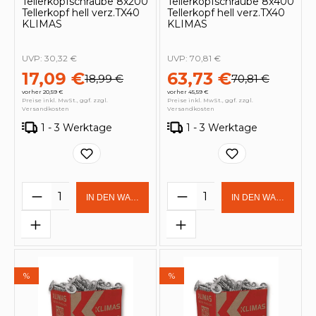
Tellerkopfschraube 8x200
Tellerkopfschraube 8x400
Tellerkopf hell verz.TX40
Tellerkopf hell verz.TX40
KLIMAS
KLIMAS
UVP:
30,32 €
UVP:
70,81 €
17,09 €
63,73 €
18,99 €
70,81 €
vorher 20,59 €
vorher 45,59 €
Preise inkl. MwSt., ggf. zzgl.
Preise inkl. MwSt., ggf. zzgl.
Versandkosten
Versandkosten
1 - 3 Werktage
1 - 3 Werktage
Produkt Anzahl: Gib den gewünschten 
Produkt Anzahl: Gi
IN DEN WARENKORB
IN DEN WARENKOR
%
%