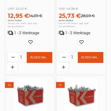
UVP:
22,02 €
UVP:
46,38 €
12,95 €
25,73 €
14,39 €
28,59 €
vorher 15,49 €
vorher 30,99 €
Preise inkl. MwSt., ggf. zzgl.
Preise inkl. MwSt., ggf. zzgl.
Versandkosten
Versandkosten
1 - 3 Werktage
1 - 3 Werktage
Produkt Anzahl: Gib den gewünschten 
Produkt Anzahl: Gi
IN DEN WARENKORB
IN DEN WARENKOR
%
%