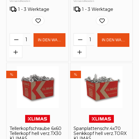
Versandkosten
Versandkosten
1 - 3 Werktage
1 - 3 Werktage
Produkt Anzahl: Gib den gewünschten 
Produkt Anzahl: Gi
IN DEN WARENKORB
IN DEN WARENKOR
%
%
Tellerkopfschraube 6x60
Spanplattenschr.4x70
Tellerkopf hell verz.TX30
Senkkopf hell verz.TORX
KLIMAS
KLIMAS