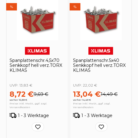
%
%
Spanplattenschr.4,5x70
Spanplattenschr.5x40
Senkkopf hell verz.TORX
Senkkopf hell verz.TORX
KLIMAS
KLIMAS
UVP:
13,83 €
UVP:
22,02 €
8,72 €
13,04 €
9,69 €
14,49 €
vorher 10,39 €
vorher 14,49 €
Preise inkl. MwSt., ggf. zzgl.
Preise inkl. MwSt., ggf. zzgl.
Versandkosten
Versandkosten
1 - 3 Werktage
1 - 3 Werktage