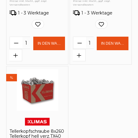
Preise inkl. MwSt., ggf. zzgl.
Preise inkl. MwSt., ggf. zzgl.
Versandkosten
Versandkosten
1 - 3 Werktage
1 - 3 Werktage
Produkt Anzahl: Gib den gewünschten 
Produkt Anzahl: Gi
IN DEN WARENKORB
IN DEN WARENKOR
%
Tellerkopfschraube 8x260
Tellerkopf hell verz.TX40