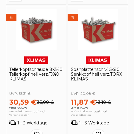
%
%
Tellerkopfschraube 8x340
Spanplattenschr.4,5x80
Tellerkopf hell verz.TX40
Senkkopf hell verz.TORX
KLIMAS
KLIMAS
UVP:
55,31 €
UVP:
20,08 €
30,59 €
11,87 €
33,99 €
13,19 €
vorher 36,89 €
vorher 14,29 €
Preise inkl. MwSt., ggf. zzgl.
Preise inkl. MwSt., ggf. zzgl.
Versandkosten
Versandkosten
1 - 3 Werktage
1 - 3 Werktage