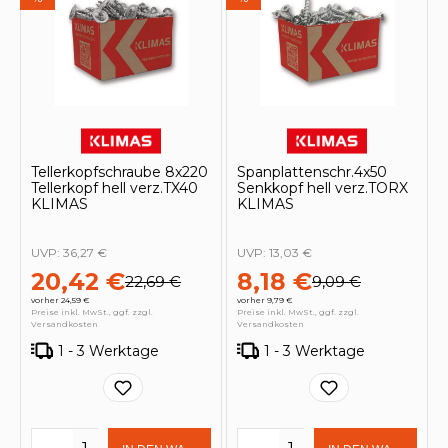
Tellerkopfschraube 8x220
Spanplattenschr.4x50
Tellerkopf hell verz.TX40
Senkkopf hell verz.TORX
KLIMAS
KLIMAS
UVP:
36,27 €
UVP:
13,03 €
20,42 €
8,18 €
22,69 €
9,09 €
vorher 24,59 €
vorher 9,79 €
Preise inkl. MwSt., ggf. zzgl.
Preise inkl. MwSt., ggf. zzgl.
Versandkosten
Versandkosten
1 - 3 Werktage
1 - 3 Werktage
Produkt Anzahl: Gib den gewünschten 
Produkt Anzahl: Gi