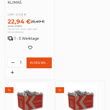
KLIMAS
UVP:
41,03 €
22,94 €
25,49 €
vorher 27,59 €
Preise inkl. MwSt., ggf. zzgl.
Versandkosten
1 - 3 Werktage
Produkt Anzahl: Gib den gewünschten 
IN DEN WARENKORB
%
%