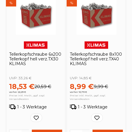
%
%
Tellerkopfschraube 6x200
Tellerkopfschraube 8x100
Tellerkopf hell verz.TX30
Tellerkopf hell verz.TX40
KLIMAS
KLIMAS
UVP:
33,26 €
UVP:
14,85 €
18,53 €
8,99 €
20,59 €
9,99 €
vorher 22,29 €
vorher 10,79 €
Preise inkl. MwSt., ggf. zzgl.
Preise inkl. MwSt., ggf. zzgl.
Versandkosten
Versandkosten
1 - 3 Werktage
1 - 3 Werktage