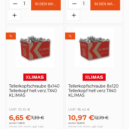
Produkt Anzahl: Gib den gewünschten 
Produkt Anzahl: Gi
IN DEN WARENKORB
IN DEN WARENKOR
%
%
Tellerkopfschraube 8x140
Tellerkopfschraube 8x120
Tellerkopf hell verz.TX40
Tellerkopf hell verz.TX40
KLIMAS
KLIMAS
UVP:
10,10 €
UVP:
18,42 €
6,65 €
10,97 €
7,39 €
12,19 €
vorher 7,89 €
vorher 13,09 €
Preise inkl. MwSt., ggf. zzgl.
Preise inkl. MwSt., ggf. zzgl.