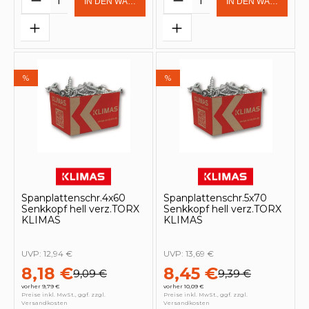
IN DEN WARENKORB
IN DEN WARENKOR
%
%
Spanplattenschr.4x60
Spanplattenschr.5x70
Senkkopf hell verz.TORX
Senkkopf hell verz.TORX
KLIMAS
KLIMAS
UVP:
12,94 €
UVP:
13,69 €
8,18 €
8,45 €
9,09 €
9,39 €
vorher 9,79 €
vorher 10,09 €
Preise inkl. MwSt., ggf. zzgl.
Preise inkl. MwSt., ggf. zzgl.
Versandkosten
Versandkosten