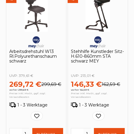
Arbeitsdrehstuhl W13
Stehhilfe Kunstleder Sitz-
Rl.Polyurethanschaum
H.610-860mm STA
schwarz
schwarz MEY
UVP:
379,61 €
UVP:
213,01 €
269,72 €
146,33 €
299,69 €
162,59 €
vorher 299,69 €
vorher 162,59 €
Preise inkl. MwSt., ggf. zzgl.
Preise inkl. MwSt., ggf. zzgl.
Versandkosten
Versandkosten
1 - 3 Werktage
1 - 3 Werktage
Produkt Anzahl: Gib den gewünschten 
Produkt Anzahl: Gi