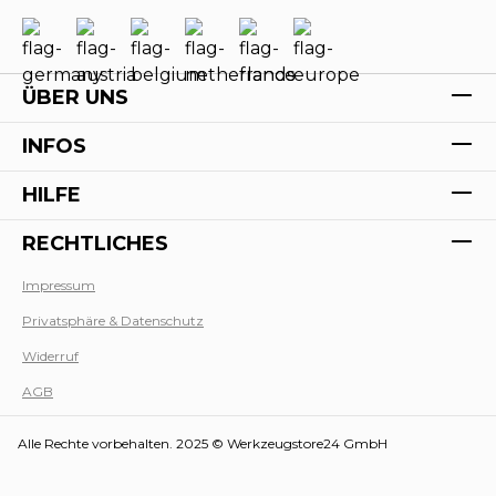
ÜBER UNS
INFOS
HILFE
RECHTLICHES
Impressum
Privatsphäre & Datenschutz
Werk
Widerruf
AGB
Alle Rechte vorbehalten. 2025 © Werkzeugstore24 GmbH