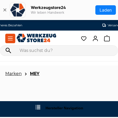
Zum Hauptinhalt springen
Werkzeugstore24
✕
Laden
Wir leben Handwerk
Versandkostenfrei ab 99€ (DE)
Marken
MEY
Hersteller Navigation