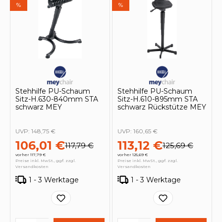
%
%
Stehhilfe PU-Schaum
Stehhilfe PU-Schaum
Sitz-H.630-840mm STA
Sitz-H.610-895mm STA
schwarz MEY
schwarz Rückstütze MEY
UVP:
148,75 €
UVP:
160,65 €
106,01 €
113,12 €
117,79 €
125,69 €
vorher 117,79 €
vorher 125,69 €
Preise inkl. MwSt., ggf. zzgl.
Preise inkl. MwSt., ggf. zzgl.
Versandkosten
Versandkosten
1 - 3 Werktage
1 - 3 Werktage