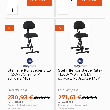
IN DEN WARENKORB
IN DEN WARENKOR
%
%
Stehhilfe Kunstleder Sitz-
Stehhilfe Kunstleder Sitz-
H.550-770mm STA
H.550-770mm STA
schwarz MEY
schwarz Fußstütze MEY
UVP:
351,05 €
UVP:
410,55 €
230,93 €
271,61 €
256,59 €
301,79 €
vorher 256,59 €
vorher 301,79 €
Preise inkl. MwSt., ggf. zzgl.
Preise inkl. MwSt., ggf. zzgl.
Versandkosten
Versandkosten