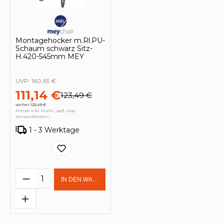
Montagehocker m.Rl.PU-
Schaum schwarz Sitz-
H.420-545mm MEY
UVP:
160,65 €
111,14 €
123,49 €
vorher 123,49 €
Preise inkl. MwSt., ggf. zzgl.
Versandkosten
1 - 3 Werktage
Produkt Anzahl: Gib den gewünschten 
IN DEN WARENKORB