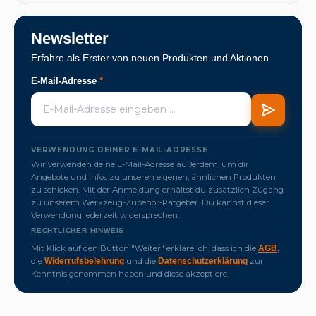
Newsletter
Erfahre als Erster von neuen Produkten und Aktionen
E-Mail-Adresse
*
VERWENDUNG DEINER E-MAIL-ADRESSE
Wir verwenden deine E-Mail-Adresse außerdem, um dir
Angebote und Infos zu unseren eigenen, ähnlichen Produkten
zu schicken. Mit der Anmeldung erhältst du zusätzlich Zugang
zu unserem Werkzeug-Zubehör-Ratgeber. Du kannst dieser
Verwendung jederzeit widersprechen.
RECHTLICHER HINWEIS
Mit Klick auf den Button "Weiter" erkläre ich, dass ich die
,
AGB
die
und die
zur
Widerrufsbelehrung
Datenschutzerklärung
Kenntnis genommen haben und diese akzeptiere.