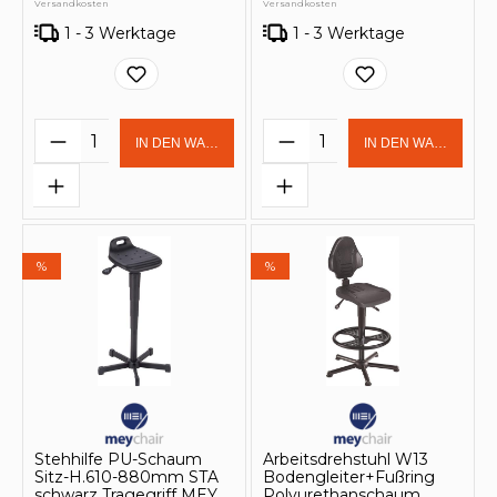
Versandkosten
Versandkosten
1 - 3 Werktage
1 - 3 Werktage
Produkt Anzahl: Gib den gewünschten 
Produkt Anzahl: Gi
IN DEN WARENKORB
IN DEN WARENKOR
%
%
Stehhilfe PU-Schaum
Arbeitsdrehstuhl W13
Sitz-H.610-880mm STA
Bodengleiter+Fußring
schwarz Tragegriff MEY
Polyurethanschaum