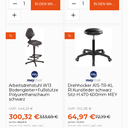
Produkt Anzahl: Gib den gewünschten 
Produkt Anzahl: Gi
IN DEN WARENKORB
IN DEN WARENKOR
%
%
Arbeitsdrehstuhl W13
Drehhocker A1S-TR-KL
Bodengleiter+Fußstütze
Rl.Kunstleder schwarz
Polyurethanschaum
Sitz-H.470-600mm MEY
schwarz
UVP:
446,25 €
UVP:
102,28 €
300,32 €
64,97 €
333,69 €
72,19 €
vorher 333,69 €
vorher 72,19 €
Preise inkl. MwSt., ggf. zzgl.
Preise inkl. MwSt., ggf. zzgl.