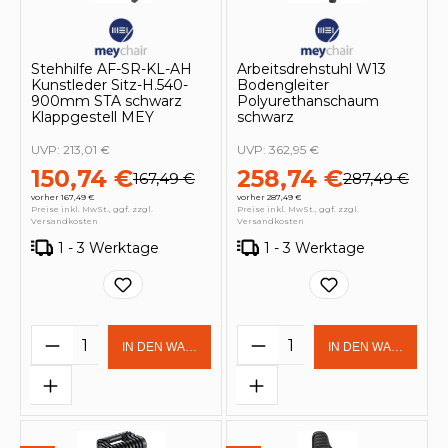
Stehhilfe AF-SR-KL-AH
Arbeitsdrehstuhl W13
Kunstleder Sitz-H.540-
Bodengleiter
900mm STA schwarz
Polyurethanschaum
Klappgestell MEY
schwarz
UVP:
213,01 €
UVP:
362,95 €
150,74 €
258,74 €
167,49 €
287,49 €
vorher 167,49 €
vorher 287,49 €
Preise inkl. MwSt., ggf. zzgl.
Preise inkl. MwSt., ggf. zzgl.
Versandkosten
Versandkosten
1 - 3 Werktage
1 - 3 Werktage
Produkt Anzahl: Gib den gewünschten 
Produkt Anzahl: Gi
IN DEN WARENKORB
IN DEN WARENKOR