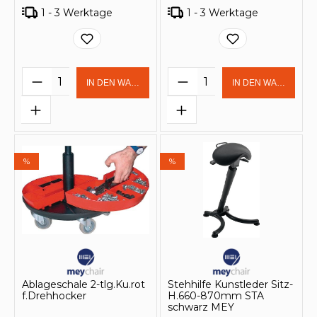
1 - 3 Werktage
1 - 3 Werktage
Produkt Anzahl: Gib den gewünschten 
Produkt Anzahl: Gi
IN DEN WARENKORB
IN DEN WARENKOR
%
%
Ablageschale 2-tlg.Ku.rot
Stehhilfe Kunstleder Sitz-
f.Drehhocker
H.660-870mm STA
schwarz MEY