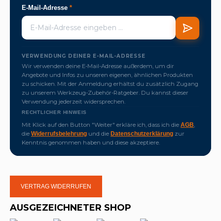
E-Mail-Adresse
*
VERWENDUNG DEINER E-MAIL-ADRESSE
Wir verwenden deine E-Mail-Adresse außerdem, um dir
Angebote und Infos zu unseren eigenen, ähnlichen Produkten
zu schicken. Mit der Anmeldung erhältst du zusätzlich Zugang
zu unserem Werkzeug-Zubehör-Ratgeber. Du kannst dieser
Verwendung jederzeit widersprechen.
RECHTLICHER HINWEIS
Mit Klick auf den Button "Weiter" erkläre ich, dass ich die
,
AGB
die
und die
zur
Widerrufsbelehrung
Datenschutzerklärung
Kenntnis genommen haben und diese akzeptiere.
VERTRAG WIDERRUFEN
AUSGEZEICHNETER SHOP