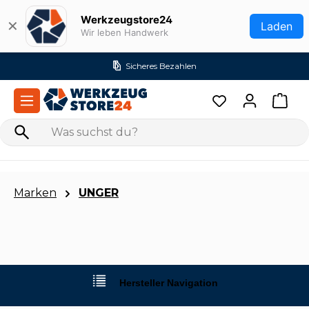
Zum Hauptinhalt springen
Werkzeugstore24
✕
Laden
Wir leben Handwerk
Sicheres Bezahlen
Marken
UNGER
Hersteller Navigation