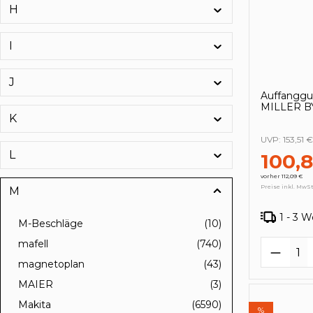
H
I
J
Auffanggur
MILLER 
K
UVP:
153,51 €
L
100,
vorher 112,09 €
Preise inkl. MwSt
M
1 - 3 
M-Beschläge
(10)
mafell
(740)
Produk
magnetoplan
(43)
MAIER
(3)
Makita
(6590)
%