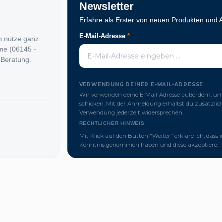
Newsletter
Erfahre als Erster von neuen Produkten und 
E-Mail-Adresse
*
n nutze ganz
ine (06145 -
 Beratung.
VERWENDUNG DEINER E-MAIL-ADRESSE
Wir verwenden deine E-Mail-Adresse außerdem, um 
schicken. Mit der Anmeldung erhältst du zusätzl
Verwendung jederzeit widersprechen.
RECHTLICHER HINWEIS
Mit Klick auf den Button "Weiter" erkläre ich, dass 
Kenntnis genommen haben und diese akzeptiere.