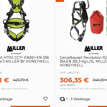
rt H700 CC7+ EN361+EN 358
Gerüstbauset Revolution R
.Gr.3 MILLER BY HONEYWELL
354,EN 355 3-tlg.L/XL MILL
HONEYWELL
 €
UVP:
486,71 €
1 €
306,35 €
423,79 €
340,39 
vorher 340,39 €
., ggf. zzgl. Versandkosten
Preise inkl. MwSt., ggf. zzgl. Versandkosten
Werktage
1 - 3 Werktage