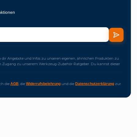
Aktionen
dir Angebote und Infos zu unseren eigenen, ähnlichen Produkten zu
ich Zugang zu unserem Werkzeug-Zubehör-Ratgeber. Du kannst dieser
ich die
, die
und die
zur
AGB
Widerrufsbelehrung
Datenschutzerklärung