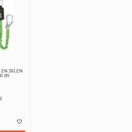
2 EN 361,EN
ER BY
€