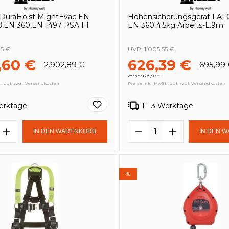
DuraHoist MightEvac EN
Höhensicherungsgerät FA
B,EN 360,EN 1497 PSA III
EN 360 4,5kg Arbeits-L.9m
85 €
UVP:
1.005,55 €
,60 €
626,39 €
2.902,89 €
695,99
vorher 695,99 €
., ggf. zzgl. Versandkosten
Preise inkl. MwSt., ggf. zzgl. Versandkosten
Werktage
1 - 3 Werktage
t Anzahl: Gib den gewünschten Wert e
Produkt Anzahl: 
IN DEN WARENKORB
IN DEN 
%