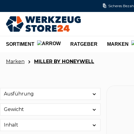
Sicheres Bezah
m Hauptinhalt springen
Zur Suche springen
Zur Hauptnavigation springen
SORTIMENT
RATGEBER
MARKEN
Marken
MILLER BY HONEYWELL
Ausführung
Gewicht
Inhalt