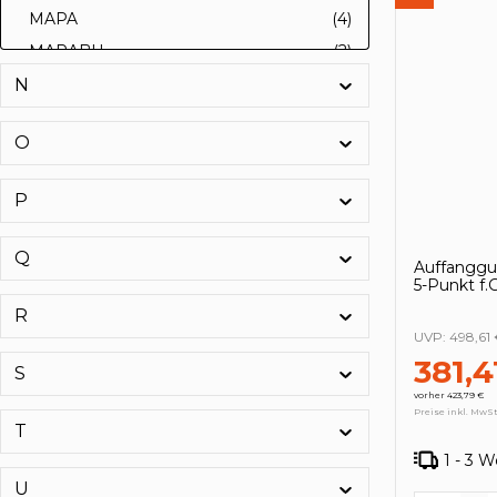
MAPA
(4)
MARABU
(2)
MARSTON
(12)
N
Marston-Domsel
(1)
O
martor
(44)
MAS
(44)
P
Matador
(4)
mato
(16)
Q
Auffanggu
Maul
(30)
5-Punkt f
mauser
(21)
R
UVP:
498,61
max4car
(13)
381,4
S
Maxion
(6)
vorher 423,79 €
MCC
(1)
Preise inkl. MwSt
T
Meindl
(31)
1 - 3 
MEMO
(1)
U