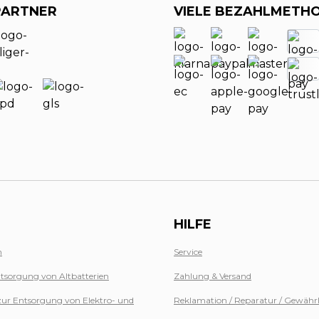
PARTNER
VIELE BEZAHLMETH
HILFE
n
Service
tsorgung von Altbatterien
Zahlung & Versand
zur Entsorgung von Elektro- und
Reklamation / Reparatur / Gewähr