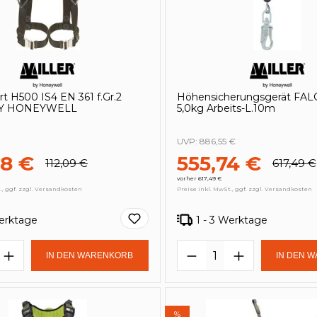
t H500 IS4 EN 361 f.Gr.2
Höhensicherungsgerät FA
BY HONEYWELL
5,0kg Arbeits-L.10m
UVP:
886,55 €
88 €
555,74 €
112,09 €
617,49 €
vorher 617,49 €
., ggf. zzgl. Versandkosten
Preise inkl. MwSt., ggf. zzgl. Versandkosten
Werktage
1 - 3 Werktage
t Anzahl: Gib den gewünschten Wert e
Produkt Anzahl: 
IN DEN WARENKORB
IN DEN 
%