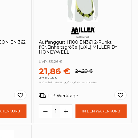
LCON EN 362
Auffanggurt H100 EN361 2-Punkt
f.Gr.Einheitsgröße (L/XL) MILLER BY
HONEYWELL
UVP:
33,26 €
21,86 €
24,29 €
vorher 24,29 €
Preise inkl. MwSt., ggf. zzgl. Versandkosten
1 - 3 Werktage
in oder benutze die Schaltflächen um
Gib den gewünschten Wert ein oder be
Produkt Anzahl: Gib den ge
WARENKORB
IN DEN WARENKORB