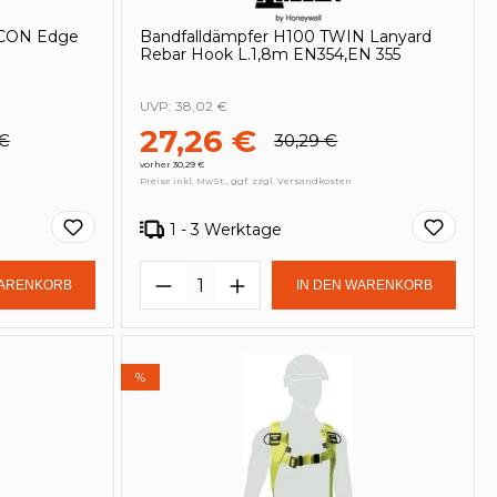
LCON Edge
Bandfalldämpfer H100 TWIN Lanyard
Rebar Hook L.1,8m EN354,EN 355
UVP:
38,02 €
27,26 €
 €
30,29 €
vorher 30,29 €
Preise inkl. MwSt., ggf. zzgl. Versandkosten
1 - 3 Werktage
in oder benutze die Schaltflächen um
Gib den gewünschten Wert ein oder be
Produkt Anzahl: Gib den ge
WARENKORB
IN DEN WARENKORB
%