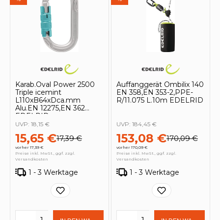
Karab.Oval Power 2500
Auffanggerät Ombilix 140
Triple icemint
EN 358,EN 353-2,PPE-
L110xB64xDca.mm
R/11.075 L.10m EDELRID
Alu.EN 12275,EN 362
EDELRID
UVP:
18,15 €
UVP:
184,45 €
15,65 €
153,08 €
17,39 €
170,09 €
vorher 17,39 €
vorher 170,09 €
Preise inkl. MwSt., ggf. zzgl.
Preise inkl. MwSt., ggf. zzgl.
Versandkosten
Versandkosten
1 - 3 Werktage
1 - 3 Werktage
Produkt Anzahl: Gib den gewünschten 
Produkt Anzahl: Gi