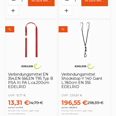
IN DEN WARENKORB
IN DEN WARENKOR
%
%
Verbindungsmittel EN
Verbindungsmittel
354,EN 566,EN 795 Typ B
Shockstop-Y 140 Giant
PSA III PA L.ca.200cm
L.180cm EN 355
EDELRID
EDELRID
UVP:
15,17 €
UVP:
236,81 €
13,31 €
196,55 €
14,79 €
218,39 €
vorher 14,79 €
vorher 218,39 €
Preise inkl. MwSt., ggf. zzgl.
Preise inkl. MwSt., ggf. zzgl.
Versandkosten
Versandkosten