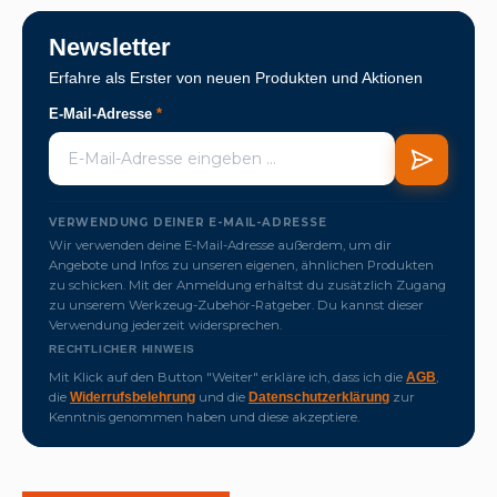
Newsletter
Erfahre als Erster von neuen Produkten und Aktionen
E-Mail-Adresse
*
VERWENDUNG DEINER E-MAIL-ADRESSE
Wir verwenden deine E-Mail-Adresse außerdem, um dir
Angebote und Infos zu unseren eigenen, ähnlichen Produkten
zu schicken. Mit der Anmeldung erhältst du zusätzlich Zugang
zu unserem Werkzeug-Zubehör-Ratgeber. Du kannst dieser
Verwendung jederzeit widersprechen.
RECHTLICHER HINWEIS
Mit Klick auf den Button "Weiter" erkläre ich, dass ich die
,
AGB
die
und die
zur
Widerrufsbelehrung
Datenschutzerklärung
Kenntnis genommen haben und diese akzeptiere.