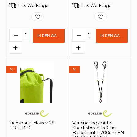
1 - 3 Werktage
1 - 3 Werktage
Produkt Anzahl: Gib den gewünschten 
Produkt Anzahl: Gi
IN DEN WARENKORB
IN DEN WARENKOR
%
%
Transportrucksack 28l
Verbindungsmittel
EDELRID
Shockstop-Y 140 Tie-
Back Giant L.200cm EN