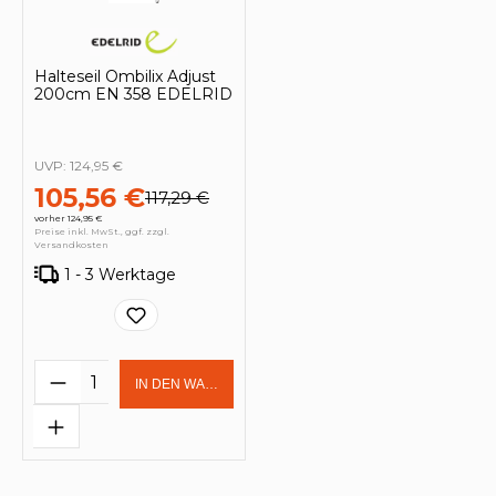
Halteseil Ombilix Adjust
200cm EN 358 EDELRID
UVP:
124,95 €
105,56 €
117,29 €
vorher 124,95 €
Preise inkl. MwSt., ggf. zzgl.
Versandkosten
1 - 3 Werktage
Produkt Anzahl: Gib den gewünschten 
IN DEN WARENKORB