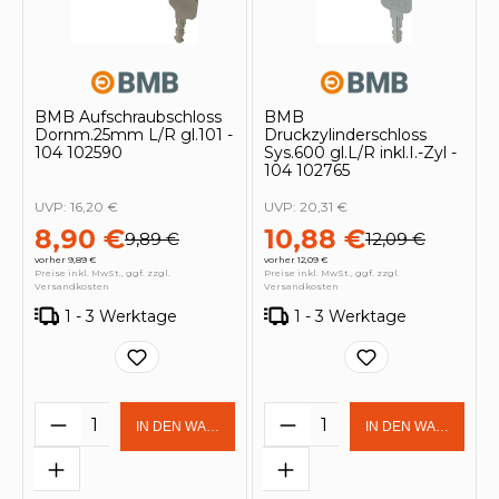
BMB Aufschraubschloss
BMB
Dornm.25mm L/R gl.101 -
Druckzylinderschloss
104 102590
Sys.600 gl.L/R inkl.I.-Zyl -
104 102765
UVP:
16,20 €
UVP:
20,31 €
8,90 €
10,88 €
9,89 €
12,09 €
vorher 9,89 €
vorher 12,09 €
Preise inkl. MwSt., ggf. zzgl.
Preise inkl. MwSt., ggf. zzgl.
Versandkosten
Versandkosten
1 - 3 Werktage
1 - 3 Werktage
Produkt Anzahl: Gib den gewünschten 
Produkt Anzahl: Gi
IN DEN WARENKORB
IN DEN WARENKOR