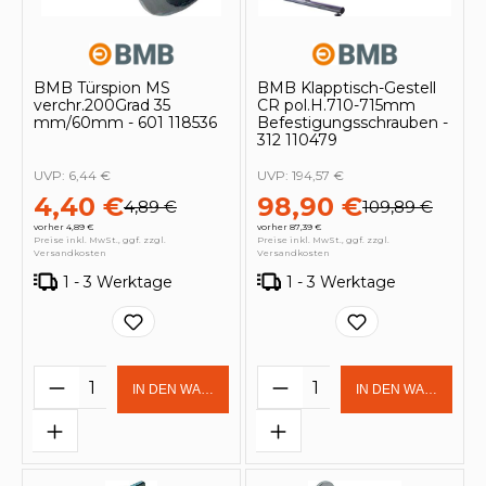
BMB Türspion MS
BMB Klapptisch-Gestell
verchr.200Grad 35
CR pol.H.710-715mm
mm/60mm - 601 118536
Befestigungsschrauben -
312 110479
UVP:
6,44 €
UVP:
194,57 €
4,40 €
98,90 €
4,89 €
109,89 €
vorher 4,89 €
vorher 87,39 €
Preise inkl. MwSt., ggf. zzgl.
Preise inkl. MwSt., ggf. zzgl.
Versandkosten
Versandkosten
1 - 3 Werktage
1 - 3 Werktage
Produkt Anzahl: Gib den gewünschten 
Produkt Anzahl: Gi
IN DEN WARENKORB
IN DEN WARENKOR