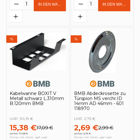
Produkt Anzahl: Gib den gewünschten 
Produkt Anzahl: Gi
IN DEN WARENKORB
IN DEN WARENKOR
%
%
Kabelwanne BOXIT V
BMB Abdeckrosette zu
Metall schwarz L.310mm
Türspion MS verchr.ID
B.120mm BMB
14mm AD 46mm - 601
118970
UVP:
30,19 €
UVP:
2,75 €
15,38 €
2,69 €
17,09 €
2,99 €
vorher 17,09 €
vorher 2,75 €
Preise inkl. MwSt., ggf. zzgl.
Preise inkl. MwSt., ggf. zzgl.