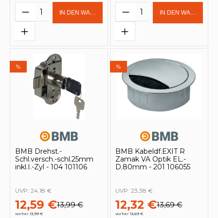
Produkt Anzahl: Gib den gewünschten 
Produkt Anzahl: Gi
IN DEN WARENKORB
IN DEN WARENKOR
%
%
BMB Drehst.-
BMB Kabeldf.EXIT R
Schl.versch.-schl.25mm
Zamak VA Optik EL.-
inkl.I.-Zyl - 104 101106
D.80mm - 201 106055
UVP:
24,18 €
UVP:
23,38 €
12,59 €
12,32 €
13,99 €
13,69 €
vorher 13,99 €
vorher 13,69 €