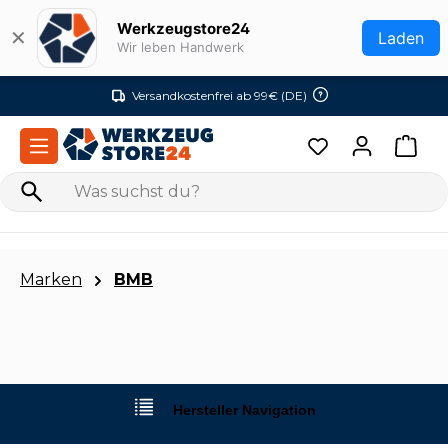
Zum Hauptinhalt springen
Werkzeugstore24
✕
Laden
Wir leben Handwerk
Versandkostenfrei ab 99€ (DE)
Marken
BMB
Hersteller Navigation