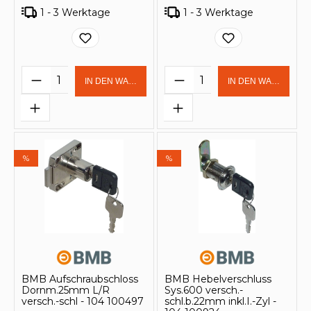
1 - 3 Werktage
1 - 3 Werktage
Produkt Anzahl: Gib den gewünschten 
Produkt Anzahl: Gi
IN DEN WARENKORB
IN DEN WARENKOR
%
%
BMB Aufschraubschloss
BMB Hebelverschluss
Dornm.25mm L/R
Sys.600 versch.-
versch.-schl - 104 100497
schl.b.22mm inkl.I.-Zyl -