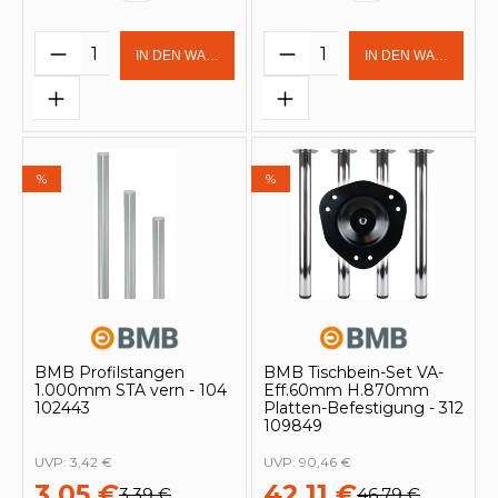
Produkt Anzahl: Gib den gewünschten 
Produkt Anzahl: Gi
IN DEN WARENKORB
IN DEN WARENKOR
%
%
BMB Profilstangen
BMB Tischbein-Set VA-
1.000mm STA vern - 104
Eff.60mm H.870mm
102443
Platten-Befestigung - 312
109849
UVP:
3,42 €
UVP:
90,46 €
3,05 €
42,11 €
3,39 €
46,79 €