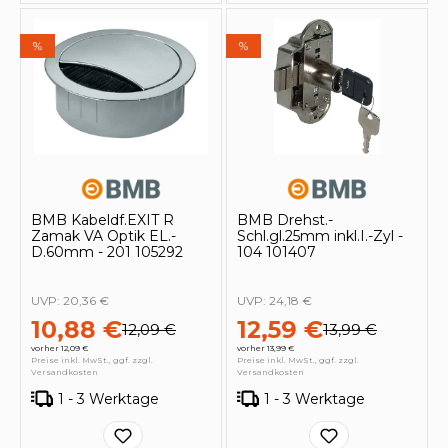
%
%
BMB Kabeldf.EXIT R
BMB Drehst.-
Zamak VA Optik EL.-
Schl.gl.25mm inkl.I.-Zyl -
D.60mm - 201 105292
104 101407
UVP:
20,36 €
UVP:
24,18 €
10,88 €
12,59 €
12,09 €
13,99 €
vorher 12,09 €
vorher 13,99 €
Preise inkl. MwSt., ggf. zzgl.
Preise inkl. MwSt., ggf. zzgl.
Versandkosten
Versandkosten
1 - 3 Werktage
1 - 3 Werktage