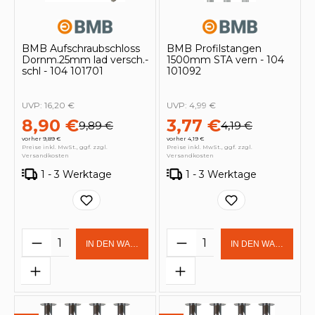
BMB Aufschraubschloss
BMB Profilstangen
Dornm.25mm lad versch.-
1500mm STA vern - 104
schl - 104 101701
101092
UVP:
16,20 €
UVP:
4,99 €
8,90 €
3,77 €
9,89 €
4,19 €
vorher 9,89 €
vorher 4,19 €
Preise inkl. MwSt., ggf. zzgl.
Preise inkl. MwSt., ggf. zzgl.
Versandkosten
Versandkosten
1 - 3 Werktage
1 - 3 Werktage
Produkt Anzahl: Gib den gewünschten 
Produkt Anzahl: Gi
IN DEN WARENKORB
IN DEN WARENKOR