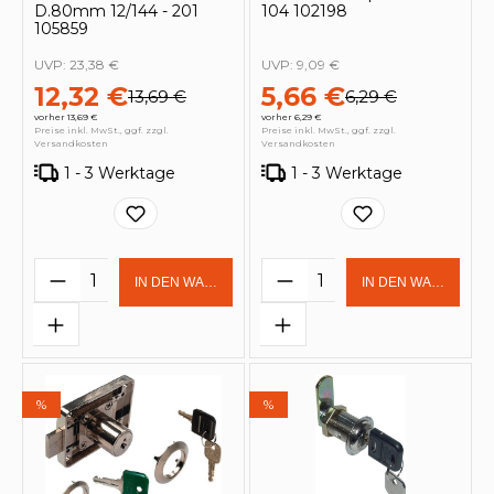
D.80mm 12/144 - 201
104 102198
105859
UVP:
23,38 €
UVP:
9,09 €
12,32 €
5,66 €
13,69 €
6,29 €
vorher 13,69 €
vorher 6,29 €
Preise inkl. MwSt., ggf. zzgl.
Preise inkl. MwSt., ggf. zzgl.
Versandkosten
Versandkosten
1 - 3 Werktage
1 - 3 Werktage
Produkt Anzahl: Gib den gewünschten 
Produkt Anzahl: Gi
IN DEN WARENKORB
IN DEN WARENKOR
%
%