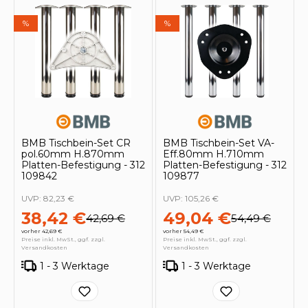
%
%
BMB Tischbein-Set CR
BMB Tischbein-Set VA-
pol.60mm H.870mm
Eff.80mm H.710mm
Platten-Befestigung - 312
Platten-Befestigung - 312
109842
109877
UVP:
82,23 €
UVP:
105,26 €
38,42 €
49,04 €
42,69 €
54,49 €
vorher 42,69 €
vorher 54,49 €
Preise inkl. MwSt., ggf. zzgl.
Preise inkl. MwSt., ggf. zzgl.
Versandkosten
Versandkosten
1 - 3 Werktage
1 - 3 Werktage