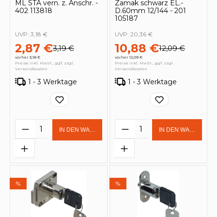
ML STA vern. z. Anschr. -
Zamak schwarz EL.-
402 113818
D.60mm 12/144 - 201
105187
UVP:
3,18 €
UVP:
20,36 €
2,87 €
10,88 €
3,19 €
12,09 €
vorher 3,18 €
vorher 12,09 €
Preise inkl. MwSt., ggf. zzgl.
Preise inkl. MwSt., ggf. zzgl.
Versandkosten
Versandkosten
1 - 3 Werktage
1 - 3 Werktage
Produkt Anzahl: Gib den gewünschten 
Produkt Anzahl: Gi
IN DEN WARENKORB
IN DEN WARENKOR
%
%