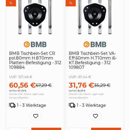
%
%
BMB Tischbein-Set CR
BMB Tischbein-Set VA-
pol.80mm H.870mm
Eff.60mm H.710mm i6-
Platten-Befestigung - 312
KT.Befestigung - 312
109884
109807
UVP:
127,46 €
UVP:
67,44 €
60,56 €
31,76 €
67,29 €
35,29 €
vorher 67,29 €
vorher 35,29 €
Preise inkl. MwSt., ggf. zzgl.
Preise inkl. MwSt., ggf. zzgl.
Versandkosten
Versandkosten
1 - 3 Werktage
1 - 3 Werktage