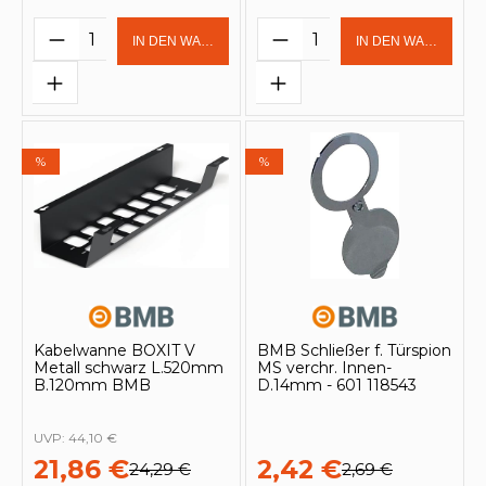
Produkt Anzahl: Gib den gewünschten 
Produkt Anzahl: Gi
IN DEN WARENKORB
IN DEN WARENKOR
%
%
Kabelwanne BOXIT V
BMB Schließer f. Türspion
Metall schwarz L.520mm
MS verchr. Innen-
B.120mm BMB
D.14mm - 601 118543
UVP:
44,10 €
21,86 €
2,42 €
24,29 €
2,69 €