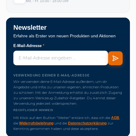
Mo. - Fr. 10:00 - 16:00 Uhr
Newsletter
Erfahre als Erster von neuen Produkten und Aktionen
E-Mail-Adresse
*
VERWENDUNG DEINER E-MAIL-ADRESSE
Wir verwenden deine E-Mail-Adresse außerdem, um dir
Angebote und Infos zu unseren eigenen, ähnlichen Produkten
zu schicken. Mit der Anmeldung erhältst du zusätzlich Zugang
zu unserem Werkzeug-Zubehör-Ratgeber. Du kannst dieser
Verwendung jederzeit widersprechen.
RECHTLICHER HINWEIS
Mit Klick auf den Button "Weiter" erkläre ich, dass ich die
,
AGB
die
und die
zur
Widerrufsbelehrung
Datenschutzerklärung
Kenntnis genommen haben und diese akzeptiere.