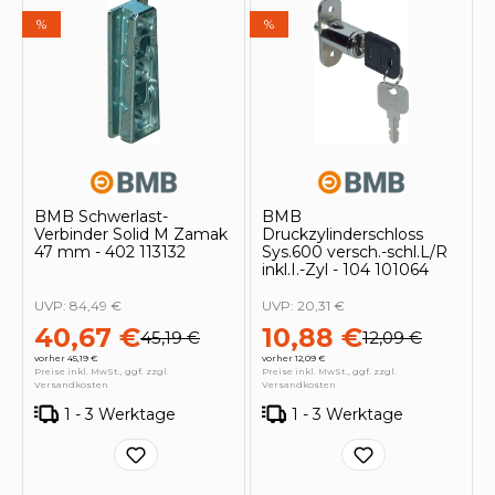
%
%
BMB Schwerlast-
BMB
Verbinder Solid M Zamak
Druckzylinderschloss
47 mm - 402 113132
Sys.600 versch.-schl.L/R
inkl.I.-Zyl - 104 101064
UVP:
84,49 €
UVP:
20,31 €
40,67 €
10,88 €
45,19 €
12,09 €
vorher 45,19 €
vorher 12,09 €
Preise inkl. MwSt., ggf. zzgl.
Preise inkl. MwSt., ggf. zzgl.
Versandkosten
Versandkosten
1 - 3 Werktage
1 - 3 Werktage