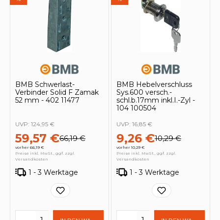
BMB Schwerlast-
BMB Hebelverschluss
Verbinder Solid F Zamak
Sys.600 versch.-
52 mm - 402 11477
schl.b.17mm inkl.I.-Zyl -
104 100504
UVP:
124,95 €
UVP:
16,85 €
59,57 €
9,26 €
66,19 €
10,29 €
vorher 66,19 €
vorher 10,29 €
Preise inkl. MwSt., ggf. zzgl.
Preise inkl. MwSt., ggf. zzgl.
Versandkosten
Versandkosten
1 - 3 Werktage
1 - 3 Werktage
Produkt Anzahl: Gib den gewünschten 
Produkt Anzahl: Gi