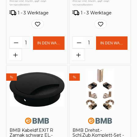
Preise inkl. MwSt., ggf. zzgl.
Preise inkl. MwSt., ggf. zzgl.
Versandkosten
Versandkosten
1 - 3 Werktage
1 - 3 Werktage
Produkt Anzahl: Gib den gewünschten 
Produkt Anzahl: Gi
IN DEN WARENKORB
IN DEN WARENKOR
%
%
BMB Kabeldf.EXIT R
BMB Drehst.-
Zamak schwarz EL.-
Schl.Zub.Komplett-Set -