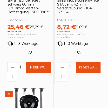
BMB Tischbein-Set
BMB Möbelschließwinkel
schwarz 60mm
STA vern. 42 mm
H.710mm Platten-
Verschraubung - 104
Befestigung - 312 109835
123954
UVP:
53,45 €
UVP:
19,04 €
25,46 €
8,72 €
28,29 €
9,69 €
vorher 28,29 €
vorher 9,69 €
Preise inkl. MwSt., ggf. zzgl.
Preise inkl. MwSt., ggf. zzgl.
Versandkosten
Versandkosten
1 - 3 Werktage
1 - 3 Werktage
Produkt Anzahl: Gib den gewünschten 
Produkt Anzahl: Gi
IN DEN WARENKORB
IN DEN WARENKOR
%