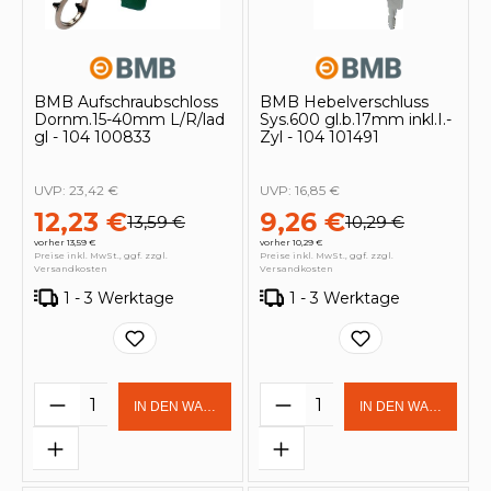
BMB Aufschraubschloss
BMB Hebelverschluss
Dornm.15-40mm L/R/lad
Sys.600 gl.b.17mm inkl.I.-
gl - 104 100833
Zyl - 104 101491
UVP:
23,42 €
UVP:
16,85 €
12,23 €
9,26 €
13,59 €
10,29 €
vorher 13,59 €
vorher 10,29 €
Preise inkl. MwSt., ggf. zzgl.
Preise inkl. MwSt., ggf. zzgl.
Versandkosten
Versandkosten
1 - 3 Werktage
1 - 3 Werktage
Produkt Anzahl: Gib den gewünschten 
Produkt Anzahl: Gi
IN DEN WARENKORB
IN DEN WARENKOR