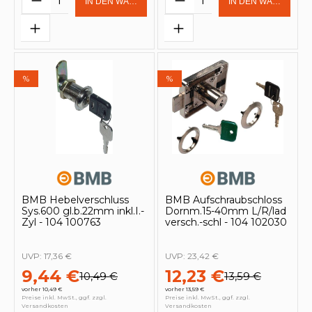
IN DEN WARENKORB
IN DEN WARENKOR
%
%
BMB Hebelverschluss
BMB Aufschraubschloss
Sys.600 gl.b.22mm inkl.I.-
Dornm.15-40mm L/R/lad
Zyl - 104 100763
versch.-schl - 104 102030
UVP:
17,36 €
UVP:
23,42 €
9,44 €
12,23 €
10,49 €
13,59 €
vorher 10,49 €
vorher 13,59 €
Preise inkl. MwSt., ggf. zzgl.
Preise inkl. MwSt., ggf. zzgl.
Versandkosten
Versandkosten