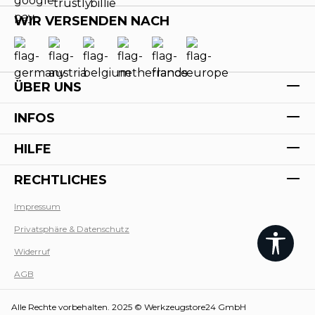
WIR VERSENDEN NACH
ÜBER UNS
INFOS
HILFE
RECHTLICHES
Impressum
Privatsphäre & Datenschutz
Werk
Widerruf
AGB
Alle Rechte vorbehalten. 2025 © Werkzeugstore24 GmbH