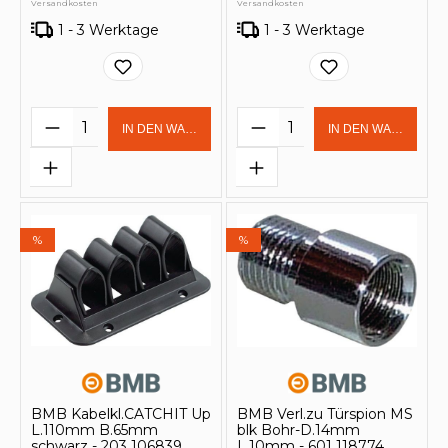
Versandkosten
Versandkosten
1 - 3 Werktage
1 - 3 Werktage
Produkt Anzahl: Gib den gewünschten 
Produkt Anzahl: Gi
IN DEN WARENKORB
IN DEN WARENKOR
%
%
BMB Kabelkl.CATCHIT Up
BMB Verl.zu Türspion MS
L.110mm B.65mm
blk Bohr-D.14mm
schwarz - 203 106839
L.10mm - 601 118774