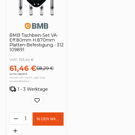
BMB Tischbein-Set VA-
Eff.80mm H.870mm
Platten-Befestigung - 312
109891
UVP:
133,64 €
61,46 €
68,29 €
vorher 68,29 €
Preise inkl. MwSt., ggf. zzgl.
Versandkosten
1 - 3 Werktage
Produkt Anzahl: Gib den gewünschten 
IN DEN WARENKORB