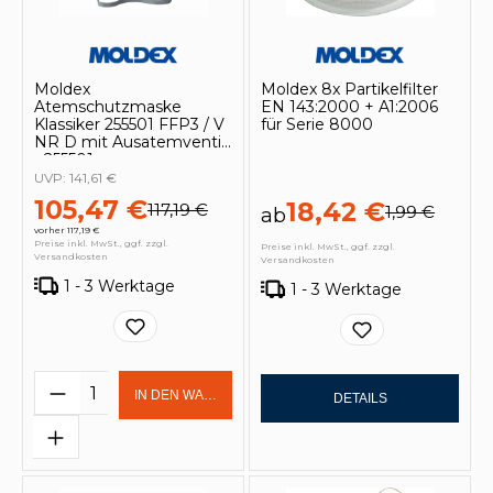
Moldex
Moldex 8x Partikelfilter
Atemschutzmaske
EN 143:2000 + A1:2006
Klassiker 255501 FFP3 / V
für Serie 8000
NR D mit Ausatemventil
- 255501
UVP:
141,61 €
105,47 €
18,42 €
117,19 €
1,99 €
ab
vorher 117,19 €
Preise inkl. MwSt., ggf. zzgl.
Preise inkl. MwSt., ggf. zzgl.
Versandkosten
Versandkosten
1 - 3 Werktage
1 - 3 Werktage
Produkt Anzahl: Gib den gewünschten 
IN DEN WARENKORB
DETAILS