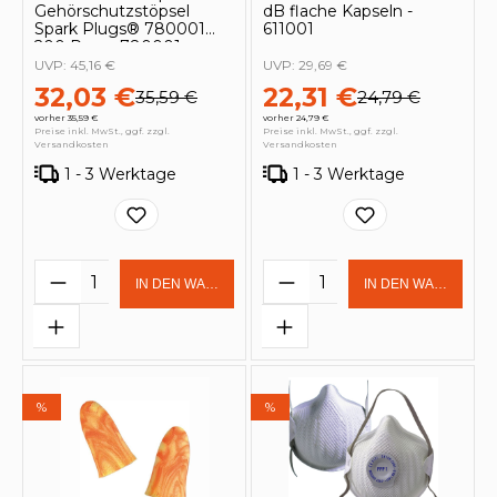
Gehörschutzstöpsel
dB flache Kapseln -
Spark Plugs® 780001
611001
200 Paar - 780001
UVP:
45,16 €
UVP:
29,69 €
32,03 €
22,31 €
35,59 €
24,79 €
vorher 35,59 €
vorher 24,79 €
Preise inkl. MwSt., ggf. zzgl.
Preise inkl. MwSt., ggf. zzgl.
Versandkosten
Versandkosten
1 - 3 Werktage
1 - 3 Werktage
Produkt Anzahl: Gib den gewünschten 
Produkt Anzahl: Gi
IN DEN WARENKORB
IN DEN WARENKOR
%
%