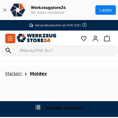
Zum Hauptinhalt springen
Werkzeugstore24
✕
Laden
Wir leben Handwerk
Versandkostenfrei ab 99€ (DE)
Marken
Moldex
Hersteller Navigation