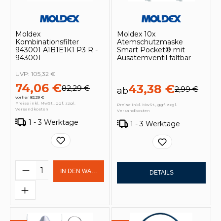
Moldex
Moldex 10x
Kombinationsfilter
Atemschutzmaske
943001 A1B1E1K1 P3 R -
Smart Pocket® mit
943001
Ausatemventil faltbar
UVP:
105,32 €
74,06 €
43,38 €
82,29 €
2,99 €
ab
vorher 82,29 €
Preise inkl. MwSt., ggf. zzgl.
Preise inkl. MwSt., ggf. zzgl.
Versandkosten
Versandkosten
1 - 3 Werktage
1 - 3 Werktage
Produkt Anzahl: Gib den gewünschten 
IN DEN WARENKORB
DETAILS