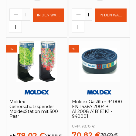
Produkt Anzahl: Gib den gewünschten 
Produkt Anzahl: Gi
IN DEN WARENKORB
IN DEN WARENKOR
%
%
Moldex
Moldex Gasfilter 940001
Gehörschutzspender
EN 14387:2004 +
MoldexStation mit 500
A1:2008 A1B1E1K1 -
Paar
940001
UVP:
98,18 €
70,82 €
78,02 €
78,69 €
78,99 €