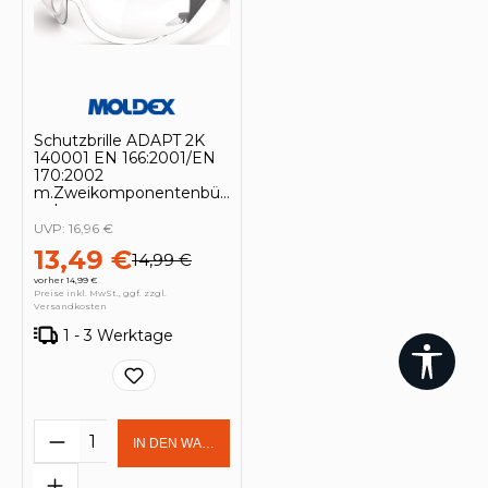
Schutzbrille ADAPT 2K
140001 EN 166:2001/EN
170:2002
m.Zweikomponentenbü
geln
UVP:
16,96 €
13,49 €
14,99 €
vorher 14,99 €
Preise inkl. MwSt., ggf. zzgl.
Versandkosten
1 - 3 Werktage
Werk
Produkt Anzahl: Gib den gewünschten 
IN DEN WARENKORB