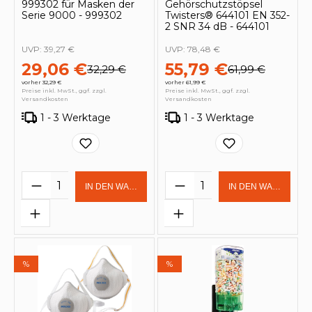
999302 für Masken der
Gehörschutzstöpsel
Serie 9000 - 999302
Twisters® 644101 EN 352-
2 SNR 34 dB - 644101
UVP:
39,27 €
UVP:
78,48 €
29,06 €
55,79 €
32,29 €
61,99 €
vorher 32,29 €
vorher 61,99 €
Preise inkl. MwSt., ggf. zzgl.
Preise inkl. MwSt., ggf. zzgl.
Versandkosten
Versandkosten
1 - 3 Werktage
1 - 3 Werktage
Produkt Anzahl: Gib den gewünschten 
Produkt Anzahl: Gi
IN DEN WARENKORB
IN DEN WARENKOR
%
%