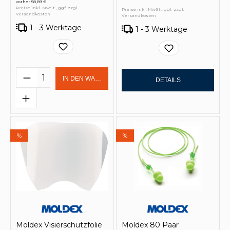
vorher 58,89 €
Preise inkl. MwSt., ggf. zzgl.
Preise inkl. MwSt., ggf. zzgl.
Versandkosten
Versandkosten
1 - 3 Werktage
1 - 3 Werktage
Produkt Anzahl: Gib den gewünschten 
IN DEN WARENKORB
DETAILS
%
%
Moldex Visierschutzfolie
Moldex 80 Paar