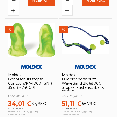
IN DEN WARENKORB
IN DEN WARENKOR
%
%
Moldex
Moldex
Gehörschutzstöpsel
Bügelgehörschutz
Contours® 740001 SNR
WaveBand 2K 680001
35 dB - 740001
Stöpsel austauschbar -
680001
UVP:
47,54 €
UVP:
71,40 €
34,01 €
51,11 €
37,79 €
56,79 €
vorher 37,79 €
vorher 56,79 €
Preise inkl. MwSt., ggf. zzgl.
Preise inkl. MwSt., ggf. zzgl.
Versandkosten
Versandkosten