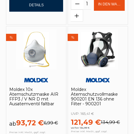
Produkt Anzahl: Gi
IN DEN WARENKOR
DETAILS
%
%
Moldex 10x
Moldex
Atemschutzmaske AIR
Atemschutzvollmaske
FFP3 / V NR D mit
900201 EN 136 ohne
Ausatemventil faltbar
Filter - 900201
UVP:
165,41 €
121,49 €
93,72 €
134,99 €
6,99 €
ab
vorher 134,99 €
Preise inkl. MwSt., ggf. zzgl.
Preise inkl. MwSt., ggf. zzgl.