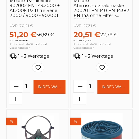
Moldex Partikelfilter
Moldex
902002 EN 143:2000 +
Atemschutzhalbmaske
A1:2006 P2 R für Serie
700201 EN 140 EN 14387
7000 / 9000 - 902001
EN 143 ohne Filter -
700201
UVP:
70,21 €
UVP:
27,31 €
51,20 €
20,51 €
56,89 €
22,79 €
vorher 56,89 €
vorher 22,79 €
Preise inkl. MwSt., ggf. zzgl.
Preise inkl. MwSt., ggf. zzgl.
Versandkosten
Versandkosten
1 - 3 Werktage
1 - 3 Werktage
Produkt Anzahl: Gib den gewünschten 
Produkt Anzahl: Gi
IN DEN WARENKORB
IN DEN WARENKOR
%
%