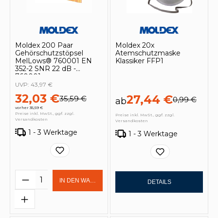
Moldex 200 Paar
Moldex 20x
Gehörschutzstöpsel
Atemschutzmaske
MelLows® 760001 EN
Klassiker FFP1
352-2 SNR 22 dB -
760001
UVP:
43,97 €
32,03 €
27,44 €
35,59 €
0,99 €
ab
vorher 35,59 €
Preise inkl. MwSt., ggf. zzgl.
Preise inkl. MwSt., ggf. zzgl.
Versandkosten
Versandkosten
1 - 3 Werktage
1 - 3 Werktage
Produkt Anzahl: Gib den gewünschten 
IN DEN WARENKORB
DETAILS