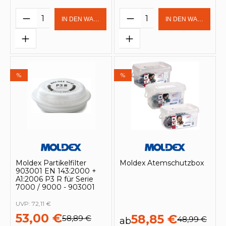
Produkt Anzahl: Gib den gewünschten 
Produkt Anzahl: Gi
IN DEN WARENKORB
IN DEN WARENKOR
%
%
Moldex Partikelfilter
Moldex Atemschutzbox
903001 EN 143:2000 +
A1:2006 P3 R für Serie
7000 / 9000 - 903001
UVP:
72,11 €
53,00 €
58,85 €
58,89 €
48,99 €
ab