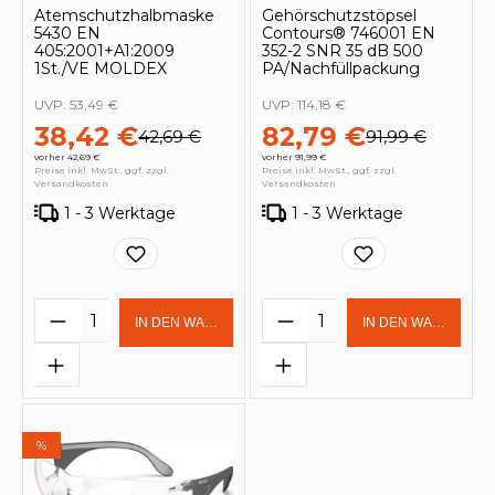
Atemschutzhalbmaske
Gehörschutzstöpsel
5430 EN
Contours® 746001 EN
405:2001+A1:2009
352-2 SNR 35 dB 500
1St./VE MOLDEX
PA/Nachfüllpackung
UVP:
53,49 €
UVP:
114,18 €
38,42 €
82,79 €
42,69 €
91,99 €
vorher 42,69 €
vorher 91,99 €
Preise inkl. MwSt., ggf. zzgl.
Preise inkl. MwSt., ggf. zzgl.
Versandkosten
Versandkosten
1 - 3 Werktage
1 - 3 Werktage
Produkt Anzahl: Gib den gewünschten 
Produkt Anzahl: Gi
IN DEN WARENKORB
IN DEN WARENKOR
%