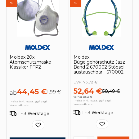
%
%
Moldex 20x
Moldex
Atemschutzmaske
Bügelgehörschutz Jazz
Klassiker FFP2
Band 2 670002 Stöpsel
austauschbar - 670002
UVP:
73,78 €
52,64 €
44,45 €
58,49 €
1,99 €
ab
vorher 58,49 €
Preise inkl. MwSt., ggf. zzgl.
Preise inkl. MwSt., ggf. zzgl.
Versandkosten
Versandkosten
1 - 3 Werktage
1 - 3 Werktage