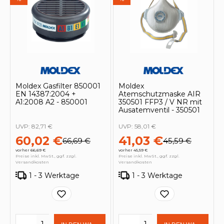
Moldex Gasfilter 850001
Moldex
EN 14387:2004 +
Atemschutzmaske AIR
A1:2008 A2 - 850001
350501 FFP3 / V NR mit
Ausatemventil - 350501
UVP:
82,71 €
UVP:
58,01 €
60,02 €
41,03 €
66,69 €
45,59 €
vorher 66,69 €
vorher 45,59 €
Preise inkl. MwSt., ggf. zzgl.
Preise inkl. MwSt., ggf. zzgl.
Versandkosten
Versandkosten
1 - 3 Werktage
1 - 3 Werktage
Produkt Anzahl: Gib den gewünschten 
Produkt Anzahl: Gi