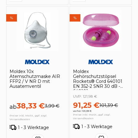
%
%
Moldex 10x
Moldex
Atemschutzmaske AIR
Gehörschutzstöpsel
FFP2 / V NR D mit
Rockets® Cord 640101
Ausatemventil
EN 352-2 SNR 30 dB -
640101
UVP:
121,98 €
91,25 €
38,33 €
101,39 €
3,99 €
ab
vorher 101,39 €
Preise inkl. MwSt., ggf. zzgl.
Preise inkl. MwSt., ggf. zzgl.
Versandkosten
Versandkosten
1 - 3 Werktage
1 - 3 Werktage