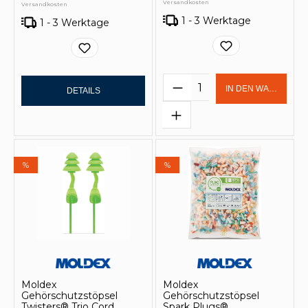
Versandkosten
Versandkosten
1 - 3 Werktage
1 - 3 Werktage
Produkt Anzahl: Gi
IN DEN WARENKOR
DETAILS
%
%
Moldex
Moldex
Gehörschutzstöpsel
Gehörschutzstöpsel
Twisters® Trio Cord
Spark Plugs®