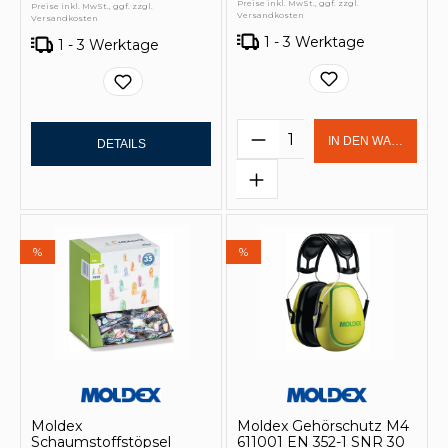
Preise inkl. MwSt., ggf. zzgl.
Preise inkl. MwSt., ggf. zzgl.
Versandkosten
Versandkosten
1 - 3 Werktage
1 - 3 Werktage
Produkt Anzahl: Gi
IN DEN WARENKOR
DETAILS
%
%
Moldex
Moldex Gehörschutz M4
Schaumstoffstöpsel
611001 EN 352-1 SNR 30