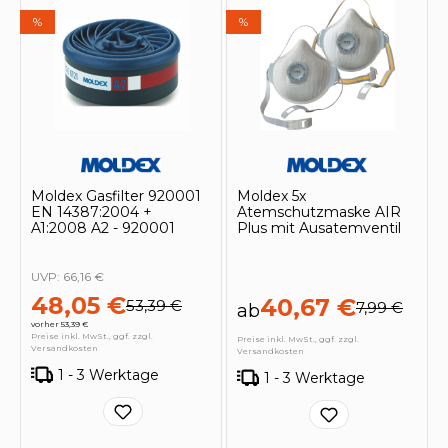
%
%
Moldex Gasfilter 920001
Moldex 5x
EN 14387:2004 +
Atemschutzmaske AIR
A1:2008 A2 - 920001
Plus mit Ausatemventil
UVP:
66,16 €
48,05 €
40,67 €
53,39 €
7,99 €
ab
vorher 53,39 €
Preise inkl. MwSt., ggf. zzgl.
Preise inkl. MwSt., ggf. zzgl.
Versandkosten
Versandkosten
1 - 3 Werktage
1 - 3 Werktage