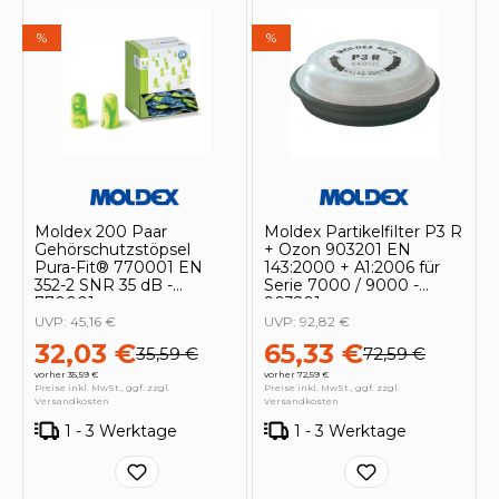
%
%
Moldex 200 Paar
Moldex Partikelfilter P3 R
Gehörschutzstöpsel
+ Ozon 903201 EN
Pura-Fit® 770001 EN
143:2000 + A1:2006 für
352-2 SNR 35 dB -
Serie 7000 / 9000 -
770001
903201
UVP:
45,16 €
UVP:
92,82 €
32,03 €
65,33 €
35,59 €
72,59 €
vorher 35,59 €
vorher 72,59 €
Preise inkl. MwSt., ggf. zzgl.
Preise inkl. MwSt., ggf. zzgl.
Versandkosten
Versandkosten
1 - 3 Werktage
1 - 3 Werktage