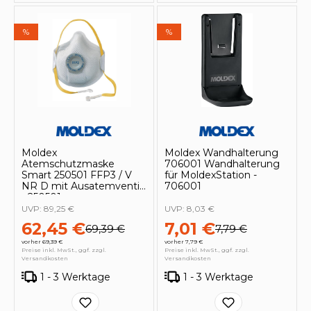
%
%
Moldex
Moldex Wandhalterung
Atemschutzmaske
706001 Wandhalterung
Smart 250501 FFP3 / V
für MoldexStation -
NR D mit Ausatemventil
706001
- 250501
UVP:
89,25 €
UVP:
8,03 €
62,45 €
7,01 €
69,39 €
7,79 €
vorher 69,39 €
vorher 7,79 €
Preise inkl. MwSt., ggf. zzgl.
Preise inkl. MwSt., ggf. zzgl.
Versandkosten
Versandkosten
1 - 3 Werktage
1 - 3 Werktage