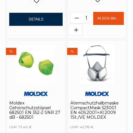
Produkt Anzahl: Gi
IN DEN WARENKOR
DETAILS
%
%
Moldex
Atemschutzhalbmaske
Gehörschutzstöpsel
CompactMask 523001
682501 EN 352-2 SNR 27
EN 405:2001+A1:2009
dB - 682501
1St./VE MOLDEX
UVP:
71,40 €
UVP:
42,78 €