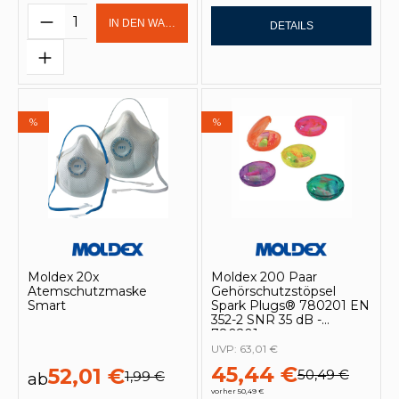
Produkt Anzahl: Gib den gewünschten 
IN DEN WARENKORB
DETAILS
%
%
Moldex 20x
Moldex 200 Paar
Atemschutzmaske
Gehörschutzstöpsel
Smart
Spark Plugs® 780201 EN
352-2 SNR 35 dB -
780201
UVP:
63,01 €
45,44 €
52,01 €
50,49 €
1,99 €
ab
vorher 50,49 €