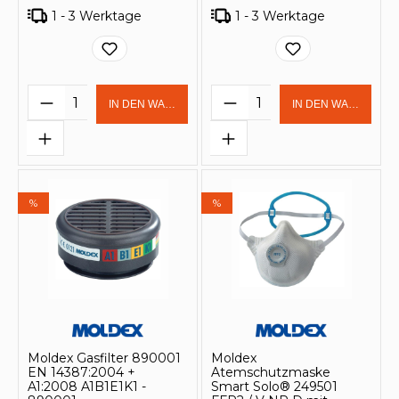
1 - 3 Werktage
1 - 3 Werktage
Produkt Anzahl: Gib den gewünschten 
Produkt Anzahl: Gi
IN DEN WARENKORB
IN DEN WARENKOR
%
%
Moldex Gasfilter 890001
Moldex
EN 14387:2004 +
Atemschutzmaske
A1:2008 A1B1E1K1 -
Smart Solo® 249501