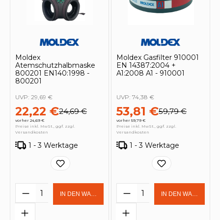
Moldex
Moldex Gasfilter 910001
Atemschutzhalbmaske
EN 14387:2004 +
800201 EN140:1998 -
A1:2008 A1 - 910001
800201
UVP:
29,69 €
UVP:
74,38 €
22,22 €
53,81 €
24,69 €
59,79 €
vorher 24,69 €
vorher 59,79 €
Preise inkl. MwSt., ggf. zzgl.
Preise inkl. MwSt., ggf. zzgl.
Versandkosten
Versandkosten
1 - 3 Werktage
1 - 3 Werktage
Produkt Anzahl: Gib den gewünschten 
Produkt Anzahl: Gi
IN DEN WARENKORB
IN DEN WARENKOR