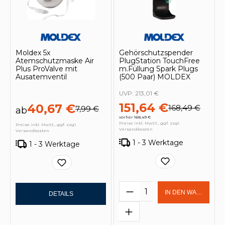
Moldex 5x
Gehörschutzspender
Atemschutzmaske Air
PlugStation TouchFree
Plus ProValve mit
m.Füllung Spark Plugs
Ausatemventil
(500 Paar) MOLDEX
UVP:
213,01 €
151,64 €
40,67 €
168,49 €
7,99 €
ab
vorher 168,49 €
Preise inkl. MwSt., ggf. zzgl.
Preise inkl. MwSt., ggf. zzgl.
Versandkosten
Versandkosten
1 - 3 Werktage
1 - 3 Werktage
Produkt Anzahl: Gi
IN DEN WARENKOR
DETAILS