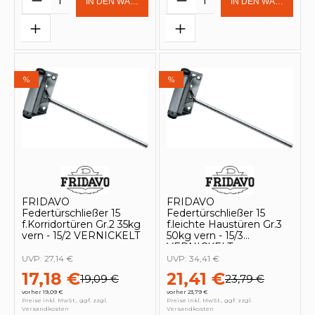
IN DEN WARENKORB
IN DEN WARENKOR
%
%
FRIDAVO
FRIDAVO
Federtürschließer 15
Federtürschließer 15
f.Korridortüren Gr.2 35kg
f.leichte Haustüren Gr.3
vern - 15/2 VERNICKELT
50kg vern - 15/3
VERNICKELT
UVP:
27,14 €
UVP:
34,41 €
17,18 €
21,41 €
19,09 €
23,79 €
vorher 19,09 €
vorher 23,79 €
Preise inkl. MwSt., ggf. zzgl.
Preise inkl. MwSt., ggf. zzgl.
Versandkosten
Versandkosten