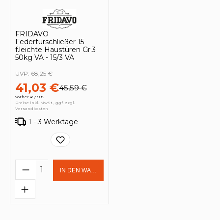
FRIDAVO
Federtürschließer 15
f.leichte Haustüren Gr.3
50kg VA - 15/3 VA
UVP:
68,25 €
41,03 €
45,59 €
vorher 45,59 €
Preise inkl. MwSt., ggf. zzgl.
Versandkosten
1 - 3 Werktage
Produkt Anzahl: Gib den gewünschten 
IN DEN WARENKORB