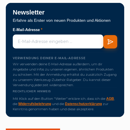
Newsletter
Erfahre als Erster von neuen Produkten und Aktionen
E-Mail-Adresse
*
VERWENDUNG DEINER E-MAIL-ADRESSE
Wir verwenden deine E-Mail-Adresse außerdem, um dir
Angebote und Infos zu unseren eigenen, ähnlichen Produkten
zu schicken. Mit der Anmeldung erhältst du zusätzlich Zugang
zu unserem Werkzeug-Zubehör-Ratgeber. Du kannst dieser
Verwendung jederzeit widersprechen.
RECHTLICHER HINWEIS
Mit Klick auf den Button "Weiter" erkläre ich, dass ich die
,
AGB
die
und die
zur
Widerrufsbelehrung
Datenschutzerklärung
Kenntnis genommen haben und diese akzeptiere.