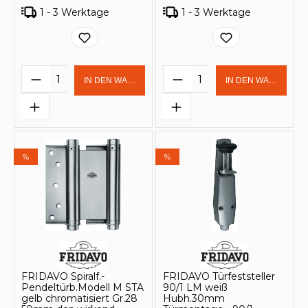
1 - 3 Werktage
1 - 3 Werktage
Produkt Anzahl: Gib den gewünschten 
Produkt Anzahl: Gi
IN DEN WARENKORB
IN DEN WARENKOR
%
%
FRIDAVO Spiralf.-
FRIDAVO Türfeststeller
Pendeltürb.Modell M STA
90/1 LM weiß
gelb chromatisiert Gr.28
Hubh.30mm