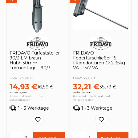
FRIDAVO Türfeststeller
FRIDAVO
90/3 LM braun
Federtürschließer 15
Hubh.30mm
f.Korridortüren Gr.2 35kg
Türmontage - 90/3
VA - 15/2 VA
UVP:
23,26 €
UVP:
53,07 €
14,93 €
32,21 €
16,59 €
35,79 €
vorher 16,59 €
vorher 35,79 €
Preise inkl. MwSt., ggf. zzgl.
Preise inkl. MwSt., ggf. zzgl.
Versandkosten
Versandkosten
1 - 3 Werktage
1 - 3 Werktage
Produkt Anzahl: Gib den gewünschten 
Produkt Anzahl: Gi