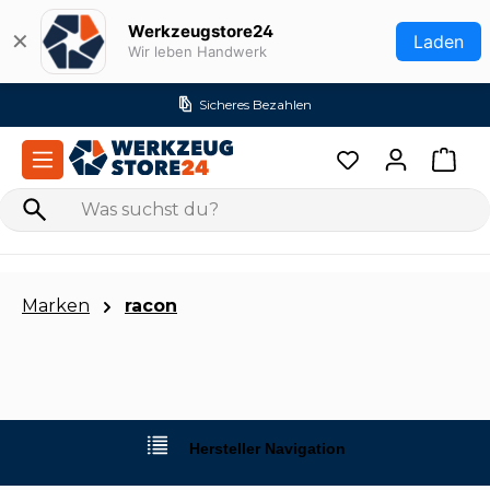
Zum Hauptinhalt springen
Werkzeugstore24
✕
Laden
Wir leben Handwerk
Sicheres Bezahlen
Marken
racon
Hersteller Navigation