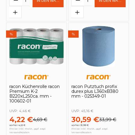
IN DEN WARENKORB
IN DEN WARENKOR
%
%
racon Küchenrolle racon
racon Putztuch profix
Premium K-2
durex plus L360xB380
B220xL250ca. mm -
mm - 025349-01
100602-01
UVP:
4,46 €
UVP:
45,16 €
4,22 €
30,59 €
4,69 €
33,99 €
vorher 4,22 €
vorher 31,99 €
Preise inkl. MwSt., ggf. zzgl.
Preise inkl. MwSt., ggf. zzgl.
Versandkosten
Versandkosten