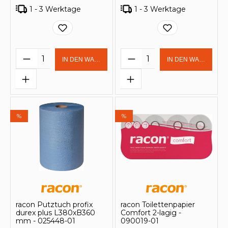
1 - 3 Werktage
1 - 3 Werktage
Produkt Anzahl: Gib den gewünschten 
Produkt Anzahl: Gi
IN DEN WARENKORB
IN DEN WARENKOR
%
%
racon Putztuch profix
racon Toilettenpapier
durex plus L380xB360
Comfort 2-lagig -
mm - 025448-01
090019-01