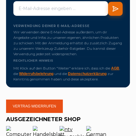
VERWENDUNG DEINER E-MAIL-ADRESSE
Wir verwenden deine E-Mail-Adresse außerdem, um dir
Angebote und Infos zu unseren eigenen, ähnlichen Produkten
zu schicken. Mit der Anmeldung erhältst du zusätzlich Zugang
zu unserem Werkzeug-Zubehör-Ratgeber. Du kannst dieser
Verwendung jederzeit widersprechen.
RECHTLICHER HINWEIS
Mit Klick auf den Button "Weiter" erkläre ich, dass ich die
,
AGB
die
und die
zur
Widerrufsbelehrung
Datenschutzerklärung
Kenntnis genommen haben und diese akzeptiere.
VERTRAG WIDERRUFEN
AUSGEZEICHNETER SHOP