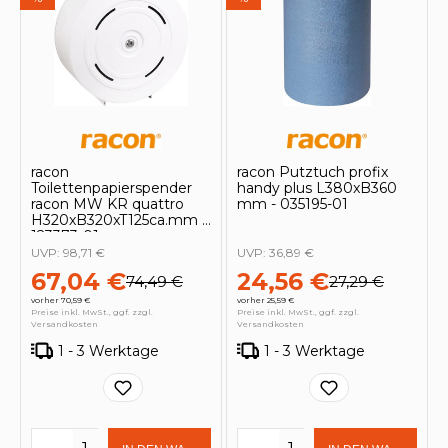
racon
racon Putztuch profix
Toilettenpapierspender
handy plus L380xB360
racon MW KR quattro
mm - 035195-01
H320xB320xT125ca.mm -
123373-01
UVP:
98,71 €
UVP:
36,89 €
67,04 €
24,56 €
74,49 €
27,29 €
vorher 70,59 €
vorher 25,59 €
Preise inkl. MwSt., ggf. zzgl.
Preise inkl. MwSt., ggf. zzgl.
Versandkosten
Versandkosten
1 - 3 Werktage
1 - 3 Werktage
Produkt Anzahl: Gib den gewünschten 
Produkt Anzahl: Gi