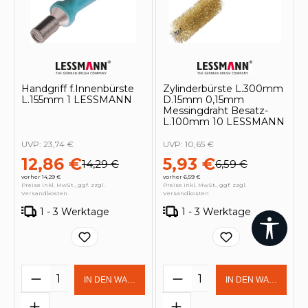
Handgriff f.Innenbürste
Zylinderbürste L.300mm
L.155mm 1 LESSMANN
D.15mm 0,15mm
Messingdraht Besatz-
L.100mm 10 LESSMANN
UVP:
23,74 €
UVP:
10,65 €
12,86 €
5,93 €
14,29 €
6,59 €
vorher 14,29 €
vorher 6,59 €
Preise inkl. MwSt., ggf. zzgl.
Preise inkl. MwSt., ggf. zzgl.
Versandkosten
Versandkosten
1 - 3 Werktage
1 - 3 Werktage
Werk
Produkt Anzahl: Gib den gewünschten 
Produkt Anzahl: Gi
IN DEN WARENKORB
IN DEN WARENKOR