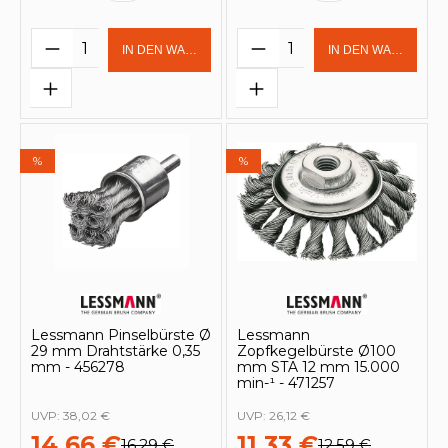
Produkt Anzahl: Gib den gewünschten 
Produkt Anzahl: Gi
IN DEN WARENKORB
IN DEN WARENKOR
%
%
Lessmann Pinselbürste Ø
Lessmann
29 mm Drahtstärke 0,35
Zopfkegelbürste Ø100
mm - 456278
mm STA 12 mm 15.000
min-¹ - 471257
UVP:
38,02 €
UVP:
26,12 €
14,66 €
11,33 €
16,29 €
12,59 €