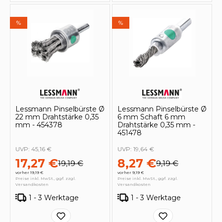
%
%
Lessmann Pinselbürste Ø
Lessmann Pinselbürste Ø
22 mm Drahtstärke 0,35
6 mm Schaft 6 mm
mm - 454378
Drahtstärke 0,35 mm -
451478
UVP:
45,16 €
UVP:
19,64 €
17,27 €
8,27 €
19,19 €
9,19 €
vorher 19,19 €
vorher 9,19 €
Preise inkl. MwSt., ggf. zzgl.
Preise inkl. MwSt., ggf. zzgl.
Versandkosten
Versandkosten
1 - 3 Werktage
1 - 3 Werktage