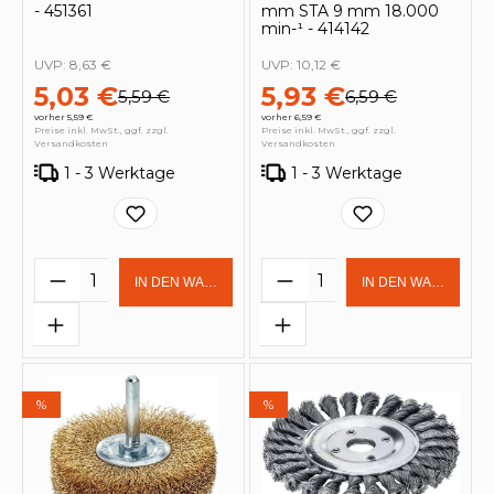
- 451361
mm STA 9 mm 18.000
min-¹ - 414142
UVP:
8,63 €
UVP:
10,12 €
5,03 €
5,93 €
5,59 €
6,59 €
vorher 5,59 €
vorher 6,59 €
Preise inkl. MwSt., ggf. zzgl.
Preise inkl. MwSt., ggf. zzgl.
Versandkosten
Versandkosten
1 - 3 Werktage
1 - 3 Werktage
Produkt Anzahl: Gib den gewünschten 
Produkt Anzahl: Gi
IN DEN WARENKORB
IN DEN WARENKOR
%
%