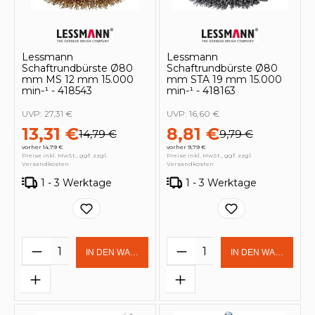
Lessmann
Lessmann
Schaftrundbürste Ø80
Schaftrundbürste Ø80
mm MS 12 mm 15.000
mm STA 19 mm 15.000
min-¹ - 418543
min-¹ - 418163
UVP:
27,31 €
UVP:
16,60 €
13,31 €
8,81 €
14,79 €
9,79 €
vorher 14,79 €
vorher 9,79 €
Preise inkl. MwSt., ggf. zzgl.
Preise inkl. MwSt., ggf. zzgl.
Versandkosten
Versandkosten
1 - 3 Werktage
1 - 3 Werktage
Produkt Anzahl: Gib den gewünschten 
Produkt Anzahl: Gi
IN DEN WARENKORB
IN DEN WARENKOR