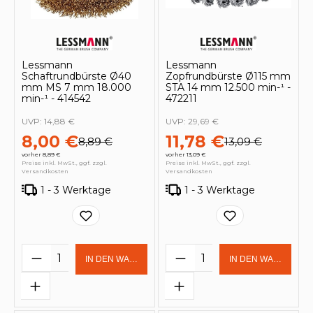
Lessmann
Lessmann
Schaftrundbürste Ø40
Zopfrundbürste Ø115 mm
mm MS 7 mm 18.000
STA 14 mm 12.500 min-¹ -
min-¹ - 414542
472211
UVP:
14,88 €
UVP:
29,69 €
8,00 €
11,78 €
8,89 €
13,09 €
vorher 8,89 €
vorher 13,09 €
Preise inkl. MwSt., ggf. zzgl.
Preise inkl. MwSt., ggf. zzgl.
Versandkosten
Versandkosten
1 - 3 Werktage
1 - 3 Werktage
Produkt Anzahl: Gib den gewünschten 
Produkt Anzahl: Gi
IN DEN WARENKORB
IN DEN WARENKOR