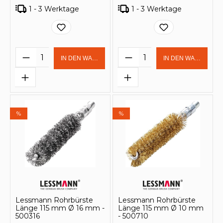
1 - 3 Werktage
1 - 3 Werktage
Produkt Anzahl: Gib den gewünschten 
Produkt Anzahl: Gi
IN DEN WARENKORB
IN DEN WARENKOR
%
%
Lessmann Rohrbürste
Lessmann Rohrbürste
Länge 115 mm Ø 16 mm -
Länge 115 mm Ø 10 mm
500316
- 500710