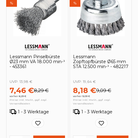
%
%
Lessmann Pinselbürste
Lessmann
Ø23 mm VA 18.000 min-¹
Zopftopfbürste Ø65 mm
- 453361
STA 12.500 min-¹ - 482217
UVP:
13,98 €
UVP:
19,64 €
7,46 €
8,18 €
8,29 €
9,09 €
vorher 8,29 €
vorher 9,09 €
Preise inkl. MwSt., ggf. zzgl.
Preise inkl. MwSt., ggf. zzgl.
Versandkosten
Versandkosten
1 - 3 Werktage
1 - 3 Werktage