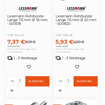
Lessmann Rohrbürste
Lessmann Rohrbürste
Länge 115 mm Ø 18 mm
Länge 115 mm Ø 20 mm
- 500518
- 500820
UVP:
15,41 €
UVP:
11,84 €
7,37 €
5,93 €
8,19 €
6,59 €
vorher 8,19 €
vorher 6,59 €
Preise inkl. MwSt., ggf. zzgl.
Preise inkl. MwSt., ggf. zzgl.
Versandkosten
Versandkosten
1 - 3 Werktage
1 - 3 Werktage
Produkt Anzahl: Gib den gewünschten 
Produkt Anzahl: Gi
IN DEN WARENKORB
IN DEN WARENKOR