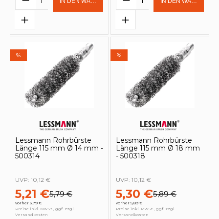
IN DEN WARENKORB
IN DEN WARENKOR
%
%
Lessmann Rohrbürste
Lessmann Rohrbürste
Länge 115 mm Ø 14 mm -
Länge 115 mm Ø 18 mm
500314
- 500318
UVP:
10,12 €
UVP:
10,12 €
5,21 €
5,30 €
5,79 €
5,89 €
vorher 5,79 €
vorher 5,89 €
Preise inkl. MwSt., ggf. zzgl.
Preise inkl. MwSt., ggf. zzgl.
Versandkosten
Versandkosten