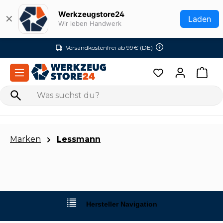
Zum Hauptinhalt springen
Werkzeugstore24
✕
Laden
Wir leben Handwerk
Versandkostenfrei ab 99€ (DE)
Marken
Lessmann
Hersteller Navigation