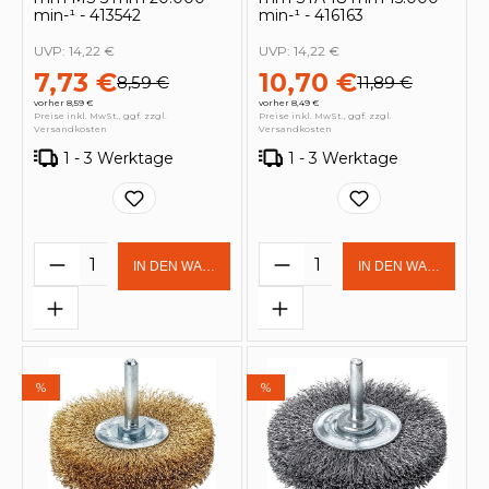
min-¹ - 413542
min-¹ - 416163
UVP:
14,22 €
UVP:
14,22 €
7,73 €
10,70 €
8,59 €
11,89 €
vorher 8,59 €
vorher 8,49 €
Preise inkl. MwSt., ggf. zzgl.
Preise inkl. MwSt., ggf. zzgl.
Versandkosten
Versandkosten
1 - 3 Werktage
1 - 3 Werktage
Produkt Anzahl: Gib den gewünschten 
Produkt Anzahl: Gi
IN DEN WARENKORB
IN DEN WARENKOR
%
%