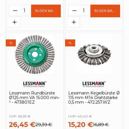
Produkt Anzahl: Gib den gewünschten 
Produkt Anzahl: Gi
IN DEN WARENKORB
IN DEN WARENKOR
%
%
Lessmann Rundbürste
Lessmann Kegelbürste Ø
Ø125 mm VA 15.000 min-
115 mm M14 Drahtstärke
¹ - 473801EZ
0,5 mm - 472.257.WZ
UVP:
65,39 €
UVP:
40,40 €
26,45 €
15,20 €
29,39 €
16,89 €