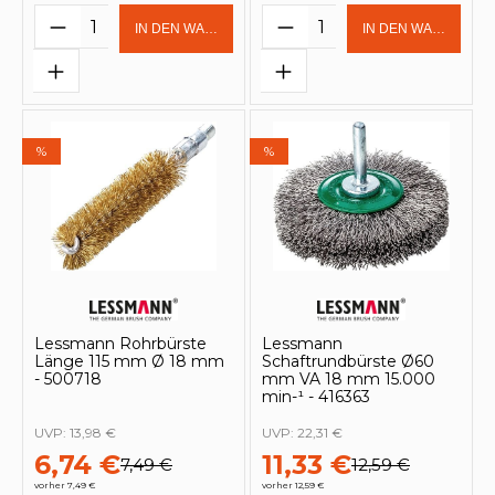
Produkt Anzahl: Gib den gewünschten 
Produkt Anzahl: Gi
IN DEN WARENKORB
IN DEN WARENKOR
%
%
Lessmann Rohrbürste
Lessmann
Länge 115 mm Ø 18 mm
Schaftrundbürste Ø60
- 500718
mm VA 18 mm 15.000
min-¹ - 416363
UVP:
13,98 €
UVP:
22,31 €
6,74 €
11,33 €
7,49 €
12,59 €
vorher 7,49 €
vorher 12,59 €