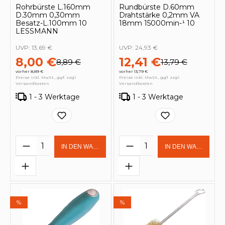
Rohrbürste L.160mm
Rundbürste D.60mm
D.30mm 0,30mm
Drahtstärke 0,2mm VA
Besatz-L.100mm 10
18mm 15000min-¹ 10
LESSMANN
UVP:
13,69 €
UVP:
24,93 €
8,00 €
12,41 €
8,89 €
13,79 €
vorher 8,89 €
vorher 13,79 €
Preise inkl. MwSt., ggf. zzgl.
Preise inkl. MwSt., ggf. zzgl.
Versandkosten
Versandkosten
1 - 3 Werktage
1 - 3 Werktage
Produkt Anzahl: Gib den gewünschten 
Produkt Anzahl: Gi
IN DEN WARENKORB
IN DEN WARENKOR
%
%