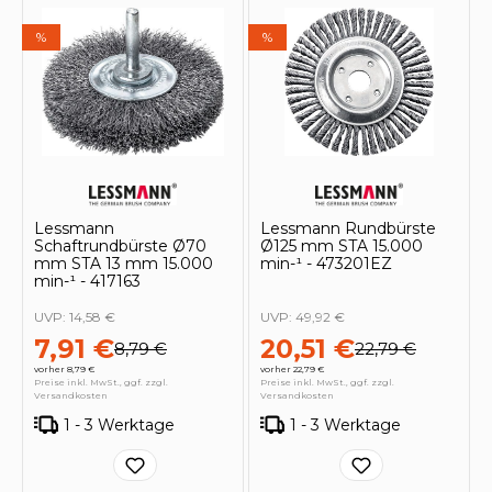
%
%
Lessmann
Lessmann Rundbürste
Schaftrundbürste Ø70
Ø125 mm STA 15.000
mm STA 13 mm 15.000
min-¹ - 473201EZ
min-¹ - 417163
UVP:
14,58 €
UVP:
49,92 €
7,91 €
20,51 €
8,79 €
22,79 €
vorher 8,79 €
vorher 22,79 €
Preise inkl. MwSt., ggf. zzgl.
Preise inkl. MwSt., ggf. zzgl.
Versandkosten
Versandkosten
1 - 3 Werktage
1 - 3 Werktage