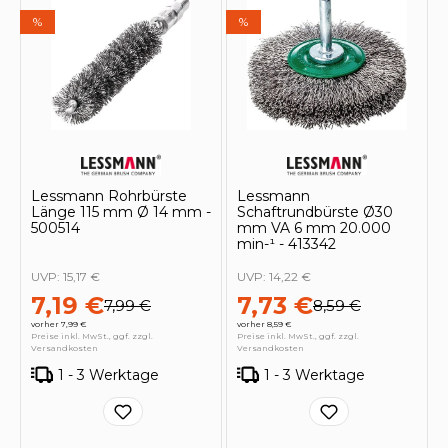
%
%
Lessmann Rohrbürste
Lessmann
Länge 115 mm Ø 14 mm -
Schaftrundbürste Ø30
500514
mm VA 6 mm 20.000
min-¹ - 413342
UVP:
15,17 €
UVP:
14,22 €
7,19 €
7,73 €
7,99 €
8,59 €
vorher 7,99 €
vorher 8,59 €
Preise inkl. MwSt., ggf. zzgl.
Preise inkl. MwSt., ggf. zzgl.
Versandkosten
Versandkosten
1 - 3 Werktage
1 - 3 Werktage