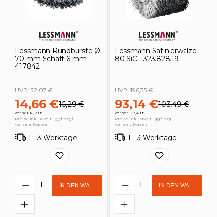
Lessmann Rundbürste Ø
Lessmann Satinierwalze
70 mm Schaft 6 mm -
80 SiC - 323.828.19
417842
UVP:
32,07 €
UVP:
196,35 €
14,66 €
93,14 €
16,29 €
103,49 €
vorher 16,29 €
vorher 103,49 €
Preise inkl. MwSt., ggf. zzgl.
Preise inkl. MwSt., ggf. zzgl.
Versandkosten
Versandkosten
1 - 3 Werktage
1 - 3 Werktage
Produkt Anzahl: Gib den gewünschten 
Produkt Anzahl: Gi
IN DEN WARENKORB
IN DEN WARENKOR