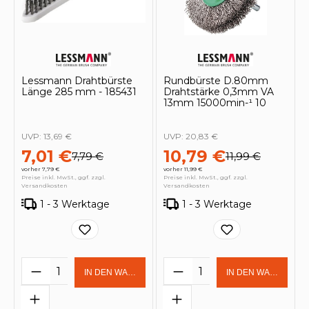
Lessmann Drahtbürste
Rundbürste D.80mm
Länge 285 mm - 185431
Drahtstärke 0,3mm VA
13mm 15000min-¹ 10
UVP:
13,69 €
UVP:
20,83 €
7,01 €
10,79 €
7,79 €
11,99 €
vorher 7,79 €
vorher 11,99 €
Preise inkl. MwSt., ggf. zzgl.
Preise inkl. MwSt., ggf. zzgl.
Versandkosten
Versandkosten
1 - 3 Werktage
1 - 3 Werktage
Produkt Anzahl: Gib den gewünschten 
Produkt Anzahl: Gi
IN DEN WARENKORB
IN DEN WARENKOR