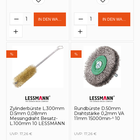
Produkt Anzahl: Gib den gewünschten 
Produkt Anzahl: Gi
IN DEN WARENKORB
IN DEN WARENKOR
%
%
Zylinderbürste L.300mm
Rundbürste D.50mm
D.5mm 0,08mm
Drahtstärke 0,2mm VA
Messingdraht Besatz-
11mm 15000min-¹ 10
L.100mm 10 LESSMANN
UVP:
17,26 €
UVP:
17,26 €