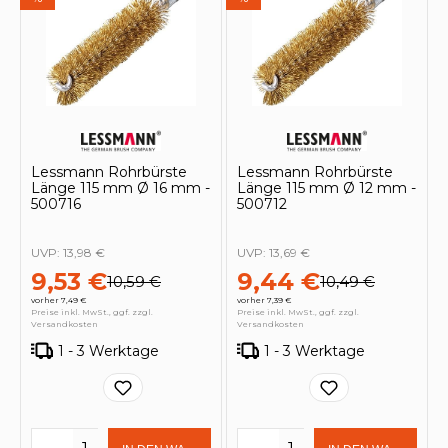
Lessmann Rohrbürste
Lessmann Rohrbürste
Länge 115 mm Ø 16 mm -
Länge 115 mm Ø 12 mm -
500716
500712
UVP:
13,98 €
UVP:
13,69 €
9,53 €
9,44 €
10,59 €
10,49 €
vorher 7,49 €
vorher 7,39 €
Preise inkl. MwSt., ggf. zzgl.
Preise inkl. MwSt., ggf. zzgl.
Versandkosten
Versandkosten
1 - 3 Werktage
1 - 3 Werktage
Produkt Anzahl: Gib den gewünschten 
Produkt Anzahl: Gi