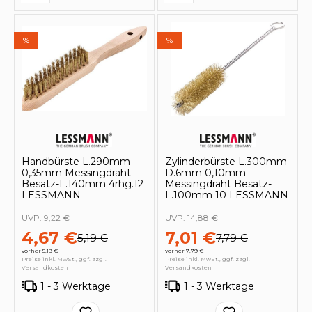
%
%
Handbürste L.290mm
Zylinderbürste L.300mm
0,35mm Messingdraht
D.6mm 0,10mm
Besatz-L.140mm 4rhg.12
Messingdraht Besatz-
LESSMANN
L.100mm 10 LESSMANN
UVP:
9,22 €
UVP:
14,88 €
4,67 €
7,01 €
5,19 €
7,79 €
vorher 5,19 €
vorher 7,79 €
Preise inkl. MwSt., ggf. zzgl.
Preise inkl. MwSt., ggf. zzgl.
Versandkosten
Versandkosten
1 - 3 Werktage
1 - 3 Werktage