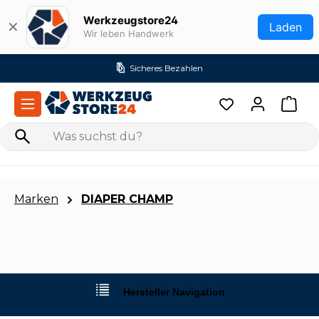
Zum Hauptinhalt springen
Werkzeugstore24
✕
Laden
Wir leben Handwerk
Sicheres Bezahlen
Marken
DIAPER CHAMP
Hersteller Navigation