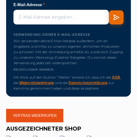
E-Mail-Adresse
*
VERWENDUNG DEINER E-MAIL-ADRESSE
Wir verwenden deine E-Mail-Adresse außerdem, um dir
Angebote und Infos zu unseren eigenen, ähnlichen Produkten
zu schicken. Mit der Anmeldung erhältst du zusätzlich Zugang
zu unserem Werkzeug-Zubehör-Ratgeber. Du kannst dieser
Verwendung jederzeit widersprechen.
RECHTLICHER HINWEIS
Mit Klick auf den Button "Weiter" erkläre ich, dass ich die
,
AGB
die
und die
zur
Widerrufsbelehrung
Datenschutzerklärung
Kenntnis genommen haben und diese akzeptiere.
VERTRAG WIDERRUFEN
AUSGEZEICHNETER SHOP