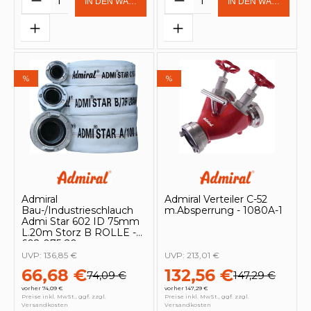
IN DEN WARENKORB
IN DEN WARENKOR
%
%
Admiral
Admiral Verteiler C-52
Bau-/Industrieschlauch
m.Absperrung - 1080A-1
Admi Star 602 ID 75mm
L.20m Storz B ROLLE -
602-075-20
UVP:
136,85 €
UVP:
213,01 €
66,68 €
132,56 €
74,09 €
147,29 €
vorher 74,09 €
vorher 147,29 €
Preise inkl. MwSt., ggf. zzgl.
Preise inkl. MwSt., ggf. zzgl.
Versandkosten
Versandkosten