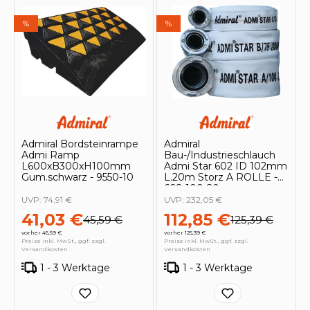
%
%
Admiral Bordsteinrampe
Admiral
Admi Ramp
Bau-/Industrieschlauch
L600xB300xH100mm
Admi Star 602 ID 102mm
Gum.schwarz - 9550-10
L.20m Storz A ROLLE -
602-100-20
UVP:
74,91 €
UVP:
232,05 €
41,03 €
112,85 €
45,59 €
125,39 €
vorher 45,59 €
vorher 125,39 €
Preise inkl. MwSt., ggf. zzgl.
Preise inkl. MwSt., ggf. zzgl.
Versandkosten
Versandkosten
1 - 3 Werktage
1 - 3 Werktage