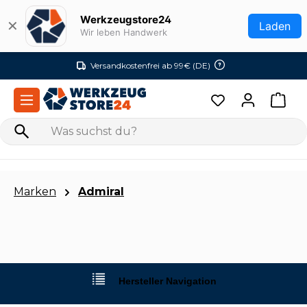
Zum Hauptinhalt springen
Werkzeugstore24
✕
Laden
Wir leben Handwerk
Versandkostenfrei ab 99€ (DE)
Marken
Admiral
Hersteller Navigation