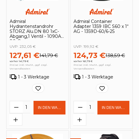
Admiral
Admiral Container
Hydrantenstandrohr
Adapter 1359 IBC S60 x 1“
STORZ Alu.DN 80 1xC-
AG - 1359D-60/6-25
Abgang,1 Ventil - 1090AV-
80-C
UVP:
232,05 €
UVP:
199,92 €
127,61 €
124,73 €
141,79 €
138,59 €
vorher 141,79 €
vorher 161,79 €
Preise inkl. MwSt., ggf. zzgl.
Preise inkl. MwSt., ggf. zzgl.
Versandkosten
Versandkosten
1 - 3 Werktage
1 - 3 Werktage
Produkt Anzahl: Gib den gewünschten 
Produkt Anzahl: Gi
IN DEN WARENKORB
IN DEN WARENKOR