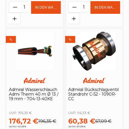
Produkt Anzahl: Gib den gewünschten 
Produkt Anzahl: Gi
IN DEN WARENKORB
IN DEN WARENKOR
%
%
Admiral Wasserschlauch
Admiral Rückschlagventil
Admi Therm 40 m Ø 13 /
Standrohr C-52 - 1090R-
19 mm - 704-13-40KE
CC
UVP:
196,35 €
UVP:
96,33 €
176,72 €
60,38 €
196,35 €
67,09 €
vorher 141,29 €
vorher 67,09 €