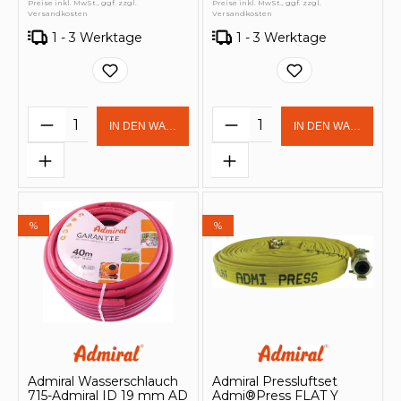
Preise inkl. MwSt., ggf. zzgl.
Preise inkl. MwSt., ggf. zzgl.
Versandkosten
Versandkosten
1 - 3 Werktage
1 - 3 Werktage
Produkt Anzahl: Gib den gewünschten 
Produkt Anzahl: Gi
IN DEN WARENKORB
IN DEN WARENKOR
%
%
Admiral Wasserschlauch
Admiral Pressluftset
715-Admiral ID 19 mm AD
Admi®Press FLAT Y