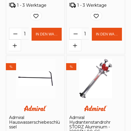
1 - 3 Werktage
1 - 3 Werktage
Produkt Anzahl: Gib den gewünschten 
Produkt Anzahl: Gi
IN DEN WARENKORB
IN DEN WARENKOR
%
%
Admiral
Admiral
Hauswasserschiebeschlü
Hydrantenstandrohr
ssel
STORZ Aluminium -