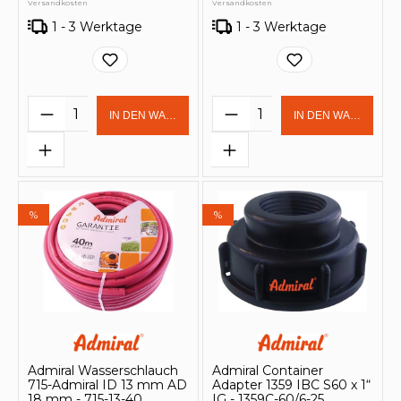
Versandkosten
Versandkosten
1 - 3 Werktage
1 - 3 Werktage
Produkt Anzahl: Gib den gewünschten 
Produkt Anzahl: Gi
IN DEN WARENKORB
IN DEN WARENKOR
%
%
Admiral Wasserschlauch
Admiral Container
715-Admiral ID 13 mm AD
Adapter 1359 IBC S60 x 1“
18 mm - 715-13-40
IG - 1359C-60/6-25