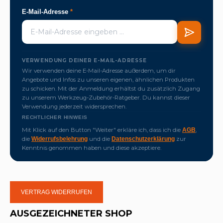
E-Mail-Adresse
*
VERWENDUNG DEINER E-MAIL-ADRESSE
Wir verwenden deine E-Mail-Adresse außerdem, um dir
Angebote und Infos zu unseren eigenen, ähnlichen Produkten
zu schicken. Mit der Anmeldung erhältst du zusätzlich Zugang
zu unserem Werkzeug-Zubehör-Ratgeber. Du kannst dieser
Verwendung jederzeit widersprechen.
RECHTLICHER HINWEIS
Mit Klick auf den Button "Weiter" erkläre ich, dass ich die
,
AGB
die
und die
zur
Widerrufsbelehrung
Datenschutzerklärung
Kenntnis genommen haben und diese akzeptiere.
VERTRAG WIDERRUFEN
AUSGEZEICHNETER SHOP