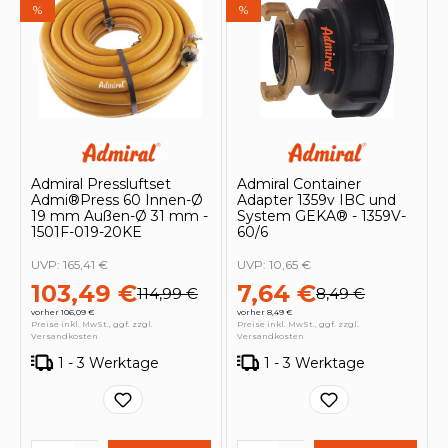
%
%
Admiral Pressluftset
Admiral Container
Admi®Press 60 Innen-Ø
Adapter 1359v IBC und
19 mm Außen-Ø 31 mm -
System GEKA® - 1359V-
1501F-019-20KE
60/6
UVP:
165,41 €
UVP:
10,65 €
103,49 €
7,64 €
114,99 €
8,49 €
vorher 106,09 €
vorher 8,49 €
Preise inkl. MwSt., ggf. zzgl.
Preise inkl. MwSt., ggf. zzgl.
Versandkosten
Versandkosten
1 - 3 Werktage
1 - 3 Werktage