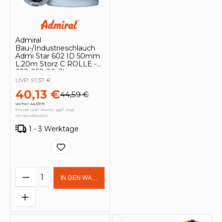
Admiral
Bau-/Industrieschlauch
Admi Star 602 ID 50mm
L.20m Storz C ROLLE -
602-050-20 (1)
UVP:
91,57 €
40,13 €
44,59 €
vorher 44,59 €
Preise inkl. MwSt., ggf. zzgl.
Versandkosten
1 - 3 Werktage
Produkt Anzahl: Gib den gewünschten 
IN DEN WARENKORB