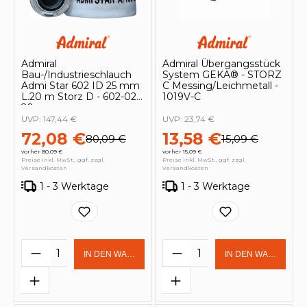
Admiral
Admiral Übergangsstück
Bau-/Industrieschlauch
System GEKA® - STORZ
Admi Star 602 ID 25 mm
C Messing/Leichmetall -
L.20 m Storz D - 602-025-
1019V-C
20
UVP:
147,44 €
UVP:
23,74 €
72,08 €
13,58 €
80,09 €
15,09 €
vorher 80,09 €
vorher 15,09 €
Preise inkl. MwSt., ggf. zzgl.
Preise inkl. MwSt., ggf. zzgl.
Versandkosten
Versandkosten
1 - 3 Werktage
1 - 3 Werktage
Produkt Anzahl: Gib den gewünschten 
Produkt Anzahl: Gi
IN DEN WARENKORB
IN DEN WARENKOR