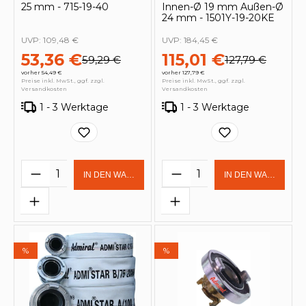
25 mm - 715-19-40
Innen-Ø 19 mm Außen-Ø
24 mm - 1501Y-19-20KE
UVP:
109,48 €
UVP:
184,45 €
53,36 €
115,01 €
59,29 €
127,79 €
vorher 54,49 €
vorher 127,79 €
Preise inkl. MwSt., ggf. zzgl.
Preise inkl. MwSt., ggf. zzgl.
Versandkosten
Versandkosten
1 - 3 Werktage
1 - 3 Werktage
Produkt Anzahl: Gib den gewünschten 
Produkt Anzahl: Gi
IN DEN WARENKORB
IN DEN WARENKOR
%
%