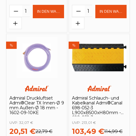
Produkt Anzahl: Gib den gewünschten 
Produkt Anzahl: Gi
IN DEN WARENKORB
IN DEN WARENKOR
%
%
Admiral Druckluftset
Admiral Schlauch- und
Admi®Clear TX Innen-Ø 9
Kabelkanal Admi®Canal
mm Außen-Ø 18 mm -
698-052-3
1602-09-10KE
L900xB500xH80mm -
698-052-3
UVP:
32,07 €
UVP:
213,01 €
20,51 €
103,49 €
22,79 €
114,99 €