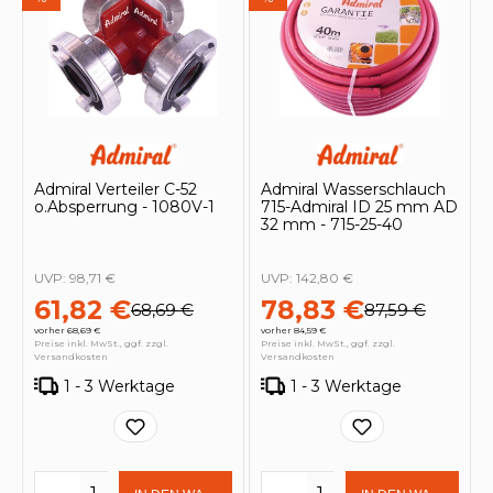
Admiral Verteiler C-52
Admiral Wasserschlauch
o.Absperrung - 1080V-1
715-Admiral ID 25 mm AD
32 mm - 715-25-40
UVP:
98,71 €
UVP:
142,80 €
61,82 €
78,83 €
68,69 €
87,59 €
vorher 68,69 €
vorher 84,59 €
Preise inkl. MwSt., ggf. zzgl.
Preise inkl. MwSt., ggf. zzgl.
Versandkosten
Versandkosten
1 - 3 Werktage
1 - 3 Werktage
Produkt Anzahl: Gib den gewünschten 
Produkt Anzahl: Gi