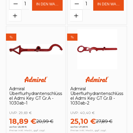
Produkt Anzahl: Gib den gewünschten 
Produkt Anzahl: Gi
IN DEN WARENKORB
IN DEN WARENKOR
%
%
Admiral
Admiral
Überflurhydrantenschlüss
Überflurhydrantenschlüss
el Admi Key GT Gr.A -
el Admi Key GT Gr.B -
1030ab-1
1030ab-2
UVP:
29,69 €
UVP:
40,40 €
18,89 €
25,10 €
20,99 €
27,89 €
vorher 20,99 €
vorher 27,89 €
Preise inkl. MwSt., ggf. zzgl.
Preise inkl. MwSt., ggf. zzgl.