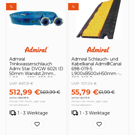
%
%
Admiral
Admiral Schlauch- und
Trinkwasserschlauch
Kabelkanal Admi®Canal
Admi Star DVGW 602t ID
698-019-5
50mm Wandst.2mm
L900xB500xH50mm -
L.20m - 602t-050-20
698-019-5
UVP:
867,51 €
UVP:
107,04 €
512,99 €
55,79 €
569,99 €
61,99 €
vorher 569,99 €
vorher 60,79 €
Preise inkl. MwSt., ggf. zzgl.
Preise inkl. MwSt., ggf. zzgl.
Versandkosten
Versandkosten
1 - 3 Werktage
1 - 3 Werktage