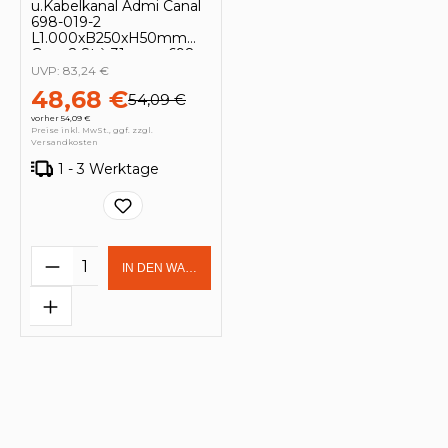
u.Kabelkanal Admi Canal
698-019-2
L1.000xB250xH50mm
Gum.2 St.à 31mm - 698-
019-2
UVP:
83,24 €
48,68 €
54,09 €
vorher 54,09 €
Preise inkl. MwSt., ggf. zzgl.
Versandkosten
1 - 3 Werktage
Produkt Anzahl: Gib den gewünschten 
IN DEN WARENKORB