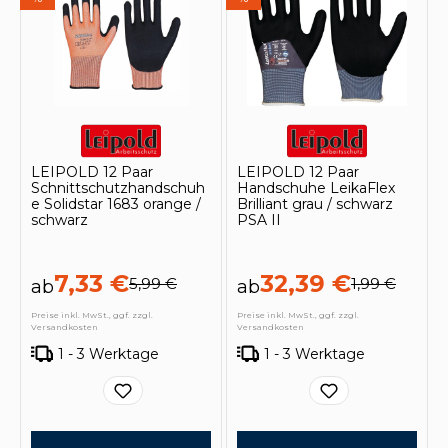
LEIPOLD 12 Paar
LEIPOLD 12 Paar
Schnittschutzhandschuh
Handschuhe LeikaFlex
e Solidstar 1683 orange /
Brilliant grau / schwarz
schwarz
PSA II
7,33 €
32,39 €
5,99 €
1,99 €
ab
ab
Preise inkl. MwSt., ggf. zzgl.
Preise inkl. MwSt., ggf. zzgl.
Versandkosten
Versandkosten
1 - 3 Werktage
1 - 3 Werktage