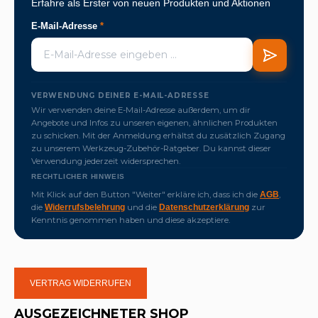
Erfahre als Erster von neuen Produkten und Aktionen
E-Mail-Adresse
*
VERWENDUNG DEINER E-MAIL-ADRESSE
Wir verwenden deine E-Mail-Adresse außerdem, um dir
Angebote und Infos zu unseren eigenen, ähnlichen Produkten
zu schicken. Mit der Anmeldung erhältst du zusätzlich Zugang
zu unserem Werkzeug-Zubehör-Ratgeber. Du kannst dieser
Verwendung jederzeit widersprechen.
RECHTLICHER HINWEIS
Mit Klick auf den Button "Weiter" erkläre ich, dass ich die
,
AGB
die
und die
zur
Widerrufsbelehrung
Datenschutzerklärung
Kenntnis genommen haben und diese akzeptiere.
VERTRAG WIDERRUFEN
AUSGEZEICHNETER SHOP