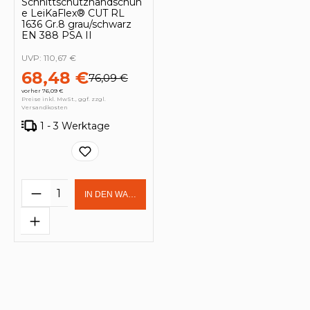
Schnittschutzhandschuh
e LeiKaFlex® CUT RL
1636 Gr.8 grau/schwarz
EN 388 PSA II
UVP:
110,67 €
68,48 €
76,09 €
vorher 76,09 €
Preise inkl. MwSt., ggf. zzgl.
Versandkosten
1 - 3 Werktage
Produkt Anzahl: Gib den gewünschten 
IN DEN WARENKORB