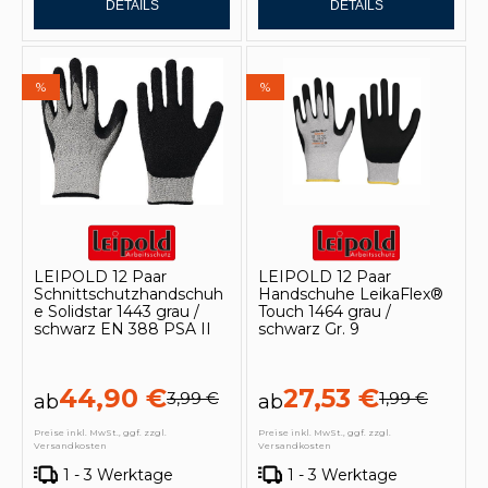
DETAILS
DETAILS
%
%
LEIPOLD 12 Paar
LEIPOLD 12 Paar
Schnittschutzhandschuh
Handschuhe LeikaFlex®
e Solidstar 1443 grau /
Touch 1464 grau /
schwarz EN 388 PSA II
schwarz Gr. 9
44,90 €
27,53 €
3,99 €
1,99 €
ab
ab
Preise inkl. MwSt., ggf. zzgl.
Preise inkl. MwSt., ggf. zzgl.
Versandkosten
Versandkosten
1 - 3 Werktage
1 - 3 Werktage