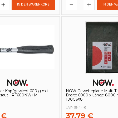
t Anzahl: Gib den gewünschten Wert e
Produkt Anzahl: 
IN DEN WARENKORB
IN DEN 
r Kopfgewicht 600 g mit
NOW Gewebeplane Multi Ta
eraut - RF600NW+M
Breite 6000 x Länge 8000
100G6X8
UVP:
59,44 €
 €
37,79 €