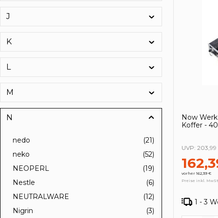
J
K
L
M
N
Now Werkz
Koffer - 
nedo
(21)
UVP:
203,99
neko
(52)
162,3
NEOPERL
(19)
vorher 162,39 €
Preise inkl. MwSt
Nestle
(6)
NEUTRALWARE
(12)
1 - 3 
Nigrin
(3)