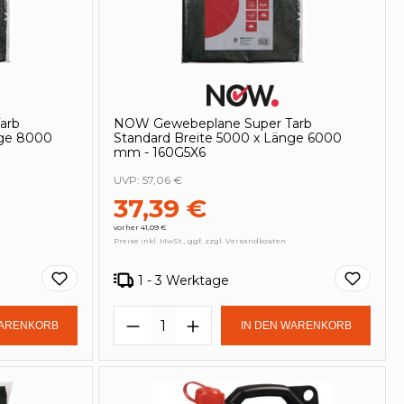
arb
NOW Gewebeplane Super Tarb
nge 8000
Standard Breite 5000 x Länge 6000
mm - 160G5X6
UVP:
57,06 €
37,39 €
vorher 41,09 €
Preise inkl. MwSt., ggf. zzgl. Versandkosten
1 - 3 Werktage
in oder benutze die Schaltflächen um
Gib den gewünschten Wert ein oder be
Produkt Anzahl: Gib den ge
WARENKORB
IN DEN WARENKORB