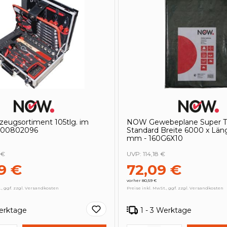
eugsortiment 105tlg. im
NOW Gewebeplane Super T
4000802096
Standard Breite 6000 x Lä
mm - 160G6X10
 €
UVP:
114,18 €
9 €
72,09 €
vorher 80,59 €
., ggf. zzgl. Versandkosten
Preise inkl. MwSt., ggf. zzgl. Versandkosten
Werktage
1 - 3 Werktage