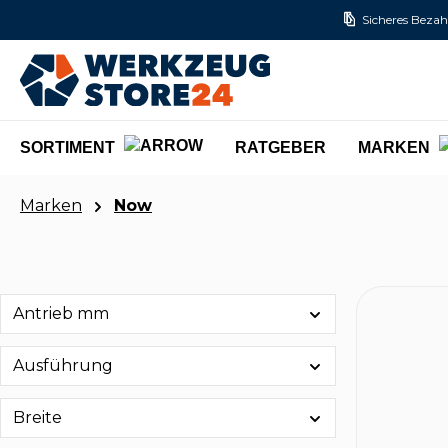
Sicheres Bezah
m Hauptinhalt springen
Zur Suche springen
Zur Hauptnavigation springen
SORTIMENT
RATGEBER
MARKEN
Marken
Now
Antrieb mm
Ausführung
Breite