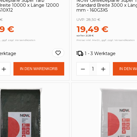
beplane Super Tarb
NOW Gewebeplane Super T
Breite 10000 x Länge 12000
Standard Breite 3000 x Lä
G10X12
mm - 160G3X5
 €
UVP:
28,50 €
29 €
19,49 €
vorher 21,39 €
., ggf. zzgl. Versandkosten
Preise inkl. MwSt., ggf. zzgl. Versandkosten
Werktage
1 - 3 Werktage
t Anzahl: Gib den gewünschten Wert e
Produkt Anzahl: 
IN DEN WARENKORB
IN DEN 