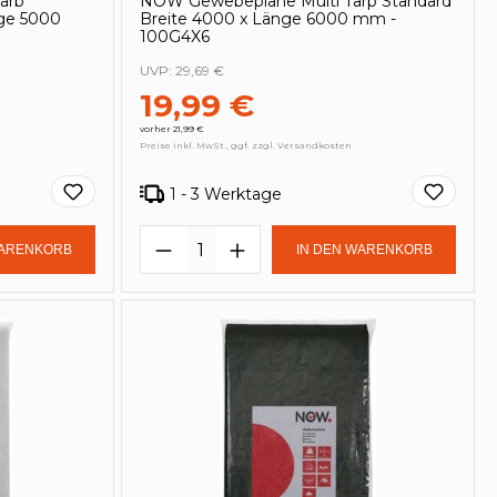
arb
NOW Gewebeplane Multi Tarp Standard
nge 5000
Breite 4000 x Länge 6000 mm -
100G4X6
UVP:
29,69 €
19,99 €
vorher 21,99 €
Preise inkl. MwSt., ggf. zzgl. Versandkosten
1 - 3 Werktage
in oder benutze die Schaltflächen um
Gib den gewünschten Wert ein oder be
Produkt Anzahl: Gib den ge
WARENKORB
IN DEN WARENKORB