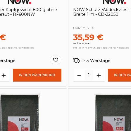
r Kopfgewicht 600 g ohne
NOW Schutz-/Abdeckvlies L
eraut - RF600NW
Breite 1 m - CD-22050
UVP:
39,21 €
 €
35,59 €
vorher 35,59 €
., ggf. zzgl. Versandkosten
Preise inkl. MwSt., ggf. zzgl. Versandkosten
Werktage
1 - 3 Werktage
t Anzahl: Gib den gewünschten Wert e
Produkt Anzahl: 
IN DEN WARENKORB
IN DEN 