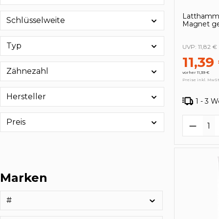
Latthamme
Schlüsselweite
Magnet g
Typ
UVP:
11,82 €
11,39
Zähnezahl
vorher 11,39 €
Preise inkl. MwSt
Hersteller
1 - 3 
Produk
Preis
Marken
#