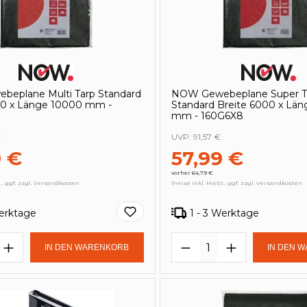
eplane Multi Tarp Standard
NOW Gewebeplane Super T
00 x Länge 10000 mm -
Standard Breite 6000 x Lä
mm - 160G6X8
€
UVP:
91,57 €
9 €
57,99 €
vorher 64,79 €
., ggf. zzgl. Versandkosten
Preise inkl. MwSt., ggf. zzgl. Versandkosten
Werktage
1 - 3 Werktage
t Anzahl: Gib den gewünschten Wert e
Produkt Anzahl: 
IN DEN WARENKORB
IN DEN 