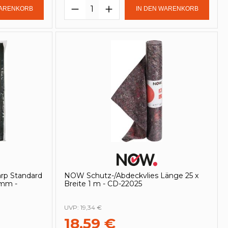
in oder benutze die Schaltflächen um
Gib den gewünschten Wert ein oder be
Produkt Anzahl: Gib den ge
WARENKORB
IN DEN WARENKORB
rp Standard
NOW Schutz-/Abdeckvlies Länge 25 x
 mm -
Breite 1 m - CD-22025
UVP:
19,34 €
18,59 €