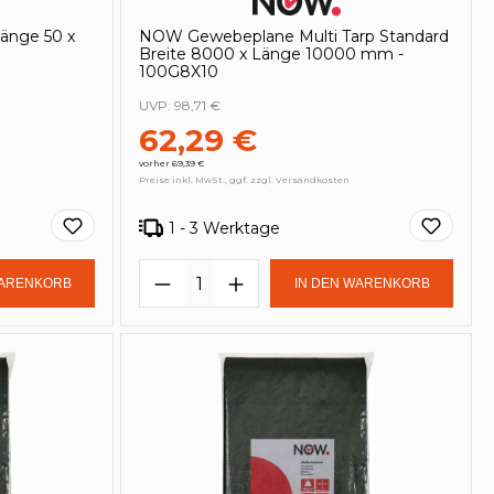
änge 50 x
NOW Gewebeplane Multi Tarp Standard
Breite 8000 x Länge 10000 mm -
100G8X10
UVP:
98,71 €
62,29 €
vorher 69,39 €
Preise inkl. MwSt., ggf. zzgl. Versandkosten
1 - 3 Werktage
in oder benutze die Schaltflächen um
Gib den gewünschten Wert ein oder be
Produkt Anzahl: Gib den ge
WARENKORB
IN DEN WARENKORB