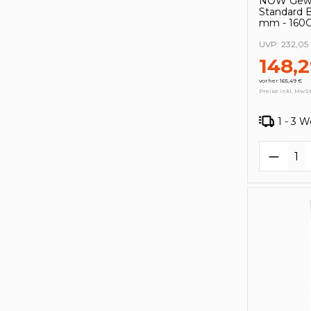
NOW Gewe
Standard 
mm - 160
UVP:
232,05
148,
vorher 165,49 €
Preise inkl. MwSt
1 - 3 
Produk