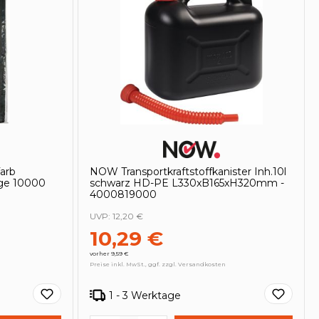
arb
NOW Transportkraftstoffkanister Inh.10l
nge 10000
schwarz HD-PE L330xB165xH320mm -
4000819000
UVP:
12,20 €
10,29 €
vorher 9,59 €
Preise inkl. MwSt., ggf. zzgl. Versandkosten
1 - 3 Werktage