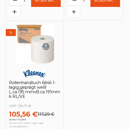
IN DEN WARENKORB
IN DEN WARENKOR
%
Rollenhandtuch 6646 1-
lagig,geprägt weiß
L.ca.195 mmxB.ca.191mm
6 RL/VE
UVP:
129,71 €
105,56 €
117,29 €
vorher 117,29 €
Preise inkl. MwSt., ggf. zzgl.
Versandkosten