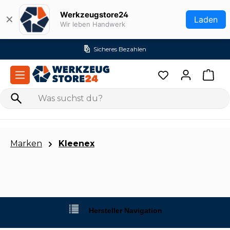
Zum Hauptinhalt springen
Werkzeugstore24
✕
Laden
Wir leben Handwerk
Sicheres Bezahlen
Marken
Kleenex
Hersteller Navigation