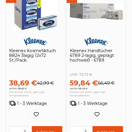
Kleenex Kosmetiktuch
Kleenex Handtücher
8824 3lagig 12x72
6789 2-lagig, geprägt
St./Pack.
hochweiß - 6789
UVP:
73,72 €
38,69 €
59,84 €
42,99 €
66,49 €
vorher 38,66 €
vorher 66,49 €
Preise inkl. MwSt., ggf. zzgl.
Preise inkl. MwSt., ggf. zzgl.
Versandkosten
Versandkosten
1 - 3 Werktage
1 - 3 Werktage
Produkt Anzahl: Gib den gewünschten 
Produkt Anzahl: Gi