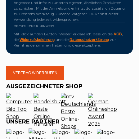
Angebote und Infos zu unseren eigenen, ähnlichen Produkten
zu schicken. Mit der Anmeldung erhältst du zusätzlich Zugang
zu unserem Werkzeug-Zubehör-Ratgeber. Du kannst dieser
Verwendung jederzeit widersprechen.
RECHTLICHER HINWEIS
Mit Klick auf den Button "Weiter" erkläre ich, dass ich die
,
AGB
die
und die
zur
Widerrufsbelehrung
Datenschutzerklärung
Kenntnis genommen haben und diese akzeptiere.
VERTRAG WIDERRUFEN
AUSGEZEICHNETER SHOP
UNSERE PARTNER