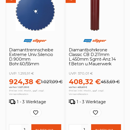
Diamanttrennscheibe
Diamantbohrkrone
Extreme Univ.Silencio
Classic CB D.211mm
D.900mm
L.450mm Sgmt-Anz.14
Bohr.60/55mm
f.Beton u.Mauerwerk
UVP:
1.295,91 €
UVP:
570,01 €
924,38 €
408,32 €
1.027,09 €
453,69 €
vorher 1.027,09 €
vorher 453,69 €
Preise inkl. MwSt., ggf. zzgl.
Preise inkl. MwSt., ggf. zzgl.
Versandkosten
Versandkosten
1 - 3 Werktage
1 - 3 Werktage
Produkt Anzahl: Gib den gewünschten 
Produkt Anzahl: Gi