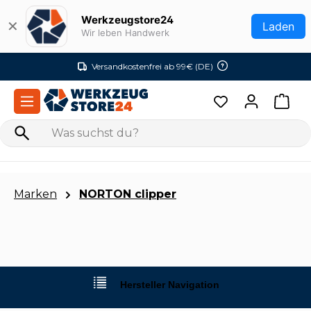
Zum Hauptinhalt springen
Werkzeugstore24
✕
Laden
Wir leben Handwerk
Versandkostenfrei ab 99€ (DE)
Marken
NORTON clipper
Hersteller Navigation