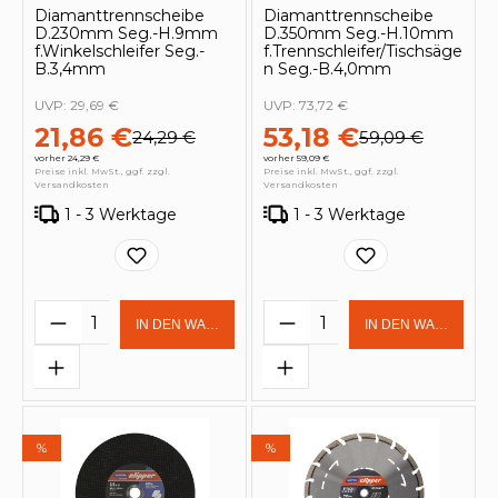
Diamanttrennscheibe
Diamanttrennscheibe
D.230mm Seg.-H.9mm
D.350mm Seg.-H.10mm
f.Winkelschleifer Seg.-
f.Trennschleifer/Tischsäge
B.3,4mm
n Seg.-B.4,0mm
UVP:
29,69 €
UVP:
73,72 €
21,86 €
53,18 €
24,29 €
59,09 €
vorher 24,29 €
vorher 59,09 €
Preise inkl. MwSt., ggf. zzgl.
Preise inkl. MwSt., ggf. zzgl.
Versandkosten
Versandkosten
1 - 3 Werktage
1 - 3 Werktage
Produkt Anzahl: Gib den gewünschten 
Produkt Anzahl: Gi
IN DEN WARENKORB
IN DEN WARENKOR
%
%