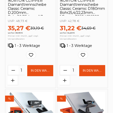
NORTON CLIPPER
NORTON CLIPPER
Diamanttrennscheibe
Diamanttrennscheibe
Classic Ceramic
Classic Ceramic D180mm
D.200mm
Bohr25,4/22,23mm
Bohr.30/25,4mm 1,7mm -
1,7mm - 70184626828
70184626829
UVP:
48,73 €
UVP:
42,78 €
35,27 €
31,22 €
39,19 €
34,69 €
vorher 39,99 €
vorher 34,69 €
Preise inkl. MwSt., ggf. zzgl.
Preise inkl. MwSt., ggf. zzgl.
Versandkosten
Versandkosten
1 - 3 Werktage
1 - 3 Werktage
Produkt Anzahl: Gib den gewünschten 
Produkt Anzahl: Gi
IN DEN WARENKORB
IN DEN WARENKOR
%
%