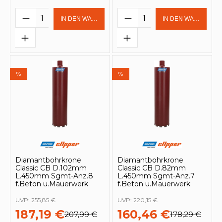
Produkt Anzahl: Gib den gewünschten 
Produkt Anzahl: Gi
IN DEN WARENKORB
IN DEN WARENKOR
%
%
Diamantbohrkrone
Diamantbohrkrone
Classic CB D.102mm
Classic CB D.82mm
L.450mm Sgmt-Anz.8
L.450mm Sgmt-Anz.7
f.Beton u.Mauerwerk
f.Beton u.Mauerwerk
UVP:
255,85 €
UVP:
220,15 €
187,19 €
160,46 €
207,99 €
178,29 €