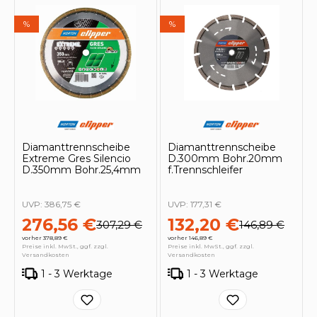
%
%
Diamanttrennscheibe
Diamanttrennscheibe
Extreme Gres Silencio
D.300mm Bohr.20mm
D.350mm Bohr.25,4mm
f.Trennschleifer
UVP:
386,75 €
UVP:
177,31 €
276,56 €
132,20 €
307,29 €
146,89 €
vorher 378,89 €
vorher 146,89 €
Preise inkl. MwSt., ggf. zzgl.
Preise inkl. MwSt., ggf. zzgl.
Versandkosten
Versandkosten
1 - 3 Werktage
1 - 3 Werktage