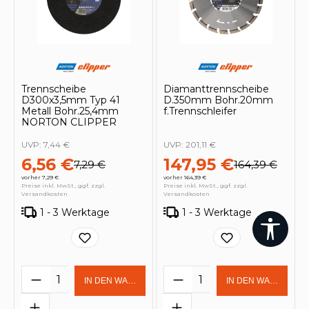
Trennscheibe
Diamanttrennscheibe
D300x3,5mm Typ 41
D.350mm Bohr.20mm
Metall Bohr.25,4mm
f.Trennschleifer
NORTON CLIPPER
UVP:
7,44 €
UVP:
201,11 €
6,56 €
147,95 €
7,29 €
164,39 €
vorher 7,29 €
vorher 164,39 €
Preise inkl. MwSt., ggf. zzgl.
Preise inkl. MwSt., ggf. zzgl.
Versandkosten
Versandkosten
1 - 3 Werktage
1 - 3 Werktage
Werk
Produkt Anzahl: Gib den gewünschten 
Produkt Anzahl: Gi
IN DEN WARENKORB
IN DEN WARENKOR