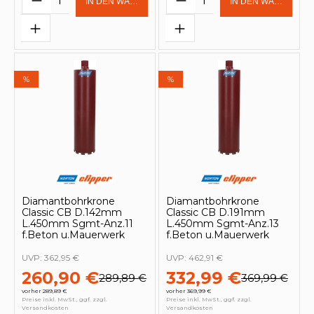
IN DEN WARENKORB
IN DEN WARENKOR
%
%
Diamantbohrkrone
Diamantbohrkrone
Classic CB D.142mm
Classic CB D.191mm
L.450mm Sgmt-Anz.11
L.450mm Sgmt-Anz.13
f.Beton u.Mauerwerk
f.Beton u.Mauerwerk
UVP:
362,95 €
UVP:
462,91 €
260,90 €
332,99 €
289,89 €
369,99 €
vorher 289,89 €
vorher 369,99 €
Preise inkl. MwSt., ggf. zzgl.
Preise inkl. MwSt., ggf. zzgl.
Versandkosten
Versandkosten