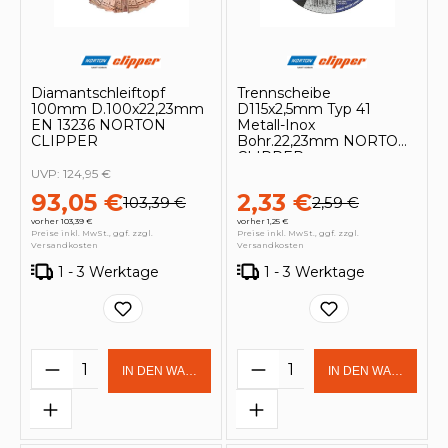
Diamantschleiftopf
Trennscheibe
100mm D.100x22,23mm
D115x2,5mm Typ 41
EN 13236 NORTON
Metall-Inox
CLIPPER
Bohr.22,23mm NORTON
CLIPPER
UVP:
124,95 €
93,05 €
2,33 €
103,39 €
2,59 €
vorher 103,39 €
vorher 1,25 €
Preise inkl. MwSt., ggf. zzgl.
Preise inkl. MwSt., ggf. zzgl.
Versandkosten
Versandkosten
1 - 3 Werktage
1 - 3 Werktage
Produkt Anzahl: Gib den gewünschten 
Produkt Anzahl: Gi
IN DEN WARENKORB
IN DEN WARENKOR