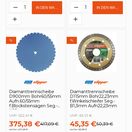
Produkt Anzahl: Gib den gewünschten 
Produkt Anzahl: Gi
IN DEN WARENKORB
IN DEN WARENKOR
%
%
Diamanttrennscheibe
Diamanttrennscheibe
D900mm Bohr60/55mm
D115mm Bohr22,23mm
Aufn.60/55mm
f.Winkelschleifer Seg.-
f.Blocksteinsägen Seg.-
B1,3mm Aufn22,23mm
H10mm
UVP:
522,41 €
UVP:
63,01 €
375,38 €
45,35 €
417,09 €
50,39 €
vorher 417,09 €
vorher 50,39 €