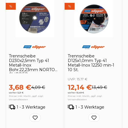
%
%
Trennscheibe
Trennscheibe
D230x2,5mm Typ 41
D125x1,0mm Typ 41
Metall-Inox
Metall-Inox 12250 min-1
Bohr.22,23mm NORTON
10 St.
CLIPPER
UVP:
15,17 €
3,68 €
12,14 €
4,09 €
13,49 €
vorher 3,21 €
vorher 13,49 €
Preise inkl. MwSt., ggf. zzgl.
Preise inkl. MwSt., ggf. zzgl.
Versandkosten
Versandkosten
1 - 3 Werktage
1 - 3 Werktage