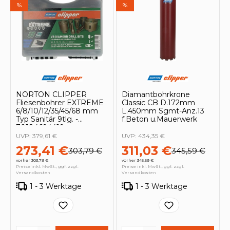
%
%
NORTON CLIPPER
Diamantbohrkrone
Fliesenbohrer EXTREME
Classic CB D.172mm
6/8/10/12/35/45/68 mm
L.450mm Sgmt-Anz.13
Typ Sanitär 9tlg. -
f.Beton u.Mauerwerk
70184694419
UVP:
379,61 €
UVP:
434,35 €
273,41 €
311,03 €
303,79 €
345,59 €
vorher 303,79 €
vorher 345,59 €
Preise inkl. MwSt., ggf. zzgl.
Preise inkl. MwSt., ggf. zzgl.
Versandkosten
Versandkosten
1 - 3 Werktage
1 - 3 Werktage