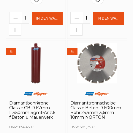
Produkt Anzahl: Gib den gewünschten 
Produkt Anzahl: Gi
IN DEN WARENKORB
IN DEN WARENKOR
%
%
Diamantbohrkrone
Diamanttrennscheibe
Classic CB D.67mm
Classic Beton D.600mm
L.450mm Sgmt-Anz.6
Bohr.25,4mm 3,6mm
f.Beton u.Mauerwerk
10mm NORTON
UVP:
184,45 €
UVP:
505,75 €