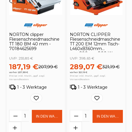
NORTON clipper
NORTON CLIPPER
Fliesenschneidmaschine
Fliesenschneidmaschine
TT 180 BM 40 mm -
TT 200 EM 12mm Tisch-
70184625699
L460xB360mm
max.200mm 800 W -
70184625701
UVP:
255,85 €
UVP:
398,65 €
187,19 €
289,07 €
207,99 €
321,19 €
vorher 207,99 €
vorher 321,19 €
Preise inkl. MwSt., ggf. zzgl.
Preise inkl. MwSt., ggf. zzgl.
Versandkosten
Versandkosten
1 - 3 Werktage
1 - 3 Werktage
Produkt Anzahl: Gib den gewünschten 
Produkt Anzahl: Gi
IN DEN WARENKORB
IN DEN WARENKOR