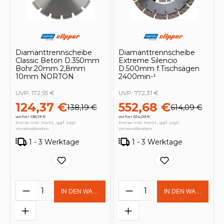
Diamanttrennscheibe
Diamanttrennscheibe
Classic Beton D.350mm
Extreme Silencio
Bohr.20mm 2,8mm
D.500mm f.Tischsägen
10mm NORTON
2400min-¹
UVP:
172,55 €
UVP:
772,31 €
124,37 €
552,68 €
138,19 €
614,09 €
vorher 138,19 €
vorher 614,09 €
Preise inkl. MwSt., ggf. zzgl.
Preise inkl. MwSt., ggf. zzgl.
Versandkosten
Versandkosten
1 - 3 Werktage
1 - 3 Werktage
Produkt Anzahl: Gib den gewünschten 
Produkt Anzahl: Gi
IN DEN WARENKORB
IN DEN WARENKOR