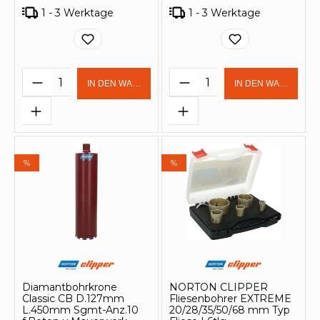
1 - 3 Werktage
1 - 3 Werktage
Produkt Anzahl: Gib den gewünschten 
Produkt Anzahl: Gi
IN DEN WARENKORB
IN DEN WARENKOR
%
%
Diamantbohrkrone
NORTON CLIPPER
Classic CB D.127mm
Fliesenbohrer EXTREME
L.450mm Sgmt-Anz.10
20/28/35/50/68 mm Typ