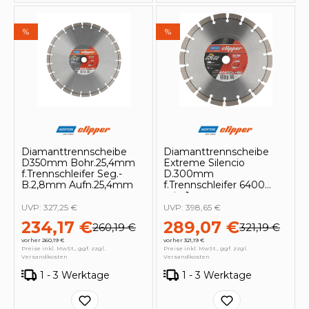
%
%
Diamanttrennscheibe
Diamanttrennscheibe
D350mm Bohr.25,4mm
Extreme Silencio
f.Trennschleifer Seg.-
D.300mm
B.2,8mm Aufn.25,4mm
f.Trennschleifer 6400
min-1
UVP:
327,25 €
UVP:
398,65 €
234,17 €
289,07 €
260,19 €
321,19 €
vorher 260,19 €
vorher 321,19 €
Preise inkl. MwSt., ggf. zzgl.
Preise inkl. MwSt., ggf. zzgl.
Versandkosten
Versandkosten
1 - 3 Werktage
1 - 3 Werktage