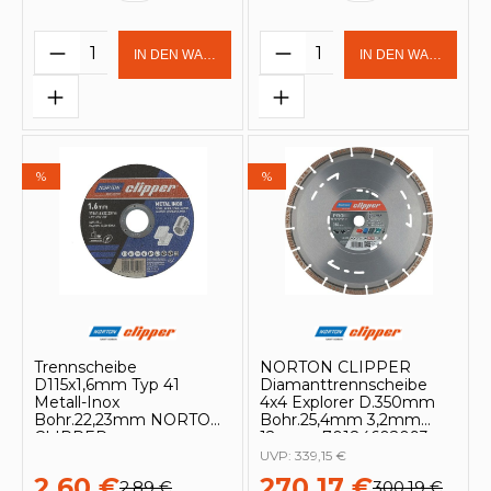
Produkt Anzahl: Gib den gewünschten 
Produkt Anzahl: Gi
IN DEN WARENKORB
IN DEN WARENKOR
%
%
Trennscheibe
NORTON CLIPPER
D115x1,6mm Typ 41
Diamanttrennscheibe
Metall-Inox
4x4 Explorer D.350mm
Bohr.22,23mm NORTON
Bohr.25,4mm 3,2mm
CLIPPER
12mm - 70184602093
UVP:
339,15 €
2,60 €
270,17 €
2,89 €
300,19 €