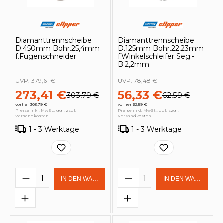
Diamanttrennscheibe
Diamanttrennscheibe
D.450mm Bohr.25,4mm
D.125mm Bohr.22,23mm
f.Fugenschneider
f.Winkelschleifer Seg.-
B.2,2mm
UVP:
379,61 €
UVP:
78,48 €
273,41 €
56,33 €
303,79 €
62,59 €
vorher 303,79 €
vorher 62,59 €
Preise inkl. MwSt., ggf. zzgl.
Preise inkl. MwSt., ggf. zzgl.
Versandkosten
Versandkosten
1 - 3 Werktage
1 - 3 Werktage
Produkt Anzahl: Gib den gewünschten 
Produkt Anzahl: Gi
IN DEN WARENKORB
IN DEN WARENKOR