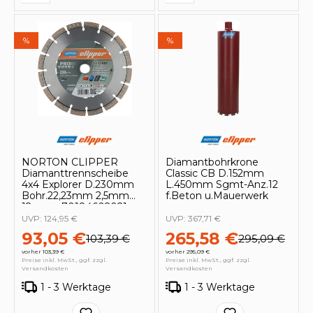
%
%
NORTON CLIPPER
Diamantbohrkrone
Diamanttrennscheibe
Classic CB D.152mm
4x4 Explorer D.230mm
L.450mm Sgmt-Anz.12
Bohr.22,23mm 2,5mm
f.Beton u.Mauerwerk
12mm - 70184602021
UVP:
124,95 €
UVP:
367,71 €
93,05 €
265,58 €
103,39 €
295,09 €
vorher 103,39 €
vorher 295,09 €
Preise inkl. MwSt., ggf. zzgl.
Preise inkl. MwSt., ggf. zzgl.
Versandkosten
Versandkosten
1 - 3 Werktage
1 - 3 Werktage