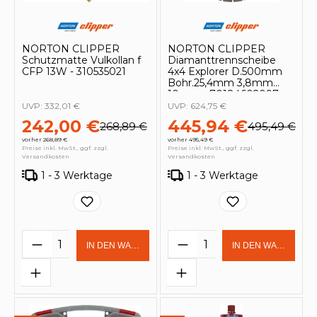
NORTON CLIPPER
NORTON CLIPPER
Schutzmatte Vulkollan f
Diamanttrennscheibe
CFP 13W - 310535021
4x4 Explorer D.500mm
Bohr.25,4mm 3,8mm
10mm - 70184602097
UVP:
332,01 €
UVP:
624,75 €
242,00 €
445,94 €
268,89 €
495,49 €
vorher 268,89 €
vorher 495,49 €
Preise inkl. MwSt., ggf. zzgl.
Preise inkl. MwSt., ggf. zzgl.
Versandkosten
Versandkosten
1 - 3 Werktage
1 - 3 Werktage
Produkt Anzahl: Gib den gewünschten 
Produkt Anzahl: Gi
IN DEN WARENKORB
IN DEN WARENKOR