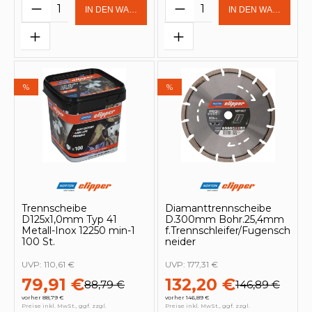
Produkt Anzahl: Gib den gewünschten 
Produkt Anzahl: Gi
IN DEN WARENKORB
IN DEN WARENKOR
%
%
Trennscheibe
Diamanttrennscheibe
D125x1,0mm Typ 41
D.300mm Bohr.25,4mm
Metall-Inox 12250 min-1
f.Trennschleifer/Fugensch
100 St.
neider
UVP:
110,61 €
UVP:
177,31 €
79,91 €
132,20 €
88,79 €
146,89 €
vorher 88,79 €
vorher 146,89 €
Preise inkl. MwSt., ggf. zzgl.
Preise inkl. MwSt., ggf. zzgl.