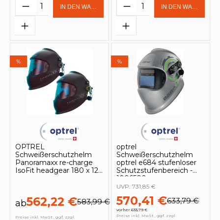
Produkt Anzahl: Gib den gewünschten 
Produkt Anzahl: Gi
IN DEN WARENKORB
IN DEN WARENKOR
%
%
OPTREL
optrel
Schweißerschutzhelm
Schweißerschutzhelm
Panoramaxx re-charge
optrel e684 stufenloser
IsoFit headgear 180 x 120
Schutzstufenbereich -
mm
1006500
UVP:
731,85 €
570,41 €
562,22 €
633,79 €
583,99 €
ab
vorher 633,79 €
Preise inkl. MwSt., ggf. zzgl.
Preise inkl. MwSt., ggf. zzgl.