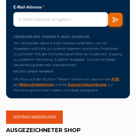
E-Mail-Adresse
*
VERWENDUNG DEINER E-MAIL-ADRESSE
Wir verwenden deine E-Mail-Adresse außerdem, um dir
Angebote und Infos zu unseren eigenen, ähnlichen Produkten
zu schicken. Mit der Anmeldung erhältst du zusätzlich Zugang
zu unserem Werkzeug-Zubehör-Ratgeber. Du kannst dieser
Verwendung jederzeit widersprechen.
RECHTLICHER HINWEIS
Mit Klick auf den Button "Weiter" erkläre ich, dass ich die
,
AGB
die
und die
zur
Widerrufsbelehrung
Datenschutzerklärung
Kenntnis genommen haben und diese akzeptiere.
VERTRAG WIDERRUFEN
AUSGEZEICHNETER SHOP