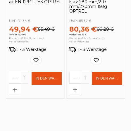
air EN 12941 TH3 OPTREL
kurz 280 mm/210
mm/270mm 150g
OPTREL
UVP:
71,34 €
UVP:
115,37 €
49,94 €
80,36 €
55,49 €
89,29 €
vorher 55,49 €
vorher 89,29 €
Preise inkl. MwSt., ggf. zzgl.
Preise inkl. MwSt., ggf. zzgl.
Versandkosten
Versandkosten
1 - 3 Werktage
1 - 3 Werktage
Produkt Anzahl: Gib den gewünschten 
Produkt Anzahl: Gi
IN DEN WARENKORB
IN DEN WARENKOR