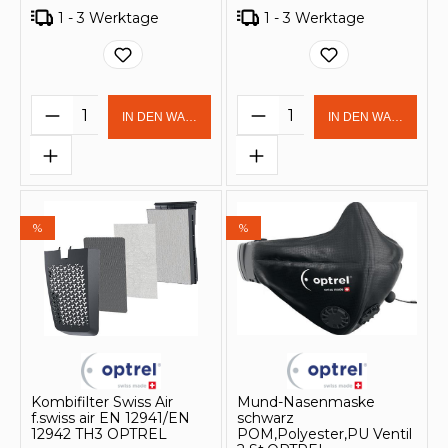
1 - 3 Werktage
1 - 3 Werktage
Produkt Anzahl: Gib den gewünschten 
Produkt Anzahl: Gi
IN DEN WARENKORB
IN DEN WARENKOR
%
%
Kombifilter Swiss Air
Mund-Nasenmaske
f.swiss air EN 12941/EN
schwarz
12942 TH3 OPTREL
POM,Polyester,PU Ventil