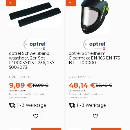
%
%
optrel Schweißband
optrel Schleifhelm
waschbar, 2er-Set
Clearmaxx EN 166 EN 175
f.4000371231,-236,-237 -
BT - 1100000
5004073
UVP:
12,50 €
UVP:
68,96 €
9,89 €
48,14 €
10,99 €
53,49 €
vorher 10,99 €
vorher 53,49 €
Preise inkl. MwSt., ggf. zzgl.
Preise inkl. MwSt., ggf. zzgl.
Versandkosten
Versandkosten
1 - 3 Werktage
1 - 3 Werktage