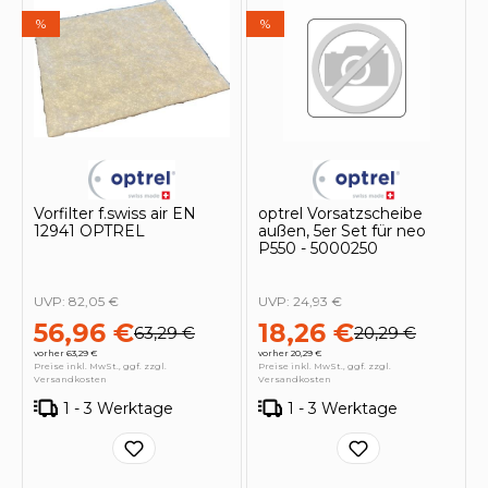
%
%
Vorfilter f.swiss air EN
optrel Vorsatzscheibe
12941 OPTREL
außen, 5er Set für neo
P550 - 5000250
UVP:
82,05 €
UVP:
24,93 €
56,96 €
18,26 €
63,29 €
20,29 €
vorher 63,29 €
vorher 20,29 €
Preise inkl. MwSt., ggf. zzgl.
Preise inkl. MwSt., ggf. zzgl.
Versandkosten
Versandkosten
1 - 3 Werktage
1 - 3 Werktage