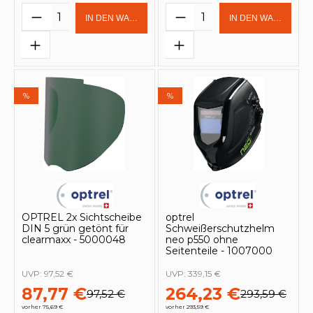
Produkt Anzahl: Gib den gewünschten 
Produkt Anzahl: Gi
IN DEN WARENKORB
IN DEN WARENKOR
%
%
OPTREL 2x Sichtscheibe
optrel
DIN 5 grün getönt für
Schweißerschutzhelm
clearmaxx - 5000048
neo p550 ohne
Seitenteile - 1007000
UVP:
97,52 €
UVP:
339,15 €
87,77 €
264,23 €
97,52 €
293,59 €
vorher 75,69 €
vorher 293,59 €