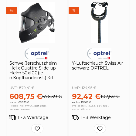
%
%
Schweißerschutzhelm
Y-Luftschlauch Swiss Air
Helix Quattro Slide-up-
schwarz OPTREL
Helm 50x100(je
n.Kopfbandeinst.) Krt.
UVP:
879,41 €
UVP:
124,95 €
608,75 €
92,42 €
676,39 €
102,69 €
vorher 676,39 €
vorher 102,69 €
Preise inkl. MwSt., ggf. zzgl.
Preise inkl. MwSt., ggf. zzgl.
Versandkosten
Versandkosten
1 - 3 Werktage
1 - 3 Werktage