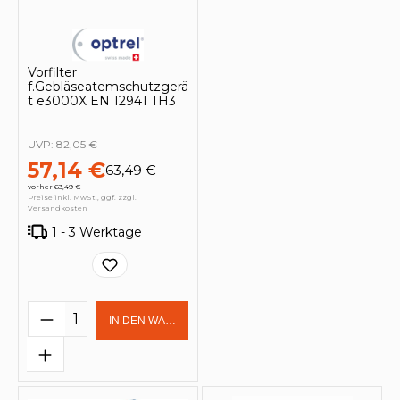
Vorfilter
f.Gebläseatemschutzgerä
t e3000X EN 12941 TH3
UVP:
82,05 €
57,14 €
63,49 €
vorher 63,49 €
Preise inkl. MwSt., ggf. zzgl.
Versandkosten
1 - 3 Werktage
Produkt Anzahl: Gib den gewünschten 
IN DEN WARENKORB