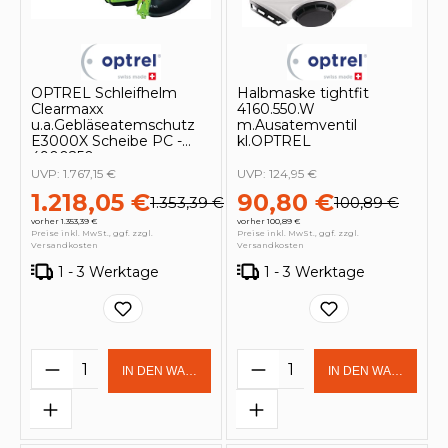
OPTREL Schleifhelm
Halbmaske tightfit
Clearmaxx
4160.550.W
u.a.Gebläseatemschutz
m.Ausatemventil
E3000X Scheibe PC -
kl.OPTREL
4900250
UVP:
1.767,15 €
UVP:
124,95 €
1.218,05 €
90,80 €
1.353,39 €
100,89 €
vorher 1.353,39 €
vorher 100,89 €
Preise inkl. MwSt., ggf. zzgl.
Preise inkl. MwSt., ggf. zzgl.
Versandkosten
Versandkosten
1 - 3 Werktage
1 - 3 Werktage
Produkt Anzahl: Gib den gewünschten 
Produkt Anzahl: Gi
IN DEN WARENKORB
IN DEN WARENKOR