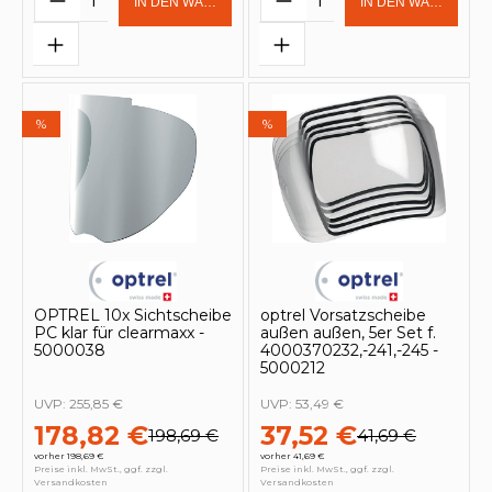
IN DEN WARENKORB
IN DEN WARENKOR
%
%
OPTREL 10x Sichtscheibe
optrel Vorsatzscheibe
PC klar für clearmaxx -
außen außen, 5er Set f.
5000038
4000370232,-241,-245 -
5000212
UVP:
255,85 €
UVP:
53,49 €
178,82 €
37,52 €
198,69 €
41,69 €
vorher 198,69 €
vorher 41,69 €
Preise inkl. MwSt., ggf. zzgl.
Preise inkl. MwSt., ggf. zzgl.
Versandkosten
Versandkosten