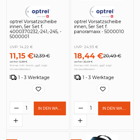
optrel Vorsatzscheibe
optrel Vorsatzscheibe
innen, 5er Set f.
innen, 5er Set f.
4000370232,-241,-245, -
panoramaxx - 5000010
5000001
UVP:
14,22 €
UVP:
24,93 €
11,15 €
18,44 €
12,39 €
20,49 €
vorher 12,39 €
vorher 20,49 €
Preise inkl. MwSt., ggf. zzgl.
Preise inkl. MwSt., ggf. zzgl.
Versandkosten
Versandkosten
1 - 3 Werktage
1 - 3 Werktage
Produkt Anzahl: Gib den gewünschten 
Produkt Anzahl: Gi
IN DEN WARENKORB
IN DEN WARENKOR