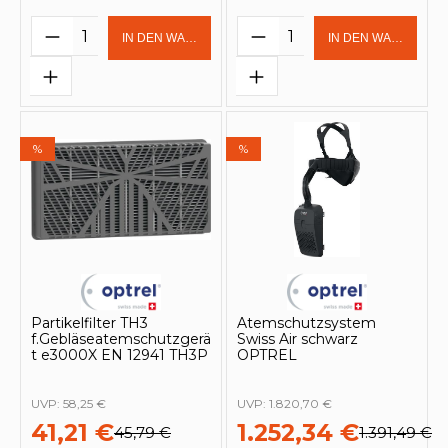
Produkt Anzahl: Gib den gewünschten 
Produkt Anzahl: Gi
IN DEN WARENKORB
IN DEN WARENKOR
%
%
Partikelfilter TH3
Atemschutzsystem
f.Gebläseatemschutzgerä
Swiss Air schwarz
t e3000X EN 12941 TH3P
OPTREL
UVP:
58,25 €
UVP:
1.820,70 €
41,21 €
1.252,34 €
45,79 €
1.391,49 €