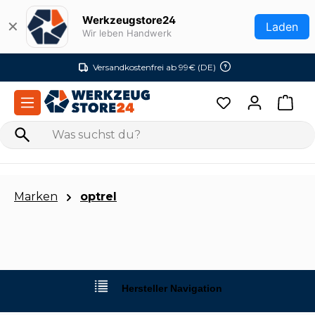
Zum Hauptinhalt springen
Werkzeugstore24
✕
Laden
Wir leben Handwerk
Versandkostenfrei ab 99€ (DE)
Marken
optrel
Hersteller Navigation