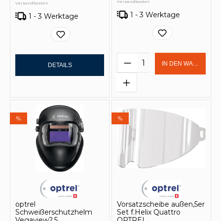
Versandkosten
Versandkosten
1 - 3 Werktage
1 - 3 Werktage
Produkt Anzahl: Gi
IN DEN WARENKOR
DETAILS
%
%
optrel
Vorsatzscheibe außen,5er
Schweißerschutzhelm
Set f.Helix Quattro
Vegaview2.5
OPTREL