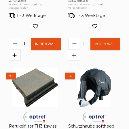
vorher 45,79 €
vorher 1.391,49 €
Preise inkl. MwSt., ggf. zzgl.
Preise inkl. MwSt., ggf. zzgl.
Versandkosten
Versandkosten
1 - 3 Werktage
1 - 3 Werktage
Produkt Anzahl: Gib den gewünschten 
Produkt Anzahl: Gi
IN DEN WARENKORB
IN DEN WARENKOR
%
%
Partikelfilter TH3 f.swiss
Schutzhaube softhood