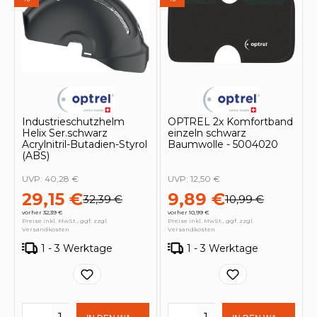
Industrieschutzhelm
OPTREL 2x Komfortband
Helix Ser.schwarz
einzeln schwarz
Acrylnitril-Butadien-Styrol
Baumwolle - 5004020
(ABS)
UVP:
40,28 €
UVP:
12,50 €
29,15 €
9,89 €
32,39 €
10,99 €
vorher 32,39 €
vorher 10,99 €
Preise inkl. MwSt., ggf. zzgl.
Preise inkl. MwSt., ggf. zzgl.
Versandkosten
Versandkosten
1 - 3 Werktage
1 - 3 Werktage
Produkt Anzahl: Gib den gewünschten 
Produkt Anzahl: Gi