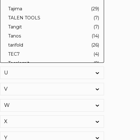
Tajima
(29)
TALEN TOOLS
(7)
Tangit
(7)
Tanos
(14)
tarifold
(26)
TEC7
(4)
Tecalemit
(9)
TECE SE
(1)
U
Techno Boots
(9)
V
TECKENTRUP
(103)
TECTOR
(4)
W
TECWERK
(6691)
TEGUMA
(398)
X
Telwin
(8)
TEMCA
(1)
Y