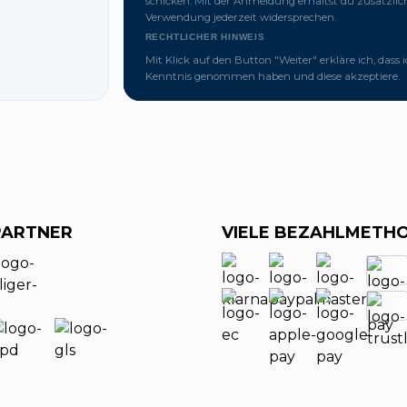
schicken. Mit der Anmeldung erhältst du zusätzl
Verwendung jederzeit widersprechen.
RECHTLICHER HINWEIS
Mit Klick auf den Button "Weiter" erkläre ich, dass 
Kenntnis genommen haben und diese akzeptiere.
PARTNER
VIELE BEZAHLMETH