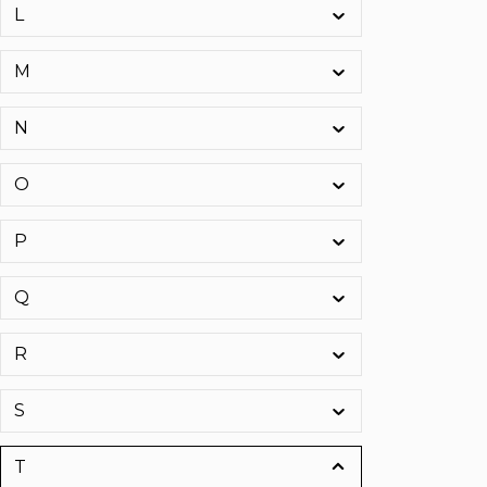
L
M
N
O
P
Q
R
S
T