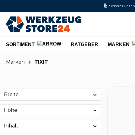
Sicheres Bezah
m Hauptinhalt springen
Zur Suche springen
Zur Hauptnavigation springen
SORTIMENT
RATGEBER
MARKEN
Marken
TIXIT
Breite
Höhe
Inhalt