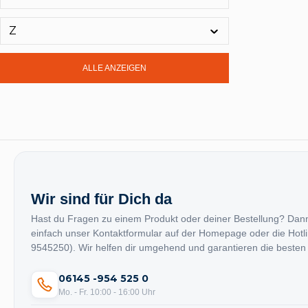
TEMKA GmbH
(14)
Z
Terratrend
(7)
Terrax
(28)
ALLE ANZEIGEN
TERRAX by RUKO
(204)
Tesa
(193)
Testboy
(34)
teXXor
(7)
TFA
(14)
TIXIT
(2)
TKG
(15)
Wir sind für Dich da
TOGU
(4)
Hast du Fragen zu einem Produkt oder deiner Bestellung? Dan
Tools For Life
(5)
einfach unser Kontaktformular auf der Homepage oder die Hotl
9545250). Wir helfen dir umgehend und garantieren die besten
Topstar
(61)
TORK
(32)
06145 -954 525 0
Tox
(9)
Mo. - Fr. 10:00 - 16:00 Uhr