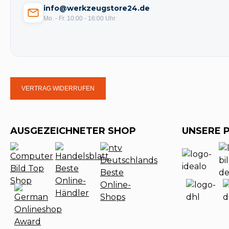
trafimet
(9)
info@werkzeugstore24.de
TransPak
(139)
Mo. - Fr. 10:00 - 16:00 Uhr
TREND OFFICE
(1)
Tricoflex
(20)
True Utility
(3)
TRUFA
(19)
VERTRAG WIDERRUFEN
Twinco
(19)
TYROLIT
(110)
AUSGEZEICHNETER SHOP
UNSERE 