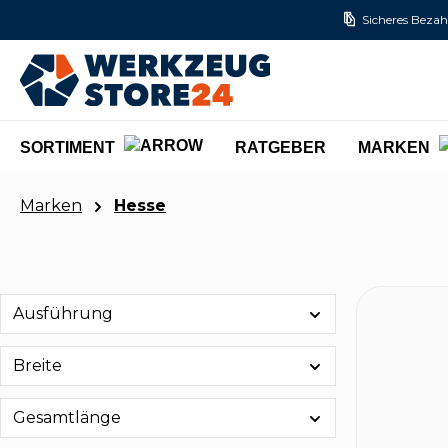
Sicheres Bezah
m Hauptinhalt springen
Zur Suche springen
Zur Hauptnavigation springen
SORTIMENT
RATGEBER
MARKEN
Marken
Hesse
Ausführung
Breite
Gesamtlänge