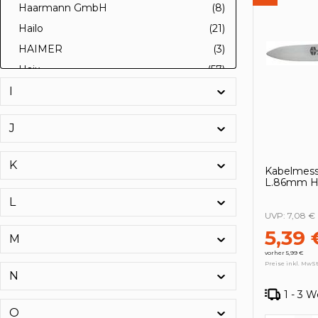
Haarmann GmbH
(8)
Hailo
(21)
HAIMER
(3)
Haix
(57)
Halder
(145)
I
HALFEN
(89)
J
HAMA
(1)
HAMAT
(45)
K
Kabelmess
HAN
(24)
L.86mm 
hanhart
(4)
L
Hans Dietz
(2)
UVP:
7,08 €
5,39 
HANSA-TECHNIK
(2)
M
HANSAPLAST
(5)
vorher 5,99 €
Preise inkl. MwSt
N
Hanseatischer Drahthandel GmbH
(7)
1 - 3 
HANSGROHE
(3)
O
HANSI-Siebert GmbH & Co. KG
(43)