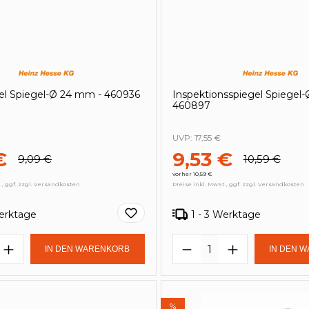
el Spiegel-Ø 24 mm - 460936
Inspektionsspiegel Spiegel
460897
UVP:
17,55 €
€
9,53 €
9,09 €
10,59 €
vorher 10,59 €
., ggf. zzgl. Versandkosten
Preise inkl. MwSt., ggf. zzgl. Versandkosten
Werktage
1 - 3 Werktage
t Anzahl: Gib den gewünschten Wert e
Produkt Anzahl: 
IN DEN WARENKORB
IN DEN 
%