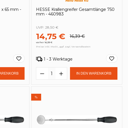
3 x 65 mm -
HESSE Krallengreifer Gesamtlänge 750
mm - 460983
UVP:
28,50 €
14,75 €
16,39 €
vorher 16,39 €
Preise inkl. MwSt., ggf. zzgl. Versandkosten
1 - 3 Werktage
in oder benutze die Schaltflächen um
Gib den gewünschten Wert ein oder be
Produkt Anzahl: Gib den ge
WARENKORB
IN DEN WARENKORB
%