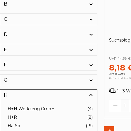
B
C
D
Suchspieg
E
UVP:
14,58 €
F
8,18 
vorher 9,09 €
Preise inkl. MwSt
G
1 - 3 
H
Produk
H+H Werkzeug GmbH
(4)
H+R
(8)
Ha-So
(19)
%