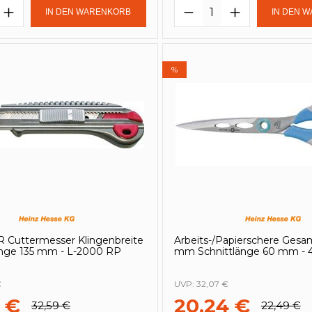
t Anzahl: Gib den gewünschten Wert e
Produkt Anzahl: 
IN DEN WARENKORB
IN DEN 
%
 Cuttermesser Klingenbreite
Arbeits-/Papierschere Gesa
ge 135 mm - L-2000 RP
mm Schnittlänge 60 mm - 
€
UVP:
32,07 €
 €
20,24 €
32,59 €
22,49 €