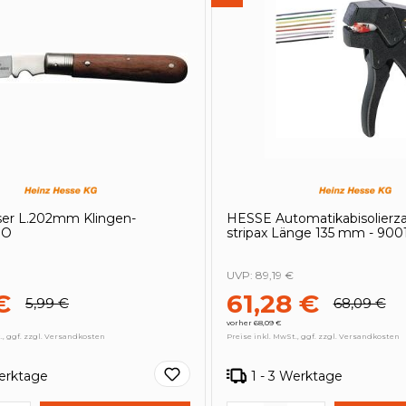
er L.202mm Klingen-
HESSE Automatikabisolierza
HO
stripax Länge 135 mm - 90
UVP:
89,19 €
€
61,28 €
5,99 €
68,09 €
vorher 68,09 €
., ggf. zzgl. Versandkosten
Preise inkl. MwSt., ggf. zzgl. Versandkosten
Werktage
1 - 3 Werktage