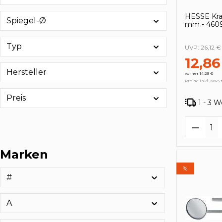
HESSE Kra
Spiegel-Ø
mm - 460
Typ
UVP:
26,12 €
12,86
Hersteller
vorher 14,29 €
Preise inkl. MwSt
Preis
1 - 3 
Produk
Marken
%
#
A