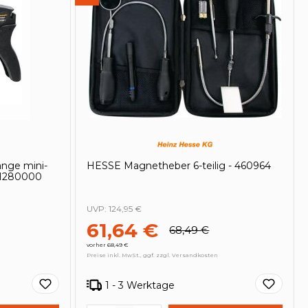
nge mini-
HESSE Magnetheber 6-teilig - 460964
01280000
UVP:
124,95 €
61,64 €
68,49 €
vorher 68,49 €
Preise inkl. MwSt., ggf. zzgl. Versandkosten
1 - 3 Werktage