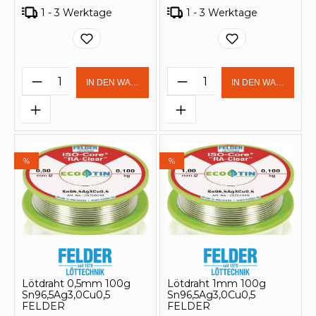
1 - 3 Werktage
1 - 3 Werktage
Produkt Anzahl: Gib den gewünschten 
Produkt Anzahl: Gi
IN DEN WARENKORB
IN DEN WARENKOR
%
%
Lötdraht 0,5mm 100g
Lötdraht 1mm 100g
Sn96,5Ag3,0Cu0,5
Sn96,5Ag3,0Cu0,5
FELDER
FELDER