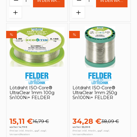
IN DEN WARENKORB
IN DEN WARENKOR
%
%
Lötdraht ISO-Core®
Lötdraht ISO-Core®
UltraClear 1mm 100g
UltraClear 1mm 250g
Sn100Ni+ FELDER
Sn100Ni+ FELDER
15,11 €
34,28 €
16,79 €
38,09 €
vorher 14,79 €
vorher 33,09 €
Preise inkl. MwSt., ggf. zzgl.
Preise inkl. MwSt., ggf. zzgl.
Versandkosten
Versandkosten