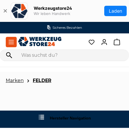
Zum Hauptinhalt springen
Werkzeugstore24
✕
Laden
Wir leben Handwerk
Sicheres Bezahlen
Marken
FELDER
Hersteller Navigation