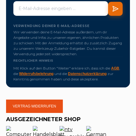
VERWENDUNG DEINER E-MAIL-ADRESSE
Wir verwenden deine E-Mail-Adresse außerdem, um dir
Angebote und Infos zu unseren eigenen, ähnlichen Produkten
zu schicken. Mit der Anmeldung erhältst du zusätzlich Zugang
zu unserem Werkzeug-Zubehör-Ratgeber. Du kannst dieser
Verwendung jederzeit widersprechen.
RECHTLICHER HINWEIS
Mit Klick auf den Button "Weiter" erkläre ich, dass ich die
,
AGB
die
und die
zur
Widerrufsbelehrung
Datenschutzerklärung
Kenntnis genommen haben und diese akzeptiere.
VERTRAG WIDERRUFEN
AUSGEZEICHNETER SHOP