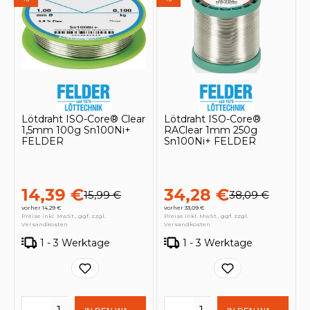
Lötdraht ISO-Core® Clear
Lötdraht ISO-Core®
1,5mm 100g Sn100Ni+
RAClear 1mm 250g
FELDER
Sn100Ni+ FELDER
14,39 €
34,28 €
15,99 €
38,09 €
vorher 14,29 €
vorher 33,09 €
Preise inkl. MwSt., ggf. zzgl.
Preise inkl. MwSt., ggf. zzgl.
Versandkosten
Versandkosten
1 - 3 Werktage
1 - 3 Werktage
Produkt Anzahl: Gib den gewünschten 
Produkt Anzahl: Gi