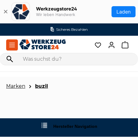
Zum Hauptinhalt springen
Werkzeugstore24
✕
Laden
Wir leben Handwerk
Versandkostenfrei ab 99€ (DE)
Marken
buzil
Hersteller Navigation