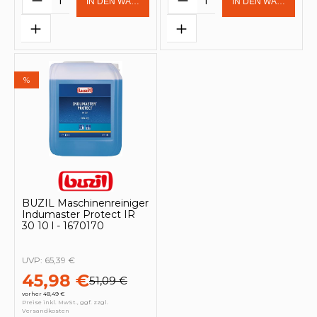
IN DEN WARENKORB
IN DEN WARENKOR
%
BUZIL Maschinenreiniger
Indumaster Protect IR
30 10 l - 1670170
UVP:
65,39 €
45,98 €
51,09 €
vorher 48,49 €
Preise inkl. MwSt., ggf. zzgl.
Versandkosten