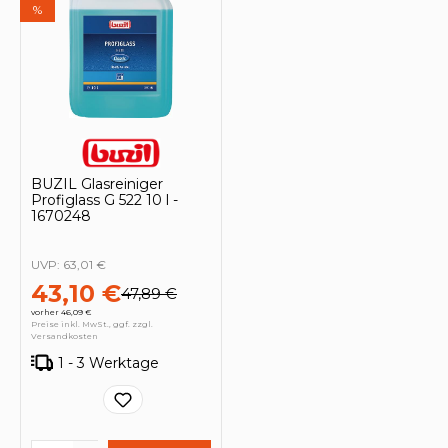
%
BUZIL Glasreiniger
Profiglass G 522 10 l -
1670248
UVP:
63,01 €
43,10 €
47,89 €
vorher 46,09 €
Preise inkl. MwSt., ggf. zzgl.
Versandkosten
1 - 3 Werktage