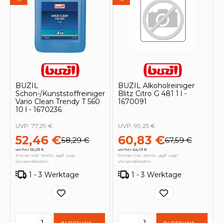
BUZIL
BUZIL Alkoholreiniger
Schon-/Kunststoffreiniger
Blitz Citro G 481 1 l -
Vario Clean Trendy T 560
1670091
10 l - 1670236
UVP:
77,29 €
UVP:
99,25 €
52,46 €
60,83 €
58,29 €
67,59 €
vorher 55,29 €
vorher 64,19 €
Preise inkl. MwSt., ggf. zzgl.
Preise inkl. MwSt., ggf. zzgl.
Versandkosten
Versandkosten
1 - 3 Werktage
1 - 3 Werktage
Produkt Anzahl: Gib den gewünschten 
Produkt Anzahl: Gi