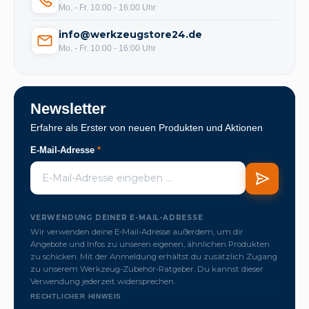
Mo. - Fr. 10:00 - 16:00 Uhr
info@werkzeugstore24.de
Mo. - Fr. 10:00 - 16:00 Uhr
Newsletter
Erfahre als Erster von neuen Produkten und Aktionen
E-Mail-Adresse
*
VERWENDUNG DEINER E-MAIL-ADRESSE
Wir verwenden deine E-Mail-Adresse außerdem, um dir
Angebote und Infos zu unseren eigenen, ähnlichen Produkten
zu schicken. Mit der Anmeldung erhältst du zusätzlich Zugang
zu unserem Werkzeug-Zubehör-Ratgeber. Du kannst dieser
Verwendung jederzeit widersprechen.
RECHTLICHER HINWEIS