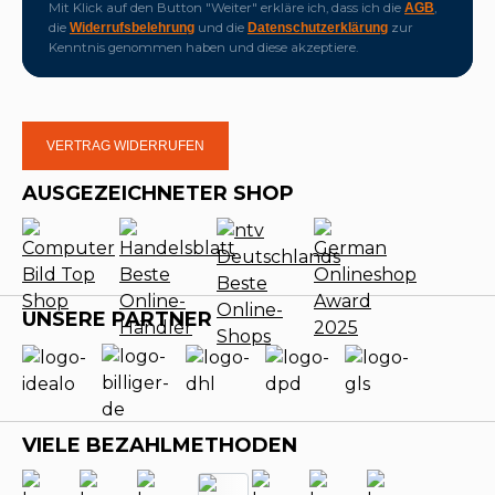
Mit Klick auf den Button "Weiter" erkläre ich, dass ich die
,
AGB
die
und die
zur
Widerrufsbelehrung
Datenschutzerklärung
Kenntnis genommen haben und diese akzeptiere.
VERTRAG WIDERRUFEN
AUSGEZEICHNETER SHOP
UNSERE PARTNER
VIELE BEZAHLMETHODEN