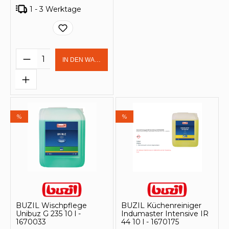
1 - 3 Werktage
Produkt Anzahl: Gib den gewünschten 
IN DEN WARENKORB
%
%
BUZIL Wischpflege
BUZIL Küchenreiniger
Unibuz G 235 10 l -
Indumaster Intensive IR
1670033
44 10 l - 1670175