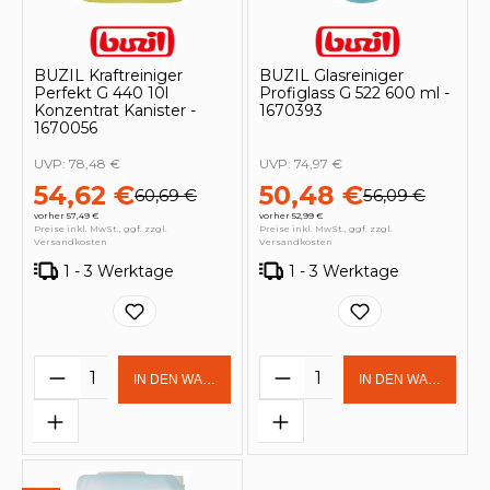
BUZIL Kraftreiniger
BUZIL Glasreiniger
Perfekt G 440 10l
Profiglass G 522 600 ml -
Konzentrat Kanister -
1670393
1670056
UVP:
78,48 €
UVP:
74,97 €
54,62 €
50,48 €
60,69 €
56,09 €
vorher 57,49 €
vorher 52,99 €
Preise inkl. MwSt., ggf. zzgl.
Preise inkl. MwSt., ggf. zzgl.
Versandkosten
Versandkosten
1 - 3 Werktage
1 - 3 Werktage
Produkt Anzahl: Gib den gewünschten 
Produkt Anzahl: Gi
IN DEN WARENKORB
IN DEN WARENKOR