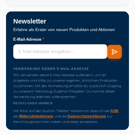
Newsletter
Erfahre als Erster von neuen Produkten und Aktionen
E-Mail-Adresse
*
VERWENDUNG DEINER E-MAIL-ADRESSE
Wir verwenden deine E-Mail-Adresse außerdem, um dir
Angebote und Infos zu unseren eigenen, ähnlichen Produkten
zu schicken. Mit der Anmeldung erhältst du zusätzlich Zugang
zu unserem Werkzeug-Zubehör-Ratgeber. Du kannst dieser
Verwendung jederzeit widersprechen.
RECHTLICHER HINWEIS
Mit Klick auf den Button "Weiter" erkläre ich, dass ich die
,
AGB
die
und die
zur
Widerrufsbelehrung
Datenschutzerklärung
Kenntnis genommen haben und diese akzeptiere.