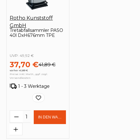
Rotho Kunststoff
GmbH
Tretabfallsammler PASO
40l DxH676mm TPE
UVP:
49,92 €
37,70 €
41,89 €
vorher 41,89 €
Preise inkl. MwSt., ggf. zzgl.
Versandkosten
1 - 3 Werktage
Produkt Anzahl: Gib den gewünschten 
IN DEN WARENKORB