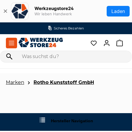
Zum Hauptinhalt springen
Werkzeugstore24
✕
Laden
Wir leben Handwerk
Sicheres Bezahlen
Marken
Rotho Kunststoff GmbH
Hersteller Navigation