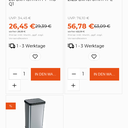
Q1
UVP:
34,45 €
UVP:
76,10 €
26,45 €
56,78 €
29,39 €
63,09 €
vorher 29,39 €
vorher 63,09 €
Preise inkl. MwSt., ggf. zzgl.
Preise inkl. MwSt., ggf. zzgl.
Versandkosten
Versandkosten
1 - 3 Werktage
1 - 3 Werktage
Produkt Anzahl: Gib den gewünschten 
Produkt Anzahl: Gi
IN DEN WARENKORB
IN DEN WARENKOR
%